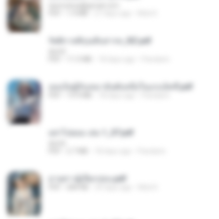
tanmobza@gmail.com
PDF
1.4 MB
27 days ago
Mob K.
รัตติกาลพิรุณสิบสารท_RZ.pdf
decht
PDF
11.5 MB
18 days ago
Pandarin
เธอเป็นผู้รับเหมาอันดับหนึ่งในแกแล็คซี่.pdf
PDF
19.9 MB
18 days ago
Pandarin
อย่าไปยอม เล่ม 1_ST.pdf
decht
PDF
2.7 MB
18 days ago
Pandarin
ม่ายสาวผู้เปียกปอน.pdf
PDF
684 KB
29 days ago
Mob K.