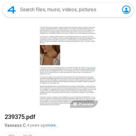
Preview
239375.pdf
Vanness C.
4 years ago
more...