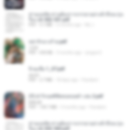
ท่านแม่ทัพ ท่านต้องการภรรยาอย่างข้าถึงจะรุ่งเ
รือง ch 502-551.pdf
PDF
3.1 MB
2 months ago
My J.
หย่ารักนางร้าย.pdf
1234
PDF
692 KB
3 months ago
yingyai S.
จิ่วฉงจื่อ 1_ST.pdf
decht
PDF
2.7 MB
18 days ago
Pandarin
(Y) ฝ่าวิกฤตพิชิตหอคอยดำ เล่ม 2.pdf
BAILIW
PDF
109.7 MB
3 months ago
Pandarin
ท่านแม่ทัพ ท่านต้องการภรรยาอย่างข้าถึงจะรุ่งเ
รือง ch 553-560.pdf