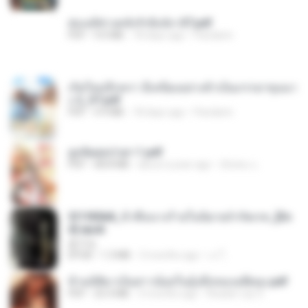
ฮ่องเต้ช่างคลั่งรักยิ่งนัก-ST.pdf
PDF
9.0 MB
18 days ago
Pandarin
เกิดใหม่อีกครา อี๋เหนียงอย่างข้าเป็นภรรยาขุนนา
ง 2_ST.pdf
PDF
4.9 MB
18 days ago
Pandarin
ฮูหยิuสุดป่วuฯ 1.pdf
PDF
68.8 MB
about a year ago
ณิชพน แ.
3f1f85b8_ข้าคือนางร้ายในนิยายจำกัดเรท_[En
d].epub
君子生
EPUB
1.3 MB
3 months ago
เจ โ.
ข้ามมิติมาเป็นสาวน้อยในอุ้งมือของอดีตลุง.pdf
PDF
25.4 MB
3 months ago
Reader Lily O.