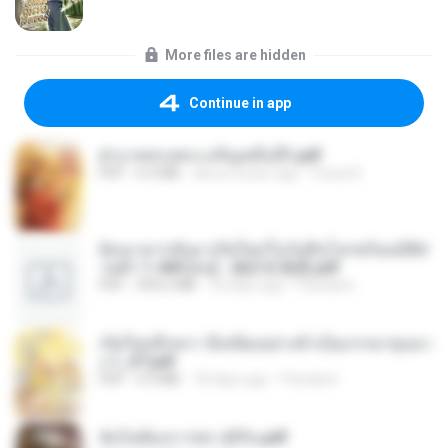
More files are hidden
Continue in app
ฝ่าบาททรงพระเจริญหมื่นปี1.pdf
PDF
6.4 MB
about a year ago
Orasa K.
ย้อนเวลากลับมาเกิดใหม่ในวันสิ้นโลกพร้อมมิติส่
วนตัว 1-443 [จบ] - 揍趴长颈鹿.pdf
PDF
499.6 MB
18 days ago
Pandarin
เกิดใหม่อีกครา อี๋เหนียงอย่างข้าเป็นภรรยาขุนนา
ง 1_ST.pdf
PDF
4.9 MB
18 days ago
Pandarin
ฉันไม่ต้องการพร สุจิรัน.pdf