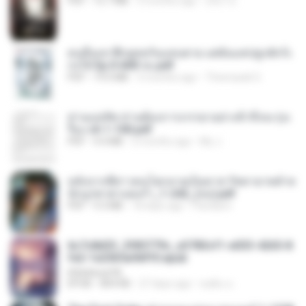
PDF
15.7 MB
3 months ago
อริยา ด.
คนอื่นเขาฝึกยุทธกันแทบตาย แต่ฉันแค่ปลูกผักก็เ
ก่งได้ Ep.0-600 จบ.pdf
PDF
19.0 MB
3 months ago
Theerasak G.
ท่านแม่ทัพ ท่านต้องการภรรยาอย่างข้าถึงจะรุ่งเ
รือง ch 1-100.pdf
PDF
4.4 MB
2 months ago
My J.
หลังจากพี่สาวคนโตกลายเป็นทาส รัชทายาทตำห
นักบูรพาตาแดงก่ำ_1-242_(จบ).pdf
PDF
9.3 MB
18 days ago
Pandarin
6c7c8d33_3f85779c_e3783cf1-e033-4265-8
fe2-1e23b5a9dff0.epub
littlebbear96
EPUB
804 KB
27 days ago
ทอฝัน ม.