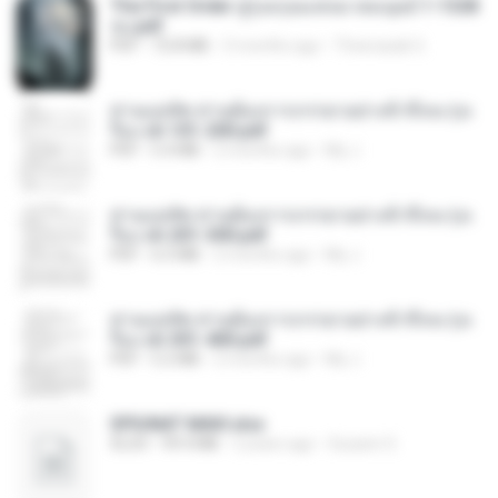
The First Order สู่รุ่งอรุณแห่งมวลมนุษย์ 1-1328
จบ.pdf
PDF
72.8 MB
3 months ago
Theerasak G.
ท่านแม่ทัพ ท่านต้องการภรรยาอย่างข้าถึงจะรุ่งเ
รือง ch 101-200.pdf
PDF
5.4 MB
2 months ago
My J.
ท่านแม่ทัพ ท่านต้องการภรรยาอย่างข้าถึงจะรุ่งเ
รือง ch 201-300.pdf
PDF
6.5 MB
2 months ago
My J.
ท่านแม่ทัพ ท่านต้องการภรรยาอย่างข้าถึงจะรุ่งเ
รือง ch 301-400.pdf
PDF
5.2 MB
2 months ago
My J.
SPIUNAT MAVI.xlsx
XLSX
99.4 MB
2 years ago
Susann S.