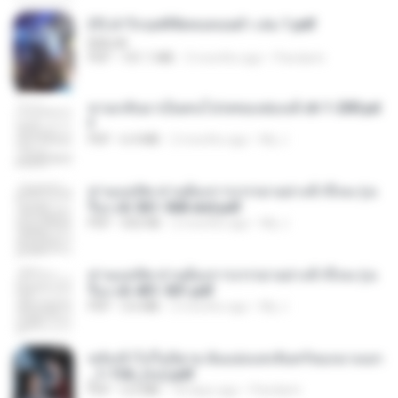
(Y) ฝ่าวิกฤตพิชิตหอคอยดำ เล่ม 1.pdf
BAILIW
PDF
101.1 MB
3 months ago
Pandarin
หวนกลับมาเป็นคนโปรดของฮ่องเต้ ch 1-200.pd
f
PDF
6.4 MB
2 months ago
My J.
ท่านแม่ทัพ ท่านต้องการภรรยาอย่างข้าถึงจะรุ่งเ
รือง ch 561-568 end.pdf
PDF
502 KB
2 months ago
My J.
ท่านแม่ทัพ ท่านต้องการภรรยาอย่างข้าถึงจะรุ่งเ
รือง ch 401-501.pdf
PDF
3.6 MB
2 months ago
My J.
หลังเข้าไปในนิยาย ฉันแย่งแสงจันทร์ของนางเอก
_1-154_(จบ).pdf
PDF
5.6 MB
18 days ago
Pandarin