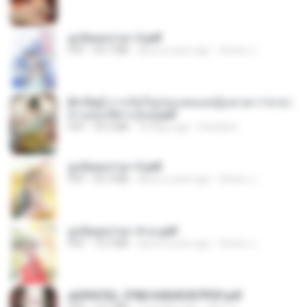
ฮูหยิuสุดป่วuฯ 2.pdf
PDF
64.7 MB
about a year ago
ณิชพน แ.
[A Chu] การเกิดใหม่ของหมอหญิงเทวดา l ชายา
ท่านอ๋องปีศาจ [จบ].pdf
PDF
35.5 MB
18 days ago
Pandarin
ฮูหยิuสุดป่วuฯ 3.pdf
PDF
65.3 MB
about a year ago
ณิชพน แ.
ฮูหยิuสุดป่วuฯ 4 จบ.pdf
PDF
72.5 MB
about a year ago
ณิชพน แ.
a6994762_9786160043507PDF.pdf