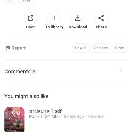
PDF
39 KB
Open
To library
Download
Share
Report
Sexual
Violence
Other
Comments
0
You might also like
สาปสมรส 1.pdf
PDF
112.4 MB
18 days ago
Pandarin