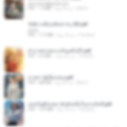
tanmobza@gmail.com
Mob K.
منذ 25 يومًا
1.4 MB
PDF
รัตติกาลพิรุณสิบสารท_RZ.pdf
decht
Pandarin
منذ 16 يومًا
11.5 MB
PDF
ฝ่าบาททรงพระเจริญหมื่นปี1.pdf
Orasa K.
منذ عام واحد
6.4 MB
PDF
ม่ายสาวผู้เปียกปอน.pdf
Mob K.
منذ 26 يومًا
684 KB
PDF
เธอเป็นผู้รับเหมาอันดับหนึ่งในแกแล็คซี่.pdf
Pandarin
منذ 16 يومًا
19.9 MB
PDF