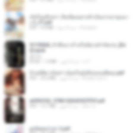
เกิดใหม่อีกครา อี๋เหนียงอย่างข้าเป็นภรรยาขุนนา
ง 2_ST.pdf
Pandarin
منذ 16 يومًا
4.9 MB
PDF
3f1f85b8_ข้าคือนางร้ายในนิยายจำกัดเรท_[En
d].epub
君子生
เจ โ.
منذ 3 أشهر
1.3 MB
EPUB
ข้ามมิติมาเป็นสาวน้อยในอุ้งมือของอดีตลุง.pdf
Reader Lily O.
منذ 3 أشهر
25.4 MB
PDF
a6994762_9786160043507PDF.pdf
อริยา ด.
منذ 3 أشهر
15.7 MB
PDF
ฮูหยิuสุดป่วuฯ 2.pdf