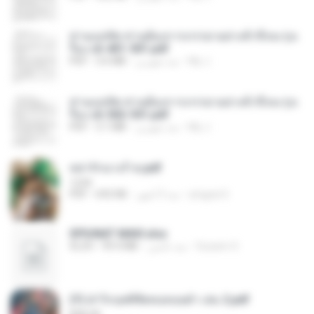
ท่านแม่ทัพ ท่านต้องการภรรยาอย่างข้าถึงจะรุ่งเ
รือง ch 401-501.pdf
My J.
منذ شهرين
3.6 MB
PDF
ท่านแม่ทัพ ท่านต้องการภรรยาอย่างข้าถึงจะรุ่งเ
รือง ch 502-551.pdf
My J.
منذ شهرين
3.1 MB
PDF
หย่ารักนางร้าย.pdf
1234
yingyai S.
منذ 3 أشهر
692 KB
PDF
SPIUNAT MAVI.xlsx
Susann S.
منذ عامين
99.4 MB
XLSX
(Y) ฝ่าวิกฤตพิชิตหอคอยดำ เล่ม 2.pdf