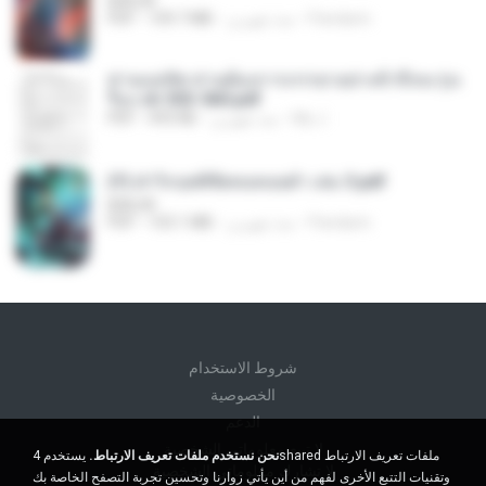
BAILIW
Pandarin
منذ شهرين
109.7 MB
PDF
ท่านแม่ทัพ ท่านต้องการภรรยาอย่างข้าถึงจะรุ่งเ
รือง ch 553-560.pdf
My J.
منذ شهرين
493 KB
PDF
(Y) ฝ่าวิกฤตพิชิตหอคอยดำ เล่ม 3.pdf
BAILIW
Pandarin
منذ شهرين
103.1 MB
PDF
شروط الاستخدام
الخصوصية
الدعم
لا تبيع معلوماتي الشخصية
نحن نستخدم ملفات تعريف الارتباط.
يستخدم 4shared ملفات تعريف الارتباط
لا تشارك معلوماتي الشخصية
وتقنيات التتبع الأخرى لفهم من أين يأتي زوارنا وتحسين تجربة التصفح الخاصة بك