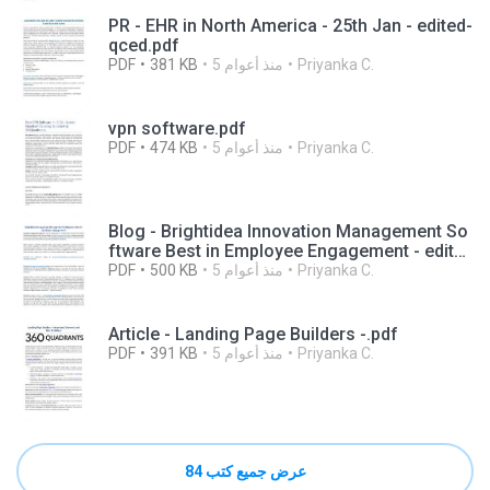
PR - EHR in North America - 25th Jan - edited-
qced.pdf
Priyanka C.
5 منذ أعوام
381 KB
PDF
vpn software.pdf
Priyanka C.
5 منذ أعوام
474 KB
PDF
Blog - Brightidea Innovation Management So
ftware Best in Employee Engagement - edited
-qced.pdf
Priyanka C.
5 منذ أعوام
500 KB
PDF
Article - Landing Page Builders -.pdf
Priyanka C.
5 منذ أعوام
391 KB
PDF
عرض جميع كتب 84