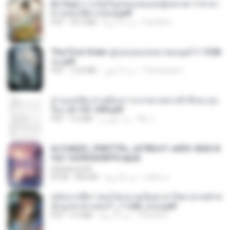
[A Chu] การเกิดใหม่ของหมอหญิงเทวดา l ชายา
ท่านอ๋องปีศาจ [จบ].pdf
Pandarin
منذ 16 يومًا
35.5 MB
PDF
The First Order สู่รุ่งอรุณแห่งมวลมนุษย์ 1-1328
จบ.pdf
Theerasak G.
منذ 3 أشهر
72.8 MB
PDF
ท่านแม่ทัพ ท่านต้องการภรรยาอย่างข้าถึงจะรุ่งเ
รือง ch 101-200.pdf
My J.
منذ شهرين
5.4 MB
PDF
6c7c8d33_3f85779c_e3783cf1-e033-4265-8
fe2-1e23b5a9dff0.epub
littlebbear96
ทอฝัน ม.
منذ 25 يومًا
804 KB
EPUB
หลังจากพี่สาวคนโตกลายเป็นทาส รัชทายาทตำห
นักบูรพาตาแดงก่ำ_1-242_(จบ).pdf
Pandarin
منذ 16 يومًا
9.3 MB
PDF