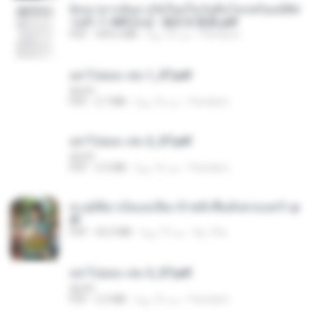
ย้อนเวลากลับมาเกิดใหม่ในวันสิ้นโลกพร้อมมิติส่
วนตัว 1-443 [จบ] - 揍趴长颈鹿.pdf
Pandarin
منذ 16 يومًا
499.6 MB
PDF
อย่าไปยอม เล่ม 1_ST.pdf
decht
Pandarin
منذ 16 يومًا
2.7 MB
PDF
อย่าไปยอม เล่ม 2_ST.pdf
decht
Pandarin
منذ 16 يومًا
2.5 MB
PDF
ทะลุมิติมาเป็นแม่เลี้ยง ข้าพลิกฟื้นทั้งครอบครัว.p
df
kp_fha
منذ 19 يومًا
42.5 MB
PDF
อย่าไปยอม เล่ม 3_ST.pdf
decht
Pandarin
منذ 16 يومًا
2.5 MB
PDF