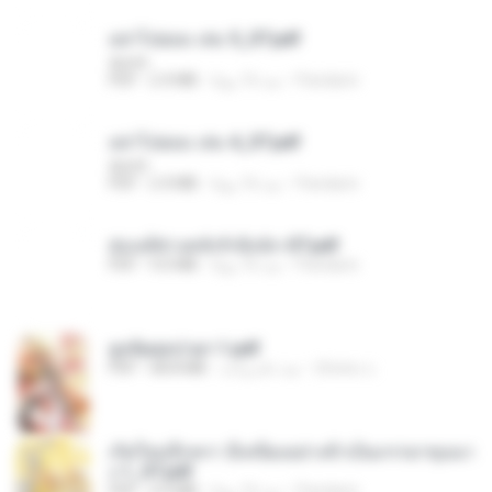
อย่าไปยอม เล่ม 5_ST.pdf
decht
Pandarin
منذ 16 يومًا
2.4 MB
PDF
อย่าไปยอม เล่ม 4_ST.pdf
decht
Pandarin
منذ 16 يومًا
2.4 MB
PDF
ฮ่องเต้ช่างคลั่งรักยิ่งนัก-ST.pdf
Pandarin
منذ 16 يومًا
9.0 MB
PDF
ฮูหยิuสุดป่วuฯ 1.pdf
ณิชพน แ.
منذ عام واحد
68.8 MB
PDF
เกิดใหม่อีกครา อี๋เหนียงอย่างข้าเป็นภรรยาขุนนา
ง 1_ST.pdf
Pandarin
منذ 16 يومًا
4.9 MB
PDF