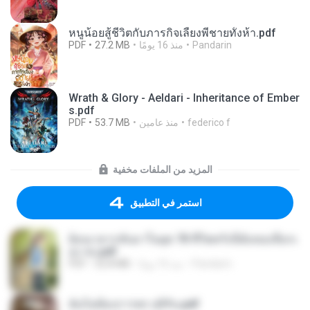
หนูน้อยสู้ชีวิตกับภารกิจเลี้ยงพี่ชายทั้งห้า.pdf
Pandarin
منذ 16 يومًا
27.2 MB
PDF
Wrath & Glory - Aeldari - Inheritance of Ember
s.pdf
federico f
منذ عامين
53.7 MB
PDF
المزيد من الملفات مخفية
استمر في التطبيق
ย้อนเวลากลับมาในยุค 70 ชีวิตครั้งนี้ฉันขอเลือกเ
อง จบ.pdf
Pandarin
منذ 16 يومًا
32.8 MB
PDF
ฉันไม่ต้องการพร สุจิรัน.pdf