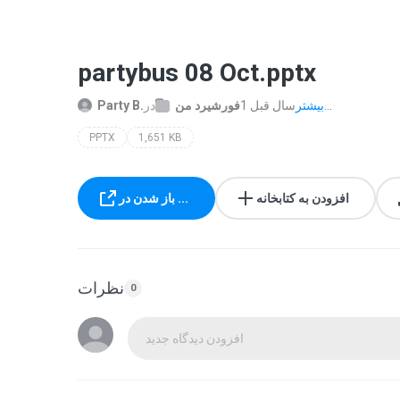
partybus 08 Oct.pptx
بیشتر...
1 سال‌ قبل
فورشیرد من
در
Party B.
PPTX
1,651 KB
افزودن به کتابخانه
باز شدن در ...
نظرات
0
افزودن دیدگاه جدید