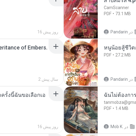
สาปสมรส 4.p
CamScanner
PDF
73.1 MB
در
Pandarin
16 روز پیش
heritance of Embers.
หนูน้อยสู้ชีวิ
PDF
27.2 MB
در
Pandarin
2 سال پیش
ครั้งนี้ฉันขอเลือกเอ
ฉันไม่ต้องการ
tanmobza@gmai
PDF
1.4 MB
در
Mob K.
16 روز پیش