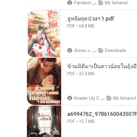
My 4shared
در
Pandarin
ฮูหยิuสุดป่วuฯ 1.pdf
PDF
68.8 MB
Downloads
در
ณิชพน แ.
ข้ามมิติมาเป็นสาวน้อยในอุ้งม
PDF
25.4 MB
My 4shared
در
Reader Lily O.
a6994762_9786160043507P
PDF
15.7 MB