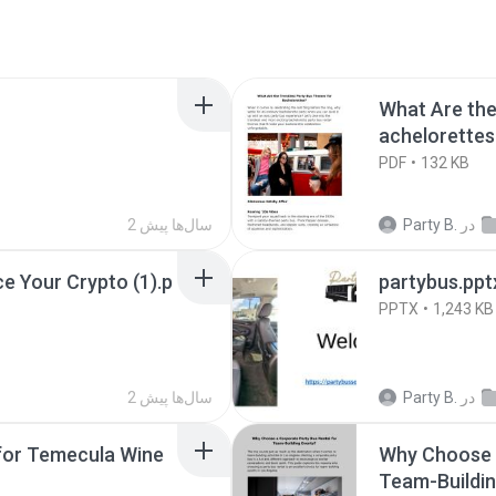
What Are the
achelorettes
PDF
132 KB
در
Party B.
2 سال‌ها پیش
e Your Crypto (1).p
partybus.ppt
PPTX
1,243 KB
در
Party B.
2 سال‌ها پیش
l for Temecula Wine
Why Choose a
Team-Buildin