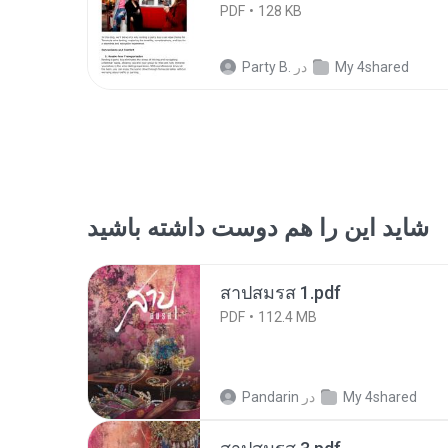
PDF
128 KB
My 4shared
در
Party B.
شاید این را هم دوست داشته باشید
สาปสมรส 1.pdf
PDF
112.4 MB
My 4shared
در
Pandarin