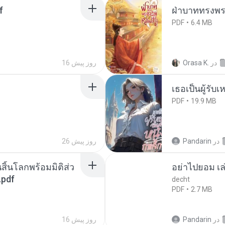
f
ฝ่าบาททรงพระ
PDF
6.4 MB
در
Orasa K.
16 روز پیش
เธอเป็นผู้รับ
PDF
19.9 MB
در
Pandarin
26 روز پیش
สิ้นโลกพร้อมมิติส่ว
อย่าไปยอม เล
.pdf
decht
PDF
2.7 MB
در
Pandarin
16 روز پیش