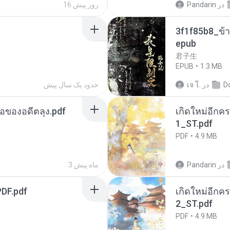
در
Pandarin
16 روز پیش
3f1f85b8_ข้า
epub
君子生
EPUB
1.3 MB
D
در
เจ โ.
حدود یک سال پیش
ือของอดีตลุง.pdf
เกิดใหม่อีกคร
1_ST.pdf
PDF
4.9 MB
در
Pandarin
3 ماه پیش
DF.pdf
เกิดใหม่อีกคร
2_ST.pdf
PDF
4.9 MB