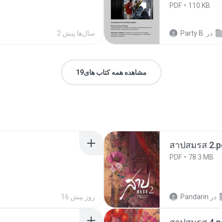
PDF
110 KB
در
Party B.
2 سال‌ها پیش
مشاهده همه کتاب های19
สาปสมรส 2.p
PDF
78.3 MB
در
Pandarin
16 روز پیش