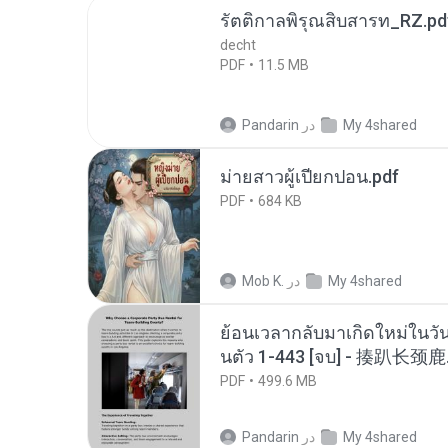
รัตติกาลพิรุณสิบสารท_RZ.pd
decht
PDF
11.5 MB
My 4shared
در
Pandarin
ม่ายสาวผู้เปียกปอน.pdf
PDF
684 KB
My 4shared
در
Mob K.
ย้อนเวลากลับมาเกิดใหม่ในวัน
นตัว 1-443 [จบ] - 揍趴长颈鹿
PDF
499.6 MB
My 4shared
در
Pandarin