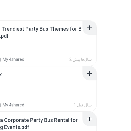
 Trendiest Party Bus Themes for B
.pdf
2 سال‌ها پیش
My 4shared
x
1 سال‌ قبل
My 4shared
 Corporate Party Bus Rental for
g Events.pdf