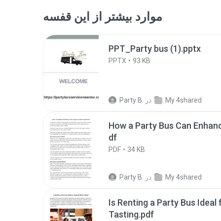
موارد بیشتر از این قفسه
PPT_Party bus (1).pptx
PPTX
93 KB
My 4shared
در
Party B.
How a Party Bus Can Enhanc
df
PDF
34 KB
My 4shared
در
Party B.
Is Renting a Party Bus Idea
Tasting.pdf