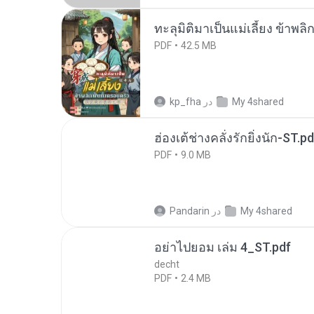
ทะลุมิติมาเป็นแม่เลี้ยง ข้าพลิ
PDF
42.5 MB
My 4shared
در
kp_fha
ฮ่องเต้ช่างคลั่งรักยิ่งนัก-ST.pd
PDF
9.0 MB
My 4shared
در
Pandarin
อย่าไปยอม เล่ม 4_ST.pdf
decht
PDF
2.4 MB