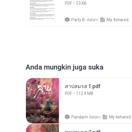
PDF
53 KB
Party B.
dalam
My 4shared
Anda mungkin juga suka
สาปสมรส 1.pdf
PDF
112.4 MB
Pandarin
dalam
My 4shared