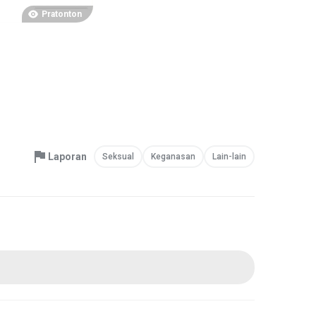
Pratonton
Laporan
Seksual
Keganasan
Lain-lain