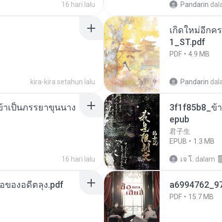
16 hari lalu
Pandarin
dal
เกิดใหม่อีกคร
1_ST.pdf
PDF
4.9 MB
kira-kira setahun lalu
Pandarin
dal
งข้าเป็นภรรยาขุนนาง
3f1f85b8_ข้า
epub
君子生
EPUB
1.3 MB
16 hari lalu
เจ โ.
dalam
ือของอดีตลุง.pdf
a6994762_9
PDF
15.7 MB