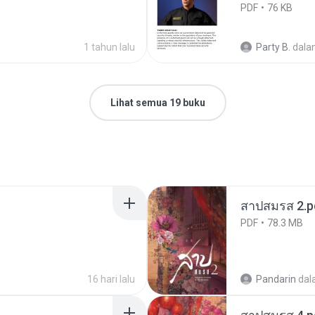
PDF
76 KB
1 tahun lalu
Party B.
dala
Lihat semua 19 buku
สาปสมรส 2.p
PDF
78.3 MB
16 hari lalu
Pandarin
dal