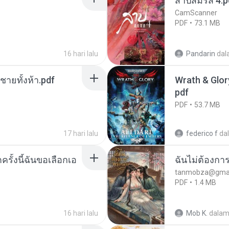
สาปสมรส 4.p
CamScanner
PDF
73.1 MB
16 hari lalu
Pandarin
dal
ี่ชายทั้งห้า.pdf
Wrath & Glory
pdf
PDF
53.7 MB
17 hari lalu
federico f
da
ครั้งนี้ฉันขอเลือกเอ
ฉันไม่ต้องการ
tanmobza@gmai
PDF
1.4 MB
16 hari lalu
Mob K.
dala