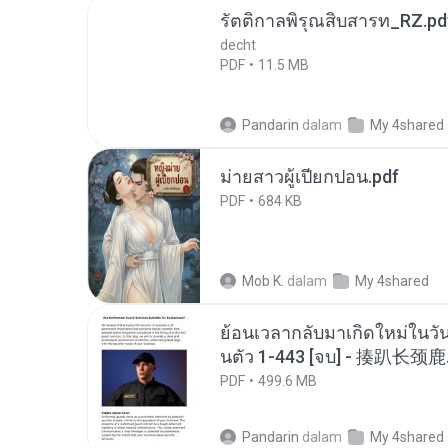
รัตติกาลพิรุณสิบสารท_RZ.pd
decht
PDF
11.5 MB
Pandarin
dalam
My 4shared
ม่ายสาวผู้เปียกปอน.pdf
PDF
684 KB
Mob K.
dalam
My 4shared
ย้อนเวลากลับมาเกิดใหม่ในวัน
นตัว 1-443 [จบ] - 揍趴长颈鹿
PDF
499.6 MB
Pandarin
dalam
My 4shared