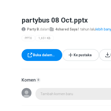
partybus 08 Oct.pptx
Party B.
dalam
4shared Saya
1 tahun lalu
lebih bany
PPTX
1,651 KB
Buka dalam…
Ke pustaka
Komen
0
Tambah komen baru