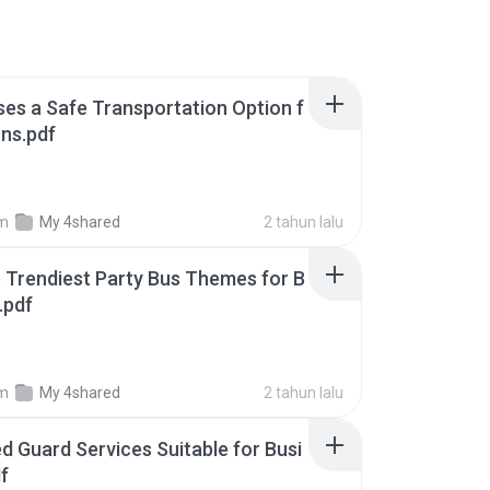
ses a Safe Transportation Option f
ons.pdf
m
My 4shared
2 tahun lalu
 Trendiest Party Bus Themes for B
.pdf
m
My 4shared
2 tahun lalu
d Guard Services Suitable for Busi
f