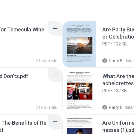
l for Temecula Wine
Are Party Bu
or Celebrati
PDF
122 KB
2 tahun lalu
Party B.
dala
d Don’ts.pdf
What Are the
achelorettes
PDF
132 KB
2 tahun lalu
Party B.
dala
 The Benefits of Re
Are Uniforme
df
nesses (1).pd