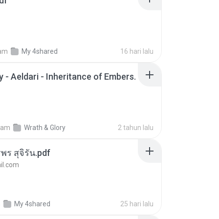
df
am
My 4shared
16 hari lalu
 - Aeldari - Inheritance of Embers.
lam
Wrath & Glory
2 tahun lalu
พร สุจิรัน.pdf
l.com
m
My 4shared
25 hari lalu