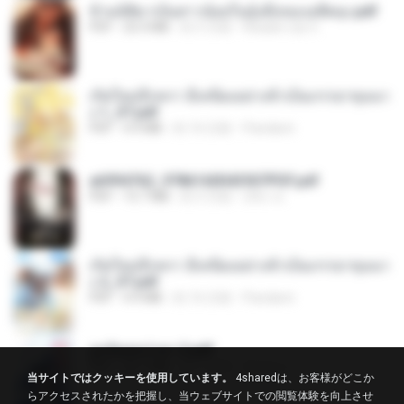
ข้ามมิติมาเป็นสาวน้อยในอุ้งมือของอดีตลุง.pdf
PDF
25.4 MB
約 3 月前
Reader Lily O.
เกิดใหม่อีกครา อี๋เหนียงอย่างข้าเป็นภรรยาขุนนา
ง 1_ST.pdf
PDF
4.9 MB
約 16 日前
Pandarin
a6994762_9786160043507PDF.pdf
PDF
15.7 MB
約 3 月前
อริยา ด.
เกิดใหม่อีกครา อี๋เหนียงอย่างข้าเป็นภรรยาขุนนา
ง 2_ST.pdf
PDF
4.9 MB
約 16 日前
Pandarin
ฮูหยิuสุดป่วuฯ 2.pdf
PDF
64.7 MB
約 1 年前
ณิชพน แ.
当サイトではクッキーを使用しています。
4sharedは、お客様がどこか
らアクセスされたかを把握し、当ウェブサイトでの閲覧体験を向上させ