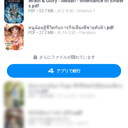
Wrath & Glory - Aeldari - Inheritance of Ember
s.pdf
PDF
53.7 MB
約 2 年前
federico f
หนูน้อยสู้ชีวิตกับภารกิจเลี้ยงพี่ชายทั้งห้า.pdf
PDF
27.2 MB
約 16 日前
Pandarin
さらにファイルが隠れています
アプリで続行
ย้อนเวลากลับมาในยุค 70 ชีวิตครั้งนี้ฉันขอเลือกเ
อง จบ.pdf
PDF
32.8 MB
約 16 日前
Pandarin
ฉันไม่ต้องการพร สุจิรัน.pdf
tanmobza@gmail.com
PDF
1.4 MB
約 25 日前
Mob K.