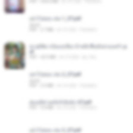
PDF
499.6 MB
約 16 日前
Pandarin
อย่าไปยอม เล่ม 1_ST.pdf
decht
PDF
2.7 MB
約 16 日前
Pandarin
ทะลุมิติมาเป็นแม่เลี้ยง ข้าพลิกฟื้นทั้งครอบครัว.p
df
PDF
42.5 MB
約 19 日前
kp_fha
อย่าไปยอม เล่ม 2_ST.pdf
decht
PDF
2.5 MB
約 16 日前
Pandarin
ฮ่องเต้ช่างคลั่งรักยิ่งนัก-ST.pdf
PDF
9.0 MB
約 16 日前
Pandarin
อย่าไปยอม เล่ม 3_ST.pdf