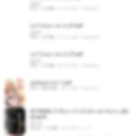
decht
PDF
2.5 MB
約 16 日前
Pandarin
อย่าไปยอม เล่ม 4_ST.pdf
decht
PDF
2.4 MB
約 16 日前
Pandarin
อย่าไปยอม เล่ม 5_ST.pdf
decht
PDF
2.4 MB
約 16 日前
Pandarin
ฮูหยิuสุดป่วuฯ 1.pdf
PDF
68.8 MB
約 1 年前
ณิชพน แ.
3f1f85b8_ข้าคือนางร้ายในนิยายจำกัดเรท_[En
d].epub
君子生
EPUB
1.3 MB
約 3 月前
เจ โ.