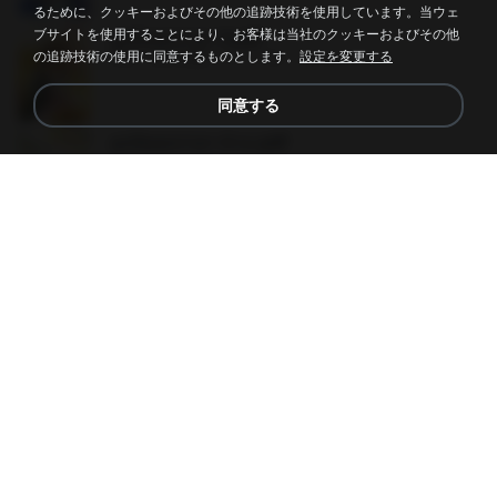
るために、クッキーおよびその他の追跡技術を使用しています。当ウェ
ブサイトを使用することにより、お客様は当社のクッキーおよびその他
ฮูหยิuสุดป่วuฯ 3.pdf
PDF
65.3 MB
約 1 年前
ณิชพน แ.
の追跡技術の使用に同意するものとします。
設定を変更する
同意する
ฮูหยิuสุดป่วuฯ 4 จบ.pdf
PDF
72.5 MB
約 1 年前
ณิชพน แ.
คนอื่นเขาฝึกยุทธกันแทบตาย แต่ฉันแค่ปลูกผักก็เ
ก่งได้ Ep.0-600 จบ.pdf
PDF
19.0 MB
約 3 月前
Theerasak G.
ท่านแม่ทัพ ท่านต้องการภรรยาอย่างข้าถึงจะรุ่งเ
รือง ch 1-100.pdf
PDF
4.4 MB
約 2 月前
My J.
ท่านแม่ทัพ ท่านต้องการภรรยาอย่างข้าถึงจะรุ่งเ
รือง ch 101-200.pdf
PDF
5.4 MB
約 2 月前
My J.