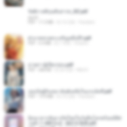
รัตติกาลพิรุณสิบสารท_RZ.pdf
decht
PDF
11.5 MB
約 16 日前
Pandarin
ฝ่าบาททรงพระเจริญหมื่นปี1.pdf
PDF
6.4 MB
約 1 年前
Orasa K.
ม่ายสาวผู้เปียกปอน.pdf
PDF
684 KB
約 26 日前
Mob K.
เธอเป็นผู้รับเหมาอันดับหนึ่งในแกแล็คซี่.pdf
PDF
19.9 MB
約 16 日前
Pandarin
ย้อนเวลากลับมาเกิดใหม่ในวันสิ้นโลกพร้อมมิติส่
วนตัว 1-443 [จบ] - 揍趴长颈鹿.pdf