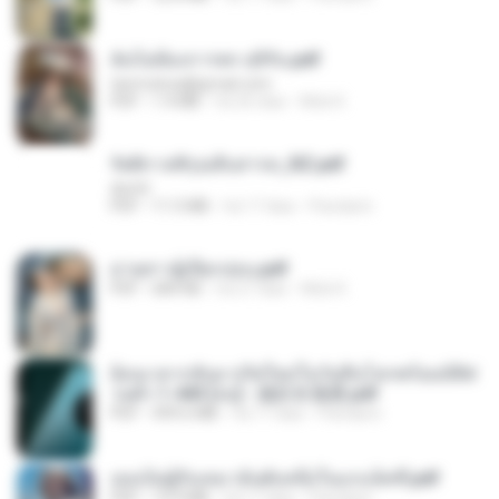
ฉันไม่ต้องการพร สุจิรัน.pdf
tanmobza@gmail.com
PDF
1.4 MB
há 26 dias
Mob K.
รัตติกาลพิรุณสิบสารท_RZ.pdf
decht
PDF
11.5 MB
há 17 dias
Pandarin
ม่ายสาวผู้เปียกปอน.pdf
PDF
684 KB
há 27 dias
Mob K.
ย้อนเวลากลับมาเกิดใหม่ในวันสิ้นโลกพร้อมมิติส่
วนตัว 1-443 [จบ] - 揍趴长颈鹿.pdf
PDF
499.6 MB
há 17 dias
Pandarin
เธอเป็นผู้รับเหมาอันดับหนึ่งในแกแล็คซี่.pdf
PDF
19.9 MB
há 17 dias
Pandarin