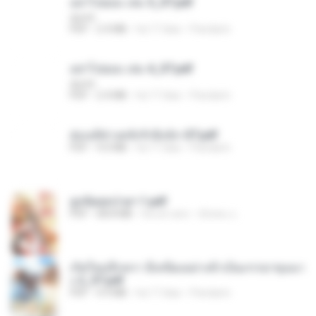
อย่าไปยอม เล่ม 5_ST.pdf
decht
PDF
2.4 MB
há 17 dias
Pandarin
อย่าไปยอม เล่ม 4_ST.pdf
decht
PDF
2.4 MB
há 17 dias
Pandarin
ฮ่องเต้ช่างคลั่งรักยิ่งนัก-ST.pdf
PDF
9.0 MB
há 17 dias
Pandarin
ฮูหยิuสุดป่วuฯ 1.pdf
PDF
68.8 MB
há um ano
ณิชพน แ.
เกิดใหม่อีกครา อี๋เหนียงอย่างข้าเป็นภรรยาขุนนา
ง 2_ST.pdf
PDF
4.9 MB
há 17 dias
Pandarin