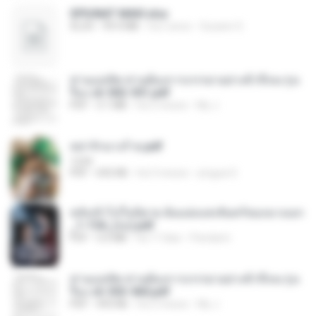
SPIUNAT MAVI.xlsx
XLSX
99.4 MB
há 2 anos
Susann S.
ท่านแม่ทัพ ท่านต้องการภรรยาอย่างข้าถึงจะรุ่งเ
รือง ch 502-551.pdf
PDF
3.1 MB
há 2 meses
My J.
หย่ารักนางร้าย.pdf
1234
PDF
692 KB
há 3 meses
yingyai S.
หลังเข้าไปในนิยาย ฉันแย่งแสงจันทร์ของนางเอก
_1-154_(จบ).pdf
PDF
5.6 MB
há 17 dias
Pandarin
ท่านแม่ทัพ ท่านต้องการภรรยาอย่างข้าถึงจะรุ่งเ
รือง ch 553-560.pdf
PDF
493 KB
há 2 meses
My J.