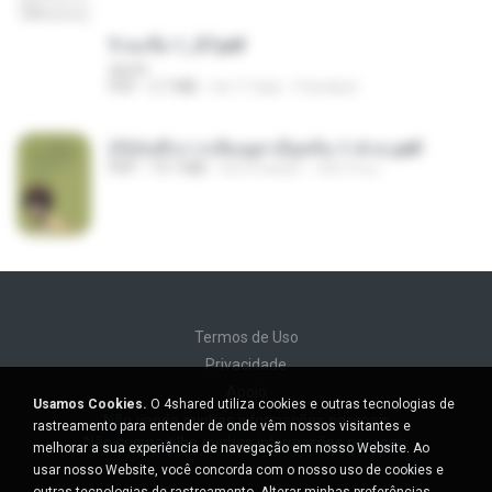
จิ่วฉงจื่อ 1_ST.pdf
decht
PDF
2.7 MB
há 17 dias
Pandarin
(Y)บันทึกการเลี้ยงดูสามียุคหิน 1-4 จบ.pdf
PDF
19.7 MB
há 4 meses
เลิฟ รักนะ
Termos de Uso
Privacidade
Apoio
Usamos Cookies.
O 4shared utiliza cookies e outras tecnologias de
Não venda minhas informações pessoais
rastreamento para entender de onde vêm nossos visitantes e
Não compartilhe minhas informações pessoais
melhorar a sua experiência de navegação em nosso Website. Ao
usar nosso Website, você concorda com o nosso uso de cookies e