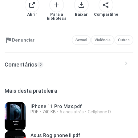
Abrir
Para a
Baixar
Compartilhe
biblioteca
Denunciar
Sexual
Violência
Outros
Comentários
0
Mais desta prateleira
iPhone 11 Pro Max.pdf
PDF
740 KB
6 anos atrás
Cellphone D.
Asus Rog phone ii.pdf