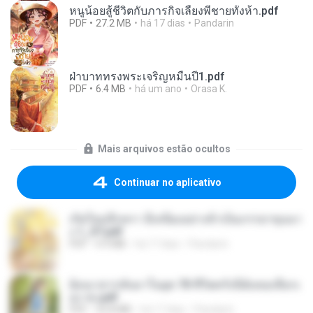
หนูน้อยสู้ชีวิตกับภารกิจเลี้ยงพี่ชายทั้งห้า.pdf
PDF
27.2 MB
há 17 dias
Pandarin
ฝ่าบาททรงพระเจริญหมื่นปี1.pdf
PDF
6.4 MB
há um ano
Orasa K.
Mais arquivos estão ocultos
Continuar no aplicativo
เกิดใหม่อีกครา อี๋เหนียงอย่างข้าเป็นภรรยาขุนนา
ง 1_ST.pdf
PDF
4.9 MB
há 17 dias
Pandarin
ย้อนเวลากลับมาในยุค 70 ชีวิตครั้งนี้ฉันขอเลือกเ
อง จบ.pdf
PDF
32.8 MB
há 17 dias
Pandarin