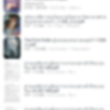
littlebbear96
EPUB
804 KB
há 26 dias
ทอฝัน ม.
หลังจากพี่สาวคนโตกลายเป็นทาส รัชทายาทตำห
นักบูรพาตาแดงก่ำ_1-242_(จบ).pdf
PDF
9.3 MB
há 17 dias
Pandarin
The First Order สู่รุ่งอรุณแห่งมวลมนุษย์ 1-1328
จบ.pdf
PDF
72.8 MB
há 3 meses
Theerasak G.
ท่านแม่ทัพ ท่านต้องการภรรยาอย่างข้าถึงจะรุ่งเ
รือง ch 101-200.pdf
PDF
5.4 MB
há 2 meses
My J.
ท่านแม่ทัพ ท่านต้องการภรรยาอย่างข้าถึงจะรุ่งเ
รือง ch 201-300.pdf
PDF
6.5 MB
há 2 meses
My J.
ท่านแม่ทัพ ท่านต้องการภรรยาอย่างข้าถึงจะรุ่งเ