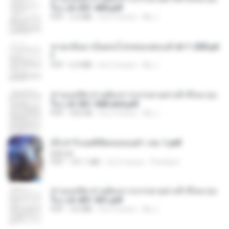
รือง ch 301-400.pdf
PDF
5.2 MB
há 2 meses
My J.
หวนกลับมาเป็นคนโปรดของฮ่องเต้ ch 1-200.pd
f
PDF
6.4 MB
há 2 meses
My J.
ท่านแม่ทัพ ท่านต้องการภรรยาอย่างข้าถึงจะรุ่งเ
รือง ch 561-568 end.pdf
PDF
502 KB
há 2 meses
My J.
(Y) ฝ่าวิกฤตพิชิตหอคอยดำ เล่ม 1.pdf
BAILIW
PDF
101.1 MB
há 2 meses
Pandarin
ท่านแม่ทัพ ท่านต้องการภรรยาอย่างข้าถึงจะรุ่งเ
รือง ch 401-501.pdf
PDF
3.6 MB
há 2 meses
My J.