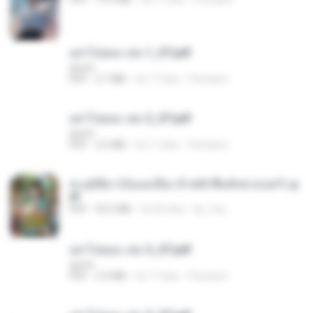
อย่าไปยอม เล่ม 1_ST.pdf
decht
PDF
2.7 MB
há 17 dias
Pandarin
อย่าไปยอม เล่ม 2_ST.pdf
decht
PDF
2.5 MB
há 17 dias
Pandarin
ทะลุมิติมาเป็นแม่เลี้ยง ข้าพลิกฟื้นทั้งครอบครัว.p
df
PDF
42.5 MB
há 20 dias
kp_fha
อย่าไปยอม เล่ม 3_ST.pdf
decht
PDF
2.5 MB
há 17 dias
Pandarin