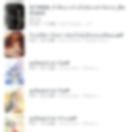
3f1f85b8_ข้าคือนางร้ายในนิยายจำกัดเรท_[En
d].epub
君子生
EPUB
1.3 MB
há 3 meses
เจ โ.
ข้ามมิติมาเป็นสาวน้อยในอุ้งมือของอดีตลุง.pdf
PDF
25.4 MB
há 3 meses
Reader Lily O.
ฮูหยิuสุดป่วuฯ 2.pdf
PDF
64.7 MB
há um ano
ณิชพน แ.
ฮูหยิuสุดป่วuฯ 3.pdf
PDF
65.3 MB
há um ano
ณิชพน แ.
ฮูหยิuสุดป่วuฯ 4 จบ.pdf
PDF
72.5 MB
há um ano
ณิชพน แ.