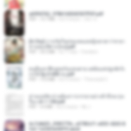
a6994762_9786160043507PDF.pdf
PDF
15.7 MB
há 3 meses
อริยา ด.
[A Chu] การเกิดใหม่ของหมอหญิงเทวดา l ชายา
ท่านอ๋องปีศาจ [จบ].pdf
PDF
35.5 MB
há 17 dias
Pandarin
คนอื่นเขาฝึกยุทธกันแทบตาย แต่ฉันแค่ปลูกผักก็เ
ก่งได้ Ep.0-600 จบ.pdf
PDF
19.0 MB
há 3 meses
Theerasak G.
ท่านแม่ทัพ ท่านต้องการภรรยาอย่างข้าถึงจะรุ่งเ
รือง ch 1-100.pdf
PDF
4.4 MB
há 2 meses
My J.
6c7c8d33_3f85779c_e3783cf1-e033-4265-8
fe2-1e23b5a9dff0.epub