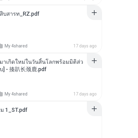
ณสิบสารท_RZ.pdf
My 4shared
17 days ago
มาเกิดใหม่ในวันสิ้นโลกพร้อมมิติส่ว
[จบ] - 揍趴长颈鹿.pdf
My 4shared
17 days ago
่ม 1_ST.pdf