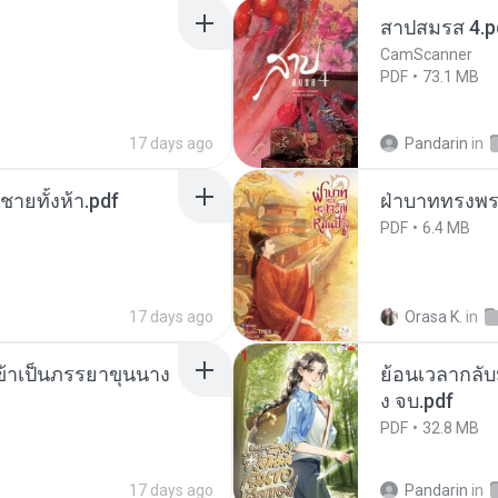
สาปสมรส 4.p
CamScanner
PDF
73.1 MB
17 days ago
Pandarin
in
ี่ชายทั้งห้า.pdf
ฝ่าบาททรงพระ
PDF
6.4 MB
17 days ago
Orasa K.
in
งข้าเป็นภรรยาขุนนาง
ย้อนเวลากลับม
ง จบ.pdf
PDF
32.8 MB
17 days ago
Pandarin
in