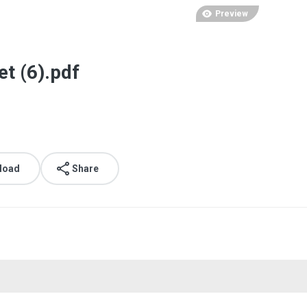
Preview
t (6).pdf
load
Share