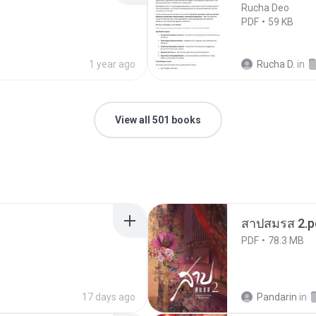
Rucha Deo
PDF
59 KB
1 year ago
Rucha D.
in
View all 501 books
สาปสมรส 2.p
PDF
78.3 MB
17 days ago
Pandarin
in