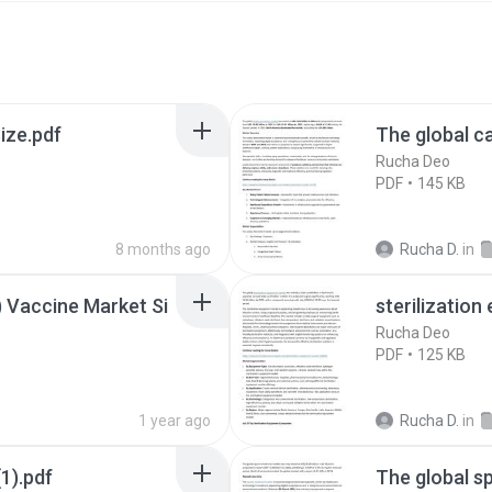
ize.pdf
The global c
Rucha Deo
PDF
145 KB
8 months ago
Rucha D.
in
 Vaccine Market Si
sterilization
Rucha Deo
PDF
125 KB
1 year ago
Rucha D.
in
1).pdf
The global s