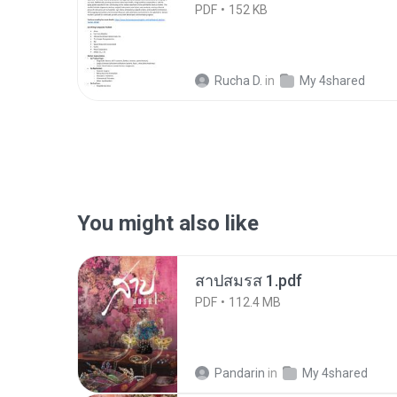
PDF
152 KB
Rucha D.
in
My 4shared
You might also like
สาปสมรส 1.pdf
PDF
112.4 MB
Pandarin
in
My 4shared