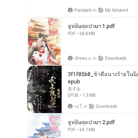
Pandarin
in
My 4shared
ฮูหยิuสุดป่วuฯ 1.pdf
PDF
68.8 MB
ณิชพน แ.
in
Downloads
3f1f85b8_ข้าคือนางร้ายในนิ
epub
君子生
EPUB
1.3 MB
เจ โ.
in
Downloads
ฮูหยิuสุดป่วuฯ 2.pdf
PDF
64.7 MB