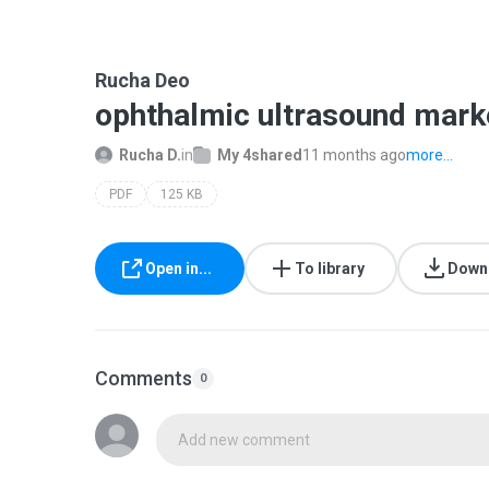
Rucha Deo
ophthalmic ultrasound marke
Rucha D.
in
My 4shared
11 months ago
more...
PDF
125 KB
Open in...
To library
Down
Comments
0
Add new comment