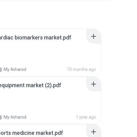
ardiac biomarkers market.pdf
My 4shared
10 months ago
 equipment market (2).pdf
My 4shared
1 year ago
ports medicine market.pdf