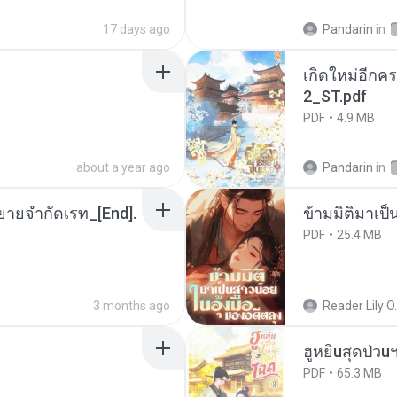
17 days ago
Pandarin
in
เกิดใหม่อีกคร
2_ST.pdf
PDF
4.9 MB
about a year ago
Pandarin
in
ยายจำกัดเรท_[End].
ข้ามมิติมาเป็
PDF
25.4 MB
3 months ago
Reader Lily O.
ฮูหยิuสุดป่วu
PDF
65.3 MB