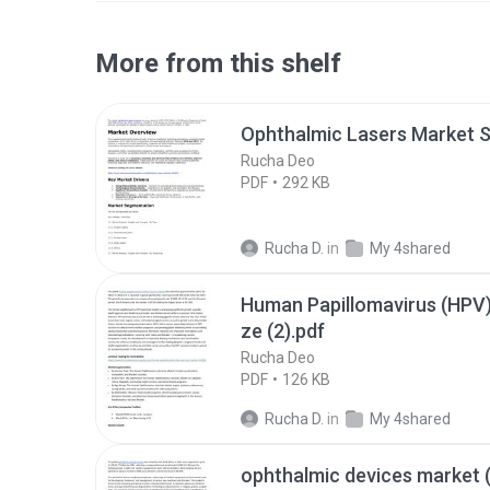
More from this shelf
Ophthalmic Lasers Market S
Rucha Deo
PDF
292 KB
Rucha D.
in
My 4shared
Human Papillomavirus (HPV)
ze (2).pdf
Rucha Deo
PDF
126 KB
Rucha D.
in
My 4shared
ophthalmic devices market (