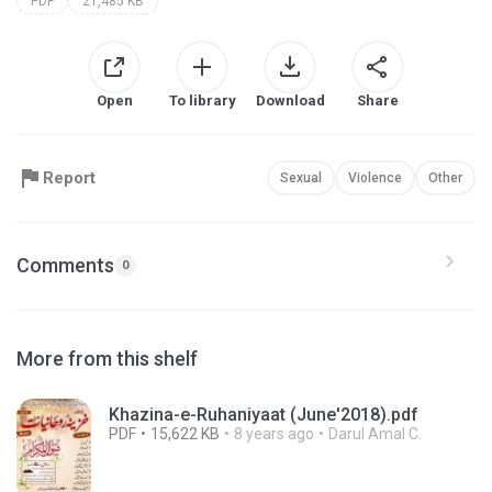
PDF
21,485 KB
Open
To library
Download
Share
Report
Sexual
Violence
Other
Comments
0
More from this shelf
Khazina-e-Ruhaniyaat (June'2018).pdf
PDF
15,622 KB
8 years ago
Darul Amal C.