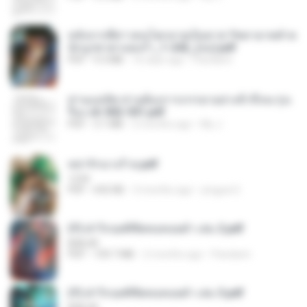
หลังจากพี่สาวคนโตกลายเป็นทาส รัชทายาทตำห
นักบูรพาตาแดงก่ำ_1-242_(จบ).pdf
PDF
9.3 MB
16 days ago
Pandarin
ท่านแม่ทัพ ท่านต้องการภรรยาอย่างข้าถึงจะรุ่งเ
รือง ch 502-551.pdf
PDF
3.1 MB
2 months ago
My J.
หย่ารักนางร้าย.pdf
1234
PDF
692 KB
3 months ago
yingyai S.
(Y) ฝ่าวิกฤตพิชิตหอคอยดำ เล่ม 2.pdf
BAILIW
PDF
109.7 MB
2 months ago
Pandarin
(Y) ฝ่าวิกฤตพิชิตหอคอยดำ เล่ม 3.pdf