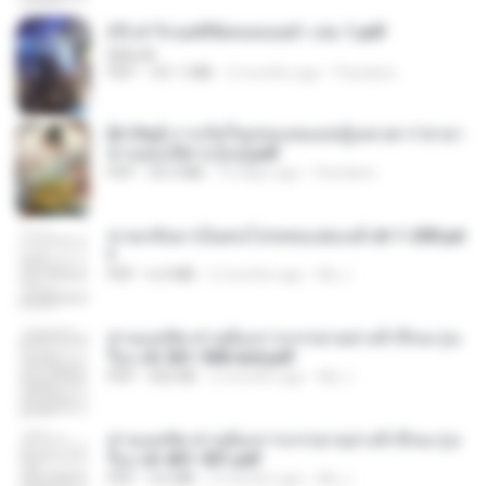
(Y) ฝ่าวิกฤตพิชิตหอคอยดำ เล่ม 1.pdf
BAILIW
PDF
101.1 MB
2 months ago
Pandarin
[A Chu] การเกิดใหม่ของหมอหญิงเทวดา l ชายา
ท่านอ๋องปีศาจ [จบ].pdf
PDF
35.5 MB
16 days ago
Pandarin
หวนกลับมาเป็นคนโปรดของฮ่องเต้ ch 1-200.pd
f
PDF
6.4 MB
2 months ago
My J.
ท่านแม่ทัพ ท่านต้องการภรรยาอย่างข้าถึงจะรุ่งเ
รือง ch 561-568 end.pdf
PDF
502 KB
2 months ago
My J.
ท่านแม่ทัพ ท่านต้องการภรรยาอย่างข้าถึงจะรุ่งเ
รือง ch 401-501.pdf
PDF
3.6 MB
2 months ago
My J.