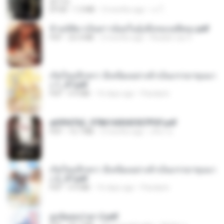
君子生
EPUB
1.3 MB
3 months ago
เจ โ.
ข้ามมิติมาเป็นสาวน้อยในอุ้งมือของอดีตลุง.pdf
PDF
25.4 MB
3 months ago
Reader Lily O.
เกิดใหม่อีกครา อี๋เหนียงอย่างข้าเป็นภรรยาขุนนา
ง 1_ST.pdf
PDF
4.9 MB
16 days ago
Pandarin
a6994762_9786160043507PDF.pdf
PDF
15.7 MB
3 months ago
อริยา ด.
เกิดใหม่อีกครา อี๋เหนียงอย่างข้าเป็นภรรยาขุนนา
ง 2_ST.pdf
PDF
4.9 MB
16 days ago
Pandarin
ฮูหยิuสุดป่วuฯ 2.pdf