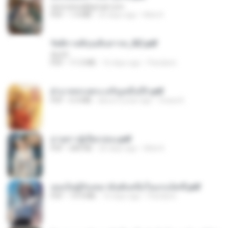
tanmobza@gmail.com
PDF
1.4 MB
25 days ago
Mob K.
รัตติกาลพิรุณสิบสารท_RZ.pdf
decht
PDF
11.5 MB
16 days ago
Pandarin
ฝ่าบาททรงพระเจริญหมื่นปี1.pdf
PDF
6.4 MB
about a year ago
Orasa K.
ม่ายสาวผู้เปียกปอน.pdf
PDF
684 KB
26 days ago
Mob K.
เธอเป็นผู้รับเหมาอันดับหนึ่งในแกแล็คซี่.pdf
PDF
19.9 MB
16 days ago
Pandarin