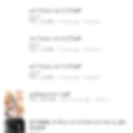
อย่าไปยอม เล่ม 3_ST.pdf
decht
PDF
2.5 MB
16 days ago
Pandarin
อย่าไปยอม เล่ม 4_ST.pdf
decht
PDF
2.4 MB
16 days ago
Pandarin
อย่าไปยอม เล่ม 5_ST.pdf
decht
PDF
2.4 MB
16 days ago
Pandarin
ฮูหยิuสุดป่วuฯ 1.pdf
PDF
68.8 MB
about a year ago
ณิชพน แ.
3f1f85b8_ข้าคือนางร้ายในนิยายจำกัดเรท_[En
d].epub