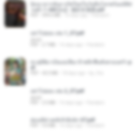
ย้อนเวลากลับมาเกิดใหม่ในวันสิ้นโลกพร้อมมิติส่
วนตัว 1-443 [จบ] - 揍趴长颈鹿.pdf
PDF
499.6 MB
16 days ago
Pandarin
อย่าไปยอม เล่ม 1_ST.pdf
decht
PDF
2.7 MB
16 days ago
Pandarin
ทะลุมิติมาเป็นแม่เลี้ยง ข้าพลิกฟื้นทั้งครอบครัว.p
df
PDF
42.5 MB
18 days ago
kp_fha
อย่าไปยอม เล่ม 2_ST.pdf
decht
PDF
2.5 MB
16 days ago
Pandarin
ฮ่องเต้ช่างคลั่งรักยิ่งนัก-ST.pdf
PDF
9.0 MB
16 days ago
Pandarin