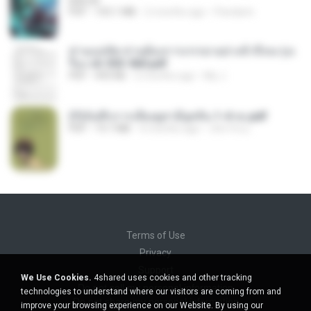
BAILIW
PDF
103.1 MB
2 months ago
Pandarin
ท่านแม่ทัพ ท่านต้องการภรรยาอย่างข้าถึงจะรุ่งเ
รือง ch 553-560.pdf
PDF
493 KB
2 months ago
My J.
(Y)บันทึกการเลี้ยงดูสามียุคหิน 1-4 จบ.pdf
PDF
19.7 MB
4 months ago
เลิฟ รักนะ
Terms of Use
Privacy
Support
We Use Cookies.
4shared uses cookies and other tracking
Do not sell my personal information
technologies to understand where our visitors are coming from and
Do not share my personal information
improve your browsing experience on our Website. By using our