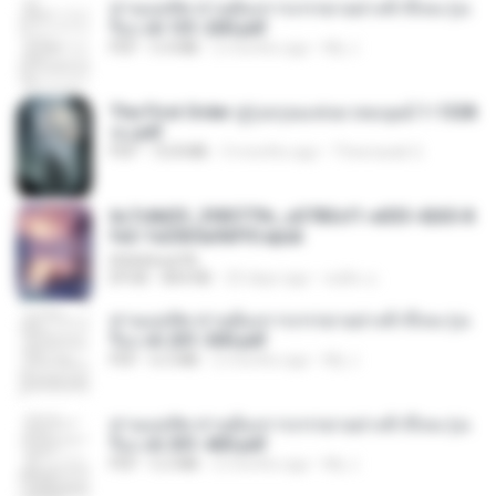
ท่านแม่ทัพ ท่านต้องการภรรยาอย่างข้าถึงจะรุ่งเ
รือง ch 101-200.pdf
PDF
5.4 MB
2 months ago
My J.
The First Order สู่รุ่งอรุณแห่งมวลมนุษย์ 1-1328
จบ.pdf
PDF
72.8 MB
3 months ago
Theerasak G.
6c7c8d33_3f85779c_e3783cf1-e033-4265-8
fe2-1e23b5a9dff0.epub
littlebbear96
EPUB
804 KB
25 days ago
ทอฝัน ม.
ท่านแม่ทัพ ท่านต้องการภรรยาอย่างข้าถึงจะรุ่งเ
รือง ch 201-300.pdf
PDF
6.5 MB
2 months ago
My J.
ท่านแม่ทัพ ท่านต้องการภรรยาอย่างข้าถึงจะรุ่งเ
รือง ch 301-400.pdf
PDF
5.2 MB
2 months ago
My J.