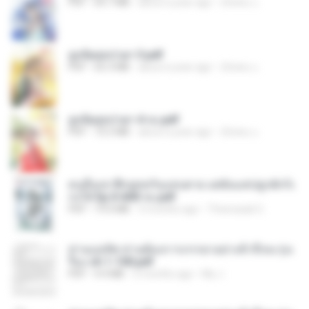
PDF
64.7 MB
about a year ago
ณิชพน แ.
ฮูหยิuสุดป่วuฯ 3.pdf
PDF
65.3 MB
about a year ago
ณิชพน แ.
ฮูหยิuสุดป่วuฯ 4 จบ.pdf
PDF
72.5 MB
about a year ago
ณิชพน แ.
คนอื่นเขาฝึกยุทธกันแทบตาย แต่ฉันแค่ปลูกผักก็เ
ก่งได้ Ep.0-600 จบ.pdf
PDF
19.0 MB
3 months ago
Theerasak G.
ท่านแม่ทัพ ท่านต้องการภรรยาอย่างข้าถึงจะรุ่งเ
รือง ch 1-100.pdf
PDF
4.4 MB
2 months ago
My J.