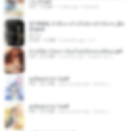
ง 2_ST.pdf
PDF
4.9 MB
17 days ago
Pandarin
3f1f85b8_ข้าคือนางร้ายในนิยายจำกัดเรท_[En
d].epub
君子生
EPUB
1.3 MB
3 months ago
เจ โ.
ข้ามมิติมาเป็นสาวน้อยในอุ้งมือของอดีตลุง.pdf
PDF
25.4 MB
3 months ago
Reader Lily O.
ฮูหยิuสุดป่วuฯ 2.pdf
PDF
64.7 MB
about a year ago
ณิชพน แ.
ฮูหยิuสุดป่วuฯ 3.pdf
PDF
65.3 MB
about a year ago
ณิชพน แ.