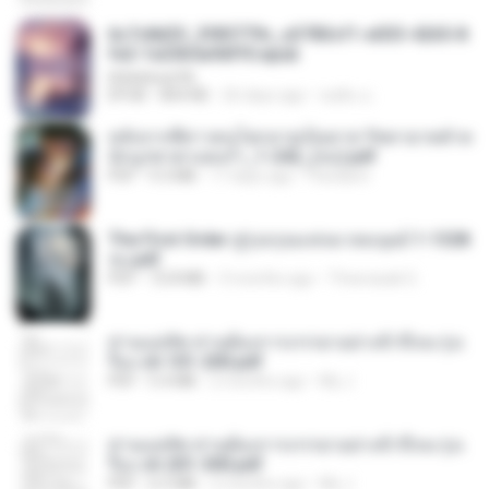
6c7c8d33_3f85779c_e3783cf1-e033-4265-8
fe2-1e23b5a9dff0.epub
littlebbear96
EPUB
804 KB
26 days ago
ทอฝัน ม.
หลังจากพี่สาวคนโตกลายเป็นทาส รัชทายาทตำห
นักบูรพาตาแดงก่ำ_1-242_(จบ).pdf
PDF
9.3 MB
17 days ago
Pandarin
The First Order สู่รุ่งอรุณแห่งมวลมนุษย์ 1-1328
จบ.pdf
PDF
72.8 MB
3 months ago
Theerasak G.
ท่านแม่ทัพ ท่านต้องการภรรยาอย่างข้าถึงจะรุ่งเ
รือง ch 101-200.pdf
PDF
5.4 MB
2 months ago
My J.
ท่านแม่ทัพ ท่านต้องการภรรยาอย่างข้าถึงจะรุ่งเ
รือง ch 201-300.pdf
PDF
6.5 MB
2 months ago
My J.