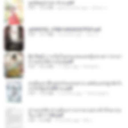
ฮูหยิuสุดป่วuฯ 4 จบ.pdf
PDF
72.5 MB
about a year ago
ณิชพน แ.
a6994762_9786160043507PDF.pdf
PDF
15.7 MB
3 months ago
อริยา ด.
[A Chu] การเกิดใหม่ของหมอหญิงเทวดา l ชายา
ท่านอ๋องปีศาจ [จบ].pdf
PDF
35.5 MB
17 days ago
Pandarin
คนอื่นเขาฝึกยุทธกันแทบตาย แต่ฉันแค่ปลูกผักก็เ
ก่งได้ Ep.0-600 จบ.pdf
PDF
19.0 MB
3 months ago
Theerasak G.
ท่านแม่ทัพ ท่านต้องการภรรยาอย่างข้าถึงจะรุ่งเ
รือง ch 1-100.pdf
PDF
4.4 MB
2 months ago
My J.