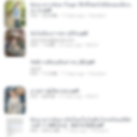
ย้อนเวลากลับมาในยุค 70 ชีวิตครั้งนี้ฉันขอเลือกเ
อง จบ.pdf
PDF
32.8 MB
17 days ago
Pandarin
ฉันไม่ต้องการพร สุจิรัน.pdf
tanmobza@gmail.com
PDF
1.4 MB
26 days ago
Mob K.
รัตติกาลพิรุณสิบสารท_RZ.pdf
decht
PDF
11.5 MB
17 days ago
Pandarin
ม่ายสาวผู้เปียกปอน.pdf
PDF
684 KB
27 days ago
Mob K.
ย้อนเวลากลับมาเกิดใหม่ในวันสิ้นโลกพร้อมมิติส่
วนตัว 1-443 [จบ] - 揍趴长颈鹿.pdf
PDF
499.6 MB
17 days ago
Pandarin