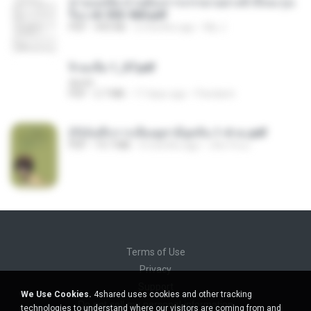
ท่านแม่ทัพ ท่านต้องการภรรยาอย่างข้าถึงจะรุ่งเ
รือง ch 553-560.pdf
PDF
493 KB
2 months ago
My J.
จิ่วฉงจื่อ 1_ST.pdf
decht
PDF
2.7 MB
17 days ago
Pandarin
(Y)บันทึกการเลี้ยงดูสามียุคหิน 1-4 จบ.pdf
PDF
19.7 MB
4 months ago
เลิฟ รักนะ
Terms of Use
Privacy
Support
We Use Cookies.
4shared uses cookies and other tracking
Do not sell my personal information
technologies to understand where our visitors are coming from and