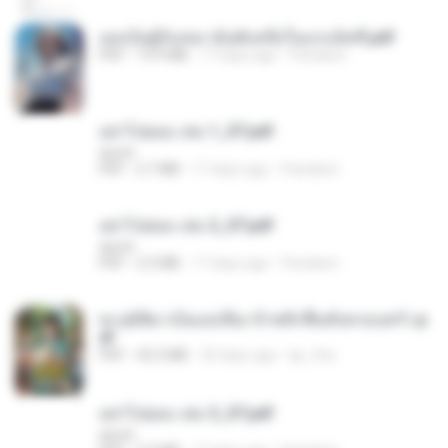
เธอเป็นผู้รับเหมาอันดับหนึ่งในแกแล็คซี่.pdf
PDF
19.9 MB
17 days ago
Pandarin
อย่าไปยอม เล่ม 1_ST.pdf
decht
PDF
2.7 MB
17 days ago
Pandarin
อย่าไปยอม เล่ม 2_ST.pdf
decht
PDF
2.5 MB
17 days ago
Pandarin
ทะลุมิติมาเป็นแม่เลี้ยง ข้าพลิกฟื้นทั้งครอบครัว.p
df
PDF
42.5 MB
20 days ago
kp_fha
อย่าไปยอม เล่ม 3_ST.pdf
decht