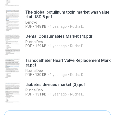
The global botulinum toxin market was value
d at USD 8.pdf
Lenovo
PDF
148 KB
1 year ago
Rucha D.
Dental Consumables Market (4).pdf
Rucha Deo
PDF
129 KB
1 year ago
Rucha D.
Transcatheter Heart Valve Replacement Mark
et.pdf
Rucha Deo
PDF
130 KB
1 year ago
Rucha D.
diabetes devices market (3).pdf
Rucha Deo
PDF
131 KB
1 year ago
Rucha D.