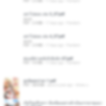
PDF
2.5 MB
17 days ago
Pandarin
อย่าไปยอม เล่ม 5_ST.pdf
decht
PDF
2.4 MB
17 days ago
Pandarin
อย่าไปยอม เล่ม 4_ST.pdf
decht
PDF
2.4 MB
17 days ago
Pandarin
ฮ่องเต้ช่างคลั่งรักยิ่งนัก-ST.pdf
PDF
9.0 MB
17 days ago
Pandarin
ฮูหยิuสุดป่วuฯ 1.pdf
PDF
68.8 MB
about a year ago
ณิชพน แ.
เกิดใหม่อีกครา อี๋เหนียงอย่างข้าเป็นภรรยาขุนนา