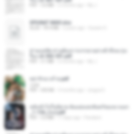
PDF
3.6 MB
2 months ago
My J.
SPIUNAT MAVI.xlsx
XLSX
99.4 MB
2 years ago
Susann S.
ท่านแม่ทัพ ท่านต้องการภรรยาอย่างข้าถึงจะรุ่งเ
รือง ch 502-551.pdf
PDF
3.1 MB
2 months ago
My J.
หย่ารักนางร้าย.pdf
1234
PDF
692 KB
3 months ago
yingyai S.
หลังเข้าไปในนิยาย ฉันแย่งแสงจันทร์ของนางเอก
_1-154_(จบ).pdf
PDF
5.6 MB
17 days ago
Pandarin