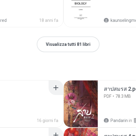
red
18 anni fa
kaunselingm
Visualizza tutti 81 libri
สาปสมรส 2.p
PDF
78.3 MB
16 giorni fa
Pandarin
in