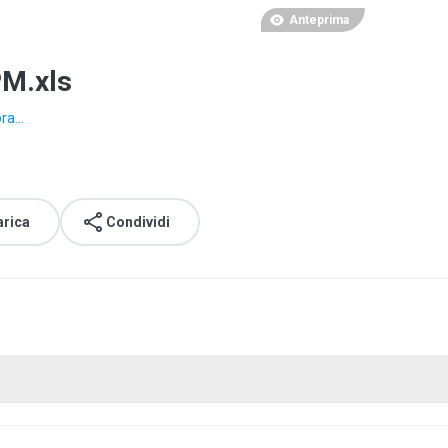
Anteprima
PM.xls
ra...
arica
Condividi