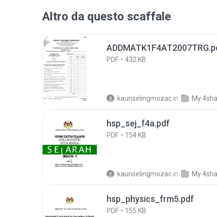
Altro da questo scaffale
ADDMATK1F4AT2007TRG.p
PDF
432 KB
kaunselingmozac
in
My 4sha
hsp_sej_f4a.pdf
PDF
154 KB
kaunselingmozac
in
My 4sha
hsp_physics_frm5.pdf
PDF
155 KB