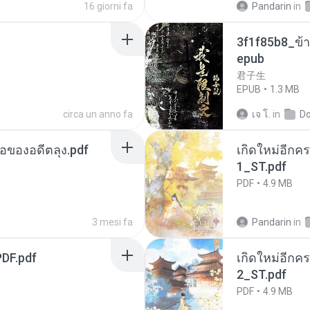
16 giorni fa
Pandarin
in
3f1f85b8_ข้า
epub
君子生
EPUB
1.3 MB
circa un anno fa
เจ โ.
in
D
ือของอดีตลุง.pdf
เกิดใหม่อีกคร
1_ST.pdf
PDF
4.9 MB
3 mesi fa
Pandarin
in
DF.pdf
เกิดใหม่อีกคร
2_ST.pdf
PDF
4.9 MB