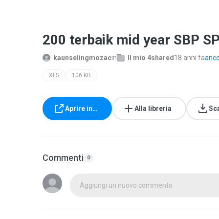
200 terbaik mid year SBP S
kaunselingmozac
in
Il mio 4shared
18 anni fa
anco
XLS
106 KB
Aprire in…
Alla libreria
Sc
Commenti
0
Aggiungi un nuovo commento