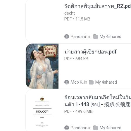
รัตติกาลพิรุณสิบสารท_RZ.pd
decht
PDF
11.5 MB
Pandarin
in
My 4shared
ม่ายสาวผู้เปียกปอน.pdf
PDF
684 KB
Mob K.
in
My 4shared
ย้อนเวลากลับมาเกิดใหม่ในวัน
นตัว 1-443 [จบ] - 揍趴长颈鹿
PDF
499.6 MB
Pandarin
in
My 4shared