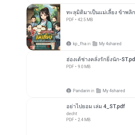
ทะลุมิติมาเป็นแม่เลี้ยง ข้าพลิ
PDF
42.5 MB
kp_fha
in
My 4shared
ฮ่องเต้ช่างคลั่งรักยิ่งนัก-ST.pd
PDF
9.0 MB
Pandarin
in
My 4shared
อย่าไปยอม เล่ม 4_ST.pdf
decht
PDF
2.4 MB