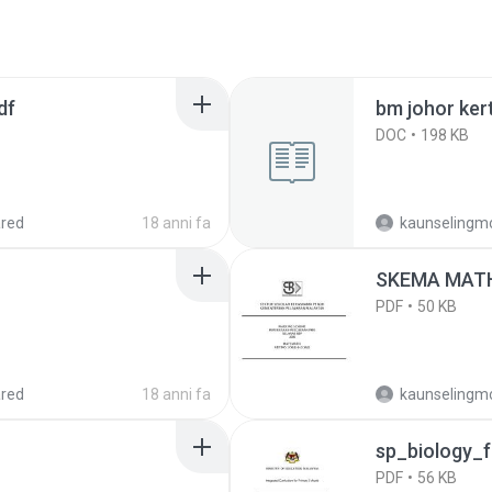
df
bm johor ker
DOC
198 KB
red
18 anni fa
kaunselingm
SKEMA MATH 
PDF
50 KB
red
18 anni fa
kaunselingm
sp_biology_
PDF
56 KB