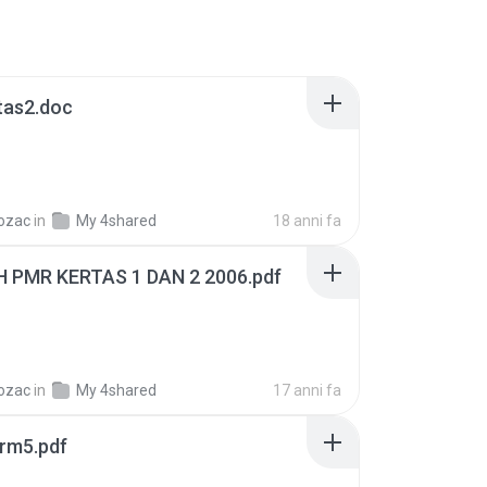
tas2.doc
ozac
in
My 4shared
18 anni fa
PMR KERTAS 1 DAN 2 2006.pdf
ozac
in
My 4shared
17 anni fa
frm5.pdf