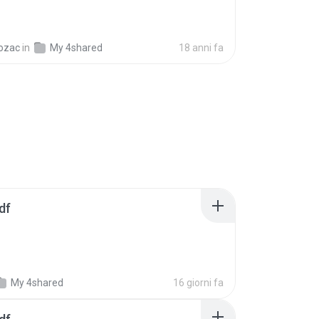
ozac
in
My 4shared
18 anni fa
df
My 4shared
16 giorni fa