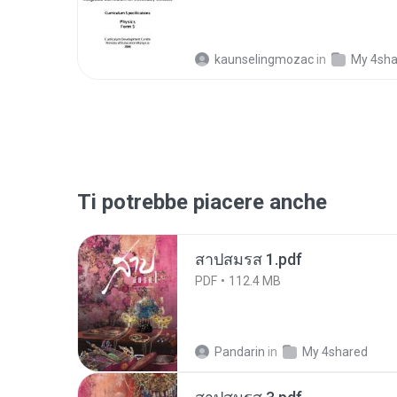
kaunselingmozac
in
My 4sha
Ti potrebbe piacere anche
สาปสมรส 1.pdf
PDF
112.4 MB
Pandarin
in
My 4shared