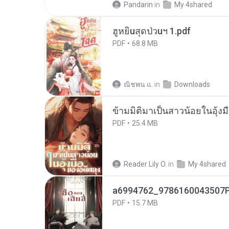
Pandarin
in
My 4shared
ฮูหยิuสุดป่วuฯ 1.pdf
PDF
68.8 MB
ณิชพน แ.
in
Downloads
ข้ามมิติมาเป็นสาวน้อยในอุ้งม
PDF
25.4 MB
Reader Lily O.
in
My 4shared
a6994762_9786160043507P
PDF
15.7 MB