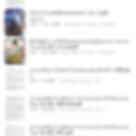
(Y) ฝ่าวิกฤตพิชิตหอคอยดำ เล่ม 1.pdf
BAILIW
PDF
101.1 MB
cách đây 2 tháng
Pandarin
[A Chu] การเกิดใหม่ของหมอหญิงเทวดา l ชายา
ท่านอ๋องปีศาจ [จบ].pdf
PDF
35.5 MB
cách đây 16 ngày
Pandarin
หวนกลับมาเป็นคนโปรดของฮ่องเต้ ch 1-200.pd
f
PDF
6.4 MB
cách đây 2 tháng
My J.
ท่านแม่ทัพ ท่านต้องการภรรยาอย่างข้าถึงจะรุ่งเ
รือง ch 561-568 end.pdf
PDF
502 KB
cách đây 2 tháng
My J.
ท่านแม่ทัพ ท่านต้องการภรรยาอย่างข้าถึงจะรุ่งเ
รือง ch 401-501.pdf