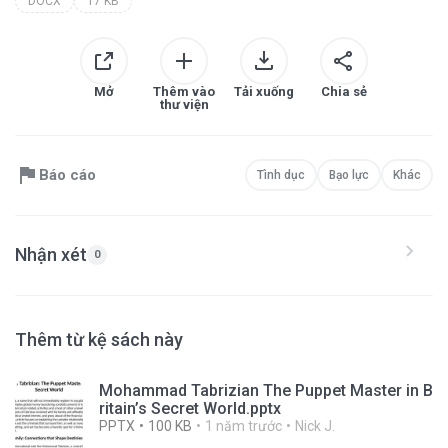
DOCX
17 KB
Mở
Thêm vào
Tải xuống
Chia sẻ
thư viện
Báo cáo
Tình dục
Bạo lực
Khác
Nhận xét
0
Thêm từ kệ sách này
Mohammad Tabrizian The Puppet Master in B
ritain’s Secret World.pptx
PPTX
100 KB
1 năm trước
Nick J.