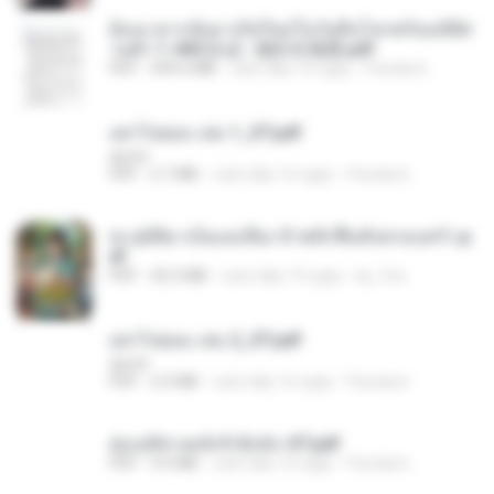
ย้อนเวลากลับมาเกิดใหม่ในวันสิ้นโลกพร้อมมิติส่
วนตัว 1-443 [จบ] - 揍趴长颈鹿.pdf
PDF
499.6 MB
cách đây 16 ngày
Pandarin
อย่าไปยอม เล่ม 1_ST.pdf
decht
PDF
2.7 MB
cách đây 16 ngày
Pandarin
ทะลุมิติมาเป็นแม่เลี้ยง ข้าพลิกฟื้นทั้งครอบครัว.p
df
PDF
42.5 MB
cách đây 19 ngày
kp_fha
อย่าไปยอม เล่ม 2_ST.pdf
decht
PDF
2.5 MB
cách đây 16 ngày
Pandarin
ฮ่องเต้ช่างคลั่งรักยิ่งนัก-ST.pdf
PDF
9.0 MB
cách đây 16 ngày
Pandarin