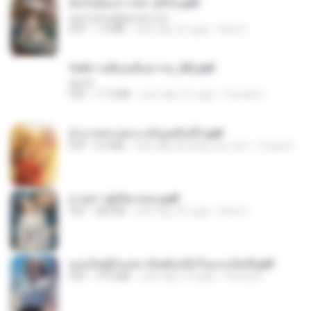
ฉันไม่ต้องการพร สุจิรัน.pdf
tanmobza@gmail.com
PDF
1.4 MB
cách đây 25 ngày
Mob K.
รัตติกาลพิรุณสิบสารท_RZ.pdf
decht
PDF
11.5 MB
cách đây 16 ngày
Pandarin
ฝ่าบาททรงพระเจริญหมื่นปี1.pdf
PDF
6.4 MB
cách đây khoảng một năm
Orasa K.
ม่ายสาวผู้เปียกปอน.pdf
PDF
684 KB
cách đây 26 ngày
Mob K.
เธอเป็นผู้รับเหมาอันดับหนึ่งในแกแล็คซี่.pdf
PDF
19.9 MB
cách đây 16 ngày
Pandarin