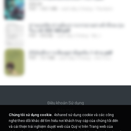
BAILIW
PDF
103.1 MB
cách đây 2 tháng
Pandarin
ท่านแม่ทัพ ท่านต้องการภรรยาอย่างข้าถึงจะรุ่งเ
รือง ch 553-560.pdf
PDF
493 KB
cách đây 2 tháng
My J.
(Y)บันทึกการเลี้ยงดูสามียุคหิน 1-4 จบ.pdf
PDF
19.7 MB
cách đây 4 tháng
เลิฟ รักนะ
Điều khoản Sử dụng
Bảo mật
Chúng tôi sử dụng cookie.
4shared sử dụng cookie và các công
Hỗ trợ
nghệ theo dõi khác để tìm hiểu nơi khách truy cập của chúng tôi đến
Không bán thông tin cá nhân của tôi
và cải thiện trải nghiệm duyệt web của Quý vị trên Trang web của
Không chia sẻ thông tin cá nhân của tôi