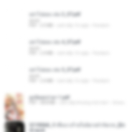
อย่าไปยอม เล่ม 3_ST.pdf
decht
PDF
2.5 MB
cách đây 16 ngày
Pandarin
อย่าไปยอม เล่ม 4_ST.pdf
decht
PDF
2.4 MB
cách đây 16 ngày
Pandarin
อย่าไปยอม เล่ม 5_ST.pdf
decht
PDF
2.4 MB
cách đây 16 ngày
Pandarin
ฮูหยิuสุดป่วuฯ 1.pdf
PDF
68.8 MB
cách đây khoảng một năm
ณิชพน แ.
3f1f85b8_ข้าคือนางร้ายในนิยายจำกัดเรท_[En
d].epub