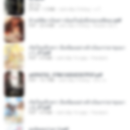
君子生
EPUB
1.3 MB
cách đây 3 tháng
เจ โ.
ข้ามมิติมาเป็นสาวน้อยในอุ้งมือของอดีตลุง.pdf
PDF
25.4 MB
cách đây 3 tháng
Reader Lily O.
เกิดใหม่อีกครา อี๋เหนียงอย่างข้าเป็นภรรยาขุนนา
ง 1_ST.pdf
PDF
4.9 MB
cách đây 16 ngày
Pandarin
a6994762_9786160043507PDF.pdf
PDF
15.7 MB
cách đây 3 tháng
อริยา ด.
เกิดใหม่อีกครา อี๋เหนียงอย่างข้าเป็นภรรยาขุนนา
ง 2_ST.pdf
PDF
4.9 MB
cách đây 16 ngày
Pandarin
ฮูหยิuสุดป่วuฯ 2.pdf