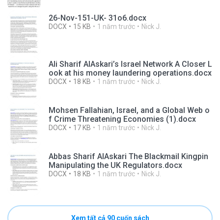
26-Nov-151-UK- 31o6.docx
DOCX
15 KB
1 năm trước
Nick J.
Ali Sharif AlAskari’s Israel Network A Closer L
ook at his money laundering operations.docx
DOCX
18 KB
1 năm trước
Nick J.
Mohsen Fallahian, Israel, and a Global Web o
f Crime Threatening Economies (1).docx
DOCX
17 KB
1 năm trước
Nick J.
Abbas Sharif AlAskari The Blackmail Kingpin
Manipulating the UK Regulators.docx
DOCX
18 KB
1 năm trước
Nick J.
Xem tất cả 90 cuốn sách