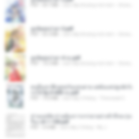
PDF
64.7 MB
cách đây khoảng một năm
ณิชพน แ.
ฮูหยิuสุดป่วuฯ 3.pdf
PDF
65.3 MB
cách đây khoảng một năm
ณิชพน แ.
ฮูหยิuสุดป่วuฯ 4 จบ.pdf
PDF
72.5 MB
cách đây khoảng một năm
ณิชพน แ.
คนอื่นเขาฝึกยุทธกันแทบตาย แต่ฉันแค่ปลูกผักก็เ
ก่งได้ Ep.0-600 จบ.pdf
PDF
19.0 MB
cách đây 3 tháng
Theerasak G.
ท่านแม่ทัพ ท่านต้องการภรรยาอย่างข้าถึงจะรุ่งเ
รือง ch 1-100.pdf
PDF
4.4 MB
cách đây 2 tháng
My J.