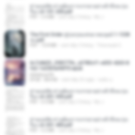
ท่านแม่ทัพ ท่านต้องการภรรยาอย่างข้าถึงจะรุ่งเ
รือง ch 101-200.pdf
PDF
5.4 MB
cách đây 2 tháng
My J.
The First Order สู่รุ่งอรุณแห่งมวลมนุษย์ 1-1328
จบ.pdf
PDF
72.8 MB
cách đây 3 tháng
Theerasak G.
6c7c8d33_3f85779c_e3783cf1-e033-4265-8
fe2-1e23b5a9dff0.epub
littlebbear96
EPUB
804 KB
cách đây 25 ngày
ทอฝัน ม.
ท่านแม่ทัพ ท่านต้องการภรรยาอย่างข้าถึงจะรุ่งเ
รือง ch 201-300.pdf
PDF
6.5 MB
cách đây 2 tháng
My J.
ท่านแม่ทัพ ท่านต้องการภรรยาอย่างข้าถึงจะรุ่งเ
รือง ch 301-400.pdf
PDF
5.2 MB
cách đây 2 tháng
My J.