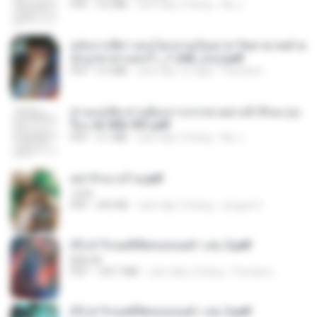
PDF
3.6 MB
cách đây 2 tháng
My J.
หลังจากพี่สาวคนโตกลายเป็นทาส รัชทายาทตำห
นักบูรพาตาแดงก่ำ_1-242_(จบ).pdf
PDF
9.3 MB
cách đây 16 ngày
Pandarin
ท่านแม่ทัพ ท่านต้องการภรรยาอย่างข้าถึงจะรุ่งเ
รือง ch 502-551.pdf
PDF
3.1 MB
cách đây 2 tháng
My J.
หย่ารักนางร้าย.pdf
1234
PDF
692 KB
cách đây 3 tháng
yingyai S.
(Y) ฝ่าวิกฤตพิชิตหอคอยดำ เล่ม 2.pdf
BAILIW
PDF
109.7 MB
cách đây 2 tháng
Pandarin
(Y) ฝ่าวิกฤตพิชิตหอคอยดำ เล่ม 3.pdf