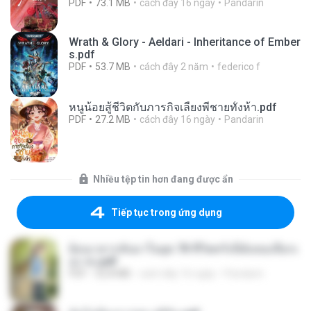
PDF
73.1 MB
cách đây 16 ngày
Pandarin
Wrath & Glory - Aeldari - Inheritance of Ember
s.pdf
PDF
53.7 MB
cách đây 2 năm
federico f
หนูน้อยสู้ชีวิตกับภารกิจเลี้ยงพี่ชายทั้งห้า.pdf
PDF
27.2 MB
cách đây 16 ngày
Pandarin
Nhiều tệp tin hơn đang được ẩn
Tiếp tục trong ứng dụng
ย้อนเวลากลับมาในยุค 70 ชีวิตครั้งนี้ฉันขอเลือกเ
อง จบ.pdf
PDF
32.8 MB
cách đây 16 ngày
Pandarin