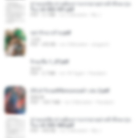
ท่านแม่ทัพ ท่านต้องการภรรยาอย่างข้าถึงจะรุ่งเ
รือง ch 502-551.pdf
PDF
3.1 MB
vor 2 Monaten
My J.
หย่ารักนางร้าย.pdf
1234
PDF
692 KB
vor 3 Monaten
yingyai S.
จิ่วฉงจื่อ 1_ST.pdf
decht
PDF
2.7 MB
vor 18 Tagen
Pandarin
(Y) ฝ่าวิกฤตพิชิตหอคอยดำ เล่ม 2.pdf
BAILIW
PDF
109.7 MB
vor 2 Monaten
Pandarin
ท่านแม่ทัพ ท่านต้องการภรรยาอย่างข้าถึงจะรุ่งเ
รือง ch 553-560.pdf
PDF
493 KB
vor 2 Monaten
My J.