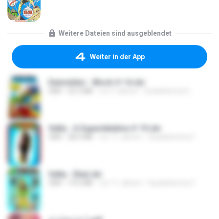
Weitere Dateien sind ausgeblendet
Weiter in der App
Demolidor - Bloch # 14.cbr
CBR
25.2 MB
vor 9 Jahren
Quadrikomics1 ..
Velta - A Superdetetive # 19.cbr
CBR
28.0 MB
vor 11 Jahren
Quadrikomics7 ..
Velta - Ebal.cbr
CBR
19.6 MB
vor 11 Jahren
Quadrikomics7 ..