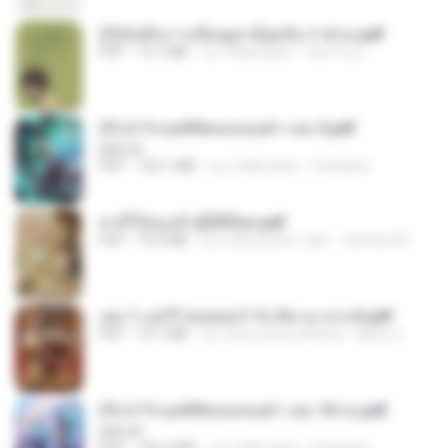
(Y)บันทึกการเลี้ยงดูสามียุคหิน 1-4 จบ.pdf
PDF
19.7 MB
vor 4 Monaten
เลิฟ รักนะ
(Y) ฝ่าวิกฤตพิชิตหอคอยดำ เล่ม 3.pdf
BAILIW
PDF
103.1 MB
vor 2 Monaten
Pandarin
สามีใบ้ของข้าผู้นี้ดีที่สุด.pdf
PDF
79.0 MB
vor etwa einem Jahr
whanta W.
เล่ม 1 แฮร์รี่ พอตเตอร์ กับ ศิลาอาถรรพ์.pdf
PDF
10.1 MB
vor etwa einem Monat
alexz Z.
(Y) ฝ่าวิกฤตพิชิตหอคอยดำ เล่ม 10 จบ.pdf
BAILIW
PDF
106.4 MB
vor 2 Monaten
Pandarin