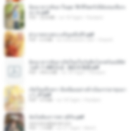
ย้อนเวลากลับมาในยุค 70 ชีวิตครั้งนี้ฉันขอเลือกเ
อง จบ.pdf
PDF
32.8 MB
vor 18 Tagen
Pandarin
ฝ่าบาททรงพระเจริญหมื่นปี1.pdf
PDF
6.4 MB
vor etwa einem Jahr
Orasa K.
ย้อนเวลากลับมาเกิดใหม่ในวันสิ้นโลกพร้อมมิติส่
วนตัว 1-443 [จบ] - 揍趴长颈鹿.pdf
PDF
499.6 MB
vor 18 Tagen
Pandarin
เกิดใหม่อีกครา อี๋เหนียงอย่างข้าเป็นภรรยาขุนนา
ง 1_ST.pdf
PDF
4.9 MB
vor 18 Tagen
Pandarin
ฉันไม่ต้องการพร สุจิรัน.pdf
tanmobza@gmail.com
PDF
1.4 MB
vor 27 Tagen
Mob K.