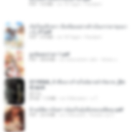
PDF
9.0 MB
vor 18 Tagen
Pandarin
เกิดใหม่อีกครา อี๋เหนียงอย่างข้าเป็นภรรยาขุนนา
ง 2_ST.pdf
PDF
4.9 MB
vor 18 Tagen
Pandarin
ฮูหยิuสุดป่วuฯ 1.pdf
PDF
68.8 MB
vor etwa einem Jahr
ณิชพน แ.
3f1f85b8_ข้าคือนางร้ายในนิยายจำกัดเรท_[En
d].epub
君子生
EPUB
1.3 MB
vor 3 Monaten
เจ โ.
ข้ามมิติมาเป็นสาวน้อยในอุ้งมือของอดีตลุง.pdf
PDF
25.4 MB
vor 3 Monaten
Reader Lily O.