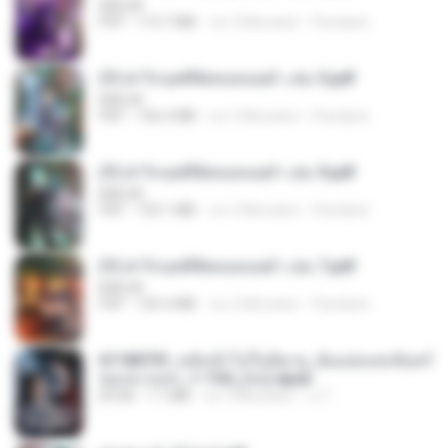
BAILIW
PDF
113.7 MB
vor 2 Monaten
Pandarin
(Y) ฝ่าวิกฤตพิชิตหอคอยดำ เล่ม 5.pdf
BAILIW
PDF
106.4 MB
vor 2 Monaten
Pandarin
(Y) ฝ่าวิกฤตพิชิตหอคอยดำ เล่ม 9.pdf
BAILIW
PDF
103.1 MB
vor 2 Monaten
Pandarin
(Y) ฝ่าวิกฤตพิชิตหอคอยดำ เล่ม 7.pdf
BAILIW
PDF
105.4 MB
vor 2 Monaten
Pandarin
6118073f_หลังเข้าไปในนิยาย_ฉันแย่งแสงจันทร์
ของนางเอก_1-154_(จบ).epub
EPUB
1.1 MB
vor 3 Monaten
เจ โ.