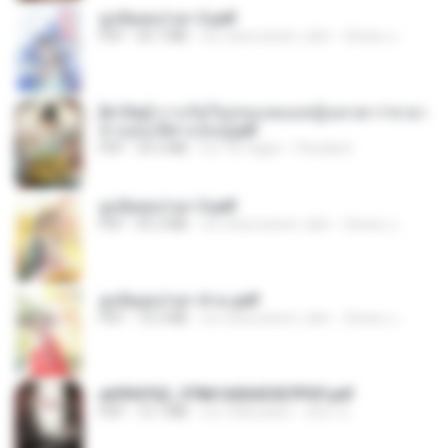
ฮูหยิuสุดป่วuฯ 2.pdf
PDF
64.7 MB
vor etwa einem Jahr
ณิชพน แ.
[A Chu] การเกิดใหม่ของหมอหญิงเทวดา l ชายา
ท่านอ๋องปีศาจ [จบ].pdf
PDF
35.5 MB
vor 18 Tagen
Pandarin
ฮูหยิuสุดป่วuฯ 3.pdf
PDF
65.3 MB
vor etwa einem Jahr
ณิชพน แ.
ฮูหยิuสุดป่วuฯ 4 จบ.pdf
PDF
72.5 MB
vor etwa einem Jahr
ณิชพน แ.
a6994762_9786160043507PDF.pdf
PDF
15.7 MB
vor 3 Monaten
อริยา ด.