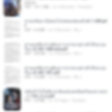
BAILIW
PDF
101.1 MB
vor 2 Monaten
Pandarin
หวนกลับมาเป็นคนโปรดของฮ่องเต้ ch 1-200.pd
f
PDF
6.4 MB
vor 2 Monaten
My J.
ท่านแม่ทัพ ท่านต้องการภรรยาอย่างข้าถึงจะรุ่งเ
รือง ch 561-568 end.pdf
PDF
502 KB
vor 2 Monaten
My J.
ท่านแม่ทัพ ท่านต้องการภรรยาอย่างข้าถึงจะรุ่งเ
รือง ch 401-501.pdf
PDF
3.6 MB
vor 2 Monaten
My J.
หลังเข้าไปในนิยาย ฉันแย่งแสงจันทร์ของนางเอก
_1-154_(จบ).pdf
PDF
5.6 MB
vor 18 Tagen
Pandarin