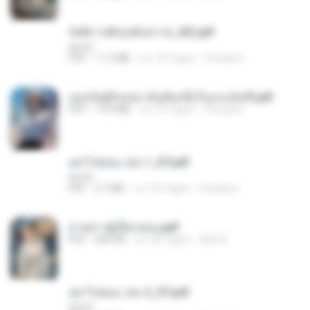
รัตติกาลพิรุณสิบสารท_RZ.pdf
decht
PDF
11.5 MB
vor 18 Tagen
Pandarin
เธอเป็นผู้รับเหมาอันดับหนึ่งในแกแล็คซี่.pdf
PDF
19.9 MB
vor 18 Tagen
Pandarin
อย่าไปยอม เล่ม 1_ST.pdf
decht
PDF
2.7 MB
vor 18 Tagen
Pandarin
ม่ายสาวผู้เปียกปอน.pdf
PDF
684 KB
vor 28 Tagen
Mob K.
อย่าไปยอม เล่ม 2_ST.pdf
decht