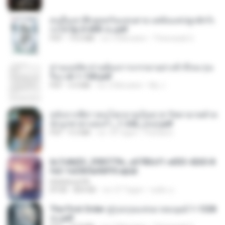
คนอื่นเขาฝึกยุทธกันแทบตาย แต่ฉันแค่ปลูกผักก็เ
ก่งได้ Ep.0-600 จบ.pdf
PDF
19.0 MB
vor 3 Monaten
Theerasak G.
ท่านแม่ทัพ ท่านต้องการภรรยาอย่างข้าถึงจะรุ่งเ
รือง ch 1-100.pdf
PDF
4.4 MB
vor 2 Monaten
My J.
หลังจากพี่สาวคนโตกลายเป็นทาส รัชทายาทตำห
นักบูรพาตาแดงก่ำ_1-242_(จบ).pdf
PDF
9.3 MB
vor 18 Tagen
Pandarin
6c7c8d33_3f85779c_e3783cf1-e033-4265-8
fe2-1e23b5a9dff0.epub
littlebbear96
EPUB
804 KB
vor 27 Tagen
ทอฝัน ม.
The First Order สู่รุ่งอรุณแห่งมวลมนุษย์ 1-1328
จบ.pdf