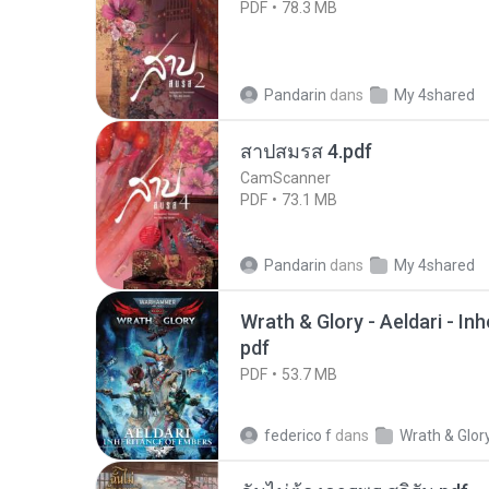
PDF
78.3 MB
Pandarin
dans
My 4shared
สาปสมรส 4.pdf
CamScanner
PDF
73.1 MB
Pandarin
dans
My 4shared
Wrath & Glory - Aeldari - In
pdf
PDF
53.7 MB
federico f
dans
Wrath & Glor