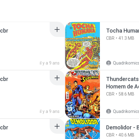
.cbr
Tocha Humana
CBR
41.3 MB
il y a 9 ans
Quadrikomics
.cbr
Thundercats 
Homem de Aç
CBR
58.6 MB
il y a 9 ans
Quadrikomics
.cbr
Demolidor - 
CBR
40.6 MB