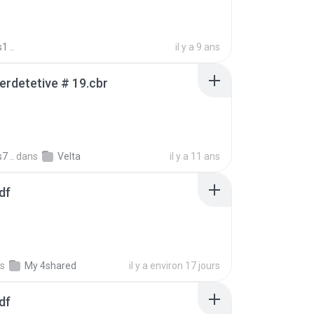
1 ..
il y a 9 ans
erdetetive # 19.cbr
7 ..
dans
Velta
il y a 11 ans
df
s
My 4shared
il y a environ 17 jours
df