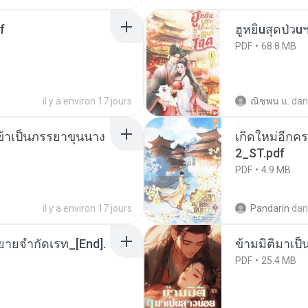
f
ฮูหยิuสุดป่วu
PDF
68.8 MB
il y a environ 17 jours
ณิชพน แ.
dan
งข้าเป็นภรรยาขุนนาง
เกิดใหม่อีกคร
2_ST.pdf
PDF
4.9 MB
il y a environ 17 jours
Pandarin
dan
ยายจำกัดเรท_[End].
ข้ามมิติมาเป็
PDF
25.4 MB