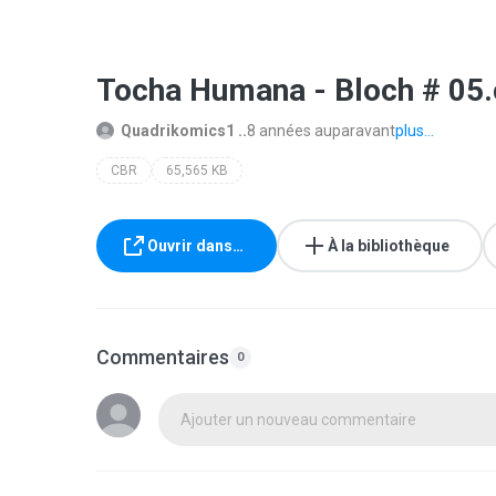
Tocha Humana - Bloch # 05.
Quadrikomics1 ..
8 années auparavant
plus...
CBR
65,565 KB
Ouvrir dans…
À la bibliothèque
Commentaires
0
Ajouter un nouveau commentaire