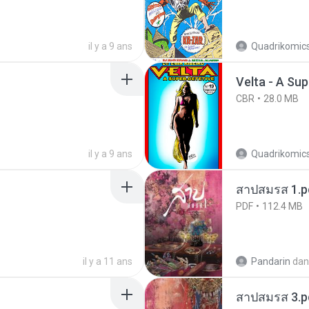
il y a 9 ans
Quadrikomics
Velta - A Sup
CBR
28.0 MB
il y a 9 ans
Quadrikomics
สาปสมรส 1.p
PDF
112.4 MB
il y a 11 ans
Pandarin
dan
สาปสมรส 3.p