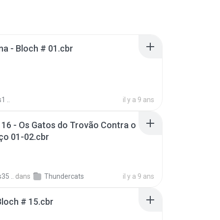
 - Bloch # 01.cbr
1 ..
il y a 9 ans
16 - Os Gatos do Trovão Contra o
o 01-02.cbr
35 ..
dans
Thundercats
il y a 9 ans
Bloch # 15.cbr