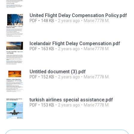
United Flight Delay Compensation Policy.pdf
PDF
148 KB
2 years ago
Marie7778 M.
Icelandair Flight Delay Compensation.pdf
PDF
163 KB
2 years ago
Marie7778 M.
Untitled document (3).pdf
PDF
152 KB
2 years ago
Marie7778 M.
turkish airlines special assistance.pdf
PDF
153 KB
2 years ago
Marie7778 M.