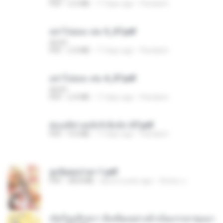
PDF
2.5 MB
17 days ago
Pandarin
อย่าไปยอม เล่ม 5_ST.pdf
decht
PDF
2.4 MB
17 days ago
Pandarin
อย่าไปยอม เล่ม 4_ST.pdf
decht
PDF
2.4 MB
17 days ago
Pandarin
ฮ่องเต้ช่างคลั่งรักยิ่งนัก-ST.pdf
PDF
9.0 MB
17 days ago
Pandarin
ฮูหยิuสุดป่วuฯ 1.pdf
PDF
68.8 MB
about a year ago
ณิชพน แ.
เกิดใหม่อีกครา อี๋เหนียงอย่างข้าเป็นภรรยาขุนนา