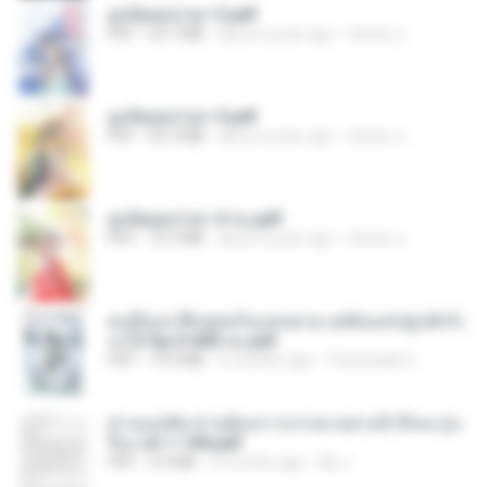
ฮูหยิuสุดป่วuฯ 2.pdf
PDF
64.7 MB
about a year ago
ณิชพน แ.
ฮูหยิuสุดป่วuฯ 3.pdf
PDF
65.3 MB
about a year ago
ณิชพน แ.
ฮูหยิuสุดป่วuฯ 4 จบ.pdf
PDF
72.5 MB
about a year ago
ณิชพน แ.
คนอื่นเขาฝึกยุทธกันแทบตาย แต่ฉันแค่ปลูกผักก็เ
ก่งได้ Ep.0-600 จบ.pdf
PDF
19.0 MB
3 months ago
Theerasak G.
ท่านแม่ทัพ ท่านต้องการภรรยาอย่างข้าถึงจะรุ่งเ
รือง ch 1-100.pdf
PDF
4.4 MB
2 months ago
My J.