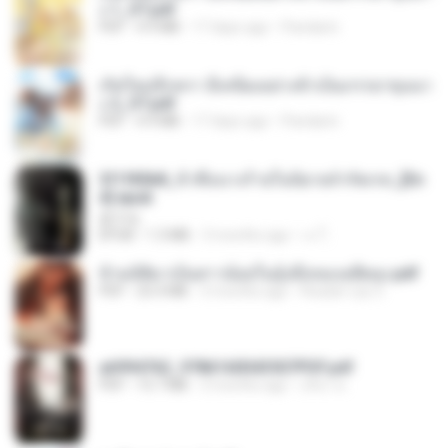
ง 1_ST.pdf
PDF
4.9 MB
17 days ago
Pandarin
เกิดใหม่อีกครา อี๋เหนียงอย่างข้าเป็นภรรยาขุนนา
ง 2_ST.pdf
PDF
4.9 MB
17 days ago
Pandarin
3f1f85b8_ข้าคือนางร้ายในนิยายจำกัดเรท_[En
d].epub
君子生
EPUB
1.3 MB
3 months ago
เจ โ.
ข้ามมิติมาเป็นสาวน้อยในอุ้งมือของอดีตลุง.pdf
PDF
25.4 MB
3 months ago
Reader Lily O.
a6994762_9786160043507PDF.pdf
PDF
15.7 MB
3 months ago
อริยา ด.