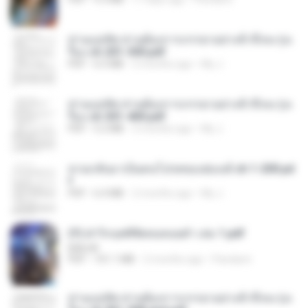
ท่านแม่ทัพ ท่านต้องการภรรยาอย่างข้าถึงจะรุ่งเ
รือง ch 201-300.pdf
PDF
6.5 MB
2 months ago
My J.
ท่านแม่ทัพ ท่านต้องการภรรยาอย่างข้าถึงจะรุ่งเ
รือง ch 301-400.pdf
PDF
5.2 MB
2 months ago
My J.
หวนกลับมาเป็นคนโปรดของฮ่องเต้ ch 1-200.pd
f
PDF
6.4 MB
2 months ago
My J.
(Y) ฝ่าวิกฤตพิชิตหอคอยดำ เล่ม 1.pdf
BAILIW
PDF
101.1 MB
2 months ago
Pandarin
ท่านแม่ทัพ ท่านต้องการภรรยาอย่างข้าถึงจะรุ่งเ