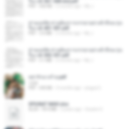
รือง ch 561-568 end.pdf
PDF
502 KB
2 months ago
My J.
ท่านแม่ทัพ ท่านต้องการภรรยาอย่างข้าถึงจะรุ่งเ
รือง ch 401-501.pdf
PDF
3.6 MB
2 months ago
My J.
ท่านแม่ทัพ ท่านต้องการภรรยาอย่างข้าถึงจะรุ่งเ
รือง ch 502-551.pdf
PDF
3.1 MB
2 months ago
My J.
หย่ารักนางร้าย.pdf
1234
PDF
692 KB
3 months ago
yingyai S.
SPIUNAT MAVI.xlsx
XLSX
99.4 MB
2 years ago
Susann S.