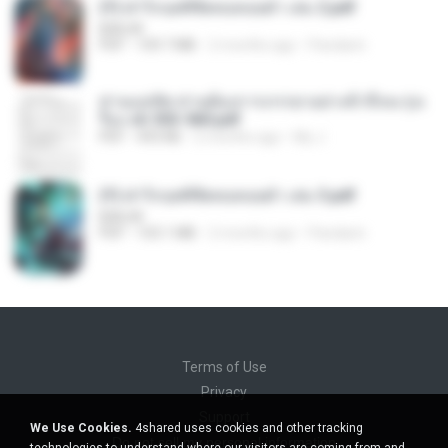
(Y) ฝ่าวิกฤตพิชิตหอคอยดำ เล่ม 2.pdf
BAILIW
PDF
109.7 MB
2 months ago
Pandarin
ท่านแม่ทัพ ท่านต้องการภรรยาอย่างข้าถึงจะรุ่งเ
รือง ch 553-560.pdf
PDF
493 KB
2 months ago
My J.
(Y) ฝ่าวิกฤตพิชิตหอคอยดำ เล่ม 3.pdf
BAILIW
PDF
103.1 MB
2 months ago
Pandarin
Terms of Use
Privacy
Support
We Use Cookies.
4shared uses cookies and other tracking
Do not sell my personal information