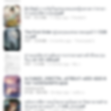
[A Chu] การเกิดใหม่ของหมอหญิงเทวดา l ชายา
ท่านอ๋องปีศาจ [จบ].pdf
PDF
35.5 MB
17 days ago
Pandarin
The First Order สู่รุ่งอรุณแห่งมวลมนุษย์ 1-1328
จบ.pdf
PDF
72.8 MB
3 months ago
Theerasak G.
ท่านแม่ทัพ ท่านต้องการภรรยาอย่างข้าถึงจะรุ่งเ
รือง ch 101-200.pdf
PDF
5.4 MB
2 months ago
My J.
6c7c8d33_3f85779c_e3783cf1-e033-4265-8
fe2-1e23b5a9dff0.epub
littlebbear96
EPUB
804 KB
26 days ago
ทอฝัน ม.
หลังจากพี่สาวคนโตกลายเป็นทาส รัชทายาทตำห
นักบูรพาตาแดงก่ำ_1-242_(จบ).pdf
PDF
9.3 MB
17 days ago
Pandarin