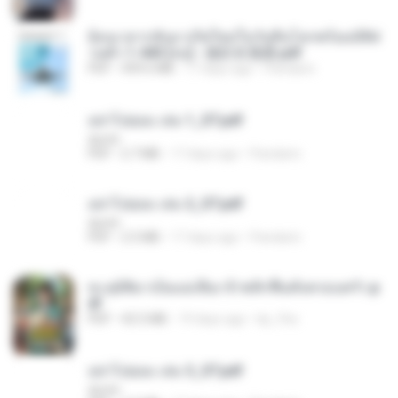
ย้อนเวลากลับมาเกิดใหม่ในวันสิ้นโลกพร้อมมิติส่
วนตัว 1-443 [จบ] - 揍趴长颈鹿.pdf
PDF
499.6 MB
17 days ago
Pandarin
อย่าไปยอม เล่ม 1_ST.pdf
decht
PDF
2.7 MB
17 days ago
Pandarin
อย่าไปยอม เล่ม 2_ST.pdf
decht
PDF
2.5 MB
17 days ago
Pandarin
ทะลุมิติมาเป็นแม่เลี้ยง ข้าพลิกฟื้นทั้งครอบครัว.p
df
PDF
42.5 MB
19 days ago
kp_fha
อย่าไปยอม เล่ม 3_ST.pdf
decht