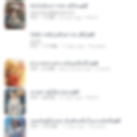
ฉันไม่ต้องการพร สุจิรัน.pdf
tanmobza@gmail.com
PDF
1.4 MB
26 days ago
Mob K.
รัตติกาลพิรุณสิบสารท_RZ.pdf
decht
PDF
11.5 MB
17 days ago
Pandarin
ฝ่าบาททรงพระเจริญหมื่นปี1.pdf
PDF
6.4 MB
about a year ago
Orasa K.
ม่ายสาวผู้เปียกปอน.pdf
PDF
684 KB
27 days ago
Mob K.
เธอเป็นผู้รับเหมาอันดับหนึ่งในแกแล็คซี่.pdf
PDF
19.9 MB
17 days ago
Pandarin