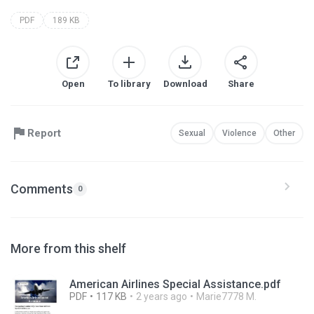
PDF
189 KB
Open
To library
Download
Share
Report
Sexual
Violence
Other
Comments
0
More from this shelf
American Airlines Special Assistance.pdf
PDF
117 KB
2 years ago
Marie7778 M.