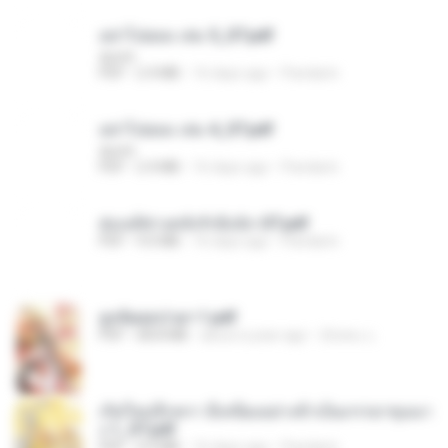
อย่าไปยอม เล่ม 5_ST.pdf
decht
PDF
2.4 MB
16 days ago
Pandarin
อย่าไปยอม เล่ม 4_ST.pdf
decht
PDF
2.4 MB
16 days ago
Pandarin
ฮ่องเต้ช่างคลั่งรักยิ่งนัก-ST.pdf
PDF
9.0 MB
16 days ago
Pandarin
ฮูหยิuสุดป่วuฯ 1.pdf
PDF
68.8 MB
about a year ago
ณิชพน แ.
เกิดใหม่อีกครา อี๋เหนียงอย่างข้าเป็นภรรยาขุนนา
ง 1_ST.pdf
PDF
4.9 MB
16 days ago
Pandarin