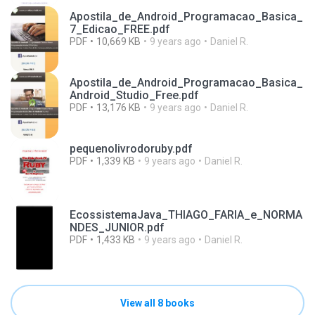
Apostila_de_Android_Programacao_Basica_
7_Edicao_FREE.pdf
PDF
10,669 KB
9 years ago
Daniel R.
Apostila_de_Android_Programacao_Basica_
Android_Studio_Free.pdf
PDF
13,176 KB
9 years ago
Daniel R.
pequenolivrodoruby.pdf
PDF
1,339 KB
9 years ago
Daniel R.
EcossistemaJava_THIAGO_FARIA_e_NORMA
NDES_JUNIOR.pdf
PDF
1,433 KB
9 years ago
Daniel R.
View all 8 books