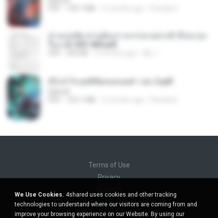
BAILIW
PDF
109.7 MB
2 months ago
Pandarin
ท่านแม่ทัพ ท่านต้องการภรรยาอย่างข้าถึงจะรุ่งเ
รือง ch 553-560.pdf
PDF
493 KB
2 months ago
My J.
(Y) ฝ่าวิกฤตพิชิตหอคอยดำ เล่ม 3.pdf
BAILIW
PDF
103.1 MB
2 months ago
Pandarin
Terms of Use
Privacy
Support
We Use Cookies.
4shared uses cookies and other tracking
Do not sell my personal information
technologies to understand where our visitors are coming from and
Do not share my personal information
improve your browsing experience on our Website. By using our