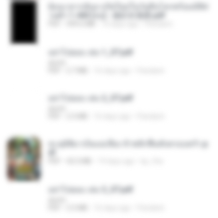
ย้อนเวลากลับมาเกิดใหม่ในวันสิ้นโลกพร้อมมิติส่
วนตัว 1-443 [จบ] - 揍趴长颈鹿.pdf
PDF
499.6 MB
16 days ago
Pandarin
อย่าไปยอม เล่ม 1_ST.pdf
decht
PDF
2.7 MB
16 days ago
Pandarin
อย่าไปยอม เล่ม 2_ST.pdf
decht
PDF
2.5 MB
16 days ago
Pandarin
ทะลุมิติมาเป็นแม่เลี้ยง ข้าพลิกฟื้นทั้งครอบครัว.p
df
PDF
42.5 MB
19 days ago
kp_fha
อย่าไปยอม เล่ม 3_ST.pdf
decht
PDF
2.5 MB
16 days ago
Pandarin