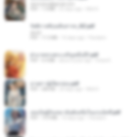
tanmobza@gmail.com
PDF
1.4 MB
25 days ago
Mob K.
รัตติกาลพิรุณสิบสารท_RZ.pdf
decht
PDF
11.5 MB
16 days ago
Pandarin
ฝ่าบาททรงพระเจริญหมื่นปี1.pdf
PDF
6.4 MB
about a year ago
Orasa K.
ม่ายสาวผู้เปียกปอน.pdf
PDF
684 KB
26 days ago
Mob K.
เธอเป็นผู้รับเหมาอันดับหนึ่งในแกแล็คซี่.pdf
PDF
19.9 MB
16 days ago
Pandarin