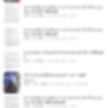
ท่านแม่ทัพ ท่านต้องการภรรยาอย่างข้าถึงจะรุ่งเ
รือง ch 201-300.pdf
PDF
6.5 MB
2 months ago
My J.
ท่านแม่ทัพ ท่านต้องการภรรยาอย่างข้าถึงจะรุ่งเ
รือง ch 301-400.pdf
PDF
5.2 MB
2 months ago
My J.
หวนกลับมาเป็นคนโปรดของฮ่องเต้ ch 1-200.pd
f
PDF
6.4 MB
2 months ago
My J.
(Y) ฝ่าวิกฤตพิชิตหอคอยดำ เล่ม 1.pdf
BAILIW
PDF
101.1 MB
2 months ago
Pandarin
ท่านแม่ทัพ ท่านต้องการภรรยาอย่างข้าถึงจะรุ่งเ
รือง ch 561-568 end.pdf
PDF
502 KB
2 months ago
My J.