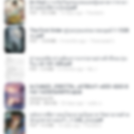
[A Chu] การเกิดใหม่ของหมอหญิงเทวดา l ชายา
ท่านอ๋องปีศาจ [จบ].pdf
PDF
35.5 MB
16 days ago
Pandarin
The First Order สู่รุ่งอรุณแห่งมวลมนุษย์ 1-1328
จบ.pdf
PDF
72.8 MB
3 months ago
Theerasak G.
ท่านแม่ทัพ ท่านต้องการภรรยาอย่างข้าถึงจะรุ่งเ
รือง ch 101-200.pdf
PDF
5.4 MB
2 months ago
My J.
6c7c8d33_3f85779c_e3783cf1-e033-4265-8
fe2-1e23b5a9dff0.epub
littlebbear96
EPUB
804 KB
25 days ago
ทอฝัน ม.
หลังจากพี่สาวคนโตกลายเป็นทาส รัชทายาทตำห
นักบูรพาตาแดงก่ำ_1-242_(จบ).pdf
PDF
9.3 MB
16 days ago
Pandarin