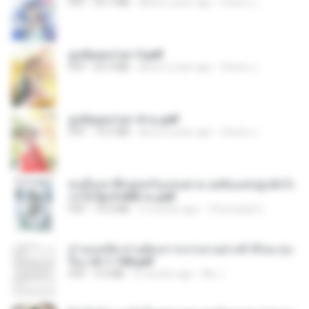
PDF
64.7 MB
about a year ago
ณิชพน แ.
ฮูหยิuสุดป่วuฯ 3.pdf
PDF
65.3 MB
about a year ago
ณิชพน แ.
ฮูหยิuสุดป่วuฯ 4 จบ.pdf
PDF
72.5 MB
about a year ago
ณิชพน แ.
คนอื่นเขาฝึกยุทธกันแทบตาย แต่ฉันแค่ปลูกผักก็เ
ก่งได้ Ep.0-600 จบ.pdf
PDF
19.0 MB
3 months ago
Theerasak G.
ท่านแม่ทัพ ท่านต้องการภรรยาอย่างข้าถึงจะรุ่งเ
รือง ch 1-100.pdf
PDF
4.4 MB
2 months ago
My J.