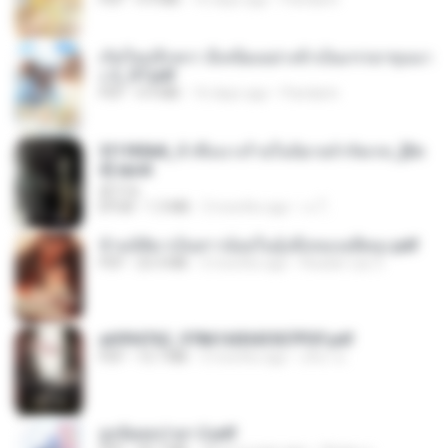
เกิดใหม่อีกครา อี๋เหนียงอย่างข้าเป็นภรรยาขุนนา
ง 2_ST.pdf
PDF
4.9 MB
16 days ago
Pandarin
3f1f85b8_ข้าคือนางร้ายในนิยายจำกัดเรท_[En
d].epub
君子生
EPUB
1.3 MB
3 months ago
เจ โ.
ข้ามมิติมาเป็นสาวน้อยในอุ้งมือของอดีตลุง.pdf
PDF
25.4 MB
3 months ago
Reader Lily O.
a6994762_9786160043507PDF.pdf
PDF
15.7 MB
3 months ago
อริยา ด.
ฮูหยิuสุดป่วuฯ 2.pdf