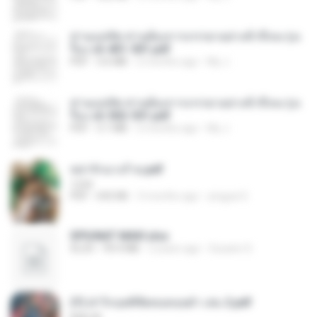
ท่านแม่ทัพ ท่านต้องการภรรยาอย่างข้าถึงจะรุ่งเ
รือง ch 401-501.pdf
PDF
3.6 MB
2 months ago
My J.
ท่านแม่ทัพ ท่านต้องการภรรยาอย่างข้าถึงจะรุ่งเ
รือง ch 502-551.pdf
PDF
3.1 MB
2 months ago
My J.
หย่ารักนางร้าย.pdf
1234
PDF
692 KB
3 months ago
yingyai S.
SPIUNAT MAVI.xlsx
XLSX
99.4 MB
2 years ago
Susann S.
(Y) ฝ่าวิกฤตพิชิตหอคอยดำ เล่ม 2.pdf