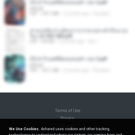
(Y) ฝ่าวิกฤตพิชิตหอคอยดำ เล่ม 2.pdf
BAILIW
PDF
109.7 MB
2 months ago
Pandarin
ท่านแม่ทัพ ท่านต้องการภรรยาอย่างข้าถึงจะรุ่งเ
รือง ch 553-560.pdf
PDF
493 KB
2 months ago
My J.
(Y) ฝ่าวิกฤตพิชิตหอคอยดำ เล่ม 3.pdf
BAILIW
PDF
103.1 MB
2 months ago
Pandarin
Terms of Use
Privacy
Support
We Use Cookies.
4shared uses cookies and other tracking
Do not sell my personal information