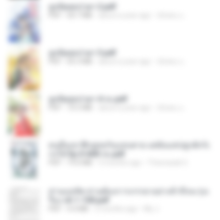
ฮูหยิuสุดป่วuฯ 2.pdf
PDF
64.7 MB
about a year ago
ณิชพน แ.
ฮูหยิuสุดป่วuฯ 3.pdf
PDF
65.3 MB
about a year ago
ณิชพน แ.
ฮูหยิuสุดป่วuฯ 4 จบ.pdf
PDF
72.5 MB
about a year ago
ณิชพน แ.
คนอื่นเขาฝึกยุทธกันแทบตาย แต่ฉันแค่ปลูกผักก็เ
ก่งได้ Ep.0-600 จบ.pdf
PDF
19.0 MB
3 months ago
Theerasak G.
ท่านแม่ทัพ ท่านต้องการภรรยาอย่างข้าถึงจะรุ่งเ
รือง ch 1-100.pdf
PDF
4.4 MB
2 months ago
My J.