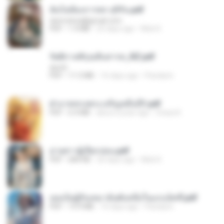
ฉันไม่ต้องการพร สุจิรัน.pdf
tanmobza@gmail.com
PDF
1.4 MB
25 days ago
Mob K.
รัตติกาลพิรุณสิบสารท_RZ.pdf
decht
PDF
11.5 MB
16 days ago
Pandarin
ฝ่าบาททรงพระเจริญหมื่นปี1.pdf
PDF
6.4 MB
about a year ago
Orasa K.
ม่ายสาวผู้เปียกปอน.pdf
PDF
684 KB
26 days ago
Mob K.
เธอเป็นผู้รับเหมาอันดับหนึ่งในแกแล็คซี่.pdf
PDF
19.9 MB
16 days ago
Pandarin