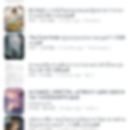
[A Chu] การเกิดใหม่ของหมอหญิงเทวดา l ชายา
ท่านอ๋องปีศาจ [จบ].pdf
PDF
35.5 MB
16 days ago
Pandarin
The First Order สู่รุ่งอรุณแห่งมวลมนุษย์ 1-1328
จบ.pdf
PDF
72.8 MB
3 months ago
Theerasak G.
ท่านแม่ทัพ ท่านต้องการภรรยาอย่างข้าถึงจะรุ่งเ
รือง ch 101-200.pdf
PDF
5.4 MB
2 months ago
My J.
6c7c8d33_3f85779c_e3783cf1-e033-4265-8
fe2-1e23b5a9dff0.epub
littlebbear96
EPUB
804 KB
25 days ago
ทอฝัน ม.
หลังจากพี่สาวคนโตกลายเป็นทาส รัชทายาทตำห
นักบูรพาตาแดงก่ำ_1-242_(จบ).pdf
PDF
9.3 MB
16 days ago
Pandarin