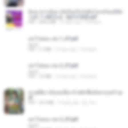
ย้อนเวลากลับมาเกิดใหม่ในวันสิ้นโลกพร้อมมิติส่
วนตัว 1-443 [จบ] - 揍趴长颈鹿.pdf
PDF
499.6 MB
16 days ago
Pandarin
อย่าไปยอม เล่ม 1_ST.pdf
decht
PDF
2.7 MB
16 days ago
Pandarin
อย่าไปยอม เล่ม 2_ST.pdf
decht
PDF
2.5 MB
16 days ago
Pandarin
ทะลุมิติมาเป็นแม่เลี้ยง ข้าพลิกฟื้นทั้งครอบครัว.p
df
PDF
42.5 MB
19 days ago
kp_fha
อย่าไปยอม เล่ม 3_ST.pdf
decht