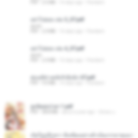
PDF
2.5 MB
16 days ago
Pandarin
อย่าไปยอม เล่ม 5_ST.pdf
decht
PDF
2.4 MB
16 days ago
Pandarin
อย่าไปยอม เล่ม 4_ST.pdf
decht
PDF
2.4 MB
16 days ago
Pandarin
ฮ่องเต้ช่างคลั่งรักยิ่งนัก-ST.pdf
PDF
9.0 MB
16 days ago
Pandarin
ฮูหยิuสุดป่วuฯ 1.pdf
PDF
68.8 MB
about a year ago
ณิชพน แ.
เกิดใหม่อีกครา อี๋เหนียงอย่างข้าเป็นภรรยาขุนนา