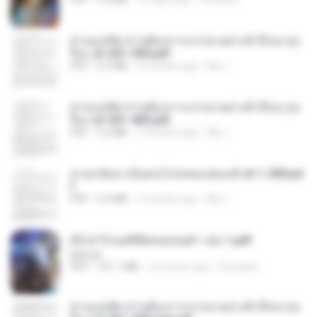
ท่านแม่ทัพ ท่านต้องการภรรยาอย่างข้าถึงจะรุ่งเ
รือง ch 201-300.pdf
PDF
6.5 MB
2 months ago
My J.
ท่านแม่ทัพ ท่านต้องการภรรยาอย่างข้าถึงจะรุ่งเ
รือง ch 301-400.pdf
PDF
5.2 MB
2 months ago
My J.
หวนกลับมาเป็นคนโปรดของฮ่องเต้ ch 1-200.pd
f
PDF
6.4 MB
2 months ago
My J.
(Y) ฝ่าวิกฤตพิชิตหอคอยดำ เล่ม 1.pdf
BAILIW
PDF
101.1 MB
2 months ago
Pandarin
ท่านแม่ทัพ ท่านต้องการภรรยาอย่างข้าถึงจะรุ่งเ