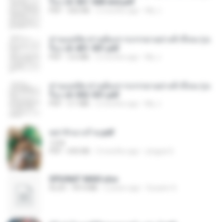
รือง ch 561-568 end.pdf
PDF
502 KB
2 months ago
My J.
ท่านแม่ทัพ ท่านต้องการภรรยาอย่างข้าถึงจะรุ่งเ
รือง ch 401-501.pdf
PDF
3.6 MB
2 months ago
My J.
ท่านแม่ทัพ ท่านต้องการภรรยาอย่างข้าถึงจะรุ่งเ
รือง ch 502-551.pdf
PDF
3.1 MB
2 months ago
My J.
หย่ารักนางร้าย.pdf
1234
PDF
692 KB
3 months ago
yingyai S.
SPIUNAT MAVI.xlsx
XLSX
99.4 MB
2 years ago
Susann S.