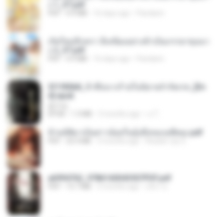
ง 1_ST.pdf
PDF
4.9 MB
16 days ago
Pandarin
เกิดใหม่อีกครา อี๋เหนียงอย่างข้าเป็นภรรยาขุนนา
ง 2_ST.pdf
PDF
4.9 MB
16 days ago
Pandarin
3f1f85b8_ข้าคือนางร้ายในนิยายจำกัดเรท_[En
d].epub
君子生
EPUB
1.3 MB
3 months ago
เจ โ.
ข้ามมิติมาเป็นสาวน้อยในอุ้งมือของอดีตลุง.pdf
PDF
25.4 MB
3 months ago
Reader Lily O.
a6994762_9786160043507PDF.pdf
PDF
15.7 MB
3 months ago
อริยา ด.