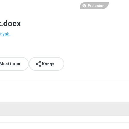
Pratonton
t.docx
nyak...
Muat turun
Kongsi