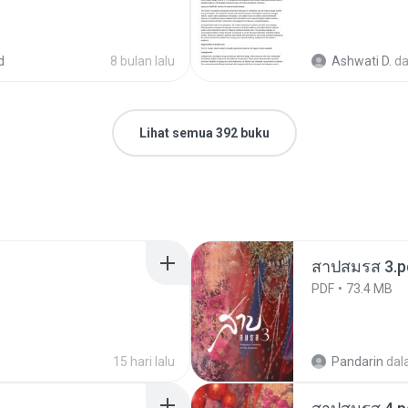
d
8 bulan lalu
Ashwati D.
d
Lihat semua 392 buku
สาปสมรส 3.p
PDF
73.4 MB
15 hari lalu
Pandarin
dal