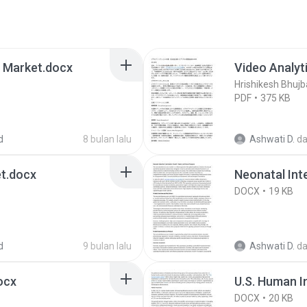
 Market.docx
Video Analyt
Hrishikesh Bhujb
PDF
375 KB
d
8 bulan lalu
Ashwati D.
d
et.docx
Neonatal Int
DOCX
19 KB
d
9 bulan lalu
Ashwati D.
d
ocx
U.S. Human I
DOCX
20 KB