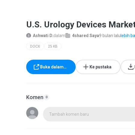
U.S. Urology Devices Marke
Ashwati D.
dalam
4shared Saya
9 bulan lalu
lebih ba
DOCX
25 KB
Buka dalam…
Ke pustaka
Komen
0
Tambah komen baru