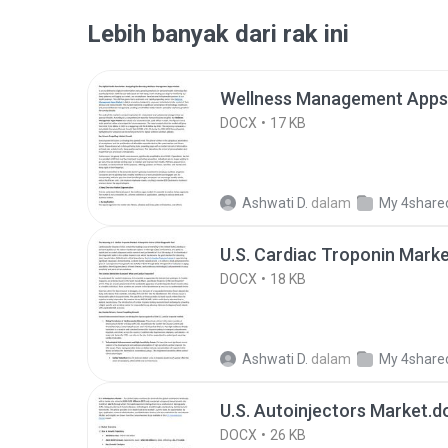
Lebih banyak dari rak ini
Wellness Management Apps
DOCX
17 KB
Ashwati D.
dalam
My 4share
U.S. Cardiac Troponin Mark
DOCX
18 KB
Ashwati D.
dalam
My 4share
U.S. Autoinjectors Market.d
DOCX
26 KB