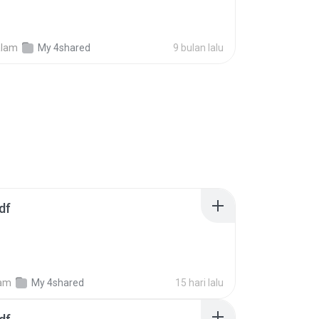
alam
My 4shared
9 bulan lalu
df
am
My 4shared
15 hari lalu