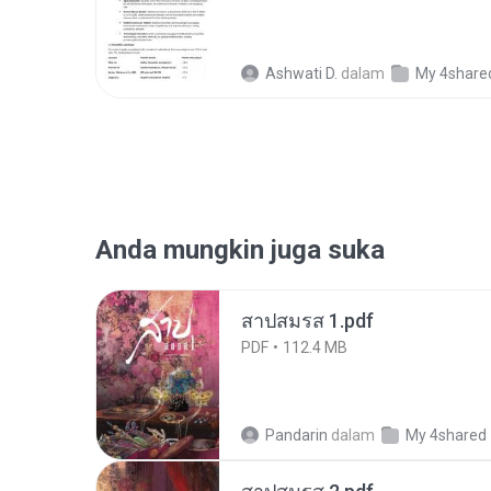
Ashwati D.
dalam
My 4share
Anda mungkin juga suka
สาปสมรส 1.pdf
PDF
112.4 MB
Pandarin
dalam
My 4shared