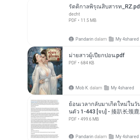
รัตติกาลพิรุณสิบสารท_RZ.pd
decht
PDF
11.5 MB
Pandarin
dalam
My 4shared
ม่ายสาวผู้เปียกปอน.pdf
PDF
684 KB
Mob K.
dalam
My 4shared
ย้อนเวลากลับมาเกิดใหม่ในวัน
นตัว 1-443 [จบ] - 揍趴长颈鹿
PDF
499.6 MB
Pandarin
dalam
My 4shared