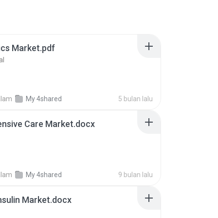
ics Market.pdf
al
alam
My 4shared
5 bulan lalu
ensive Care Market.docx
alam
My 4shared
9 bulan lalu
nsulin Market.docx