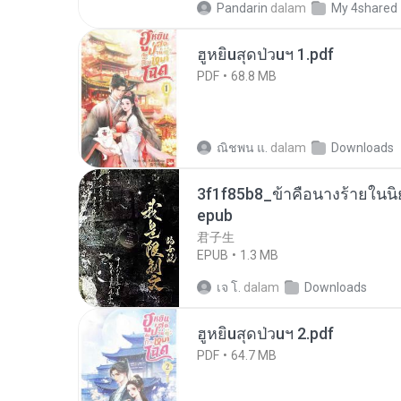
Pandarin
dalam
My 4shared
ฮูหยิuสุดป่วuฯ 1.pdf
PDF
68.8 MB
ณิชพน แ.
dalam
Downloads
3f1f85b8_ข้าคือนางร้ายในนิ
epub
君子生
EPUB
1.3 MB
เจ โ.
dalam
Downloads
ฮูหยิuสุดป่วuฯ 2.pdf
PDF
64.7 MB