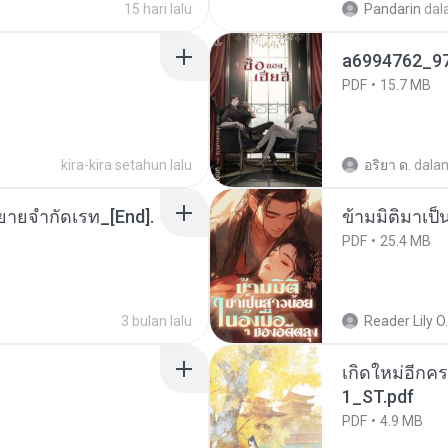
15 hari lalu
Pandarin
dal
a6994762_9
PDF
15.7 MB
kira-kira setahun lalu
อริยา ด.
dala
ยายจำกัดเรท_[End].
ข้ามมิติมาเป็
PDF
25.4 MB
3 bulan lalu
Reader Lily O.
เกิดใหม่อีกคร
1_ST.pdf
PDF
4.9 MB