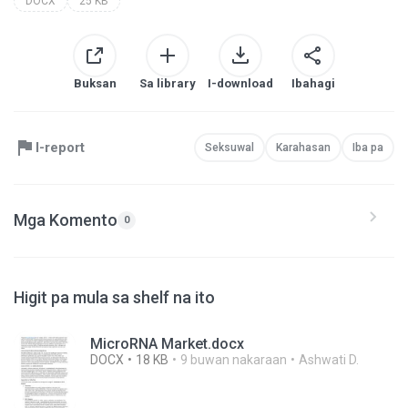
DOCX
25 KB
Buksan
Sa library
I-download
Ibahagi
I-report
Seksuwal
Karahasan
Iba pa
Mga Komento
0
Higit pa mula sa shelf na ito
MicroRNA Market.docx
DOCX
18 KB
9 buwan nakaraan
Ashwati D.