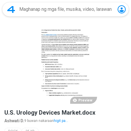
Preview
U.S. Urology Devices Market.docx
Ashwati D.
9 buwan nakaraan
higit pa...