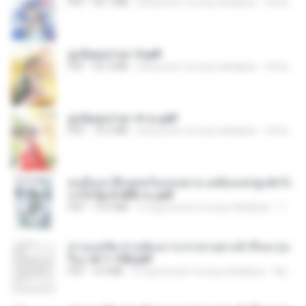
PDF
64.7 MB
isang taon na ang nakalipas
ณิชพน แ.
ฮูหยิuสุดป่วuฯ 3.pdf
PDF
65.3 MB
isang taon na ang nakalipas
ณิชพน แ.
ฮูหยิuสุดป่วuฯ 4 จบ.pdf
PDF
72.5 MB
isang taon na ang nakalipas
ณิชพน แ.
คนอื่นเขาฝึกยุทธกันแทบตาย แต่ฉันแค่ปลูกผักก็เ
ก่งได้ Ep.0-600 จบ.pdf
PDF
19.0 MB
3 mga buwan na ang nakalipas
Theerasak G.
ท่านแม่ทัพ ท่านต้องการภรรยาอย่างข้าถึงจะรุ่งเ
รือง ch 1-100.pdf
PDF
4.4 MB
2 mga buwan na ang nakalipas
My J.