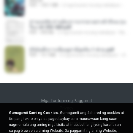
BAILIW
PDF
103.1 MB
2 mga buwan na ang nakalipas
Pand
ท่านแม่ทัพ ท่านต้องการภรรยาอย่างข้าถึงจะรุ่งเ
รือง ch 553-560.pdf
PDF
493 KB
2 mga buwan na ang nakalipas
My J.
(Y)บันทึกการเลี้ยงดูสามียุคหิน 1-4 จบ.pdf
PDF
19.7 MB
4 mga buwan na ang nakalipas
เลิฟ รักนะ
Mga Tuntunin ng Paggamit
Privacy
Gumagamit Kami ng Cookies.
Gumagamit ang 4shared ng cookies at
Suporta
iba pang teknolohiya sa pagsubaybay para maunawaan kung saan
Huwag ibenta ang aking personal na impormasyon
nagmumula ang aming mga bisita at mapabuti ang iyong karanasan
Huwag ibahagi ang aking personal na impormasyon
sa pag-browse sa aming Website. Sa paggamit ng aming Website,