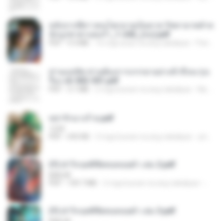
หลังจากพี่สาวคนโตกลายเป็นทาส รัชทายาทตำห
นักบูรพาตาแดงก่ำ_1-242_(จบ).pdf
PDF
9.3 MB
16 mga araw na ang nakalipas
Pandarin
ท่านแม่ทัพ ท่านต้องการภรรยาอย่างข้าถึงจะรุ่งเ
รือง ch 502-551.pdf
PDF
3.1 MB
2 mga buwan na ang nakalipas
My J.
หย่ารักนางร้าย.pdf
1234
PDF
692 KB
3 mga buwan na ang nakalipas
yingyai S.
(Y) ฝ่าวิกฤตพิชิตหอคอยดำ เล่ม 2.pdf
BAILIW
PDF
109.7 MB
2 mga buwan na ang nakalipas
Pand
(Y) ฝ่าวิกฤตพิชิตหอคอยดำ เล่ม 3.pdf