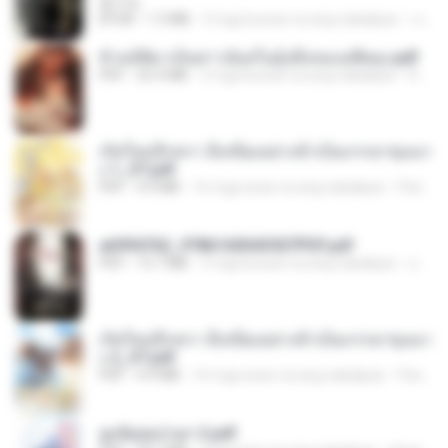
君子生
EPUB
1.3 MB
3 mga buwan na ang nakalipas
เจ โ.
ข้ามมิติมาเป็นสาวน้อยในอุ้งมือของอดีตลุง.pdf
PDF
25.4 MB
3 mga buwan na ang nakalipas
Reader Lily O.
เกิดใหม่อีกครา อี๋เหนียงอย่างข้าเป็นภรรยาขุนนา
ง 1_ST.pdf
PDF
4.9 MB
16 mga araw na ang nakalipas
Pandarin
a6994762_9786160043507PDF.pdf
PDF
15.7 MB
3 mga buwan na ang nakalipas
อริยา ด.
เกิดใหม่อีกครา อี๋เหนียงอย่างข้าเป็นภรรยาขุนนา
ง 2_ST.pdf
PDF
4.9 MB
16 mga araw na ang nakalipas
Pandarin
ฮูหยิuสุดป่วuฯ 2.pdf