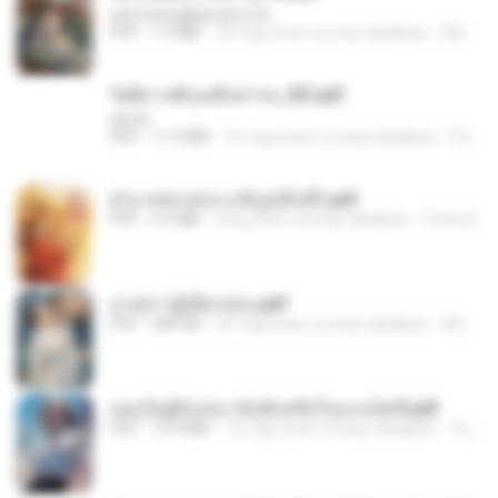
tanmobza@gmail.com
PDF
1.4 MB
24 mga araw na ang nakalipas
Mob K.
รัตติกาลพิรุณสิบสารท_RZ.pdf
decht
PDF
11.5 MB
16 mga araw na ang nakalipas
Pandarin
ฝ่าบาททรงพระเจริญหมื่นปี1.pdf
PDF
6.4 MB
isang taon na ang nakalipas
Orasa K.
ม่ายสาวผู้เปียกปอน.pdf
PDF
684 KB
26 mga araw na ang nakalipas
Mob K.
เธอเป็นผู้รับเหมาอันดับหนึ่งในแกแล็คซี่.pdf
PDF
19.9 MB
16 mga araw na ang nakalipas
Pandarin