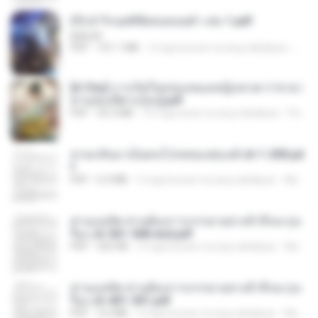
(Y) ฝ่าวิกฤตพิชิตหอคอยดำ เล่ม 1.pdf
BAILIW
PDF
101.1 MB
2 mga buwan na ang nakalipas
Pand
[A Chu] การเกิดใหม่ของหมอหญิงเทวดา l ชายา
ท่านอ๋องปีศาจ [จบ].pdf
PDF
35.5 MB
16 mga araw na ang nakalipas
Pandarin
หวนกลับมาเป็นคนโปรดของฮ่องเต้ ch 1-200.pd
f
PDF
6.4 MB
2 mga buwan na ang nakalipas
My J.
ท่านแม่ทัพ ท่านต้องการภรรยาอย่างข้าถึงจะรุ่งเ
รือง ch 561-568 end.pdf
PDF
502 KB
2 mga buwan na ang nakalipas
My J.
ท่านแม่ทัพ ท่านต้องการภรรยาอย่างข้าถึงจะรุ่งเ
รือง ch 401-501.pdf
PDF
3.6 MB
2 mga buwan na ang nakalipas
My J.