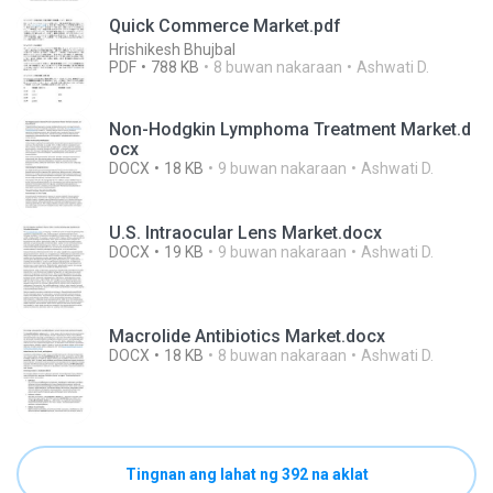
Quick Commerce Market.pdf
Hrishikesh Bhujbal
PDF
788 KB
8 buwan nakaraan
Ashwati D.
Non-Hodgkin Lymphoma Treatment Market.d
ocx
DOCX
18 KB
9 buwan nakaraan
Ashwati D.
U.S. Intraocular Lens Market.docx
DOCX
19 KB
9 buwan nakaraan
Ashwati D.
Macrolide Antibiotics Market.docx
DOCX
18 KB
8 buwan nakaraan
Ashwati D.
Tingnan ang lahat ng 392 na aklat