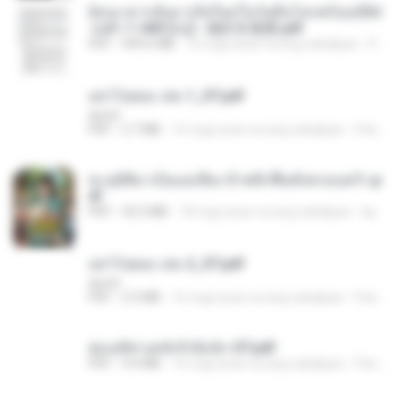
ย้อนเวลากลับมาเกิดใหม่ในวันสิ้นโลกพร้อมมิติส่
วนตัว 1-443 [จบ] - 揍趴长颈鹿.pdf
PDF
499.6 MB
16 mga araw na ang nakalipas
Pandarin
อย่าไปยอม เล่ม 1_ST.pdf
decht
PDF
2.7 MB
16 mga araw na ang nakalipas
Pandarin
ทะลุมิติมาเป็นแม่เลี้ยง ข้าพลิกฟื้นทั้งครอบครัว.p
df
PDF
42.5 MB
18 mga araw na ang nakalipas
kp_fha
อย่าไปยอม เล่ม 2_ST.pdf
decht
PDF
2.5 MB
16 mga araw na ang nakalipas
Pandarin
ฮ่องเต้ช่างคลั่งรักยิ่งนัก-ST.pdf
PDF
9.0 MB
16 mga araw na ang nakalipas
Pandarin