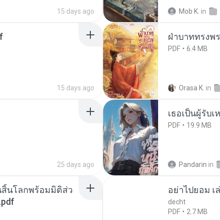
15 days ago
Mob K.
in
f
ฝ่าบาททรงพระ
PDF
6.4 MB
15 days ago
Orasa K.
in
เธอเป็นผู้รับ
PDF
19.9 MB
25 days ago
Pandarin
in
สิ้นโลกพร้อมมิติส่ว
อย่าไปยอม เล
.pdf
decht
PDF
2.7 MB