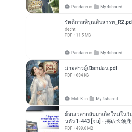
Pandarin
in
My 4shared
รัตติกาลพิรุณสิบสารท_RZ.pd
decht
PDF
11.5 MB
Pandarin
in
My 4shared
ม่ายสาวผู้เปียกปอน.pdf
PDF
684 KB
Mob K.
in
My 4shared
ย้อนเวลากลับมาเกิดใหม่ในวัน
นตัว 1-443 [จบ] - 揍趴长颈鹿
PDF
499.6 MB