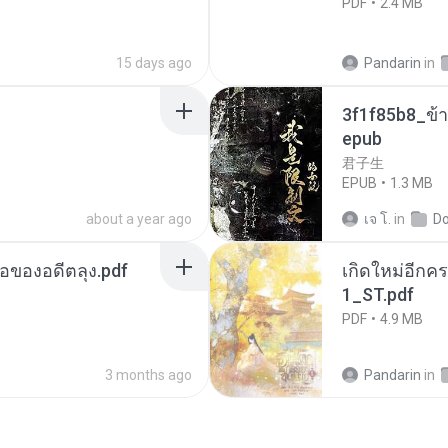
PDF
2.4 MB
15 days ago
Pandarin
in
3f1f85b8_ข้า
epub
君子生
EPUB
1.3 MB
about a year ago
เจ โ.
in
D
ือของอดีตลุง.pdf
เกิดใหม่อีกคร
1_ST.pdf
PDF
4.9 MB
3 months ago
Pandarin
in