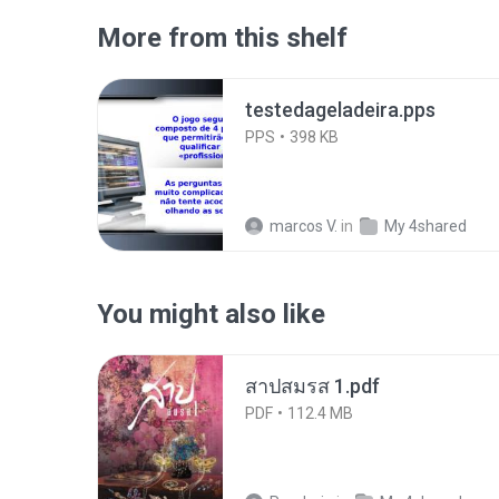
More from this shelf
testedageladeira.pps
PPS
398 KB
marcos V.
in
My 4shared
You might also like
สาปสมรส 1.pdf
PDF
112.4 MB