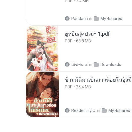
PDF
2.4 MB
Pandarin
in
My 4shared
ฮูหยิuสุดป่วuฯ 1.pdf
PDF
68.8 MB
ณิชพน แ.
in
Downloads
ข้ามมิติมาเป็นสาวน้อยในอุ้งม
PDF
25.4 MB
Reader Lily O.
in
My 4shared