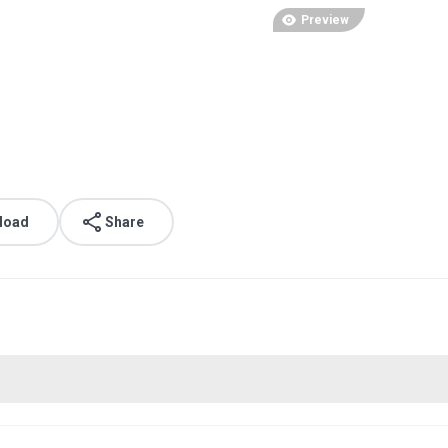
Preview
load
Share