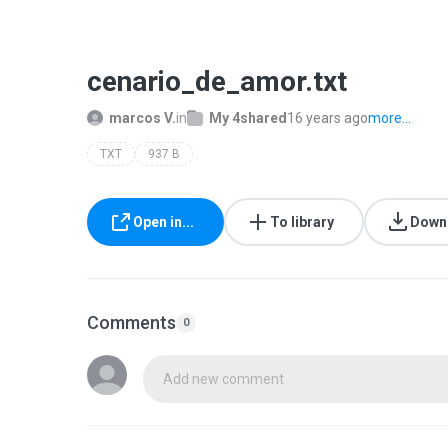
cenario_de_amor.txt
marcos V.
in
My 4shared
16 years ago
more...
TXT
937 B
Open in...
To library
Down
Comments
0
Add new comment