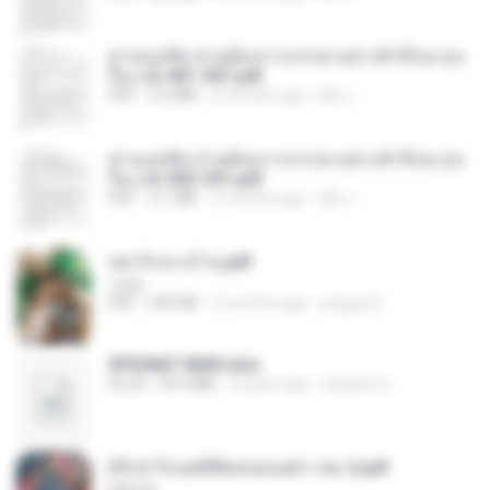
ท่านแม่ทัพ ท่านต้องการภรรยาอย่างข้าถึงจะรุ่งเ
รือง ch 401-501.pdf
PDF
3.6 MB
2 months ago
My J.
ท่านแม่ทัพ ท่านต้องการภรรยาอย่างข้าถึงจะรุ่งเ
รือง ch 502-551.pdf
PDF
3.1 MB
2 months ago
My J.
หย่ารักนางร้าย.pdf
1234
PDF
692 KB
3 months ago
yingyai S.
SPIUNAT MAVI.xlsx
XLSX
99.4 MB
2 years ago
Susann S.
(Y) ฝ่าวิกฤตพิชิตหอคอยดำ เล่ม 2.pdf