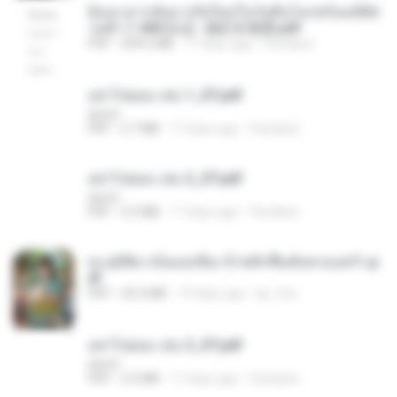
ย้อนเวลากลับมาเกิดใหม่ในวันสิ้นโลกพร้อมมิติส่
วนตัว 1-443 [จบ] - 揍趴长颈鹿.pdf
PDF
499.6 MB
17 days ago
Pandarin
อย่าไปยอม เล่ม 1_ST.pdf
decht
PDF
2.7 MB
17 days ago
Pandarin
อย่าไปยอม เล่ม 2_ST.pdf
decht
PDF
2.5 MB
17 days ago
Pandarin
ทะลุมิติมาเป็นแม่เลี้ยง ข้าพลิกฟื้นทั้งครอบครัว.p
df
PDF
42.5 MB
19 days ago
kp_fha
อย่าไปยอม เล่ม 3_ST.pdf
decht
PDF
2.5 MB
17 days ago
Pandarin