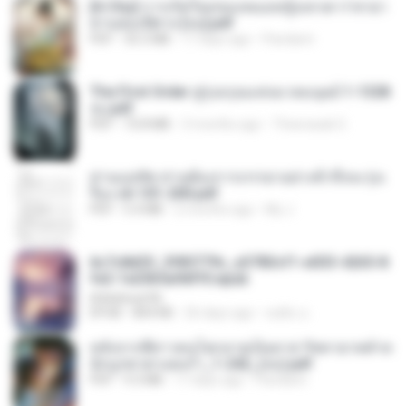
[A Chu] การเกิดใหม่ของหมอหญิงเทวดา l ชายา
ท่านอ๋องปีศาจ [จบ].pdf
PDF
35.5 MB
17 days ago
Pandarin
The First Order สู่รุ่งอรุณแห่งมวลมนุษย์ 1-1328
จบ.pdf
PDF
72.8 MB
3 months ago
Theerasak G.
ท่านแม่ทัพ ท่านต้องการภรรยาอย่างข้าถึงจะรุ่งเ
รือง ch 101-200.pdf
PDF
5.4 MB
2 months ago
My J.
6c7c8d33_3f85779c_e3783cf1-e033-4265-8
fe2-1e23b5a9dff0.epub
littlebbear96
EPUB
804 KB
26 days ago
ทอฝัน ม.
หลังจากพี่สาวคนโตกลายเป็นทาส รัชทายาทตำห
นักบูรพาตาแดงก่ำ_1-242_(จบ).pdf
PDF
9.3 MB
17 days ago
Pandarin