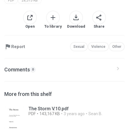
PDF
28,515 KB
Open
To library
Download
Share
Report
Sexual
Violence
Other
Comments
0
More from this shelf
The Storm V.10.pdf
PDF
143,167 KB
3 years ago
Sean B.