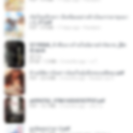
เกิดใหม่อีกครา อี๋เหนียงอย่างข้าเป็นภรรยาขุนนา
ง 2_ST.pdf
PDF
4.9 MB
17 days ago
Pandarin
3f1f85b8_ข้าคือนางร้ายในนิยายจำกัดเรท_[En
d].epub
君子生
EPUB
1.3 MB
3 months ago
เจ โ.
ข้ามมิติมาเป็นสาวน้อยในอุ้งมือของอดีตลุง.pdf
PDF
25.4 MB
3 months ago
Reader Lily O.
a6994762_9786160043507PDF.pdf
PDF
15.7 MB
3 months ago
อริยา ด.
ฮูหยิuสุดป่วuฯ 2.pdf