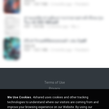
BAILIW
PDF
109.7 MB
2 months ago
Pandarin
ท่านแม่ทัพ ท่านต้องการภรรยาอย่างข้าถึงจะรุ่งเ
รือง ch 553-560.pdf
PDF
493 KB
2 months ago
My J.
(Y) ฝ่าวิกฤตพิชิตหอคอยดำ เล่ม 3.pdf
BAILIW
PDF
103.1 MB
2 months ago
Pandarin
Terms of Use
Privacy
Support
We Use Cookies.
4shared uses cookies and other tracking
Do not sell my personal information
technologies to understand where our visitors are coming from and
Do not share my personal information
improve your browsing experience on our Website. By using our