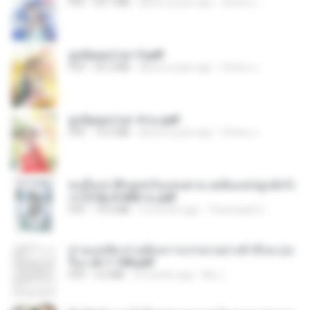
PDF
64.7 MB
about a year ago
ณิชพน แ.
ฮูหยิuสุดป่วuฯ 3.pdf
PDF
65.3 MB
about a year ago
ณิชพน แ.
ฮูหยิuสุดป่วuฯ 4 จบ.pdf
PDF
72.5 MB
about a year ago
ณิชพน แ.
คนอื่นเขาฝึกยุทธกันแทบตาย แต่ฉันแค่ปลูกผักก็เ
ก่งได้ Ep.0-600 จบ.pdf
PDF
19.0 MB
3 months ago
Theerasak G.
ท่านแม่ทัพ ท่านต้องการภรรยาอย่างข้าถึงจะรุ่งเ
รือง ch 1-100.pdf
PDF
4.4 MB
2 months ago
My J.