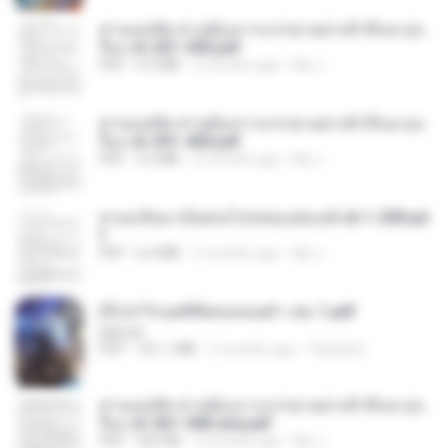
ท่านแม่ทัพ ท่านต้องการภรรยาอย่างข้าถึงจะรุ่งเ
รือง ch 201-300.pdf
PDF
6.5 MB
2 months ago
My J.
ท่านแม่ทัพ ท่านต้องการภรรยาอย่างข้าถึงจะรุ่งเ
รือง ch 301-400.pdf
PDF
5.2 MB
2 months ago
My J.
หวนกลับมาเป็นคนโปรดของฮ่องเต้ ch 1-200.pd
f
PDF
6.4 MB
2 months ago
My J.
(Y) ฝ่าวิกฤตพิชิตหอคอยดำ เล่ม 1.pdf
BAILIW
PDF
101.1 MB
2 months ago
Pandarin
ท่านแม่ทัพ ท่านต้องการภรรยาอย่างข้าถึงจะรุ่งเ
รือง ch 561-568 end.pdf
PDF
502 KB
2 months ago
My J.