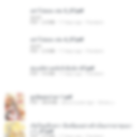
อย่าไปยอม เล่ม 5_ST.pdf
decht
PDF
2.4 MB
17 days ago
Pandarin
อย่าไปยอม เล่ม 4_ST.pdf
decht
PDF
2.4 MB
17 days ago
Pandarin
ฮ่องเต้ช่างคลั่งรักยิ่งนัก-ST.pdf
PDF
9.0 MB
17 days ago
Pandarin
ฮูหยิuสุดป่วuฯ 1.pdf
PDF
68.8 MB
about a year ago
ณิชพน แ.
เกิดใหม่อีกครา อี๋เหนียงอย่างข้าเป็นภรรยาขุนนา
ง 1_ST.pdf
PDF
4.9 MB
17 days ago
Pandarin