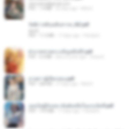
tanmobza@gmail.com
PDF
1.4 MB
26 days ago
Mob K.
รัตติกาลพิรุณสิบสารท_RZ.pdf
decht
PDF
11.5 MB
17 days ago
Pandarin
ฝ่าบาททรงพระเจริญหมื่นปี1.pdf
PDF
6.4 MB
about a year ago
Orasa K.
ม่ายสาวผู้เปียกปอน.pdf
PDF
684 KB
27 days ago
Mob K.
เธอเป็นผู้รับเหมาอันดับหนึ่งในแกแล็คซี่.pdf
PDF
19.9 MB
17 days ago
Pandarin