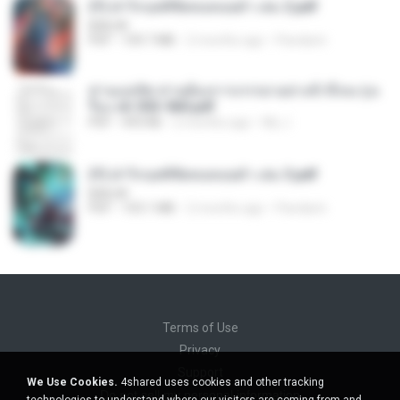
(Y) ฝ่าวิกฤตพิชิตหอคอยดำ เล่ม 2.pdf
BAILIW
PDF
109.7 MB
2 months ago
Pandarin
ท่านแม่ทัพ ท่านต้องการภรรยาอย่างข้าถึงจะรุ่งเ
รือง ch 553-560.pdf
PDF
493 KB
2 months ago
My J.
(Y) ฝ่าวิกฤตพิชิตหอคอยดำ เล่ม 3.pdf
BAILIW
PDF
103.1 MB
2 months ago
Pandarin
Terms of Use
Privacy
Support
We Use Cookies.
4shared uses cookies and other tracking
Do not sell my personal information