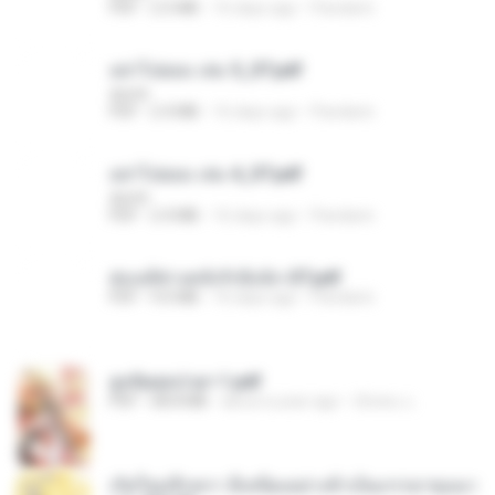
PDF
2.5 MB
16 days ago
Pandarin
อย่าไปยอม เล่ม 5_ST.pdf
decht
PDF
2.4 MB
16 days ago
Pandarin
อย่าไปยอม เล่ม 4_ST.pdf
decht
PDF
2.4 MB
16 days ago
Pandarin
ฮ่องเต้ช่างคลั่งรักยิ่งนัก-ST.pdf
PDF
9.0 MB
16 days ago
Pandarin
ฮูหยิuสุดป่วuฯ 1.pdf
PDF
68.8 MB
about a year ago
ณิชพน แ.
เกิดใหม่อีกครา อี๋เหนียงอย่างข้าเป็นภรรยาขุนนา