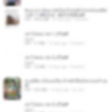
ย้อนเวลากลับมาเกิดใหม่ในวันสิ้นโลกพร้อมมิติส่
วนตัว 1-443 [จบ] - 揍趴长颈鹿.pdf
PDF
499.6 MB
16 days ago
Pandarin
อย่าไปยอม เล่ม 1_ST.pdf
decht
PDF
2.7 MB
16 days ago
Pandarin
อย่าไปยอม เล่ม 2_ST.pdf
decht
PDF
2.5 MB
16 days ago
Pandarin
ทะลุมิติมาเป็นแม่เลี้ยง ข้าพลิกฟื้นทั้งครอบครัว.p
df
PDF
42.5 MB
19 days ago
kp_fha
อย่าไปยอม เล่ม 3_ST.pdf
decht