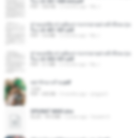
รือง ch 561-568 end.pdf
PDF
502 KB
2 months ago
My J.
ท่านแม่ทัพ ท่านต้องการภรรยาอย่างข้าถึงจะรุ่งเ
รือง ch 401-501.pdf
PDF
3.6 MB
2 months ago
My J.
ท่านแม่ทัพ ท่านต้องการภรรยาอย่างข้าถึงจะรุ่งเ
รือง ch 502-551.pdf
PDF
3.1 MB
2 months ago
My J.
หย่ารักนางร้าย.pdf
1234
PDF
692 KB
3 months ago
yingyai S.
SPIUNAT MAVI.xlsx
XLSX
99.4 MB
2 years ago
Susann S.