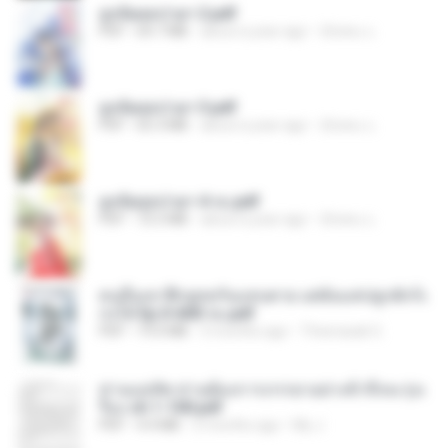
ฮูหยิuสุดป่วuฯ 2.pdf
PDF
64.7 MB
about a year ago
ณิชพน แ.
ฮูหยิuสุดป่วuฯ 3.pdf
PDF
65.3 MB
about a year ago
ณิชพน แ.
ฮูหยิuสุดป่วuฯ 4 จบ.pdf
PDF
72.5 MB
about a year ago
ณิชพน แ.
คนอื่นเขาฝึกยุทธกันแทบตาย แต่ฉันแค่ปลูกผักก็เ
ก่งได้ Ep.0-600 จบ.pdf
PDF
19.0 MB
3 months ago
Theerasak G.
ท่านแม่ทัพ ท่านต้องการภรรยาอย่างข้าถึงจะรุ่งเ
รือง ch 1-100.pdf
PDF
4.4 MB
2 months ago
My J.