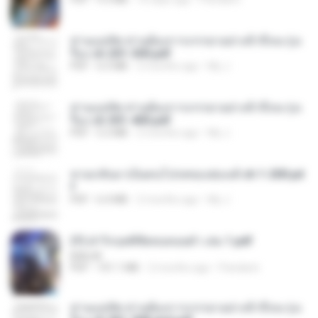
ท่านแม่ทัพ ท่านต้องการภรรยาอย่างข้าถึงจะรุ่งเ
รือง ch 201-300.pdf
PDF
6.5 MB
2 months ago
My J.
ท่านแม่ทัพ ท่านต้องการภรรยาอย่างข้าถึงจะรุ่งเ
รือง ch 301-400.pdf
PDF
5.2 MB
2 months ago
My J.
หวนกลับมาเป็นคนโปรดของฮ่องเต้ ch 1-200.pd
f
PDF
6.4 MB
2 months ago
My J.
(Y) ฝ่าวิกฤตพิชิตหอคอยดำ เล่ม 1.pdf
BAILIW
PDF
101.1 MB
2 months ago
Pandarin
ท่านแม่ทัพ ท่านต้องการภรรยาอย่างข้าถึงจะรุ่งเ