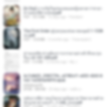
[A Chu] การเกิดใหม่ของหมอหญิงเทวดา l ชายา
ท่านอ๋องปีศาจ [จบ].pdf
PDF
35.5 MB
16 days ago
Pandarin
The First Order สู่รุ่งอรุณแห่งมวลมนุษย์ 1-1328
จบ.pdf
PDF
72.8 MB
3 months ago
Theerasak G.
ท่านแม่ทัพ ท่านต้องการภรรยาอย่างข้าถึงจะรุ่งเ
รือง ch 101-200.pdf
PDF
5.4 MB
2 months ago
My J.
6c7c8d33_3f85779c_e3783cf1-e033-4265-8
fe2-1e23b5a9dff0.epub
littlebbear96
EPUB
804 KB
25 days ago
ทอฝัน ม.
หลังจากพี่สาวคนโตกลายเป็นทาส รัชทายาทตำห
นักบูรพาตาแดงก่ำ_1-242_(จบ).pdf
PDF
9.3 MB
16 days ago
Pandarin