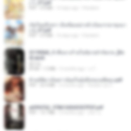
ง 1_ST.pdf
PDF
4.9 MB
16 days ago
Pandarin
เกิดใหม่อีกครา อี๋เหนียงอย่างข้าเป็นภรรยาขุนนา
ง 2_ST.pdf
PDF
4.9 MB
16 days ago
Pandarin
3f1f85b8_ข้าคือนางร้ายในนิยายจำกัดเรท_[En
d].epub
君子生
EPUB
1.3 MB
3 months ago
เจ โ.
ข้ามมิติมาเป็นสาวน้อยในอุ้งมือของอดีตลุง.pdf
PDF
25.4 MB
3 months ago
Reader Lily O.
a6994762_9786160043507PDF.pdf
PDF
15.7 MB
3 months ago
อริยา ด.