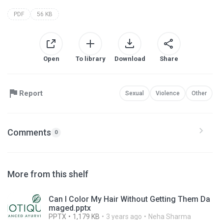
PDF
56 KB
Open
To library
Download
Share
Report
Sexual
Violence
Other
Comments
0
More from this shelf
Can I Color My Hair Without Getting Them Da
maged.pptx
PPTX
1,179 KB
3 years ago
Neha Sharma