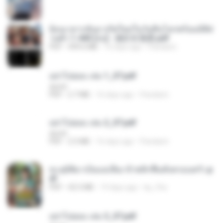
ย้อนเวลากลับมาเกิดใหม่ในวันสิ้นโลกพร้อมมิติส่
วนตัว 1-443 [จบ] - 揍趴长颈鹿.pdf
PDF
499.6 MB
16 days ago
Pandarin
อย่าไปยอม เล่ม 1_ST.pdf
decht
PDF
2.7 MB
16 days ago
Pandarin
อย่าไปยอม เล่ม 2_ST.pdf
decht
PDF
2.5 MB
16 days ago
Pandarin
ทะลุมิติมาเป็นแม่เลี้ยง ข้าพลิกฟื้นทั้งครอบครัว.p
df
PDF
42.5 MB
19 days ago
kp_fha
อย่าไปยอม เล่ม 3_ST.pdf