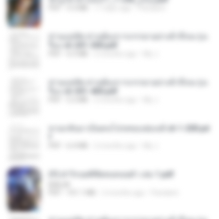
PDF
9.3 MB
17 days ago
Pandarin
ท่านแม่ทัพ ท่านต้องการภรรยาอย่างข้าถึงจะรุ่งเ
รือง ch 201-300.pdf
PDF
6.5 MB
2 months ago
My J.
ท่านแม่ทัพ ท่านต้องการภรรยาอย่างข้าถึงจะรุ่งเ
รือง ch 301-400.pdf
PDF
5.2 MB
2 months ago
My J.
หวนกลับมาเป็นคนโปรดของฮ่องเต้ ch 1-200.pd
f
PDF
6.4 MB
2 months ago
My J.
(Y) ฝ่าวิกฤตพิชิตหอคอยดำ เล่ม 1.pdf
BAILIW
PDF
101.1 MB
2 months ago
Pandarin