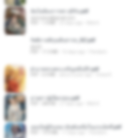
ฉันไม่ต้องการพร สุจิรัน.pdf
tanmobza@gmail.com
PDF
1.4 MB
25 days ago
Mob K.
รัตติกาลพิรุณสิบสารท_RZ.pdf
decht
PDF
11.5 MB
16 days ago
Pandarin
ฝ่าบาททรงพระเจริญหมื่นปี1.pdf
PDF
6.4 MB
about a year ago
Orasa K.
ม่ายสาวผู้เปียกปอน.pdf
PDF
684 KB
27 days ago
Mob K.
เธอเป็นผู้รับเหมาอันดับหนึ่งในแกแล็คซี่.pdf
PDF
19.9 MB
17 days ago
Pandarin