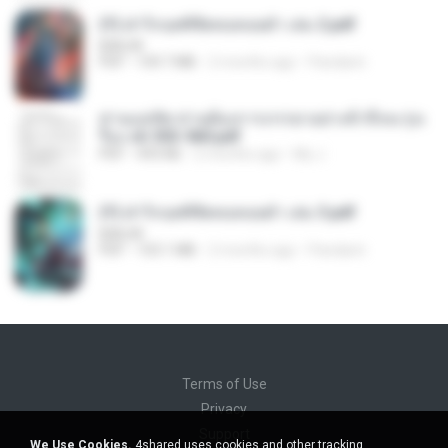
(Y) ฝ่าวิกฤตพิชิตหอคอยดำ เล่ม 2.pdf
BAILIW
PDF
109.7 MB
2 months ago
Pandarin
ท่านแม่ทัพ ท่านต้องการภรรยาอย่างข้าถึงจะรุ่งเ
รือง ch 553-560.pdf
PDF
493 KB
2 months ago
My J.
(Y) ฝ่าวิกฤตพิชิตหอคอยดำ เล่ม 3.pdf
BAILIW
PDF
103.1 MB
2 months ago
Pandarin
Terms of Use
Privacy
Support
We Use Cookies.
4shared uses cookies and other tracking