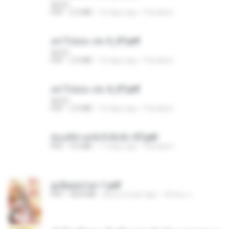
decht
PDF
2.5 MB
16 days ago
Pandarin
อย่าไปยอม เล่ม 5_ST.pdf
decht
PDF
2.4 MB
16 days ago
Pandarin
อย่าไปยอม เล่ม 4_ST.pdf
decht
PDF
2.4 MB
16 days ago
Pandarin
ฮ่องเต้ช่างคลั่งรักยิ่งนัก-ST.pdf
PDF
9.0 MB
17 days ago
Pandarin
ฮูหยิuสุดป่วuฯ 1.pdf
PDF
68.8 MB
about a year ago
ณิชพน แ.