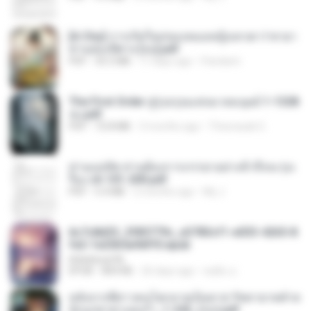
[A Chu] การเกิดใหม่ของหมอหญิงเทวดา l ชายา
ท่านอ๋องปีศาจ [จบ].pdf
PDF
35.5 MB
17 days ago
Pandarin
The First Order สู่รุ่งอรุณแห่งมวลมนุษย์ 1-1328
จบ.pdf
PDF
72.8 MB
3 months ago
Theerasak G.
ท่านแม่ทัพ ท่านต้องการภรรยาอย่างข้าถึงจะรุ่งเ
รือง ch 101-200.pdf
PDF
5.4 MB
2 months ago
My J.
6c7c8d33_3f85779c_e3783cf1-e033-4265-8
fe2-1e23b5a9dff0.epub
littlebbear96
EPUB
804 KB
26 days ago
ทอฝัน ม.
หลังจากพี่สาวคนโตกลายเป็นทาส รัชทายาทตำห
นักบูรพาตาแดงก่ำ_1-242_(จบ).pdf