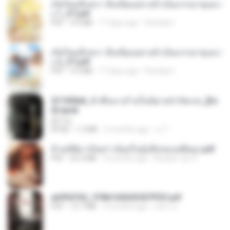
เกิดใหม่อีกครา อี๋เหนียงอย่างข้าเป็นภรรยาขุนนา
ง 1_ST.pdf
PDF
4.9 MB
17 days ago
Pandarin
เกิดใหม่อีกครา อี๋เหนียงอย่างข้าเป็นภรรยาขุนนา
ง 2_ST.pdf
PDF
4.9 MB
17 days ago
Pandarin
3f1f85b8_ข้าคือนางร้ายในนิยายจำกัดเรท_[En
d].epub
君子生
EPUB
1.3 MB
3 months ago
เจ โ.
ข้ามมิติมาเป็นสาวน้อยในอุ้งมือของอดีตลุง.pdf
PDF
25.4 MB
3 months ago
Reader Lily O.
a6994762_9786160043507PDF.pdf
PDF
15.7 MB
3 months ago
อริยา ด.