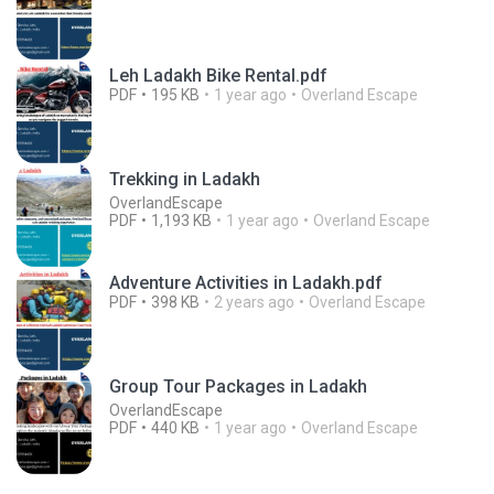
Leh Ladakh Bike Rental.pdf
PDF
195 KB
1 year ago
Overland Escape
Trekking in Ladakh
OverlandEscape
PDF
1,193 KB
1 year ago
Overland Escape
Adventure Activities in Ladakh.pdf
PDF
398 KB
2 years ago
Overland Escape
Group Tour Packages in Ladakh
OverlandEscape
PDF
440 KB
1 year ago
Overland Escape