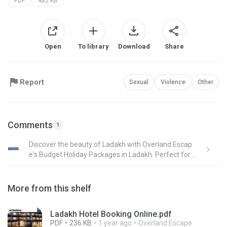
PDF
482 KB
Open
To library
Download
Share
Report
Sexual
Violence
Other
Comments
1
Discover the beauty of Ladakh with Overland Escap
e's Budget Holiday Packages in Ladakh. Perfect for a
dventure seekers and nature enthusiasts, we offer u
nparalleled experiences with numerous tour packag
es without breaking the bank. Explore stunning lands
More from this shelf
capes, serene monasteries, and vibrant culture on o
ur best vacation tour packages in Leh Ladakh.
Ladakh Hotel Booking Online.pdf
PDF
236 KB
1 year ago
Overland Escape