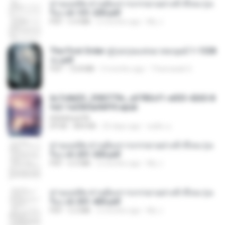
ท่านแม่ทัพ ท่านต้องการภรรยาอย่างข้าถึงจะรุ่งเ
รือง ch 101-200.pdf
PDF
5.4 MB
2 months ago
My J.
The First Order สู่รุ่งอรุณแห่งมวลมนุษย์ 1-1328
จบ.pdf
PDF
72.8 MB
3 months ago
Theerasak G.
6c7c8d33_3f85779c_e3783cf1-e033-4265-8
fe2-1e23b5a9dff0.epub
littlebbear96
EPUB
804 KB
25 days ago
ทอฝัน ม.
ท่านแม่ทัพ ท่านต้องการภรรยาอย่างข้าถึงจะรุ่งเ
รือง ch 201-300.pdf
PDF
6.5 MB
2 months ago
My J.
ท่านแม่ทัพ ท่านต้องการภรรยาอย่างข้าถึงจะรุ่งเ
รือง ch 301-400.pdf
PDF
5.2 MB
2 months ago
My J.