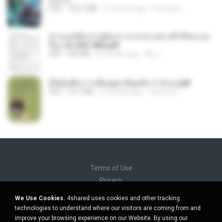
BAILIW
PDF
103.1 MB
2 months ago
Pandarin
ท่านแม่ทัพ ท่านต้องการภรรยาอย่างข้าถึงจะรุ่งเ
รือง ch 553-560.pdf
PDF
493 KB
2 months ago
My J.
(Y)บันทึกการเลี้ยงดูสามียุคหิน 1-4 จบ.pdf
PDF
19.7 MB
4 months ago
เลิฟ รักนะ
Terms of Use
Privacy
Support
We Use Cookies.
4shared uses cookies and other tracking
Do not sell my personal information
technologies to understand where our visitors are coming from and
Do not share my personal information
improve your browsing experience on our Website. By using our