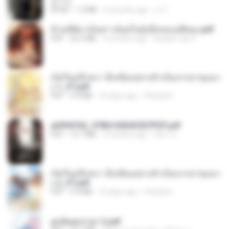
君子生
EPUB
1.3 MB
3 months ago
เจ โ.
ข้ามมิติมาเป็นสาวน้อยในอุ้งมือของอดีตลุง.pdf
PDF
25.4 MB
3 months ago
Reader Lily O.
เกิดใหม่อีกครา อี๋เหนียงอย่างข้าเป็นภรรยาขุนนา
ง 1_ST.pdf
PDF
4.9 MB
16 days ago
Pandarin
a6994762_9786160043507PDF.pdf
PDF
15.7 MB
3 months ago
อริยา ด.
เกิดใหม่อีกครา อี๋เหนียงอย่างข้าเป็นภรรยาขุนนา
ง 2_ST.pdf
PDF
4.9 MB
16 days ago
Pandarin
ฮูหยิuสุดป่วuฯ 2.pdf