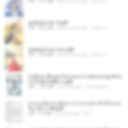
PDF
64.7 MB
about a year ago
ณิชพน แ.
ฮูหยิuสุดป่วuฯ 3.pdf
PDF
65.3 MB
about a year ago
ณิชพน แ.
ฮูหยิuสุดป่วuฯ 4 จบ.pdf
PDF
72.5 MB
about a year ago
ณิชพน แ.
คนอื่นเขาฝึกยุทธกันแทบตาย แต่ฉันแค่ปลูกผักก็เ
ก่งได้ Ep.0-600 จบ.pdf
PDF
19.0 MB
3 months ago
Theerasak G.
ท่านแม่ทัพ ท่านต้องการภรรยาอย่างข้าถึงจะรุ่งเ
รือง ch 1-100.pdf
PDF
4.4 MB
2 months ago
My J.