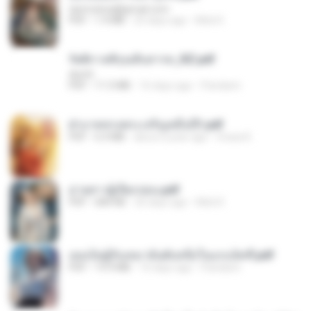
tanmobza@gmail.com
PDF
1.4 MB
25 days ago
Mob K.
รัตติกาลพิรุณสิบสารท_RZ.pdf
decht
PDF
11.5 MB
16 days ago
Pandarin
ฝ่าบาททรงพระเจริญหมื่นปี1.pdf
PDF
6.4 MB
about a year ago
Orasa K.
ม่ายสาวผู้เปียกปอน.pdf
PDF
684 KB
26 days ago
Mob K.
เธอเป็นผู้รับเหมาอันดับหนึ่งในแกแล็คซี่.pdf
PDF
19.9 MB
16 days ago
Pandarin