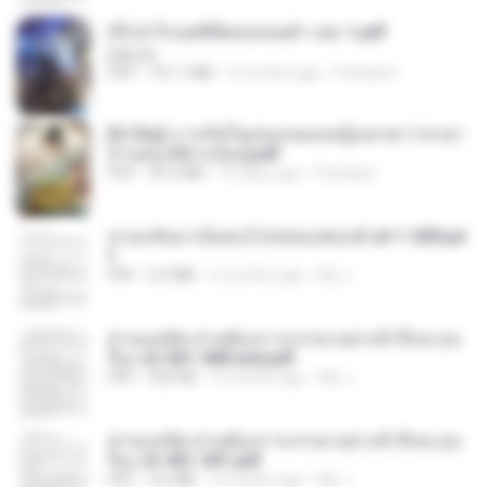
(Y) ฝ่าวิกฤตพิชิตหอคอยดำ เล่ม 1.pdf
BAILIW
PDF
101.1 MB
2 months ago
Pandarin
[A Chu] การเกิดใหม่ของหมอหญิงเทวดา l ชายา
ท่านอ๋องปีศาจ [จบ].pdf
PDF
35.5 MB
16 days ago
Pandarin
หวนกลับมาเป็นคนโปรดของฮ่องเต้ ch 1-200.pd
f
PDF
6.4 MB
2 months ago
My J.
ท่านแม่ทัพ ท่านต้องการภรรยาอย่างข้าถึงจะรุ่งเ
รือง ch 561-568 end.pdf
PDF
502 KB
2 months ago
My J.
ท่านแม่ทัพ ท่านต้องการภรรยาอย่างข้าถึงจะรุ่งเ
รือง ch 401-501.pdf
PDF
3.6 MB
2 months ago
My J.