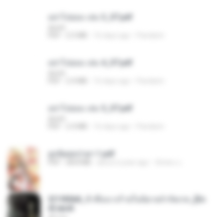
อย่าไปยอม เล่ม 3_ST.pdf
decht
PDF
2.5 MB
16 days ago
Pandarin
อย่าไปยอม เล่ม 4_ST.pdf
decht
PDF
2.4 MB
16 days ago
Pandarin
อย่าไปยอม เล่ม 5_ST.pdf
decht
PDF
2.4 MB
16 days ago
Pandarin
ฮูหยิuสุดป่วuฯ 1.pdf
PDF
68.8 MB
about a year ago
ณิชพน แ.
3f1f85b8_ข้าคือนางร้ายในนิยายจำกัดเรท_[En
d].epub