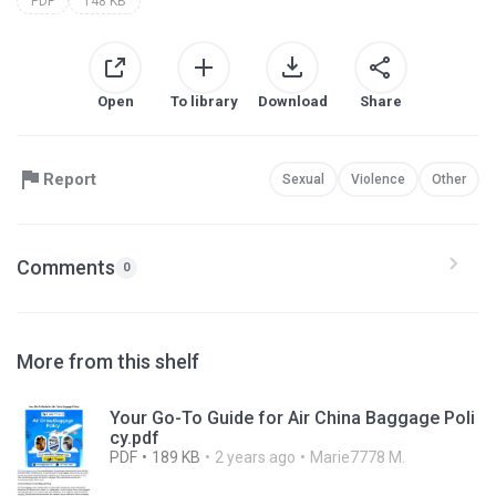
PDF
148 KB
Open
To library
Download
Share
Report
Sexual
Violence
Other
Comments
0
More from this shelf
Your Go-To Guide for Air China Baggage Poli
cy.pdf
PDF
189 KB
2 years ago
Marie7778 M.