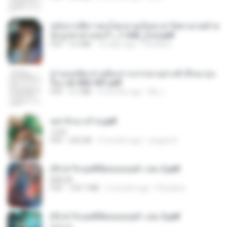
หลังจากพี่สาวคนโตกลายเป็นทาส รัชทายาทตำห
นักบูรพาตาแดงก่ำ_1-242_(จบ).pdf
PDF
9.3 MB
16 days ago
Pandarin
ท่านแม่ทัพ ท่านต้องการภรรยาอย่างข้าถึงจะรุ่งเ
รือง ch 502-551.pdf
PDF
3.1 MB
2 months ago
My J.
หย่ารักนางร้าย.pdf
1234
PDF
692 KB
3 months ago
yingyai S.
(Y) ฝ่าวิกฤตพิชิตหอคอยดำ เล่ม 2.pdf
BAILIW
PDF
109.7 MB
2 months ago
Pandarin
(Y) ฝ่าวิกฤตพิชิตหอคอยดำ เล่ม 3.pdf