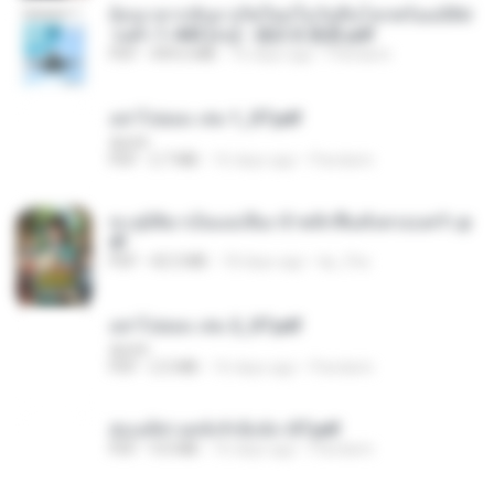
ย้อนเวลากลับมาเกิดใหม่ในวันสิ้นโลกพร้อมมิติส่
วนตัว 1-443 [จบ] - 揍趴长颈鹿.pdf
PDF
499.6 MB
16 days ago
Pandarin
อย่าไปยอม เล่ม 1_ST.pdf
decht
PDF
2.7 MB
16 days ago
Pandarin
ทะลุมิติมาเป็นแม่เลี้ยง ข้าพลิกฟื้นทั้งครอบครัว.p
df
PDF
42.5 MB
18 days ago
kp_fha
อย่าไปยอม เล่ม 2_ST.pdf
decht
PDF
2.5 MB
16 days ago
Pandarin
ฮ่องเต้ช่างคลั่งรักยิ่งนัก-ST.pdf
PDF
9.0 MB
16 days ago
Pandarin