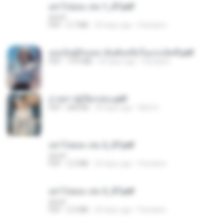
อย่าไปยอม เล่ม 1_ST.pdf
decht
PDF
2.7 MB
20 days ago
Pandarin
เธอเป็นผู้รับเหมาอันดับหนึ่งในแกแล็คซี่.pdf
PDF
19.9 MB
20 days ago
Pandarin
ม่ายสาวผู้เปียกปอน.pdf
PDF
684 KB
30 days ago
Mob K.
อย่าไปยอม เล่ม 2_ST.pdf
decht
PDF
2.5 MB
20 days ago
Pandarin
อย่าไปยอม เล่ม 3_ST.pdf
decht
PDF
2.5 MB
20 days ago
Pandarin