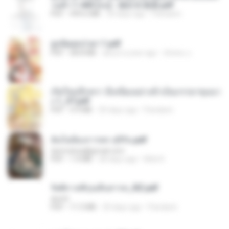
วนตัว 1-443 [จบ] - 揍趴长颈鹿.pdf
PDF
499.6 MB
20 days ago
Pandarin
ฮูหยิuสุดป่วuฯ 1.pdf
PDF
68.8 MB
about a year ago
ณิชพน แ.
เกิดใหม่อีกครา อี๋เหนียงอย่างข้าเป็นภรรยาขุนนา
ง 1_ST.pdf
PDF
4.9 MB
20 days ago
Pandarin
ฉันไม่ต้องการพร สุจิรัน.pdf
tanmobza@gmail.com
PDF
1.4 MB
28 days ago
Mob K.
รัตติกาลพิรุณสิบสารท_RZ.pdf
decht
PDF
11.5 MB
20 days ago
Pandarin