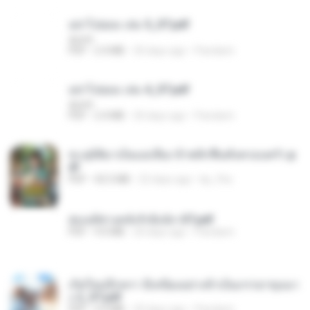
อย่าไปยอม เล่ม 5_ST.pdf
decht
PDF
2.4 MB
20 days ago
Pandarin
อย่าไปยอม เล่ม 4_ST.pdf
decht
PDF
2.4 MB
20 days ago
Pandarin
ทะลุมิติมาเป็นแม่เลี้ยง ข้าพลิกฟื้นทั้งครอบครัว.p
df
PDF
42.5 MB
22 days ago
kp_fha
ฮ่องเต้ช่างคลั่งรักยิ่งนัก-ST.pdf
PDF
9.0 MB
20 days ago
Pandarin
เกิดใหม่อีกครา อี๋เหนียงอย่างข้าเป็นภรรยาขุนนา
ง 2_ST.pdf
PDF
4.9 MB
20 days ago
Pandarin