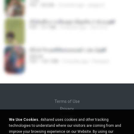
1234
PDF
692 KB
3 months ago
yingyai S.
(Y)บันทึกการเลี้ยงดูสามียุคหิน 1-4 จบ.pdf
PDF
19.7 MB
4 months ago
เลิฟ รักนะ
(Y) ฝ่าวิกฤตพิชิตหอคอยดำ เล่ม 2.pdf
BAILIW
PDF
109.7 MB
3 months ago
Pandarin
Terms of Use
Privacy
Support
We Use Cookies.
4shared uses cookies and other tracking
Do not sell my personal information
technologies to understand where our visitors are coming from and
Do not share my personal information
improve your browsing experience on our Website. By using our