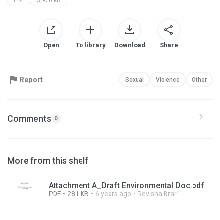
PDF
3,976 KB
Open
To library
Download
Share
Report
Sexual
Violence
Other
Comments
0
More from this shelf
Attachment A_Draft Environmental Doc.pdf
PDF
281 KB
6 years ago
Revisha Brar