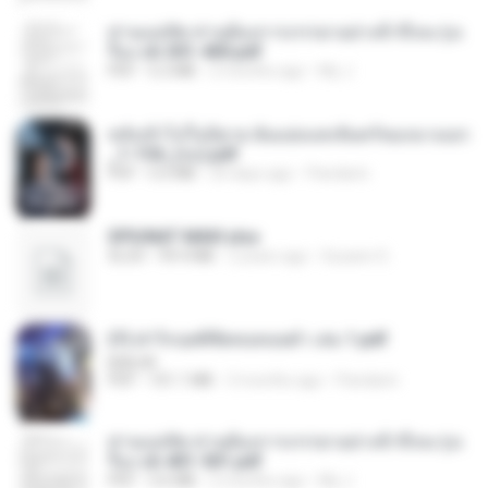
ท่านแม่ทัพ ท่านต้องการภรรยาอย่างข้าถึงจะรุ่งเ
รือง ch 301-400.pdf
PDF
5.2 MB
2 months ago
My J.
หลังเข้าไปในนิยาย ฉันแย่งแสงจันทร์ของนางเอก
_1-154_(จบ).pdf
PDF
5.6 MB
20 days ago
Pandarin
SPIUNAT MAVI.xlsx
XLSX
99.4 MB
2 years ago
Susann S.
(Y) ฝ่าวิกฤตพิชิตหอคอยดำ เล่ม 1.pdf
BAILIW
PDF
101.1 MB
3 months ago
Pandarin
ท่านแม่ทัพ ท่านต้องการภรรยาอย่างข้าถึงจะรุ่งเ
รือง ch 401-501.pdf
PDF
3.6 MB
2 months ago
My J.