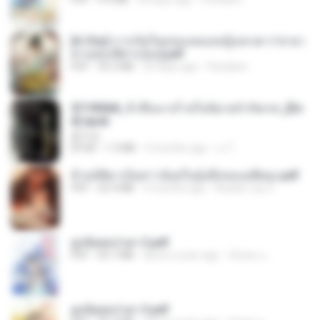
[A Chu] การเกิดใหม่ของหมอหญิงเทวดา l ชายา
ท่านอ๋องปีศาจ [จบ].pdf
PDF
35.5 MB
20 days ago
Pandarin
3f1f85b8_ข้าคือนางร้ายในนิยายจำกัดเรท_[En
d].epub
君子生
EPUB
1.3 MB
3 months ago
เจ โ.
ข้ามมิติมาเป็นสาวน้อยในอุ้งมือของอดีตลุง.pdf
PDF
25.4 MB
3 months ago
Reader Lily O.
ฮูหยิuสุดป่วuฯ 2.pdf
PDF
64.7 MB
about a year ago
ณิชพน แ.
ฮูหยิuสุดป่วuฯ 3.pdf