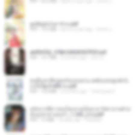
PDF
65.3 MB
about a year ago
ณิชพน แ.
ฮูหยิuสุดป่วuฯ 4 จบ.pdf
PDF
72.5 MB
about a year ago
ณิชพน แ.
a6994762_9786160043507PDF.pdf
PDF
15.7 MB
3 months ago
อริยา ด.
คนอื่นเขาฝึกยุทธกันแทบตาย แต่ฉันแค่ปลูกผักก็เ
ก่งได้ Ep.0-600 จบ.pdf
PDF
19.0 MB
3 months ago
Theerasak G.
หลังจากพี่สาวคนโตกลายเป็นทาส รัชทายาทตำห
นักบูรพาตาแดงก่ำ_1-242_(จบ).pdf
PDF
9.3 MB
20 days ago
Pandarin