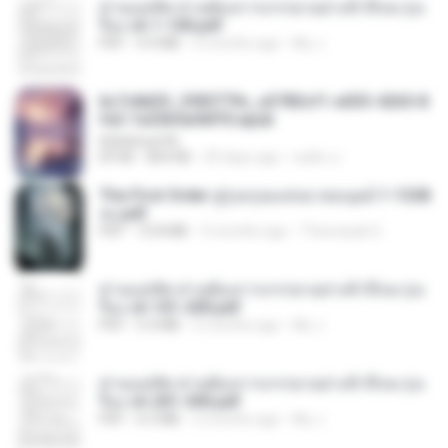
ท่านแม่ทัพ ท่านต้องการภรรยาอย่างข้าถึงจะรุ่งเ
รือง ch 1-100.pdf
PDF
4.4 MB
2 months ago
My J.
6c7c8d33_3f85779c_e3783cf1-e033-4265-8
fe2-1e23b5a9dff0.epub
littlebbear96
EPUB
804 KB
29 days ago
ทอฝัน ม.
The First Order สู่รุ่งอรุณแห่งมวลมนุษย์ 1-1328
จบ.pdf
PDF
72.8 MB
3 months ago
Theerasak G.
ท่านแม่ทัพ ท่านต้องการภรรยาอย่างข้าถึงจะรุ่งเ
รือง ch 101-200.pdf
PDF
5.4 MB
2 months ago
My J.
ท่านแม่ทัพ ท่านต้องการภรรยาอย่างข้าถึงจะรุ่งเ
รือง ch 201-300.pdf
PDF
6.5 MB
2 months ago
My J.