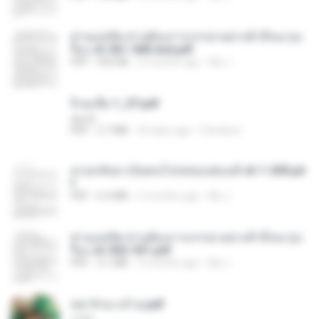
ท่านแม่ทัพ ท่านต้องการภรรยาอย่างข้าถึงจะรุ่งเ
รือง ch 561-568 end.pdf
PDF
502 KB
2 months ago
My J.
จิ่วฉงจื่อ 1_ST.pdf
decht
PDF
2.7 MB
20 days ago
Pandarin
หวนกลับมาเป็นคนโปรดของฮ่องเต้ ch 1-200.pd
f
PDF
6.4 MB
2 months ago
My J.
ท่านแม่ทัพ ท่านต้องการภรรยาอย่างข้าถึงจะรุ่งเ
รือง ch 502-551.pdf
PDF
3.1 MB
2 months ago
My J.
หย่ารักนางร้าย.pdf