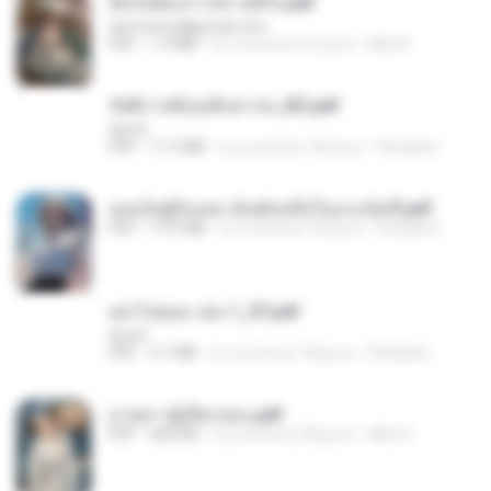
ฉันไม่ต้องการพร สุจิรัน.pdf
tanmobza@gmail.com
PDF
1.4 MB
il y a environ 27 jours
Mob K.
รัตติกาลพิรุณสิบสารท_RZ.pdf
decht
PDF
11.5 MB
il y a environ 18 jours
Pandarin
เธอเป็นผู้รับเหมาอันดับหนึ่งในแกแล็คซี่.pdf
PDF
19.9 MB
il y a environ 18 jours
Pandarin
อย่าไปยอม เล่ม 1_ST.pdf
decht
PDF
2.7 MB
il y a environ 18 jours
Pandarin
ม่ายสาวผู้เปียกปอน.pdf
PDF
684 KB
il y a environ 28 jours
Mob K.