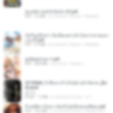
ฮ่องเต้ช่างคลั่งรักยิ่งนัก-ST.pdf
PDF
9.0 MB
il y a environ 18 jours
Pandarin
เกิดใหม่อีกครา อี๋เหนียงอย่างข้าเป็นภรรยาขุนนา
ง 2_ST.pdf
PDF
4.9 MB
il y a environ 18 jours
Pandarin
ฮูหยิuสุดป่วuฯ 1.pdf
PDF
68.8 MB
il y a un an
ณิชพน แ.
3f1f85b8_ข้าคือนางร้ายในนิยายจำกัดเรท_[En
d].epub
君子生
EPUB
1.3 MB
il y a environ 3 mois
เจ โ.
ข้ามมิติมาเป็นสาวน้อยในอุ้งมือของอดีตลุง.pdf
PDF
25.4 MB
il y a environ 3 mois
Reader Lily O.