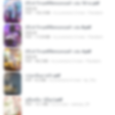
(Y) ฝ่าวิกฤตพิชิตหอคอยดำ เล่ม 10 จบ.pdf
BAILIW
PDF
106.4 MB
il y a environ 2 mois
Pandarin
(Y) ฝ่าวิกฤตพิชิตหอคอยดำ เล่ม 8.pdf
BAILIW
PDF
113.8 MB
il y a environ 2 mois
Pandarin
(Y) ฝ่าวิกฤตพิชิตหอคอยดำ เล่ม 4.pdf
BAILIW
PDF
98.2 MB
il y a environ 2 mois
Pandarin
กรุ่นกลิ่นอายรัก.pdf
PDF
8.3 MB
il y a environ 6 mois
kp_fha
มู่ชิงหลิง✅(มีลูก).pdf
PDF
15.1 MB
il y a 4 ans
sarinya_29