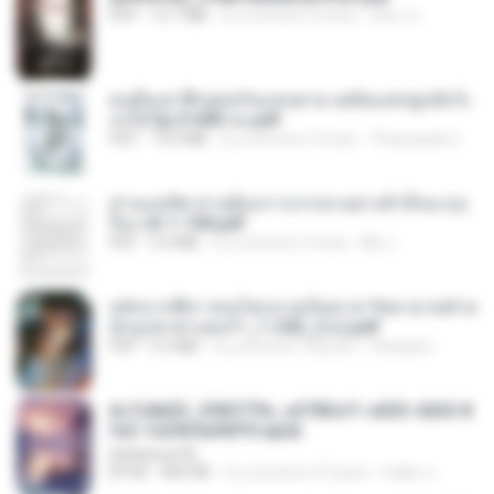
PDF
15.7 MB
il y a environ 3 mois
อริยา ด.
คนอื่นเขาฝึกยุทธกันแทบตาย แต่ฉันแค่ปลูกผักก็เ
ก่งได้ Ep.0-600 จบ.pdf
PDF
19.0 MB
il y a environ 3 mois
Theerasak G.
ท่านแม่ทัพ ท่านต้องการภรรยาอย่างข้าถึงจะรุ่งเ
รือง ch 1-100.pdf
PDF
4.4 MB
il y a environ 2 mois
My J.
หลังจากพี่สาวคนโตกลายเป็นทาส รัชทายาทตำห
นักบูรพาตาแดงก่ำ_1-242_(จบ).pdf
PDF
9.3 MB
il y a environ 18 jours
Pandarin
6c7c8d33_3f85779c_e3783cf1-e033-4265-8
fe2-1e23b5a9dff0.epub
littlebbear96
EPUB
804 KB
il y a environ 27 jours
ทอฝัน ม.