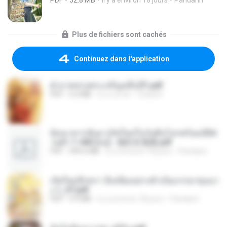
PDF
32.8 MB
il y a environ 18 jours
Pandarin
Plus de fichiers sont cachés
Continuez dans l'application
ฝ่าบาททรงพระเจริญหมื่นปี1.pdf
PDF
6.4 MB
il y a un an
Orasa K.
ย้อนเวลากลับมาเกิดใหม่ในวันสิ้นโลกพร้อมมิติส่
วนตัว 1-443 [จบ] - 揍趴长颈鹿.pdf
PDF
499.6 MB
il y a environ 18 jours
Pandarin
เกิดใหม่อีกครา อี๋เหนียงอย่างข้าเป็นภรรยาขุนนา
ง 1_ST.pdf
PDF
4.9 MB
il y a environ 18 jours
Pandarin