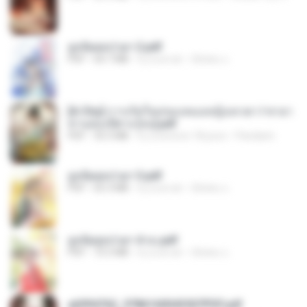
ฮูหยิuสุดป่วuฯ 2.pdf
PDF
64.7 MB
il y a un an
ณิชพน แ.
[A Chu] การเกิดใหม่ของหมอหญิงเทวดา l ชายา
ท่านอ๋องปีศาจ [จบ].pdf
PDF
35.5 MB
il y a environ 18 jours
Pandarin
ฮูหยิuสุดป่วuฯ 3.pdf
PDF
65.3 MB
il y a un an
ณิชพน แ.
ฮูหยิuสุดป่วuฯ 4 จบ.pdf
PDF
72.5 MB
il y a un an
ณิชพน แ.
a6994762_9786160043507PDF.pdf