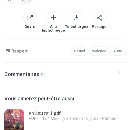
PDF
92 KB
Ouvrir
À la
Téléchargez
Partager
bibliothèque
Rapport
Sexuel
Violence
Autre
Commentaires
0
Vous aimerez peut-être aussi
สาปสมรส 1.pdf
PDF
112.4 MB
il y a environ 18 jours
Pandarin