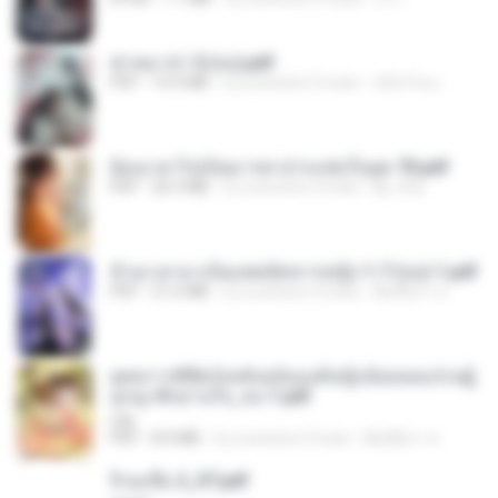
ฆ่าหมาป่า 5 (จบ).pdf
PDF
10.4 MB
il y a environ 5 mois
เลิฟ รักนะ
ย้อนเวลาไปเป็นมารดาปากแซ่บในยุค 70.pdf
PDF
26.5 MB
il y a environ 3 mois
kp_fha
ข้ามเวลามาเป็นแพทย์ทหารหญิง 1-7 (จบ)-1.pdf
PDF
51.6 MB
il y a environ 3 mois
พิมพ์นิภา ส.
ยุทธการพิชิตวังหลังฉบับองค์หญิงน้อยจอมป่วนผู้
ถูกญาติๆอ่านใจ_จบ-1.pdf
Lilly
PDF
8.4 MB
il y a environ 3 mois
พิมพ์นิภา ส.
จิ่วฉงจื่อ 2_ST.pdf