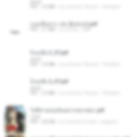
decht
PDF
3.0 MB
il y a environ 18 jours
Pandarin
แนบเนื้อเทวะ เล่ม 2(เล่มจบ).pdf
PDF
3.7 MB
il y a 8 ans
ANK
จิ่วฉงจื่อ 3_ST.pdf
decht
PDF
3.4 MB
il y a environ 18 jours
Pandarin
จิ่วฉงจื่อ 5_ST.pdf
decht
PDF
5.0 MB
il y a environ 18 jours
Pandarin
ไท่จื่อ! หม่อมฉันอยากหย่าเพคะ.pdf
1234
PDF
633 KB
il y a environ 3 mois
yingyai S.