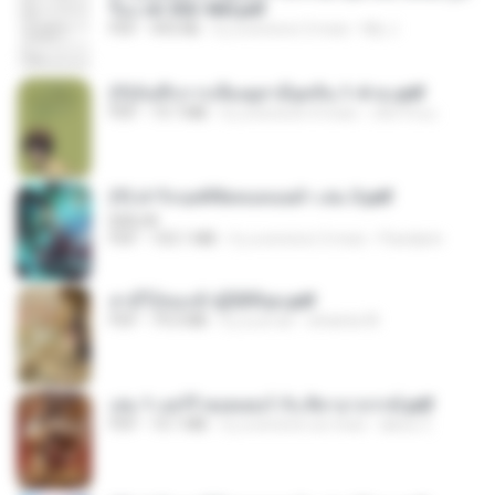
รือง ch 553-560.pdf
PDF
493 KB
il y a environ 2 mois
My J.
(Y)บันทึกการเลี้ยงดูสามียุคหิน 1-4 จบ.pdf
PDF
19.7 MB
il y a environ 4 mois
เลิฟ รักนะ
(Y) ฝ่าวิกฤตพิชิตหอคอยดำ เล่ม 3.pdf
BAILIW
PDF
103.1 MB
il y a environ 2 mois
Pandarin
สามีใบ้ของข้าผู้นี้ดีที่สุด.pdf
PDF
79.0 MB
il y a un an
whanta W.
เล่ม 1 แฮร์รี่ พอตเตอร์ กับ ศิลาอาถรรพ์.pdf
PDF
10.1 MB
il y a environ un mois
alexz Z.