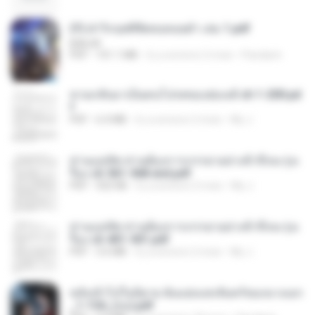
(Y) ฝ่าวิกฤตพิชิตหอคอยดำ เล่ม 1.pdf
BAILIW
PDF
101.1 MB
il y a environ 2 mois
Pandarin
หวนกลับมาเป็นคนโปรดของฮ่องเต้ ch 1-200.pd
f
PDF
6.4 MB
il y a environ 2 mois
My J.
ท่านแม่ทัพ ท่านต้องการภรรยาอย่างข้าถึงจะรุ่งเ
รือง ch 561-568 end.pdf
PDF
502 KB
il y a environ 2 mois
My J.
ท่านแม่ทัพ ท่านต้องการภรรยาอย่างข้าถึงจะรุ่งเ
รือง ch 401-501.pdf
PDF
3.6 MB
il y a environ 2 mois
My J.
หลังเข้าไปในนิยาย ฉันแย่งแสงจันทร์ของนางเอก
_1-154_(จบ).pdf