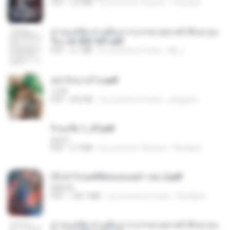
PDF
5.6 MB
il y a environ 18 jours
Pandarin
ท่านแม่ทัพ ท่านต้องการภรรยาอย่างข้าถึงจะรุ่งเ
รือง ch 502-551.pdf
PDF
3.1 MB
il y a environ 2 mois
My J.
หย่ารักนางร้าย.pdf
1234
PDF
692 KB
il y a environ 3 mois
yingyai S.
จิ่วฉงจื่อ 1_ST.pdf
decht
PDF
2.7 MB
il y a environ 18 jours
Pandarin
(Y) ฝ่าวิกฤตพิชิตหอคอยดำ เล่ม 2.pdf
BAILIW
PDF
109.7 MB
il y a environ 2 mois
Pandarin
ท่านแม่ทัพ ท่านต้องการภรรยาอย่างข้าถึงจะรุ่งเ