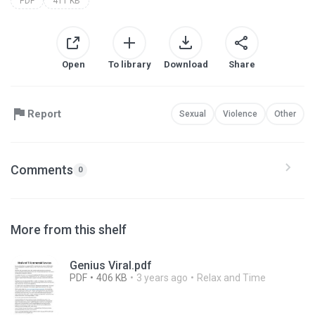
PDF
411 KB
Open
To library
Download
Share
Report
Sexual
Violence
Other
Comments
0
More from this shelf
Genius Viral.pdf
PDF
406 KB
3 years ago
Relax and Time