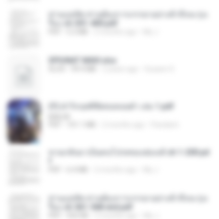
ท่านแม่ทัพ ท่านต้องการภรรยาอย่างข้าถึงจะรุ่งเ
รือง ch 301-400.pdf
PDF
5.2 MB
2 months ago
My J.
SPIUNAT MAVI.xlsx
XLSX
99.4 MB
2 years ago
Susann S.
(Y) ฝ่าวิกฤตพิชิตหอคอยดำ เล่ม 1.pdf
BAILIW
PDF
101.1 MB
2 months ago
Pandarin
หวนกลับมาเป็นคนโปรดของฮ่องเต้ ch 1-200.pd
f
PDF
6.4 MB
2 months ago
My J.
ท่านแม่ทัพ ท่านต้องการภรรยาอย่างข้าถึงจะรุ่งเ
รือง ch 561-568 end.pdf
PDF
502 KB
2 months ago
My J.