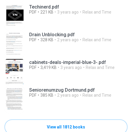
Techinerd.pdf
PDF
221 KB
3 years ago
Relax and Time
Drain Unblocking.pdf
PDF
328 KB
2 years ago
Relax and Time
cabinets-deals-imperial-blue-3-.pdf
PDF
3,419 KB
3 years ago
Relax and Time
Seniorenumzug Dortmund.pdf
PDF
385 KB
2 years ago
Relax and Time
View all 1812 books