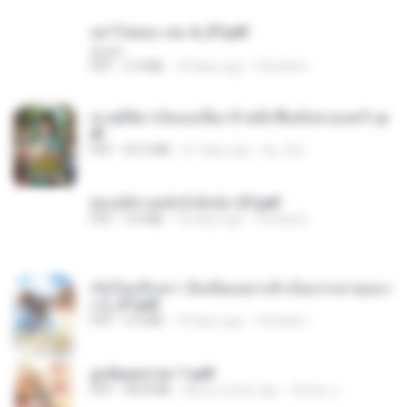
อย่าไปยอม เล่ม 4_ST.pdf
decht
PDF
2.4 MB
18 days ago
Pandarin
ทะลุมิติมาเป็นแม่เลี้ยง ข้าพลิกฟื้นทั้งครอบครัว.p
df
PDF
42.5 MB
21 days ago
kp_fha
ฮ่องเต้ช่างคลั่งรักยิ่งนัก-ST.pdf
PDF
9.0 MB
18 days ago
Pandarin
เกิดใหม่อีกครา อี๋เหนียงอย่างข้าเป็นภรรยาขุนนา
ง 2_ST.pdf
PDF
4.9 MB
18 days ago
Pandarin
ฮูหยิuสุดป่วuฯ 1.pdf
PDF
68.8 MB
about a year ago
ณิชพน แ.