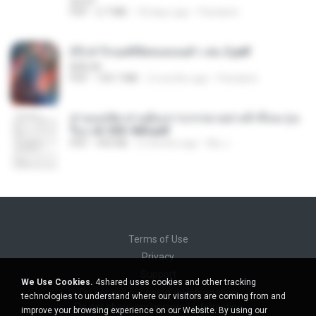
decht
PDF
2.7 MB
18 days ago
Pandarin
(Y) ฝ่าวิกฤตพิชิตหอคอยดำ เล่ม 2.pdf
BAILIW
PDF
109.7 MB
2 months ago
Pandarin
ท่านแม่ทัพ ท่านต้องการภรรยาอย่างข้าถึงจะรุ่งเ
รือง ch 553-560.pdf
PDF
493 KB
2 months ago
My J.
Terms of Use
Privacy
Support
We Use Cookies.
4shared uses cookies and other tracking
Do not sell my personal information
technologies to understand where our visitors are coming from and
Do not share my personal information
improve your browsing experience on our Website. By using our