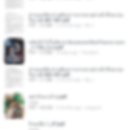
ท่านแม่ทัพ ท่านต้องการภรรยาอย่างข้าถึงจะรุ่งเ
รือง ch 401-501.pdf
PDF
3.6 MB
2 months ago
My J.
หลังเข้าไปในนิยาย ฉันแย่งแสงจันทร์ของนางเอก
_1-154_(จบ).pdf
PDF
5.6 MB
18 days ago
Pandarin
ท่านแม่ทัพ ท่านต้องการภรรยาอย่างข้าถึงจะรุ่งเ
รือง ch 502-551.pdf
PDF
3.1 MB
2 months ago
My J.
หย่ารักนางร้าย.pdf
1234
PDF
692 KB
3 months ago
yingyai S.
จิ่วฉงจื่อ 1_ST.pdf