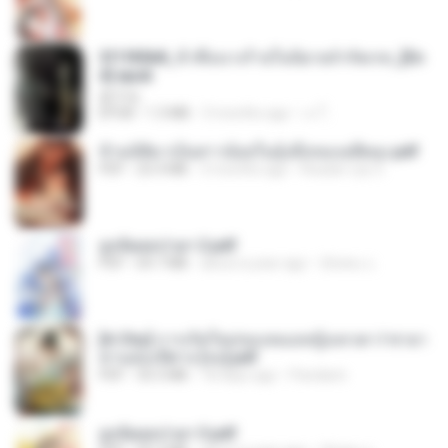
3f1f85b8_ข้าคือนางร้ายในนิยายจำกัดเรท_[En
d].epub
君子生
EPUB
1.3 MB
3 months ago
เจ โ.
ข้ามมิติมาเป็นสาวน้อยในอุ้งมือของอดีตลุง.pdf
PDF
25.4 MB
3 months ago
Reader Lily O.
ฮูหยิuสุดป่วuฯ 2.pdf
PDF
64.7 MB
about a year ago
ณิชพน แ.
[A Chu] การเกิดใหม่ของหมอหญิงเทวดา l ชายา
ท่านอ๋องปีศาจ [จบ].pdf
PDF
35.5 MB
18 days ago
Pandarin
ฮูหยิuสุดป่วuฯ 3.pdf