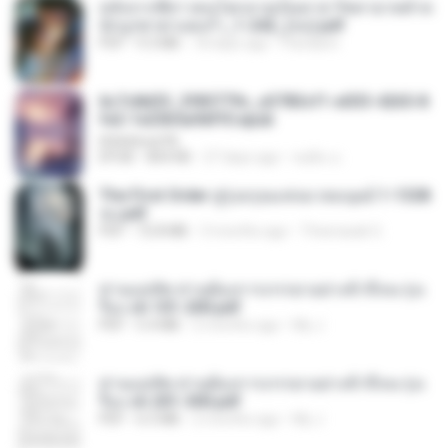
หลังจากพี่สาวคนโตกลายเป็นทาส รัชทายาทตำห
นักบูรพาตาแดงก่ำ_1-242_(จบ).pdf
PDF
9.3 MB
18 days ago
Pandarin
6c7c8d33_3f85779c_e3783cf1-e033-4265-8
fe2-1e23b5a9dff0.epub
littlebbear96
EPUB
804 KB
27 days ago
ทอฝัน ม.
The First Order สู่รุ่งอรุณแห่งมวลมนุษย์ 1-1328
จบ.pdf
PDF
72.8 MB
3 months ago
Theerasak G.
ท่านแม่ทัพ ท่านต้องการภรรยาอย่างข้าถึงจะรุ่งเ
รือง ch 101-200.pdf
PDF
5.4 MB
2 months ago
My J.
ท่านแม่ทัพ ท่านต้องการภรรยาอย่างข้าถึงจะรุ่งเ
รือง ch 201-300.pdf
PDF
6.5 MB
2 months ago
My J.