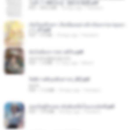
วนตัว 1-443 [จบ] - 揍趴长颈鹿.pdf
PDF
499.6 MB
18 days ago
Pandarin
เกิดใหม่อีกครา อี๋เหนียงอย่างข้าเป็นภรรยาขุนนา
ง 1_ST.pdf
PDF
4.9 MB
18 days ago
Pandarin
ฉันไม่ต้องการพร สุจิรัน.pdf
tanmobza@gmail.com
PDF
1.4 MB
27 days ago
Mob K.
รัตติกาลพิรุณสิบสารท_RZ.pdf
decht
PDF
11.5 MB
18 days ago
Pandarin
เธอเป็นผู้รับเหมาอันดับหนึ่งในแกแล็คซี่.pdf
PDF
19.9 MB
18 days ago
Pandarin