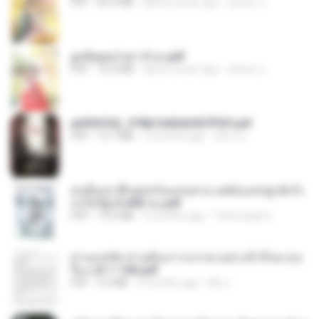
PDF
65.3 MB
about a year ago
ณิชพน แ.
ฮูหยิuสุดป่วuฯ 4 จบ.pdf
PDF
72.5 MB
about a year ago
ณิชพน แ.
a6994762_9786160043507PDF.pdf
PDF
15.7 MB
3 months ago
อริยา ด.
คนอื่นเขาฝึกยุทธกันแทบตาย แต่ฉันแค่ปลูกผักก็เ
ก่งได้ Ep.0-600 จบ.pdf
PDF
19.0 MB
3 months ago
Theerasak G.
ท่านแม่ทัพ ท่านต้องการภรรยาอย่างข้าถึงจะรุ่งเ
รือง ch 1-100.pdf
PDF
4.4 MB
2 months ago
My J.