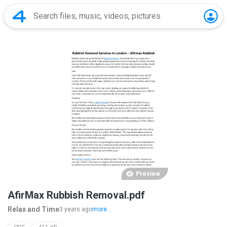
Preview
AfirMax Rubbish Removal.pdf
Relax and Time
3 years ago
more...