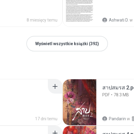
8 miesięcy temu
Ashwati D.
w
Wyświetl wszystkie książki (392)
สาปสมรส 2.p
PDF
78.3 MB
17 dni temu
Pandarin
w