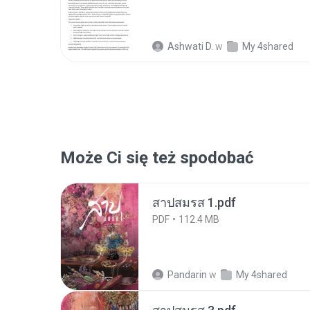
Ashwati D.
w
My 4shared
Może Ci się też spodobać
สาปสมรส 1.pdf
PDF
112.4 MB
Pandarin
w
My 4shared