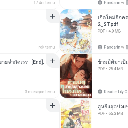
17 dni temu
Pandarin
w
เกิดใหม่อีกคร
2_ST.pdf
PDF
4.9 MB
rok temu
Pandarin
w
ยายจำกัดเรท_[End].
ข้ามมิติมาเป็
PDF
25.4 MB
3 miesiące temu
Reader Lily O.
ฮูหยิuสุดป่วu
PDF
65.3 MB