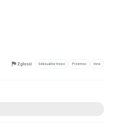
Zgłosić
Seksualne treści
Przemoc
Inne