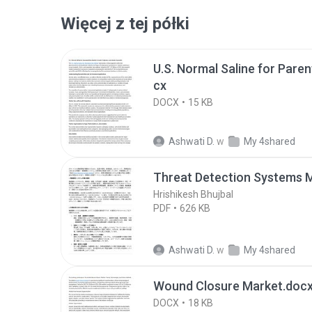
Więcej z tej półki
U.S. Normal Saline for Pare
cx
DOCX
15 KB
Ashwati D.
w
My 4shared
Threat Detection Systems 
Hrishikesh Bhujbal
PDF
626 KB
Ashwati D.
w
My 4shared
Wound Closure Market.doc
DOCX
18 KB