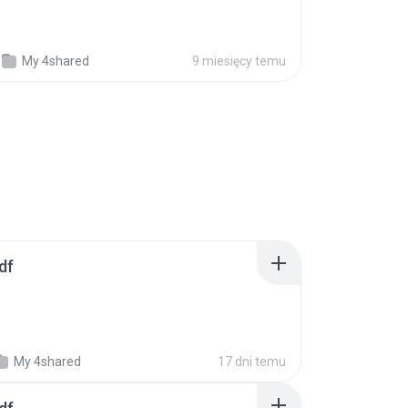
My 4shared
9 miesięcy temu
df
My 4shared
17 dni temu