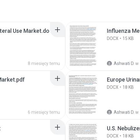
nteral Use Market.do
Influenza Me
DOCX
15 KB
8 miesięcy temu
Ashwati D.
w
Market.pdf
Europe Urina
DOCX
18 KB
6 miesięcy temu
Ashwati D.
w
x
U.S. Nebuliz
DOCX
18 KB