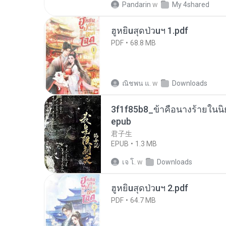
Pandarin
w
My 4shared
ฮูหยิuสุดป่วuฯ 1.pdf
PDF
68.8 MB
ณิชพน แ.
w
Downloads
3f1f85b8_ข้าคือนางร้ายในนิ
epub
君子生
EPUB
1.3 MB
เจ โ.
w
Downloads
ฮูหยิuสุดป่วuฯ 2.pdf
PDF
64.7 MB