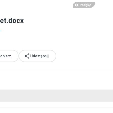
Podgląd
ket.docx
.
obierz
Udostępnij