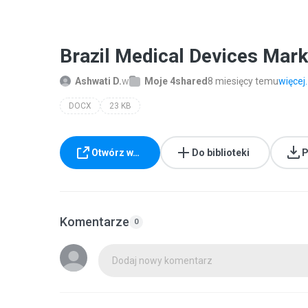
Brazil Medical Devices Mar
Ashwati D.
w
Moje 4shared
8 miesięcy temu
więcej..
DOCX
23 KB
Otwórz w…
Do biblioteki
P
Komentarze
0
Dodaj nowy komentarz