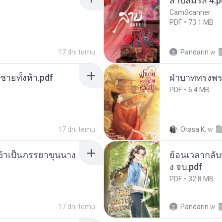
สาปสมรส 4.p
CamScanner
PDF
73.1 MB
17 dni temu
Pandarin
w
ี่ชายทั้งห้า.pdf
ฝ่าบาททรงพระ
PDF
6.4 MB
17 dni temu
Orasa K.
w
งข้าเป็นภรรยาขุนนาง
ย้อนเวลากลับม
ง จบ.pdf
PDF
32.8 MB
17 dni temu
Pandarin
w