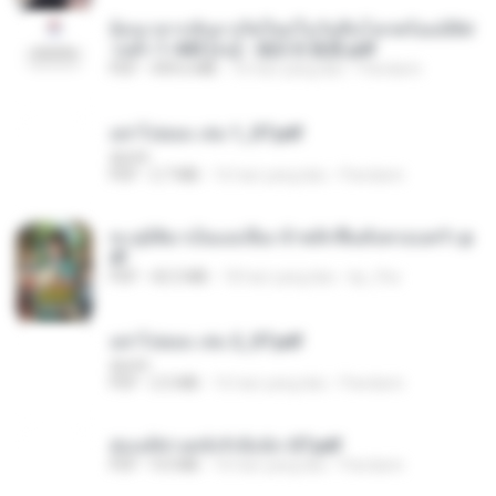
ย้อนเวลากลับมาเกิดใหม่ในวันสิ้นโลกพร้อมมิติส่
วนตัว 1-443 [จบ] - 揍趴长颈鹿.pdf
PDF
499.6 MB
16 hari yang lalu
Pandarin
อย่าไปยอม เล่ม 1_ST.pdf
decht
PDF
2.7 MB
16 hari yang lalu
Pandarin
ทะลุมิติมาเป็นแม่เลี้ยง ข้าพลิกฟื้นทั้งครอบครัว.p
df
PDF
42.5 MB
18 hari yang lalu
kp_fha
อย่าไปยอม เล่ม 2_ST.pdf
decht
PDF
2.5 MB
16 hari yang lalu
Pandarin
ฮ่องเต้ช่างคลั่งรักยิ่งนัก-ST.pdf
PDF
9.0 MB
16 hari yang lalu
Pandarin