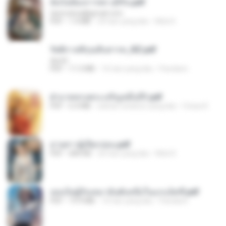
ฉันไม่ต้องการพร สุจิรัน.pdf
tanmobza@gmail.com
PDF
1.4 MB
24 hari yang lalu
Mob K.
รัตติกาลพิรุณสิบสารท_RZ.pdf
decht
PDF
11.5 MB
16 hari yang lalu
Pandarin
ฝ่าบาททรงพระเจริญหมื่นปี1.pdf
PDF
6.4 MB
sekitar setahun yang lalu
Orasa K.
ม่ายสาวผู้เปียกปอน.pdf
PDF
684 KB
26 hari yang lalu
Mob K.
เธอเป็นผู้รับเหมาอันดับหนึ่งในแกแล็คซี่.pdf
PDF
19.9 MB
16 hari yang lalu
Pandarin