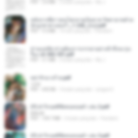
PDF
3.6 MB
2 bulan yang lalu
My J.
หลังจากพี่สาวคนโตกลายเป็นทาส รัชทายาทตำห
นักบูรพาตาแดงก่ำ_1-242_(จบ).pdf
PDF
9.3 MB
16 hari yang lalu
Pandarin
ท่านแม่ทัพ ท่านต้องการภรรยาอย่างข้าถึงจะรุ่งเ
รือง ch 502-551.pdf
PDF
3.1 MB
2 bulan yang lalu
My J.
หย่ารักนางร้าย.pdf
1234
PDF
692 KB
3 bulan yang lalu
yingyai S.
(Y) ฝ่าวิกฤตพิชิตหอคอยดำ เล่ม 2.pdf
BAILIW
PDF
109.7 MB
2 bulan yang lalu
Pandarin
(Y) ฝ่าวิกฤตพิชิตหอคอยดำ เล่ม 3.pdf