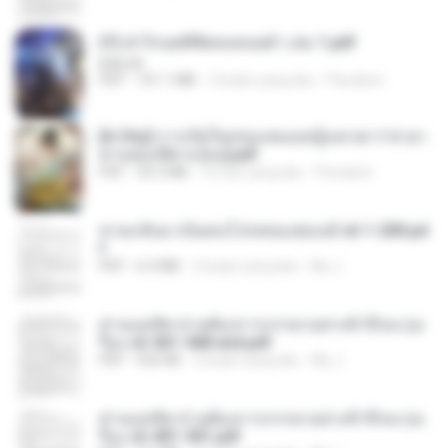
(Y) ฝ่าวิกฤตพิชิตหอคอยดำ เล่ม 1.pdf
BAILIW
PDF
101.1 MB
2 bulan yang lalu
Pandarin
[A Chu] การเกิดใหม่ของหมอหญิงเทวดา l ชายา
ท่านอ๋องปีศาจ [จบ].pdf
PDF
35.5 MB
16 hari yang lalu
Pandarin
หวนกลับมาเป็นคนโปรดของฮ่องเต้ ch 1-200.pd
f
PDF
6.4 MB
2 bulan yang lalu
My J.
ท่านแม่ทัพ ท่านต้องการภรรยาอย่างข้าถึงจะรุ่งเ
รือง ch 561-568 end.pdf
PDF
502 KB
2 bulan yang lalu
My J.
ท่านแม่ทัพ ท่านต้องการภรรยาอย่างข้าถึงจะรุ่งเ
รือง ch 401-501.pdf