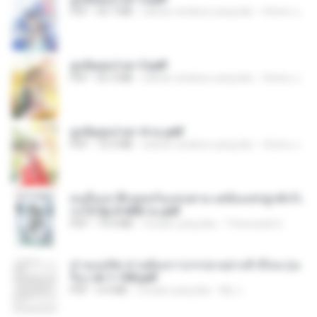
PDF
64.7 MB
sekitar setahun yang lalu
ณิชพน แ.
ฮูหยิuสุดป่วuฯ 3.pdf
PDF
65.3 MB
sekitar setahun yang lalu
ณิชพน แ.
ฮูหยิuสุดป่วuฯ 4 จบ.pdf
PDF
72.5 MB
sekitar setahun yang lalu
ณิชพน แ.
คนอื่นเขาฝึกยุทธกันแทบตาย แต่ฉันแค่ปลูกผักก็เ
ก่งได้ Ep.0-600 จบ.pdf
PDF
19.0 MB
3 bulan yang lalu
Theerasak G.
ท่านแม่ทัพ ท่านต้องการภรรยาอย่างข้าถึงจะรุ่งเ
รือง ch 1-100.pdf
PDF
4.4 MB
2 bulan yang lalu
My J.