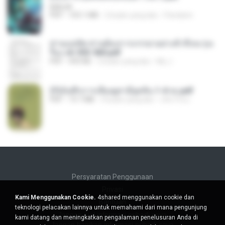
BAILIW
PDF
103.1 MB
2 bulan yang lalu
Pandarin
ท่านแม่ทัพ ท่านต้องการภรรยาอย่างข้าถึงจะรุ่งเ
รือง ch 553-560.pdf
PDF
493 KB
2 bulan yang lalu
My J.
(Y)บันทึกการเลี้ยงดูสามียุคหิน 1-4 จบ.pdf
PDF
19.7 MB
4 bulan yang lalu
เลิฟ รักนะ
Persyaratan Penggunaan
Privasi
Kami Menggunakan Cookie.
4shared menggunakan cookie dan
Bantuan
teknologi pelacakan lainnya untuk memahami dari mana pengunjung
Jangan jual informasi pribadi saya
kami datang dan meningkatkan pengalaman penelusuran Anda di
Jangan bagikan informasi pribadi saya