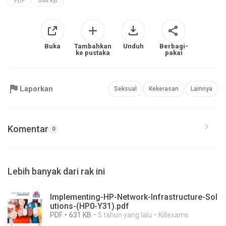
PDF
344 KB
Buka
Tambahkan
Unduh
Berbagi-
ke pustaka
pakai
Laporkan
Seksual
Kekerasan
Lainnya
Komentar
0
Lebih banyak dari rak ini
Implementing-HP-Network-Infrastructure-Sol
utions-(HP0-Y31).pdf
PDF
631 KB
5 tahun yang lalu
Killexams