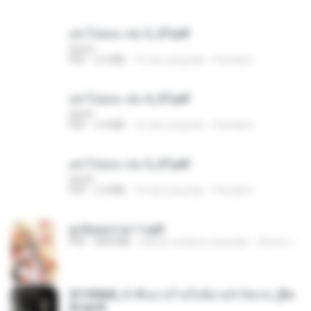
อย่าไปยอม เล่ม 3_ST.pdf
decht
PDF
2.5 MB
16 hari yang lalu
Pandarin
อย่าไปยอม เล่ม 4_ST.pdf
decht
PDF
2.4 MB
16 hari yang lalu
Pandarin
อย่าไปยอม เล่ม 5_ST.pdf
decht
PDF
2.4 MB
16 hari yang lalu
Pandarin
ฮูหยิuสุดป่วuฯ 1.pdf
PDF
68.8 MB
sekitar setahun yang lalu
ณิชพน แ.
3f1f85b8_ข้าคือนางร้ายในนิยายจำกัดเรท_[En
d].epub