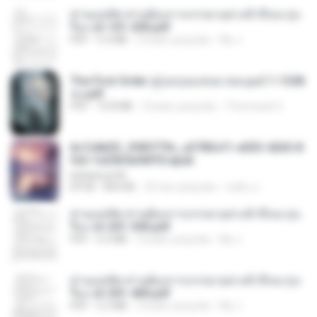
ท่านแม่ทัพ ท่านต้องการภรรยาอย่างข้าถึงจะรุ่งเ
รือง ch 101-200.pdf
PDF
5.4 MB
2 bulan yang lalu
My J.
The First Order สู่รุ่งอรุณแห่งมวลมนุษย์ 1-1328
จบ.pdf
PDF
72.8 MB
3 bulan yang lalu
Theerasak G.
6c7c8d33_3f85779c_e3783cf1-e033-4265-8
fe2-1e23b5a9dff0.epub
littlebbear96
EPUB
804 KB
25 hari yang lalu
ทอฝัน ม.
ท่านแม่ทัพ ท่านต้องการภรรยาอย่างข้าถึงจะรุ่งเ
รือง ch 201-300.pdf
PDF
6.5 MB
2 bulan yang lalu
My J.
ท่านแม่ทัพ ท่านต้องการภรรยาอย่างข้าถึงจะรุ่งเ
รือง ch 301-400.pdf
PDF
5.2 MB
2 bulan yang lalu
My J.