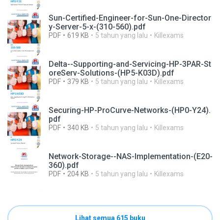
Sun-Certified-Engineer-for-Sun-One-Director
y-Server-5-x-(310-560).pdf
PDF
619 KB
5 tahun yang lalu
Killexams
Delta--Supporting-and-Servicing-HP-3PAR-St
oreServ-Solutions-(HP5-K03D).pdf
PDF
379 KB
5 tahun yang lalu
Killexams
Securing-HP-ProCurve-Networks-(HP0-Y24).
pdf
PDF
340 KB
5 tahun yang lalu
Killexams
Network-Storage--NAS-Implementation-(E20-
360).pdf
PDF
204 KB
5 tahun yang lalu
Killexams
Lihat semua 615 buku