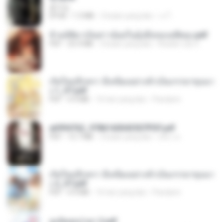
君子生
EPUB
1.3 MB
3 bulan yang lalu
เจ โ.
ข้ามมิติมาเป็นสาวน้อยในอุ้งมือของอดีตลุง.pdf
PDF
25.4 MB
3 bulan yang lalu
Reader Lily O.
เกิดใหม่อีกครา อี๋เหนียงอย่างข้าเป็นภรรยาขุนนา
ง 1_ST.pdf
PDF
4.9 MB
16 hari yang lalu
Pandarin
a6994762_9786160043507PDF.pdf
PDF
15.7 MB
3 bulan yang lalu
อริยา ด.
เกิดใหม่อีกครา อี๋เหนียงอย่างข้าเป็นภรรยาขุนนา
ง 2_ST.pdf
PDF
4.9 MB
16 hari yang lalu
Pandarin
ฮูหยิuสุดป่วuฯ 2.pdf