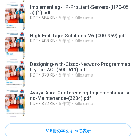
Implementing-HP-ProLiant-Servers-(HP0-05
5) (1).pdf
PDF
684 KB
5 年前
Killexams
High-End-Tape-Solutions-V6-(000-969).pdf
PDF
408 KB
5 年前
Killexams
Designing-with-Cisco-Network-Programmabi
lity-for-ACI-(600-511).pdf
PDF
379 KB
5 年前
Killexams
Avaya-Aura-Conferencing-Implementation-a
nd-Maintenance-(3204).pdf
PDF
372 KB
5 年前
Killexams
615冊の本をすべて表示