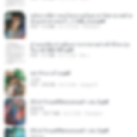
หลังจากพี่สาวคนโตกลายเป็นทาส รัชทายาทตำห
นักบูรพาตาแดงก่ำ_1-242_(จบ).pdf
PDF
9.3 MB
約 16 日前
Pandarin
ท่านแม่ทัพ ท่านต้องการภรรยาอย่างข้าถึงจะรุ่งเ
รือง ch 502-551.pdf
PDF
3.1 MB
約 2 月前
My J.
หย่ารักนางร้าย.pdf
1234
PDF
692 KB
約 3 月前
yingyai S.
(Y) ฝ่าวิกฤตพิชิตหอคอยดำ เล่ม 2.pdf
BAILIW
PDF
109.7 MB
約 2 月前
Pandarin
(Y) ฝ่าวิกฤตพิชิตหอคอยดำ เล่ม 3.pdf