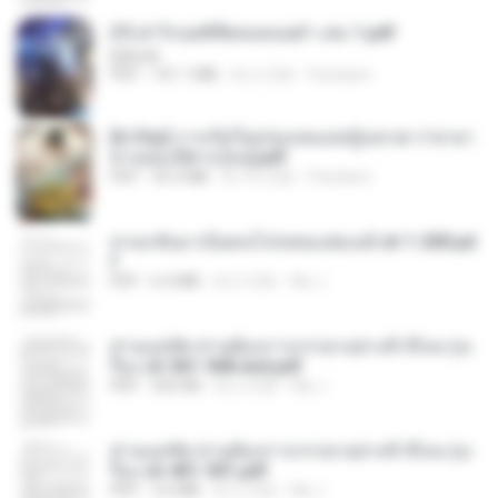
(Y) ฝ่าวิกฤตพิชิตหอคอยดำ เล่ม 1.pdf
BAILIW
PDF
101.1 MB
約 2 月前
Pandarin
[A Chu] การเกิดใหม่ของหมอหญิงเทวดา l ชายา
ท่านอ๋องปีศาจ [จบ].pdf
PDF
35.5 MB
約 16 日前
Pandarin
หวนกลับมาเป็นคนโปรดของฮ่องเต้ ch 1-200.pd
f
PDF
6.4 MB
約 2 月前
My J.
ท่านแม่ทัพ ท่านต้องการภรรยาอย่างข้าถึงจะรุ่งเ
รือง ch 561-568 end.pdf
PDF
502 KB
約 2 月前
My J.
ท่านแม่ทัพ ท่านต้องการภรรยาอย่างข้าถึงจะรุ่งเ
รือง ch 401-501.pdf
PDF
3.6 MB
約 2 月前
My J.