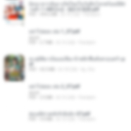
ย้อนเวลากลับมาเกิดใหม่ในวันสิ้นโลกพร้อมมิติส่
วนตัว 1-443 [จบ] - 揍趴长颈鹿.pdf
PDF
499.6 MB
約 16 日前
Pandarin
อย่าไปยอม เล่ม 1_ST.pdf
decht
PDF
2.7 MB
約 16 日前
Pandarin
ทะลุมิติมาเป็นแม่เลี้ยง ข้าพลิกฟื้นทั้งครอบครัว.p
df
PDF
42.5 MB
約 18 日前
kp_fha
อย่าไปยอม เล่ม 2_ST.pdf
decht
PDF
2.5 MB
約 16 日前
Pandarin
ฮ่องเต้ช่างคลั่งรักยิ่งนัก-ST.pdf
PDF
9.0 MB
約 16 日前
Pandarin