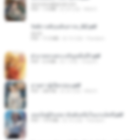
tanmobza@gmail.com
PDF
1.4 MB
約 24 日前
Mob K.
รัตติกาลพิรุณสิบสารท_RZ.pdf
decht
PDF
11.5 MB
約 16 日前
Pandarin
ฝ่าบาททรงพระเจริญหมื่นปี1.pdf
PDF
6.4 MB
約 1 年前
Orasa K.
ม่ายสาวผู้เปียกปอน.pdf
PDF
684 KB
約 26 日前
Mob K.
เธอเป็นผู้รับเหมาอันดับหนึ่งในแกแล็คซี่.pdf
PDF
19.9 MB
約 16 日前
Pandarin