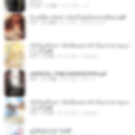
君子生
EPUB
1.3 MB
約 3 月前
เจ โ.
ข้ามมิติมาเป็นสาวน้อยในอุ้งมือของอดีตลุง.pdf
PDF
25.4 MB
約 3 月前
Reader Lily O.
เกิดใหม่อีกครา อี๋เหนียงอย่างข้าเป็นภรรยาขุนนา
ง 1_ST.pdf
PDF
4.9 MB
約 16 日前
Pandarin
a6994762_9786160043507PDF.pdf
PDF
15.7 MB
約 3 月前
อริยา ด.
เกิดใหม่อีกครา อี๋เหนียงอย่างข้าเป็นภรรยาขุนนา
ง 2_ST.pdf
PDF
4.9 MB
約 16 日前
Pandarin
ฮูหยิuสุดป่วuฯ 2.pdf