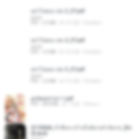
อย่าไปยอม เล่ม 3_ST.pdf
decht
PDF
2.5 MB
約 16 日前
Pandarin
อย่าไปยอม เล่ม 4_ST.pdf
decht
PDF
2.4 MB
約 16 日前
Pandarin
อย่าไปยอม เล่ม 5_ST.pdf
decht
PDF
2.4 MB
約 16 日前
Pandarin
ฮูหยิuสุดป่วuฯ 1.pdf
PDF
68.8 MB
約 1 年前
ณิชพน แ.
3f1f85b8_ข้าคือนางร้ายในนิยายจำกัดเรท_[En
d].epub