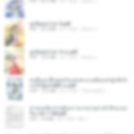
PDF
64.7 MB
約 1 年前
ณิชพน แ.
ฮูหยิuสุดป่วuฯ 3.pdf
PDF
65.3 MB
約 1 年前
ณิชพน แ.
ฮูหยิuสุดป่วuฯ 4 จบ.pdf
PDF
72.5 MB
約 1 年前
ณิชพน แ.
คนอื่นเขาฝึกยุทธกันแทบตาย แต่ฉันแค่ปลูกผักก็เ
ก่งได้ Ep.0-600 จบ.pdf
PDF
19.0 MB
約 3 月前
Theerasak G.
ท่านแม่ทัพ ท่านต้องการภรรยาอย่างข้าถึงจะรุ่งเ
รือง ch 1-100.pdf
PDF
4.4 MB
約 2 月前
My J.