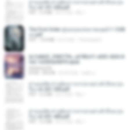
ท่านแม่ทัพ ท่านต้องการภรรยาอย่างข้าถึงจะรุ่งเ
รือง ch 101-200.pdf
PDF
5.4 MB
約 2 月前
My J.
The First Order สู่รุ่งอรุณแห่งมวลมนุษย์ 1-1328
จบ.pdf
PDF
72.8 MB
約 3 月前
Theerasak G.
6c7c8d33_3f85779c_e3783cf1-e033-4265-8
fe2-1e23b5a9dff0.epub
littlebbear96
EPUB
804 KB
約 25 日前
ทอฝัน ม.
ท่านแม่ทัพ ท่านต้องการภรรยาอย่างข้าถึงจะรุ่งเ
รือง ch 201-300.pdf
PDF
6.5 MB
約 2 月前
My J.
ท่านแม่ทัพ ท่านต้องการภรรยาอย่างข้าถึงจะรุ่งเ
รือง ch 301-400.pdf
PDF
5.2 MB
約 2 月前
My J.