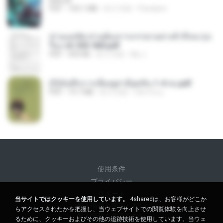
BAILIW
PDF
103.1 MB
約 2 月前
Pandarin
ท่านแม่ทัพ ท่านต้องการภรรยาอย่างข้าถึงจะรุ่งเ
รือง ch 553-560.pdf
PDF
493 KB
約 2 月前
My J.
(Y)บันทึกการเลี้ยงดูสามียุคหิน 1-4 จบ.pdf
PDF
19.7 MB
約 4 月前
เลิฟ รักนะ
使用条件
プライバシー
サポート
当サイトではクッキーを使用しています。
4sharedは、お客様がどこか
個人情報を販売しない
らアクセスされたかを把握し、当ウェブサイトでの閲覧体験を向上させ
個人情報を共有しない
るために、クッキーおよびその他の追跡技術を使用しています。当ウェ