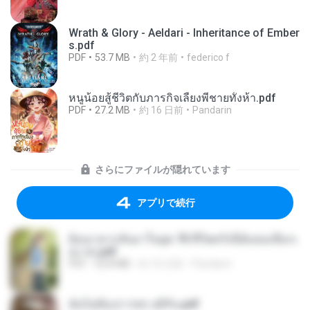
Wrath & Glory - Aeldari - Inheritance of Ember
s.pdf
PDF
53.7 MB
約 2 年前
federico f
หนูน้อยสู้ชีวิตกับภารกิจเลี้ยงพี่ชายทั้งห้า.pdf
PDF
27.2 MB
約 16 日前
Pandarin
さらにファイルが隠れています
アプリで続行
ย้อนเวลากลับมาในยุค 70 ชีวิตครั้งนี้ฉันขอเลือกเ
อง จบ.pdf
PDF
32.8 MB
約 16 日前
Pandarin
ฉันไม่ต้องการพร สุจิรัน.pdf