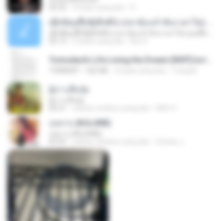
04:32
9 bulan yang lalu
D
ເຊົາຮ້ອງເຖົ້າຊິເອົາທໍ່ໃດ (เซาฮ้องเถ้าสิเอาเท่าใด) ບຸນເກີດ ຫນູຫ່ວງ ft. ໂສພາ ຈຸນທະລາ
ເຊົາຮ້ອງເຖົ້າຊິເອົາທໍ່ໃດ (เซาฮ้องเถ้าสิเอาเท่าใด) ບຸນເກີດ ຫນູຫ່ວງ ft. ໂສພາ ຈຸນທະລາ
05:13
2 bulan yang lalu
But G.
Tomodachi Life Living the Dream [NSP].torrent
TORRENT
252 KB
2 bulan yang lalu
margob
ผู้บ่าวเสื้อปุ๋ย
ผู้บ่าวเสื้อปุ๋ย
04:31
sekitar setahun yang lalu
Mith 9.
กุหลาบ (KULARB)
กุหลาบ (KULARB)
03:55
sekitar setahun yang lalu
Suwan J.