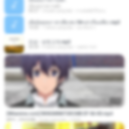
เอิ้นเธอว่าความฮัก
04:27
2 bulan yang lalu
ถามพ่อ&#39;พ ม.
เมียน้อยเหงา พาเสียวค่ะ18+เล่าเรื่องเสียว.mp3
10:20
7 tahun yang lalu
อมรพันธ์ จ.
진성 - 보릿고개.mp3
03:34
4 tahun yang lalu
castor-trot
23:40
[Witanime.com] RKNGMNNTSRCMB EP 06 HD.mp4
MP4
294.8 MB
9 hari yang lalu
LOLKI