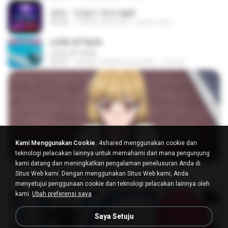
영탁 - 막걸리 한잔.mp3
03:20
3 tahun yang lalu
castor-trot
LOVE ATTACK
LOVE ATTACK
03:01
sekitar setahun yang lalu
지빈 임.
Kami Menggunakan Cookie.
4shared menggunakan cookie dan
23:03
teknologi pelacakan lainnya untuk memahami dari mana pengunjung
kami datang dan meningkatkan pengalaman penelusuran Anda di
[Witanime.com] DTRD EP 04 HD.mp4
Situs Web kami. Dengan menggunakan Situs Web kami, Anda
menyetujui penggunaan cookie dan teknologi pelacakan lainnya oleh
MP4
279.0 MB
10 hari yang lalu
DRTY
kami.
Ubah preferensi saya
Saya Setuju