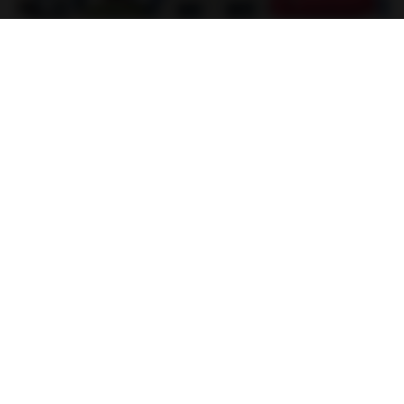
23:40
[Witanime.com] RKNGMNNTSRCMB EP 05 HD.mp4
MP4
186.0 MB
16 hari yang lalu
LOLKI
나훈아 - 영영.mp3
03:41
4 tahun yang lalu
castor-trot
배금성 - 사랑이 비를 맞아요.mp3
03:39
4 tahun yang lalu
castor-trot
신유리) 유두자위 A to Z.mp3
2:41:23
2 tahun yang lalu
좀비고4인커플 좀.