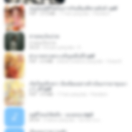
หนูน้อยสู้ชีวิตกับภารกิจเลี้ยงพี่ชายทั้งห้า.pdf
PDF
27.2 MB
17 hari yang lalu
Pandarin
สายลมเจ็บปวด
สายลมเจ็บปวด
04:23
8 bulan yang lalu
D
ฝ่าบาททรงพระเจริญหมื่นปี1.pdf
PDF
6.4 MB
sekitar setahun yang lalu
Orasa K.
เกิดใหม่อีกครา อี๋เหนียงอย่างข้าเป็นภรรยาขุนนา
ง 1_ST.pdf
PDF
4.9 MB
17 hari yang lalu
Pandarin
อยู่ที่ไหนก็คิดถึง - เมนทอล.mp3
04:34
2 tahun yang lalu
มันไม้สาย ม.
เอิ้นเธอว่าความฮัก