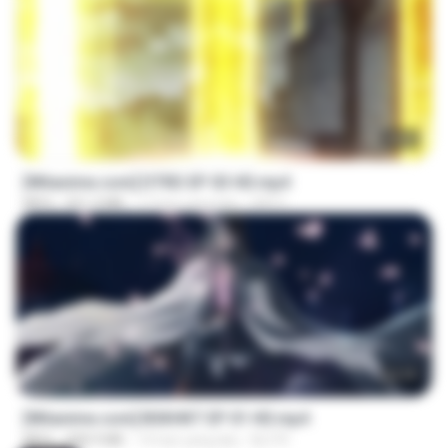
23:03
[Witanime.com] DTRD EP 03 HD.mp4
MP4
321.3 MB
17 hari yang lalu
DRTY
24:35
[Witanime.com] BSKHKT EP 01 HD.mp4
MP4
408.9 MB
14 hari yang lalu
BLITR