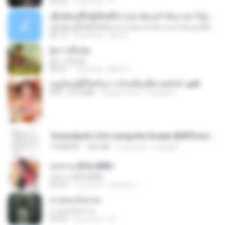
04:32
9 ay önce
D
ເຊົາຮ້ອງເຖົ້າຊິເອົາທໍ່ໃດ (เซาฮ้องเถ้าสิเอาเท่าใด) ບຸນເກີດ ຫນູຫ່ວງ ft. ໂສພາ ຈຸນທະລາ
ເຊົາຮ້ອງເຖົ້າຊິເອົາທໍ່ໃດ (เซาฮ้องเถ้าสิเอาเท่าใด) ບຸນເກີດ ຫນູຫ່ວງ ft. ໂສພາ ຈຸນທະລາ
05:13
2 ay önce
But G.
ผู้บ่าวเสื้อปุ๋ย
ผู้บ่าวเสื้อปุ๋ย
04:31
1 yıl önce
Mith 9.
หนูน้อยสู้ชีวิตกับภารกิจเลี้ยงพี่ชายทั้งห้า.pdf
PDF
27.2 MB
18 gün önce
Pandarin
Tomodachi Life Living the Dream [NSP].torrent
TORRENT
252 KB
2 ay önce
margob
กุหลาบ (KULARB)
กุหลาบ (KULARB)
03:55
1 yıl önce
Suwan J.
สายลมเจ็บปวด
สายลมเจ็บปวด
04:23
8 ay önce
D