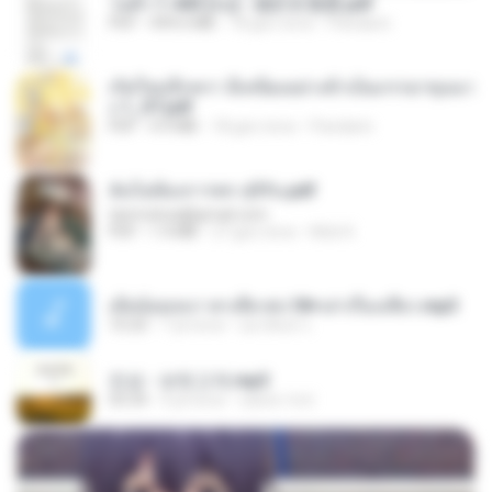
วนตัว 1-443 [จบ] - 揍趴长颈鹿.pdf
PDF
499.6 MB
18 gün önce
Pandarin
เกิดใหม่อีกครา อี๋เหนียงอย่างข้าเป็นภรรยาขุนนา
ง 1_ST.pdf
PDF
4.9 MB
18 gün önce
Pandarin
ฉันไม่ต้องการพร สุจิรัน.pdf
tanmobza@gmail.com
PDF
1.4 MB
27 gün önce
Mob K.
เมียน้อยเหงา พาเสียวค่ะ18+เล่าเรื่องเสียว.mp3
10:20
7 yıl önce
อมรพันธ์ จ.
진성 - 보릿고개.mp3
03:34
4 yıl önce
castor-trot