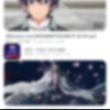
23:40
[Witanime.com] RKNGMNNTSRCMB EP 06 HD.mp4
MP4
294.8 MB
10 gün önce
LOLKI
영탁 - 막걸리 한잔.mp3
03:20
3 yıl önce
castor-trot
24:35