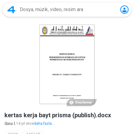
Önizleme
kertas kerja bayt prisma (publish).docx
ibnu I.
14 yıl önce
daha fazla...