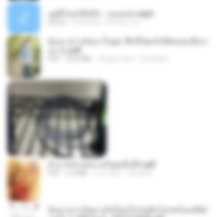
อยู่ที่ไหนก็คิดถึง - เมนทอล.mp3
04:34
2 yıl önce
มันไม้สาย ม.
ย้อนเวลากลับมาในยุค 70 ชีวิตครั้งนี้ฉันขอเลือกเ
อง จบ.pdf
PDF
32.8 MB
18 gün önce
Pandarin
ฝ่าบาททรงพระเจริญหมื่นปี1.pdf
PDF
6.4 MB
1 yıl önce
Orasa K.
ย้อนเวลากลับมาเกิดใหม่ในวันสิ้นโลกพร้อมมิติส่