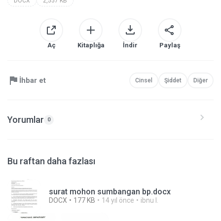
DOCX
2,557 KB
Aç
Kitaplığa
İndir
Paylaş
İhbar et
Cinsel
Şiddet
Diğer
Yorumlar
0
Bu raftan daha fazlası
surat mohon sumbangan bp.docx
DOCX
177 KB
14 yıl önce
ibnu I.