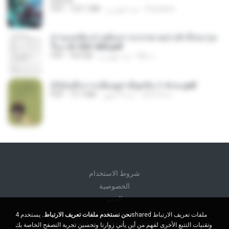
BAILIW
Pandarin
منذ شهرين
103.1 MB
PDF
ท่านแม่ทัพ ท่านต้องการภรรยาอย่างข้าถึงจะรุ่งเ
รือง ch 553-560.pdf
My J.
منذ شهرين
493 KB
PDF
(Y)บันทึกการเลี้ยงดูสามียุคหิน 1-4 จบ.pdf
เลิฟ รักนะ
منذ 4 أشهر
19.7 MB
PDF
شروط الاستخدام
الخصوصية
الدعم
لا تبيع معلوماتي الشخصية
نحن نستخدم ملفات تعريف الارتباط.
يستخدم 4shared ملفات تعريف الارتباط
لا تشارك معلوماتي الشخصية
وتقنيات التتبع الأخرى لفهم من أين يأتي زوارنا وتحسين تجربة التصفح الخاصة بك