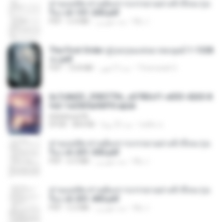
ท่านแม่ทัพ ท่านต้องการภรรยาอย่างข้าถึงจะรุ่งเ
รือง ch 101-200.pdf
My J.
منذ شهرين
5.4 MB
PDF
The First Order สู่รุ่งอรุณแห่งมวลมนุษย์ 1-1328
จบ.pdf
Theerasak G.
منذ 3 أشهر
72.8 MB
PDF
6c7c8d33_3f85779c_e3783cf1-e033-4265-8
fe2-1e23b5a9dff0.epub
littlebbear96
ทอฝัน ม.
منذ 25 يومًا
804 KB
EPUB
ท่านแม่ทัพ ท่านต้องการภรรยาอย่างข้าถึงจะรุ่งเ
รือง ch 201-300.pdf
My J.
منذ شهرين
6.5 MB
PDF
ท่านแม่ทัพ ท่านต้องการภรรยาอย่างข้าถึงจะรุ่งเ
รือง ch 301-400.pdf
My J.
منذ شهرين
5.2 MB
PDF