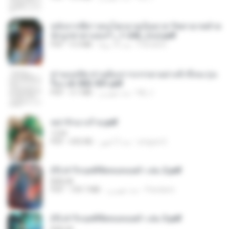
หลังจากพี่สาวคนโตกลายเป็นทาส รัชทายาทตำห
นักบูรพาตาแดงก่ำ_1-242_(จบ).pdf
Pandarin
منذ 16 يومًا
9.3 MB
PDF
ท่านแม่ทัพ ท่านต้องการภรรยาอย่างข้าถึงจะรุ่งเ
รือง ch 502-551.pdf
My J.
منذ شهرين
3.1 MB
PDF
หย่ารักนางร้าย.pdf
1234
yingyai S.
منذ 3 أشهر
692 KB
PDF
(Y) ฝ่าวิกฤตพิชิตหอคอยดำ เล่ม 2.pdf
BAILIW
Pandarin
منذ شهرين
109.7 MB
PDF
(Y) ฝ่าวิกฤตพิชิตหอคอยดำ เล่ม 3.pdf