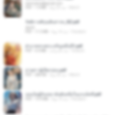
tanmobza@gmail.com
Mob K.
منذ 25 يومًا
1.4 MB
PDF
รัตติกาลพิรุณสิบสารท_RZ.pdf
decht
Pandarin
منذ 16 يومًا
11.5 MB
PDF
ฝ่าบาททรงพระเจริญหมื่นปี1.pdf
Orasa K.
منذ عام واحد
6.4 MB
PDF
ม่ายสาวผู้เปียกปอน.pdf
Mob K.
منذ 26 يومًا
684 KB
PDF
เธอเป็นผู้รับเหมาอันดับหนึ่งในแกแล็คซี่.pdf
Pandarin
منذ 16 يومًا
19.9 MB
PDF