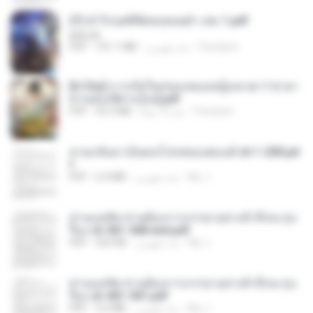
(Y) ฝ่าวิกฤตพิชิตหอคอยดำ เล่ม 1.pdf
BAILIW
Pandarin
منذ شهرين
101.1 MB
PDF
[A Chu] การเกิดใหม่ของหมอหญิงเทวดา l ชายา
ท่านอ๋องปีศาจ [จบ].pdf
Pandarin
منذ 16 يومًا
35.5 MB
PDF
หวนกลับมาเป็นคนโปรดของฮ่องเต้ ch 1-200.pd
f
My J.
منذ شهرين
6.4 MB
PDF
ท่านแม่ทัพ ท่านต้องการภรรยาอย่างข้าถึงจะรุ่งเ
รือง ch 561-568 end.pdf
My J.
منذ شهرين
502 KB
PDF
ท่านแม่ทัพ ท่านต้องการภรรยาอย่างข้าถึงจะรุ่งเ
รือง ch 401-501.pdf
My J.
منذ شهرين
3.6 MB
PDF