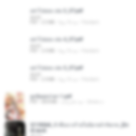
อย่าไปยอม เล่ม 3_ST.pdf
decht
Pandarin
منذ 16 يومًا
2.5 MB
PDF
อย่าไปยอม เล่ม 4_ST.pdf
decht
Pandarin
منذ 16 يومًا
2.4 MB
PDF
อย่าไปยอม เล่ม 5_ST.pdf
decht
Pandarin
منذ 16 يومًا
2.4 MB
PDF
ฮูหยิuสุดป่วuฯ 1.pdf
ณิชพน แ.
منذ عام واحد
68.8 MB
PDF
3f1f85b8_ข้าคือนางร้ายในนิยายจำกัดเรท_[En
d].epub