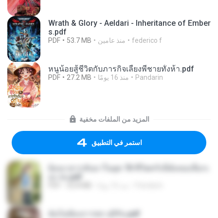
Wrath & Glory - Aeldari - Inheritance of Ember
s.pdf
federico f
منذ عامين
53.7 MB
PDF
หนูน้อยสู้ชีวิตกับภารกิจเลี้ยงพี่ชายทั้งห้า.pdf
Pandarin
منذ 16 يومًا
27.2 MB
PDF
المزيد من الملفات مخفية
استمر في التطبيق
ย้อนเวลากลับมาในยุค 70 ชีวิตครั้งนี้ฉันขอเลือกเ
อง จบ.pdf
Pandarin
منذ 16 يومًا
32.8 MB
PDF
ฉันไม่ต้องการพร สุจิรัน.pdf