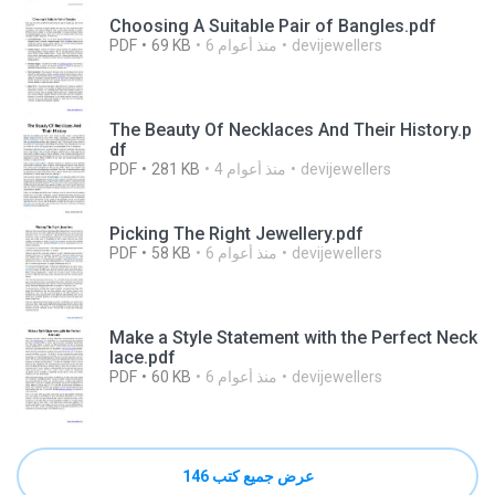
Choosing A Suitable Pair of Bangles.pdf
devijewellers
6 منذ أعوام
69 KB
PDF
The Beauty Of Necklaces And Their History.p
df
devijewellers
4 منذ أعوام
281 KB
PDF
Picking The Right Jewellery.pdf
devijewellers
6 منذ أعوام
58 KB
PDF
Make a Style Statement with the Perfect Neck
lace.pdf
devijewellers
6 منذ أعوام
60 KB
PDF
عرض جميع كتب 146