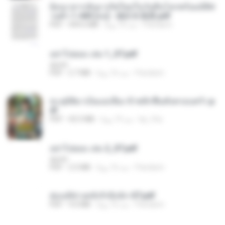
ย้อนเวลากลับมาเกิดใหม่ในวันสิ้นโลกพร้อมมิติส่
วนตัว 1-443 [จบ] - 揍趴长颈鹿.pdf
Pandarin
منذ 16 يومًا
499.6 MB
PDF
อย่าไปยอม เล่ม 1_ST.pdf
decht
Pandarin
منذ 16 يومًا
2.7 MB
PDF
ทะลุมิติมาเป็นแม่เลี้ยง ข้าพลิกฟื้นทั้งครอบครัว.p
df
kp_fha
منذ 19 يومًا
42.5 MB
PDF
อย่าไปยอม เล่ม 2_ST.pdf
decht
Pandarin
منذ 16 يومًا
2.5 MB
PDF
ฮ่องเต้ช่างคลั่งรักยิ่งนัก-ST.pdf
Pandarin
منذ 16 يومًا
9.0 MB
PDF