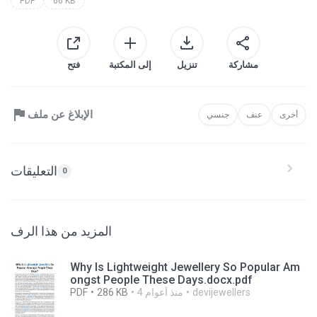
PDF
66 KB
مشاركة
تنزيل
إلى المكتبة
فتح
الإبلاغ عن ملف
أخرى
عنف
جنسي
التعليقات
0
المزيد من هذا الرف
Why Is Lightweight Jewellery So Popular Am
ongst People These Days.docx.pdf
devijewellers
4 منذ أعوام
286 KB
PDF