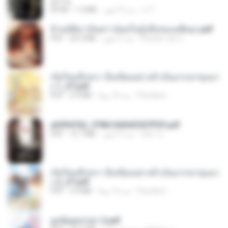
君子生
เจ โ.
منذ 3 أشهر
1.3 MB
EPUB
ข้ามมิติมาเป็นสาวน้อยในอุ้งมือของอดีตลุง.pdf
Reader Lily O.
منذ 3 أشهر
25.4 MB
PDF
เกิดใหม่อีกครา อี๋เหนียงอย่างข้าเป็นภรรยาขุนนา
ง 1_ST.pdf
Pandarin
منذ 16 يومًا
4.9 MB
PDF
a6994762_9786160043507PDF.pdf
อริยา ด.
منذ 3 أشهر
15.7 MB
PDF
เกิดใหม่อีกครา อี๋เหนียงอย่างข้าเป็นภรรยาขุนนา
ง 2_ST.pdf
Pandarin
منذ 16 يومًا
4.9 MB
PDF
ฮูหยิuสุดป่วuฯ 2.pdf