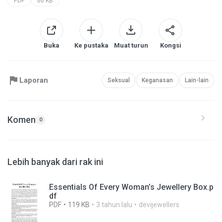
PDF
66 KB
Buka
Ke pustaka
Muat turun
Kongsi
Laporan
Seksual
Keganasan
Lain-lain
Komen
0
Lebih banyak dari rak ini
Essentials Of Every Woman’s Jewellery Box.p
df
PDF
119 KB
3 tahun lalu
devijewellers