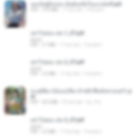
เธอเป็นผู้รับเหมาอันดับหนึ่งในแกแล็คซี่.pdf
PDF
19.9 MB
17 hari lalu
Pandarin
อย่าไปยอม เล่ม 1_ST.pdf
decht
PDF
2.7 MB
17 hari lalu
Pandarin
อย่าไปยอม เล่ม 2_ST.pdf
decht
PDF
2.5 MB
17 hari lalu
Pandarin
ทะลุมิติมาเป็นแม่เลี้ยง ข้าพลิกฟื้นทั้งครอบครัว.p
df
PDF
42.5 MB
20 hari lalu
kp_fha
อย่าไปยอม เล่ม 3_ST.pdf
decht
PDF
2.5 MB
17 hari lalu
Pandarin