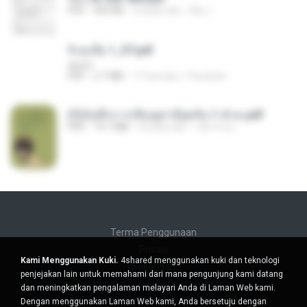
PDF
493 KB
2 bulan lalu
My J.
จิ่วฉงจื่อ 1_ST.pdf
decht
PDF
2.7 MB
17 hari lalu
Pandarin
(Y)บันทึกการเลี้ยงดูสามียุคหิน 1-4 จบ.pdf
PDF
19.7 MB
4 bulan lalu
เลิฟ รักนะ
Terma Penggunaan
Privasi
Kami Menggunakan Kuki.
4shared menggunakan kuki dan teknologi
Sokongan
penjejakan lain untuk memahami dari mana pengunjung kami datang
Jangan jual maklumat peribadi saya
dan meningkatkan pengalaman melayari Anda di Laman Web kami.
Jangan kongsi maklumat peribadi saya
Dengan menggunakan Laman Web kami, Anda bersetuju dengan