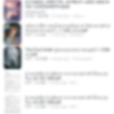
6c7c8d33_3f85779c_e3783cf1-e033-4265-8
fe2-1e23b5a9dff0.epub
littlebbear96
EPUB
804 KB
27 hari lalu
ทอฝัน ม.
หลังจากพี่สาวคนโตกลายเป็นทาส รัชทายาทตำห
นักบูรพาตาแดงก่ำ_1-242_(จบ).pdf
PDF
9.3 MB
17 hari lalu
Pandarin
The First Order สู่รุ่งอรุณแห่งมวลมนุษย์ 1-1328
จบ.pdf
PDF
72.8 MB
3 bulan lalu
Theerasak G.
ท่านแม่ทัพ ท่านต้องการภรรยาอย่างข้าถึงจะรุ่งเ
รือง ch 101-200.pdf
PDF
5.4 MB
2 bulan lalu
My J.
ท่านแม่ทัพ ท่านต้องการภรรยาอย่างข้าถึงจะรุ่งเ
รือง ch 201-300.pdf
PDF
6.5 MB
2 bulan lalu
My J.