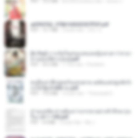
PDF
72.5 MB
kira-kira setahun lalu
ณิชพน แ.
a6994762_9786160043507PDF.pdf
PDF
15.7 MB
3 bulan lalu
อริยา ด.
[A Chu] การเกิดใหม่ของหมอหญิงเทวดา l ชายา
ท่านอ๋องปีศาจ [จบ].pdf
PDF
35.5 MB
17 hari lalu
Pandarin
คนอื่นเขาฝึกยุทธกันแทบตาย แต่ฉันแค่ปลูกผักก็เ
ก่งได้ Ep.0-600 จบ.pdf
PDF
19.0 MB
3 bulan lalu
Theerasak G.
ท่านแม่ทัพ ท่านต้องการภรรยาอย่างข้าถึงจะรุ่งเ
รือง ch 1-100.pdf
PDF
4.4 MB
2 bulan lalu
My J.