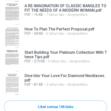
A RE-IMAGINATION OF CLASSIC BANGLES TO
FIT THE NEEDS OF A MODERN WOMAN.pdf
PDF
16 KB
7 tahun lalu
devijewellers
How To Plan The Perfect Proposal.pdf
PDF
58 KB
6 tahun lalu
devijewellers
Start Building Your Platinum Collection With T
hese Tips.pdf
PDF
219 KB
4 tahun lalu
devijewellers
Dive Into Your Love For Diamond Necklaces.
pdf
PDF
81 KB
3 tahun lalu
devijewellers
Lihat semua 146 buku