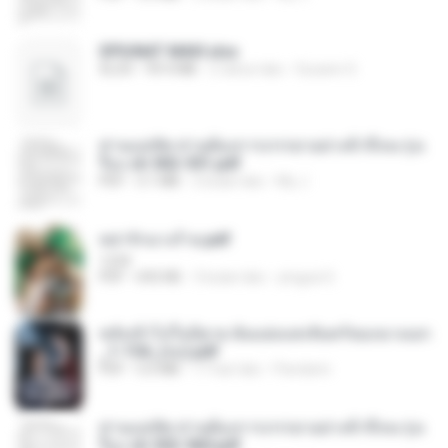
SPIUNAT MAVI.xlsx
XLSX
99.4 MB
2 tahun lalu
Susann S.
ท่านแม่ทัพ ท่านต้องการภรรยาอย่างข้าถึงจะรุ่งเ
รือง ch 502-551.pdf
PDF
3.1 MB
2 bulan lalu
My J.
หย่ารักนางร้าย.pdf
1234
PDF
692 KB
3 bulan lalu
yingyai S.
หลังเข้าไปในนิยาย ฉันแย่งแสงจันทร์ของนางเอก
_1-154_(จบ).pdf
PDF
5.6 MB
17 hari lalu
Pandarin
ท่านแม่ทัพ ท่านต้องการภรรยาอย่างข้าถึงจะรุ่งเ
รือง ch 553-560.pdf