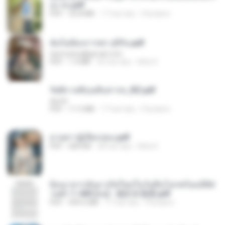
อง จบ.pdf
PDF
32.8 MB
17 hari lalu
Pandarin
ฉันไม่ต้องการพร สุจิรัน.pdf
tanmobza@gmail.com
PDF
1.4 MB
26 hari lalu
Mob K.
รัตติกาลพิรุณสิบสารท_RZ.pdf
decht
PDF
11.5 MB
17 hari lalu
Pandarin
ม่ายสาวผู้เปียกปอน.pdf
PDF
684 KB
28 hari lalu
Mob K.
ย้อนเวลากลับมาเกิดใหม่ในวันสิ้นโลกพร้อมมิติส่
วนตัว 1-443 [จบ] - 揍趴长颈鹿.pdf
PDF
499.6 MB
17 hari lalu
Pandarin