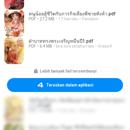
หนูน้อยสู้ชีวิตกับภารกิจเลี้ยงพี่ชายทั้งห้า.pdf
PDF
27.2 MB
17 hari lalu
Pandarin
ฝ่าบาททรงพระเจริญหมื่นปี1.pdf
PDF
6.4 MB
kira-kira setahun lalu
Orasa K.
Lebih banyak fail tersembunyi
Teruskan dalam aplikasi
เกิดใหม่อีกครา อี๋เหนียงอย่างข้าเป็นภรรยาขุนนา
ง 1_ST.pdf
PDF
4.9 MB
17 hari lalu
Pandarin
ย้อนเวลากลับมาในยุค 70 ชีวิตครั้งนี้ฉันขอเลือกเ