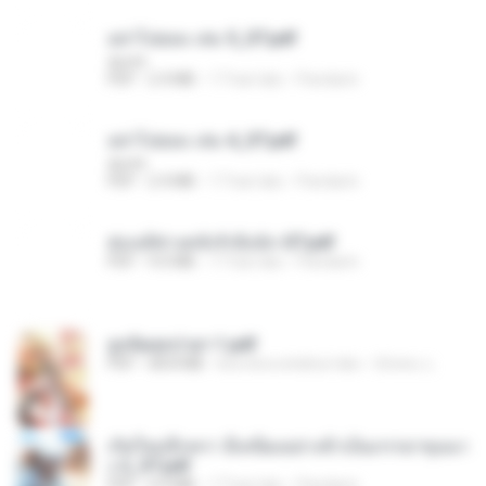
อย่าไปยอม เล่ม 5_ST.pdf
decht
PDF
2.4 MB
17 hari lalu
Pandarin
อย่าไปยอม เล่ม 4_ST.pdf
decht
PDF
2.4 MB
17 hari lalu
Pandarin
ฮ่องเต้ช่างคลั่งรักยิ่งนัก-ST.pdf
PDF
9.0 MB
17 hari lalu
Pandarin
ฮูหยิuสุดป่วuฯ 1.pdf
PDF
68.8 MB
kira-kira setahun lalu
ณิชพน แ.
เกิดใหม่อีกครา อี๋เหนียงอย่างข้าเป็นภรรยาขุนนา
ง 2_ST.pdf
PDF
4.9 MB
17 hari lalu
Pandarin