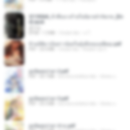
3f1f85b8_ข้าคือนางร้ายในนิยายจำกัดเรท_[En
d].epub
君子生
EPUB
1.3 MB
3 bulan lalu
เจ โ.
ข้ามมิติมาเป็นสาวน้อยในอุ้งมือของอดีตลุง.pdf
PDF
25.4 MB
3 bulan lalu
Reader Lily O.
ฮูหยิuสุดป่วuฯ 2.pdf
PDF
64.7 MB
kira-kira setahun lalu
ณิชพน แ.
ฮูหยิuสุดป่วuฯ 3.pdf
PDF
65.3 MB
kira-kira setahun lalu
ณิชพน แ.
ฮูหยิuสุดป่วuฯ 4 จบ.pdf