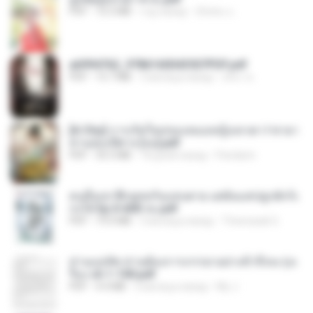
PDF
72.5 MB
год назад
ณิชพน แ.
a6994762_9786160043507PDF.pdf
PDF
15.7 MB
3 месяца назад
อริยา ด.
[A Chu] การเกิดใหม่ของหมอหญิงเทวดา l ชายา
ท่านอ๋องปีศาจ [จบ].pdf
PDF
35.5 MB
18 дней назад
Pandarin
คนอื่นเขาฝึกยุทธกันแทบตาย แต่ฉันแค่ปลูกผักก็เ
ก่งได้ Ep.0-600 จบ.pdf
PDF
19.0 MB
3 месяца назад
Theerasak G.
ท่านแม่ทัพ ท่านต้องการภรรยาอย่างข้าถึงจะรุ่งเ
รือง ch 1-100.pdf
PDF
4.4 MB
2 месяца назад
My J.