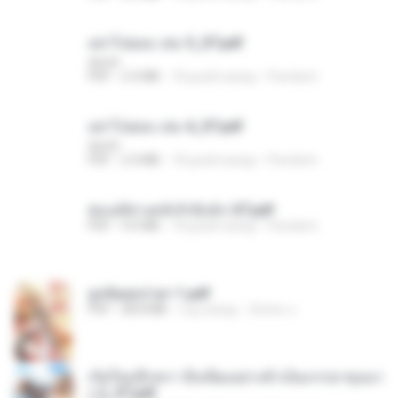
อย่าไปยอม เล่ม 5_ST.pdf
decht
PDF
2.4 MB
18 дней назад
Pandarin
อย่าไปยอม เล่ม 4_ST.pdf
decht
PDF
2.4 MB
18 дней назад
Pandarin
ฮ่องเต้ช่างคลั่งรักยิ่งนัก-ST.pdf
PDF
9.0 MB
18 дней назад
Pandarin
ฮูหยิuสุดป่วuฯ 1.pdf
PDF
68.8 MB
год назад
ณิชพน แ.
เกิดใหม่อีกครา อี๋เหนียงอย่างข้าเป็นภรรยาขุนนา
ง 2_ST.pdf