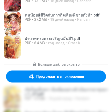
PDF
73.1 MB
18 дней назад
Pandarin
หนูน้อยสู้ชีวิตกับภารกิจเลี้ยงพี่ชายทั้งห้า.pdf
PDF
27.2 MB
18 дней назад
Pandarin
ฝ่าบาททรงพระเจริญหมื่นปี1.pdf
PDF
6.4 MB
год назад
Orasa K.
Больше файлов скрыто
Продолжить в приложении
เกิดใหม่อีกครา อี๋เหนียงอย่างข้าเป็นภรรยาขุนนา
ง 1_ST.pdf
PDF
4.9 MB
18 дней назад
Pandarin