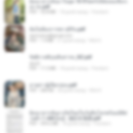
ย้อนเวลากลับมาในยุค 70 ชีวิตครั้งนี้ฉันขอเลือกเ
อง จบ.pdf
PDF
32.8 MB
18 дней назад
Pandarin
ฉันไม่ต้องการพร สุจิรัน.pdf
tanmobza@gmail.com
PDF
1.4 MB
27 дней назад
Mob K.
รัตติกาลพิรุณสิบสารท_RZ.pdf
decht
PDF
11.5 MB
18 дней назад
Pandarin
ม่ายสาวผู้เปียกปอน.pdf
PDF
684 KB
28 дней назад
Mob K.
ย้อนเวลากลับมาเกิดใหม่ในวันสิ้นโลกพร้อมมิติส่
วนตัว 1-443 [จบ] - 揍趴长颈鹿.pdf
PDF
499.6 MB
18 дней назад
Pandarin