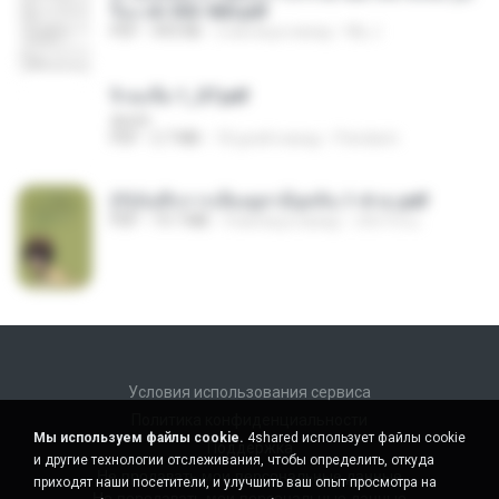
รือง ch 553-560.pdf
PDF
493 KB
2 месяца назад
My J.
จิ่วฉงจื่อ 1_ST.pdf
decht
PDF
2.7 MB
18 дней назад
Pandarin
(Y)บันทึกการเลี้ยงดูสามียุคหิน 1-4 จบ.pdf
PDF
19.7 MB
4 месяца назад
เลิฟ รักนะ
Условия использования сервиса
Политика конфиденциальности
Мы используем файлы cookie.
4shared использует файлы cookie
Поддержка
и другие технологии отслеживания, чтобы определить, откуда
Не продавать мои персональные данные
приходят наши посетители, и улучшить ваш опыт просмотра на
Не передавать мои персональные данные