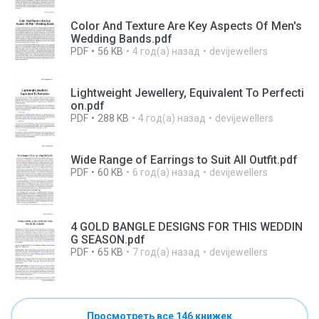
Color And Texture Are Key Aspects Of Men's
Wedding Bands.pdf
PDF
56 KB
4 год(а) назад
devijewellers
Lightweight Jewellery, Equivalent To Perfecti
on.pdf
PDF
288 KB
4 год(а) назад
devijewellers
Wide Range of Earrings to Suit All Outfit.pdf
PDF
60 KB
6 год(а) назад
devijewellers
4 GOLD BANGLE DESIGNS FOR THIS WEDDIN
G SEASON.pdf
PDF
65 KB
7 год(а) назад
devijewellers
Просмотреть все 146 книжек