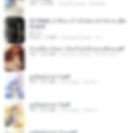
PDF
4.9 MB
18 дней назад
Pandarin
3f1f85b8_ข้าคือนางร้ายในนิยายจำกัดเรท_[En
d].epub
君子生
EPUB
1.3 MB
3 месяца назад
เจ โ.
ข้ามมิติมาเป็นสาวน้อยในอุ้งมือของอดีตลุง.pdf
PDF
25.4 MB
3 месяца назад
Reader Lily O.
ฮูหยิuสุดป่วuฯ 2.pdf
PDF
64.7 MB
год назад
ณิชพน แ.
ฮูหยิuสุดป่วuฯ 3.pdf
PDF
65.3 MB
год назад
ณิชพน แ.
ฮูหยิuสุดป่วuฯ 4 จบ.pdf