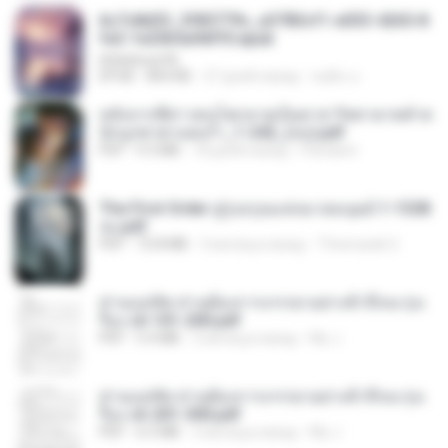
6c7c8d33_3f85779c_e3783cf1-e033-4265-8
fe2-1e23b5a9dff0.epub
littlebbear96
EPUB
804 KB
27 дней назад
ทอฝัน ม.
หลังจากพี่สาวคนโตกลายเป็นทาส รัชทายาทตำห
นักบูรพาตาแดงก่ำ_1-242_(จบ).pdf
PDF
9.3 MB
18 дней назад
Pandarin
The First Order สู่รุ่งอรุณแห่งมวลมนุษย์ 1-1328
จบ.pdf
PDF
72.8 MB
3 месяца назад
Theerasak G.
ท่านแม่ทัพ ท่านต้องการภรรยาอย่างข้าถึงจะรุ่งเ
รือง ch 101-200.pdf
PDF
5.4 MB
2 месяца назад
My J.
ท่านแม่ทัพ ท่านต้องการภรรยาอย่างข้าถึงจะรุ่งเ
รือง ch 201-300.pdf
PDF
6.5 MB
2 месяца назад
My J.