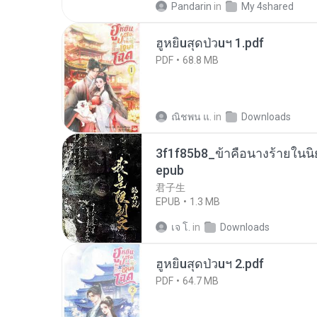
Pandarin
in
My 4shared
ฮูหยิuสุดป่วuฯ 1.pdf
PDF
68.8 MB
ณิชพน แ.
in
Downloads
3f1f85b8_ข้าคือนางร้ายในนิ
epub
君子生
EPUB
1.3 MB
เจ โ.
in
Downloads
ฮูหยิuสุดป่วuฯ 2.pdf
PDF
64.7 MB