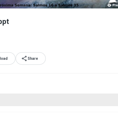
Pre
ppt
load
Share