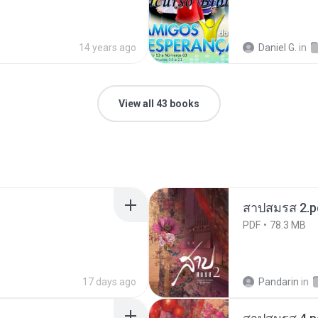
14 years ago
Daniel G.
in
View all 43 books
สาปสมรส 2.p
PDF
78.3 MB
17 days ago
Pandarin
in