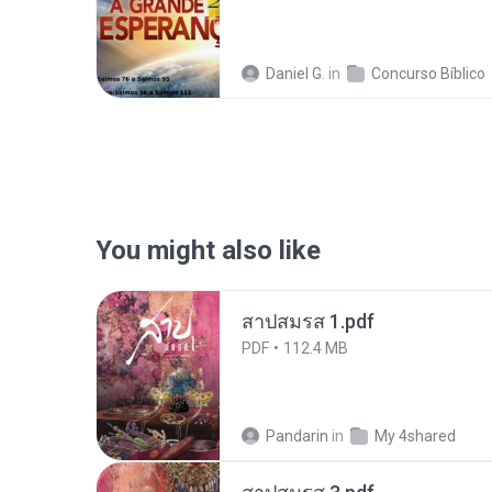
Daniel G.
in
Concurso Bíblico
You might also like
สาปสมรส 1.pdf
PDF
112.4 MB
Pandarin
in
My 4shared