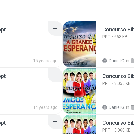
ppt
Concurso Bíb
PPT
653 KB
15 years ago
Daniel G.
in
ppt
Concurso Bíb
PPT
3,055 KB
14 years ago
Daniel G.
in
ppt
Concurso Bíb
PPT
3,060 KB