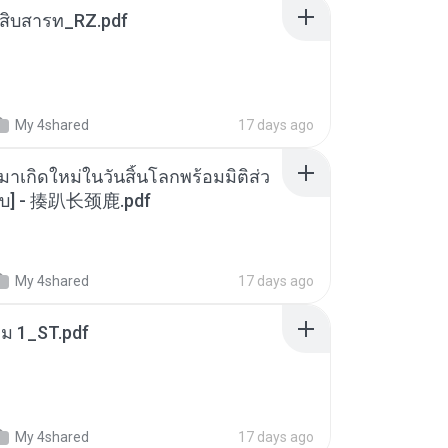
ณสิบสารท_RZ.pdf
My 4shared
17 days ago
มาเกิดใหม่ในวันสิ้นโลกพร้อมมิติส่ว
[จบ] - 揍趴长颈鹿.pdf
My 4shared
17 days ago
่ม 1_ST.pdf
My 4shared
17 days ago