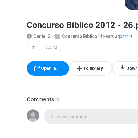
Concurso Bíblico 2012 - 26.
Daniel G.
in
Concurso Bíblico
14 years ago
more...
PPT
662 KB
Open in...
To library
Down
Comments
0
Add new comment