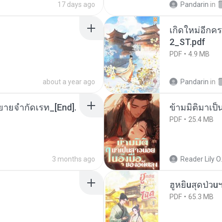
17 days ago
Pandarin
in
เกิดใหม่อีกคร
2_ST.pdf
PDF
4.9 MB
about a year ago
Pandarin
in
ยายจำกัดเรท_[End].
ข้ามมิติมาเป็
PDF
25.4 MB
3 months ago
Reader Lily O.
ฮูหยิuสุดป่วu
PDF
65.3 MB