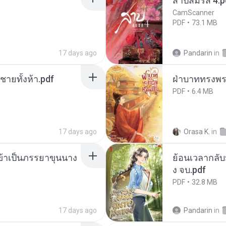
สาปสมรส 4.p
CamScanner
PDF
73.1 MB
17 days ago
Pandarin
in
ี่ชายทั้งห้า.pdf
ฝ่าบาททรงพระ
PDF
6.4 MB
17 days ago
Orasa K.
in
งข้าเป็นภรรยาขุนนาง
ย้อนเวลากลับม
ง จบ.pdf
PDF
32.8 MB
17 days ago
Pandarin
in