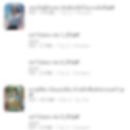
เธอเป็นผู้รับเหมาอันดับหนึ่งในแกแล็คซี่.pdf
PDF
19.9 MB
17일 전
Pandarin
อย่าไปยอม เล่ม 1_ST.pdf
decht
PDF
2.7 MB
17일 전
Pandarin
อย่าไปยอม เล่ม 2_ST.pdf
decht
PDF
2.5 MB
17일 전
Pandarin
ทะลุมิติมาเป็นแม่เลี้ยง ข้าพลิกฟื้นทั้งครอบครัว.p
df
PDF
42.5 MB
20일 전
kp_fha
อย่าไปยอม เล่ม 3_ST.pdf
decht
PDF
2.5 MB
17일 전
Pandarin