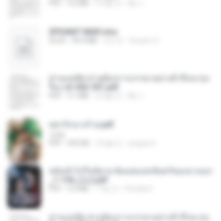
PDF
3.6 MB
2개월 전
My J.
SPIUNAT MAVI.xlsx
XLSX
99.4 MB
2년 전
Susann S.
ท่านแม่ทัพ ท่านต้องการภรรยาอย่างข้าถึงจะรุ่งเ
รือง ch 502-551.pdf
PDF
3.1 MB
2개월 전
My J.
หย่ารักนางร้าย.pdf
1234
PDF
692 KB
3개월 전
yingyai S.
หลังเข้าไปในนิยาย ฉันแย่งแสงจันทร์ของนางเอก
_1-154_(จบ).pdf
PDF
5.6 MB
17일 전
Pandarin
ท่านแม่ทัพ ท่านต้องการภรรยาอย่างข้าถึงจะรุ่งเ