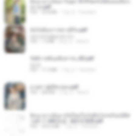
ย้อนเวลากลับมาในยุค 70 ชีวิตครั้งนี้ฉันขอเลือกเ
อง จบ.pdf
PDF
32.8 MB
17일 전
Pandarin
ฉันไม่ต้องการพร สุจิรัน.pdf
tanmobza@gmail.com
PDF
1.4 MB
26일 전
Mob K.
รัตติกาลพิรุณสิบสารท_RZ.pdf
decht
PDF
11.5 MB
17일 전
Pandarin
ม่ายสาวผู้เปียกปอน.pdf
PDF
684 KB
27일 전
Mob K.
ย้อนเวลากลับมาเกิดใหม่ในวันสิ้นโลกพร้อมมิติส่
วนตัว 1-443 [จบ] - 揍趴长颈鹿.pdf
PDF
499.6 MB
17일 전
Pandarin