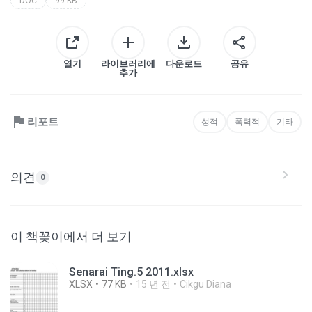
DOC
99 KB
열기
라이브러리에
다운로드
공유
추가
리포트
성적
폭력적
기타
의견
0
이 책꽂이에서 더 보기
Senarai Ting.5 2011.xlsx
XLSX
77 KB
15 년 전
Cikgu Diana