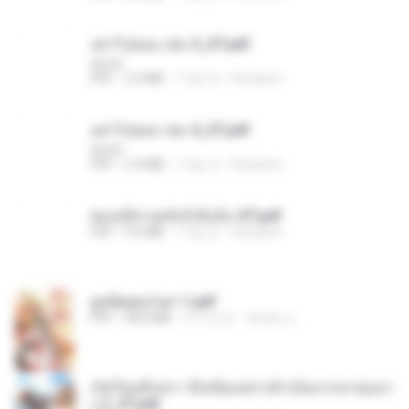
อย่าไปยอม เล่ม 5_ST.pdf
decht
PDF
2.4 MB
17일 전
Pandarin
อย่าไปยอม เล่ม 4_ST.pdf
decht
PDF
2.4 MB
17일 전
Pandarin
ฮ่องเต้ช่างคลั่งรักยิ่งนัก-ST.pdf
PDF
9.0 MB
17일 전
Pandarin
ฮูหยิuสุดป่วuฯ 1.pdf
PDF
68.8 MB
약 1년 전
ณิชพน แ.
เกิดใหม่อีกครา อี๋เหนียงอย่างข้าเป็นภรรยาขุนนา
ง 2_ST.pdf