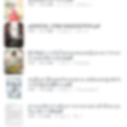
PDF
72.5 MB
약 1년 전
ณิชพน แ.
a6994762_9786160043507PDF.pdf
PDF
15.7 MB
3개월 전
อริยา ด.
[A Chu] การเกิดใหม่ของหมอหญิงเทวดา l ชายา
ท่านอ๋องปีศาจ [จบ].pdf
PDF
35.5 MB
17일 전
Pandarin
คนอื่นเขาฝึกยุทธกันแทบตาย แต่ฉันแค่ปลูกผักก็เ
ก่งได้ Ep.0-600 จบ.pdf
PDF
19.0 MB
3개월 전
Theerasak G.
ท่านแม่ทัพ ท่านต้องการภรรยาอย่างข้าถึงจะรุ่งเ
รือง ch 1-100.pdf
PDF
4.4 MB
2개월 전
My J.