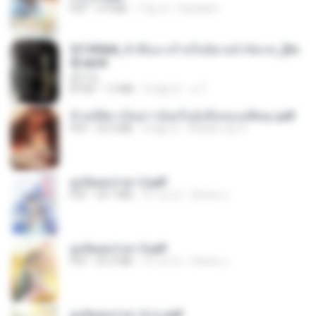
PDF
4.9 MB
17일 전
Pandarin
3f1f85b8_ข้าคือนางร้ายในนิยายจำกัดเรท_[En
d].epub
君子生
EPUB
1.3 MB
3개월 전
เจ โ.
ข้ามมิติมาเป็นสาวน้อยในอุ้งมือของอดีตลุง.pdf
PDF
25.4 MB
3개월 전
Reader Lily O.
ฮูหยิuสุดป่วuฯ 2.pdf
PDF
64.7 MB
약 1년 전
ณิชพน แ.
ฮูหยิuสุดป่วuฯ 3.pdf
PDF
65.3 MB
약 1년 전
ณิชพน แ.
ฮูหยิuสุดป่วuฯ 4 จบ.pdf