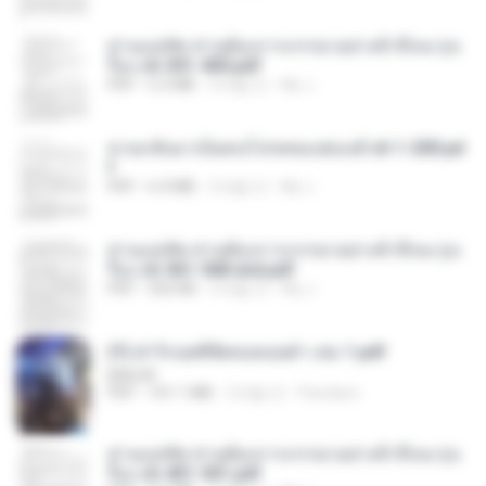
ท่านแม่ทัพ ท่านต้องการภรรยาอย่างข้าถึงจะรุ่งเ
รือง ch 301-400.pdf
PDF
5.2 MB
2개월 전
My J.
หวนกลับมาเป็นคนโปรดของฮ่องเต้ ch 1-200.pd
f
PDF
6.4 MB
2개월 전
My J.
ท่านแม่ทัพ ท่านต้องการภรรยาอย่างข้าถึงจะรุ่งเ
รือง ch 561-568 end.pdf
PDF
502 KB
2개월 전
My J.
(Y) ฝ่าวิกฤตพิชิตหอคอยดำ เล่ม 1.pdf
BAILIW
PDF
101.1 MB
2개월 전
Pandarin
ท่านแม่ทัพ ท่านต้องการภรรยาอย่างข้าถึงจะรุ่งเ
รือง ch 401-501.pdf