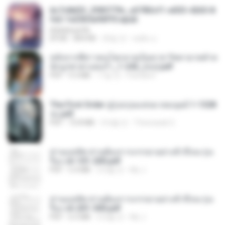
6c7c8d33_3f85779c_e3783cf1-e033-4265-8
fe2-1e23b5a9dff0.epub
littlebbear96
EPUB
804 KB
26일 전
ทอฝัน ม.
หลังจากพี่สาวคนโตกลายเป็นทาส รัชทายาทตำห
นักบูรพาตาแดงก่ำ_1-242_(จบ).pdf
PDF
9.3 MB
17일 전
Pandarin
The First Order สู่รุ่งอรุณแห่งมวลมนุษย์ 1-1328
จบ.pdf
PDF
72.8 MB
3개월 전
Theerasak G.
ท่านแม่ทัพ ท่านต้องการภรรยาอย่างข้าถึงจะรุ่งเ
รือง ch 101-200.pdf
PDF
5.4 MB
2개월 전
My J.
ท่านแม่ทัพ ท่านต้องการภรรยาอย่างข้าถึงจะรุ่งเ
รือง ch 201-300.pdf
PDF
6.5 MB
2개월 전
My J.