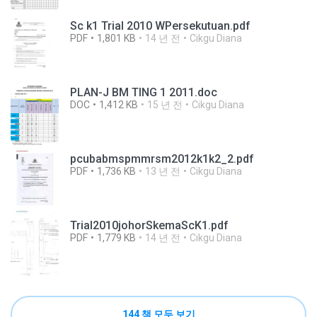
Sc k1 Trial 2010 WPersekutuan.pdf
PDF
1,801 KB
14 년 전
Cikgu Diana
PLAN-J BM TING 1 2011.doc
DOC
1,412 KB
15 년 전
Cikgu Diana
pcubabmspmmrsm2012k1k2_2.pdf
PDF
1,736 KB
13 년 전
Cikgu Diana
Trial2010johorSkemaScK1.pdf
PDF
1,779 KB
14 년 전
Cikgu Diana
144 책 모두 보기