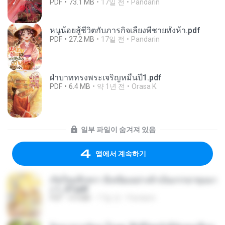
PDF
73.1 MB
17일 전
Pandarin
หนูน้อยสู้ชีวิตกับภารกิจเลี้ยงพี่ชายทั้งห้า.pdf
PDF
27.2 MB
17일 전
Pandarin
ฝ่าบาททรงพระเจริญหมื่นปี1.pdf
PDF
6.4 MB
약 1년 전
Orasa K.
일부 파일이 숨겨져 있음
앱에서 계속하기
เกิดใหม่อีกครา อี๋เหนียงอย่างข้าเป็นภรรยาขุนนา
ง 1_ST.pdf
PDF
4.9 MB
17일 전
Pandarin