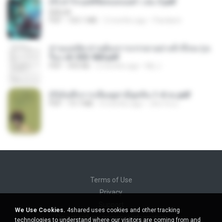
(Y) ฝ่าวิกฤตพิชิตหอคอยดำ เล่ม 3.pdf
BAILIW
PDF
103.1 MB
2 months ago
Pandarin
ท่านแม่ทัพ ท่านต้องการภรรยาอย่างข้าถึงจะรุ่งเ
รือง ch 553-560.pdf
PDF
493 KB
2 months ago
My J.
(Y)บันทึกการเลี้ยงดูสามียุคหิน 1-4 จบ.pdf
PDF
19.7 MB
4 months ago
เลิฟ รักนะ
Terms of Use
Privacy
Support
We Use Cookies.
4shared uses cookies and other tracking
Do not sell my personal information
technologies to understand where our visitors are coming from and