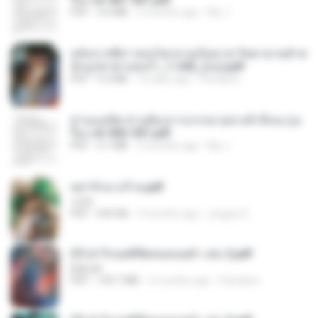
PDF
3.6 MB
2 months ago
My J.
หลังจากพี่สาวคนโตกลายเป็นทาส รัชทายาทตำห
นักบูรพาตาแดงก่ำ_1-242_(จบ).pdf
PDF
9.3 MB
16 days ago
Pandarin
ท่านแม่ทัพ ท่านต้องการภรรยาอย่างข้าถึงจะรุ่งเ
รือง ch 502-551.pdf
PDF
3.1 MB
2 months ago
My J.
หย่ารักนางร้าย.pdf
1234
PDF
692 KB
3 months ago
yingyai S.
(Y) ฝ่าวิกฤตพิชิตหอคอยดำ เล่ม 2.pdf
BAILIW
PDF
109.7 MB
2 months ago
Pandarin