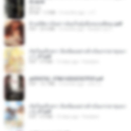
d].epub
君子生
EPUB
1.3 MB
3 months ago
เจ โ.
ข้ามมิติมาเป็นสาวน้อยในอุ้งมือของอดีตลุง.pdf
PDF
25.4 MB
3 months ago
Reader Lily O.
เกิดใหม่อีกครา อี๋เหนียงอย่างข้าเป็นภรรยาขุนนา
ง 1_ST.pdf
PDF
4.9 MB
16 days ago
Pandarin
a6994762_9786160043507PDF.pdf
PDF
15.7 MB
3 months ago
อริยา ด.
เกิดใหม่อีกครา อี๋เหนียงอย่างข้าเป็นภรรยาขุนนา
ง 2_ST.pdf
PDF
4.9 MB
16 days ago
Pandarin