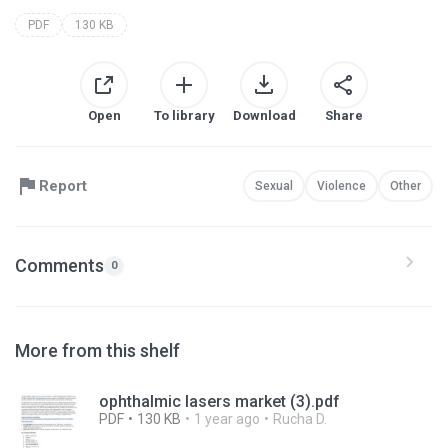
PDF
130 KB
Open
To library
Download
Share
Report
Sexual
Violence
Other
Comments
0
More from this shelf
ophthalmic lasers market (3).pdf
PDF
130 KB
1 year ago
Rucha D.