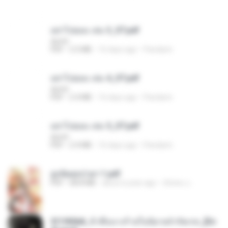
อย่าไปยอม เล่ม 3_ST.pdf
decht
PDF
2.5 MB
16 days ago
Pandarin
อย่าไปยอม เล่ม 4_ST.pdf
decht
PDF
2.4 MB
16 days ago
Pandarin
อย่าไปยอม เล่ม 5_ST.pdf
decht
PDF
2.4 MB
16 days ago
Pandarin
ฮูหยิuสุดป่วuฯ 1.pdf
PDF
68.8 MB
about a year ago
ณิชพน แ.
3f1f85b8_ข้าคือนางร้ายในนิยายจำกัดเรท_[En