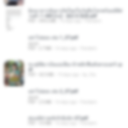
ย้อนเวลากลับมาเกิดใหม่ในวันสิ้นโลกพร้อมมิติส่
วนตัว 1-443 [จบ] - 揍趴长颈鹿.pdf
PDF
499.6 MB
16 days ago
Pandarin
อย่าไปยอม เล่ม 1_ST.pdf
decht
PDF
2.7 MB
16 days ago
Pandarin
ทะลุมิติมาเป็นแม่เลี้ยง ข้าพลิกฟื้นทั้งครอบครัว.p
df
PDF
42.5 MB
19 days ago
kp_fha
อย่าไปยอม เล่ม 2_ST.pdf
decht
PDF
2.5 MB
16 days ago
Pandarin
ฮ่องเต้ช่างคลั่งรักยิ่งนัก-ST.pdf
PDF
9.0 MB
16 days ago
Pandarin