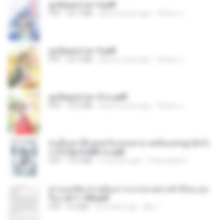
ฮูหยิuสุดป่วuฯ 2.pdf
PDF
64.7 MB
about a year ago
ณิชพน แ.
ฮูหยิuสุดป่วuฯ 3.pdf
PDF
65.3 MB
about a year ago
ณิชพน แ.
ฮูหยิuสุดป่วuฯ 4 จบ.pdf
PDF
72.5 MB
about a year ago
ณิชพน แ.
คนอื่นเขาฝึกยุทธกันแทบตาย แต่ฉันแค่ปลูกผักก็เ
ก่งได้ Ep.0-600 จบ.pdf
PDF
19.0 MB
3 months ago
Theerasak G.
ท่านแม่ทัพ ท่านต้องการภรรยาอย่างข้าถึงจะรุ่งเ
รือง ch 1-100.pdf
PDF
4.4 MB
2 months ago
My J.