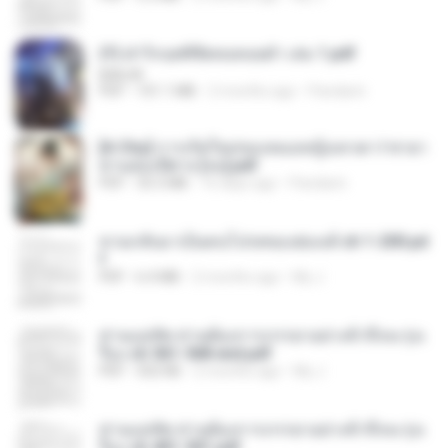
(Y) ฝ่าวิกฤตพิชิตหอคอยดำ เล่ม 1.pdf
BAILIW
PDF
101.1 MB
2 months ago
Pandarin
[A Chu] การเกิดใหม่ของหมอหญิงเทวดา l ชายา
ท่านอ๋องปีศาจ [จบ].pdf
PDF
35.5 MB
16 days ago
Pandarin
หวนกลับมาเป็นคนโปรดของฮ่องเต้ ch 1-200.pd
f
PDF
6.4 MB
2 months ago
My J.
ท่านแม่ทัพ ท่านต้องการภรรยาอย่างข้าถึงจะรุ่งเ
รือง ch 561-568 end.pdf
PDF
502 KB
2 months ago
My J.
ท่านแม่ทัพ ท่านต้องการภรรยาอย่างข้าถึงจะรุ่งเ
รือง ch 401-501.pdf