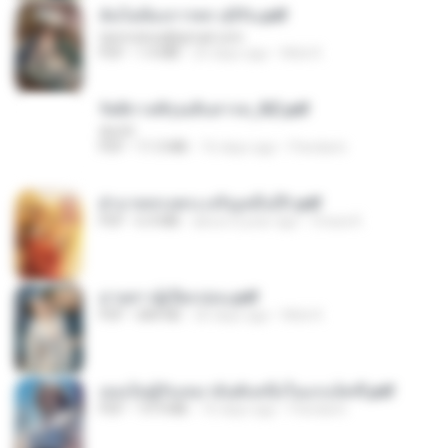
ฉันไม่ต้องการพร สุจิรัน.pdf
tanmobza@gmail.com
PDF
1.4 MB
25 days ago
Mob K.
รัตติกาลพิรุณสิบสารท_RZ.pdf
decht
PDF
11.5 MB
16 days ago
Pandarin
ฝ่าบาททรงพระเจริญหมื่นปี1.pdf
PDF
6.4 MB
about a year ago
Orasa K.
ม่ายสาวผู้เปียกปอน.pdf
PDF
684 KB
26 days ago
Mob K.
เธอเป็นผู้รับเหมาอันดับหนึ่งในแกแล็คซี่.pdf
PDF
19.9 MB
16 days ago
Pandarin