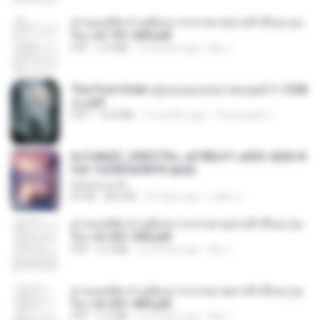
ท่านแม่ทัพ ท่านต้องการภรรยาอย่างข้าถึงจะรุ่งเ
รือง ch 101-200.pdf
PDF
5.4 MB
2 months ago
My J.
The First Order สู่รุ่งอรุณแห่งมวลมนุษย์ 1-1328
จบ.pdf
PDF
72.8 MB
3 months ago
Theerasak G.
6c7c8d33_3f85779c_e3783cf1-e033-4265-8
fe2-1e23b5a9dff0.epub
littlebbear96
EPUB
804 KB
25 days ago
ทอฝัน ม.
ท่านแม่ทัพ ท่านต้องการภรรยาอย่างข้าถึงจะรุ่งเ
รือง ch 201-300.pdf
PDF
6.5 MB
2 months ago
My J.
ท่านแม่ทัพ ท่านต้องการภรรยาอย่างข้าถึงจะรุ่งเ
รือง ch 301-400.pdf
PDF
5.2 MB
2 months ago
My J.