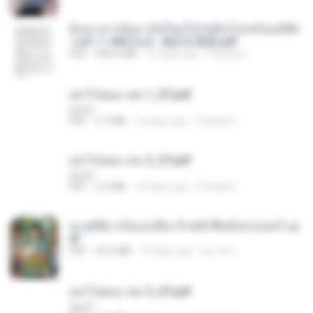
ย้อนเวลากลับมาเกิดใหม่ในวันสิ้นโลกพร้อมมิติส่
วนตัว 1-443 [จบ] - 揍趴长颈鹿.pdf
PDF
499.6 MB
16 days ago
Pandarin
อย่าไปยอม เล่ม 1_ST.pdf
decht
PDF
2.7 MB
16 days ago
Pandarin
อย่าไปยอม เล่ม 2_ST.pdf
decht
PDF
2.5 MB
16 days ago
Pandarin
ทะลุมิติมาเป็นแม่เลี้ยง ข้าพลิกฟื้นทั้งครอบครัว.p
df
PDF
42.5 MB
19 days ago
kp_fha
อย่าไปยอม เล่ม 3_ST.pdf
decht