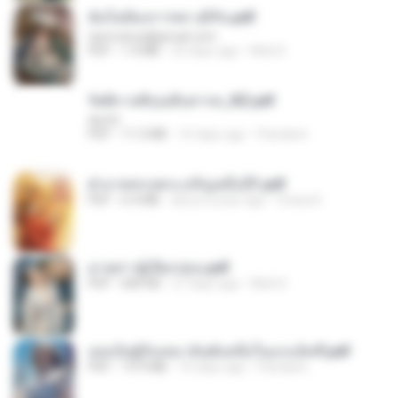
ฉันไม่ต้องการพร สุจิรัน.pdf
tanmobza@gmail.com
PDF
1.4 MB
25 days ago
Mob K.
รัตติกาลพิรุณสิบสารท_RZ.pdf
decht
PDF
11.5 MB
16 days ago
Pandarin
ฝ่าบาททรงพระเจริญหมื่นปี1.pdf
PDF
6.4 MB
about a year ago
Orasa K.
ม่ายสาวผู้เปียกปอน.pdf
PDF
684 KB
27 days ago
Mob K.
เธอเป็นผู้รับเหมาอันดับหนึ่งในแกแล็คซี่.pdf
PDF
19.9 MB
16 days ago
Pandarin