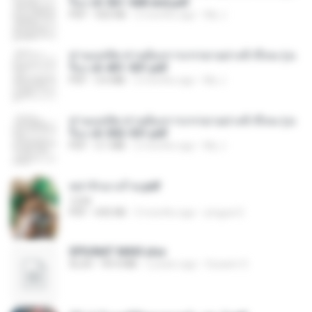
รือง ch 561-568 end.pdf
PDF
502 KB
2 months ago
My J.
ท่านแม่ทัพ ท่านต้องการภรรยาอย่างข้าถึงจะรุ่งเ
รือง ch 401-501.pdf
PDF
3.6 MB
2 months ago
My J.
ท่านแม่ทัพ ท่านต้องการภรรยาอย่างข้าถึงจะรุ่งเ
รือง ch 502-551.pdf
PDF
3.1 MB
2 months ago
My J.
หย่ารักนางร้าย.pdf
1234
PDF
692 KB
3 months ago
yingyai S.
SPIUNAT MAVI.xlsx
XLSX
99.4 MB
2 years ago
Susann S.