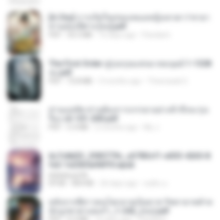
[A Chu] การเกิดใหม่ของหมอหญิงเทวดา l ชายา
ท่านอ๋องปีศาจ [จบ].pdf
PDF
35.5 MB
16 days ago
Pandarin
The First Order สู่รุ่งอรุณแห่งมวลมนุษย์ 1-1328
จบ.pdf
PDF
72.8 MB
3 months ago
Theerasak G.
ท่านแม่ทัพ ท่านต้องการภรรยาอย่างข้าถึงจะรุ่งเ
รือง ch 101-200.pdf
PDF
5.4 MB
2 months ago
My J.
6c7c8d33_3f85779c_e3783cf1-e033-4265-8
fe2-1e23b5a9dff0.epub
littlebbear96
EPUB
804 KB
26 days ago
ทอฝัน ม.
หลังจากพี่สาวคนโตกลายเป็นทาส รัชทายาทตำห
นักบูรพาตาแดงก่ำ_1-242_(จบ).pdf
PDF
9.3 MB
16 days ago
Pandarin