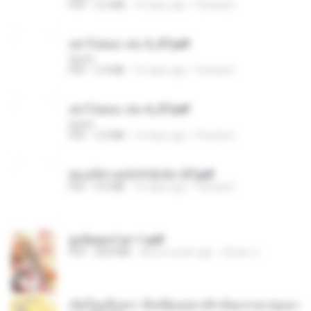
PDF
2.5 MB
16 days ago
Pandarin
อย่าไปยอม เล่ม 5_ST.pdf
decht
PDF
2.4 MB
16 days ago
Pandarin
อย่าไปยอม เล่ม 4_ST.pdf
decht
PDF
2.4 MB
16 days ago
Pandarin
ฮ่องเต้ช่างคลั่งรักยิ่งนัก-ST.pdf
PDF
9.0 MB
16 days ago
Pandarin
ฮูหยิuสุดป่วuฯ 1.pdf
PDF
68.8 MB
about a year ago
ณิชพน แ.
เกิดใหม่อีกครา อี๋เหนียงอย่างข้าเป็นภรรยาขุนนา