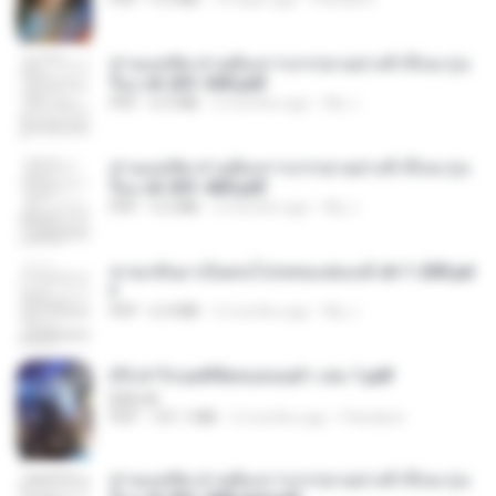
ท่านแม่ทัพ ท่านต้องการภรรยาอย่างข้าถึงจะรุ่งเ
รือง ch 201-300.pdf
PDF
6.5 MB
2 months ago
My J.
ท่านแม่ทัพ ท่านต้องการภรรยาอย่างข้าถึงจะรุ่งเ
รือง ch 301-400.pdf
PDF
5.2 MB
2 months ago
My J.
หวนกลับมาเป็นคนโปรดของฮ่องเต้ ch 1-200.pd
f
PDF
6.4 MB
2 months ago
My J.
(Y) ฝ่าวิกฤตพิชิตหอคอยดำ เล่ม 1.pdf
BAILIW
PDF
101.1 MB
2 months ago
Pandarin
ท่านแม่ทัพ ท่านต้องการภรรยาอย่างข้าถึงจะรุ่งเ