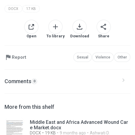
DOCX
17 KB
Open
To library
Download
Share
Report
Sexual
Violence
Other
Comments
0
More from this shelf
Middle East and Africa Advanced Wound Car
e Market.docx
DOCX
19 KB
9 months ago
Ashwati D.