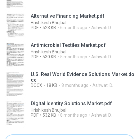
Alternative Financing Market.pdf
Hrishikesh Bhujbal
PDF
523 KB
6 months ago
Ashwati D.
Antimicrobial Textiles Market.pdf
Hrishikesh Bhujbal
PDF
530 KB
5 months ago
Ashwati D.
U.S. Real World Evidence Solutions Market.do
cx
DOCX
18 KB
8 months ago
Ashwati D.
Digital Identity Solutions Market.pdf
Hrishikesh Bhujbal
PDF
532 KB
8 months ago
Ashwati D.