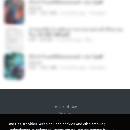
(Y) ฝ่าวิกฤตพิชิตหอคอยดำ เล่ม 2.pdf
BAILIW
PDF
109.7 MB
2 months ago
Pandarin
ท่านแม่ทัพ ท่านต้องการภรรยาอย่างข้าถึงจะรุ่งเ
รือง ch 553-560.pdf
PDF
493 KB
2 months ago
My J.
(Y) ฝ่าวิกฤตพิชิตหอคอยดำ เล่ม 3.pdf
BAILIW
PDF
103.1 MB
2 months ago
Pandarin
Terms of Use
Privacy
Support
We Use Cookies.
4shared uses cookies and other tracking
Do not sell my personal information