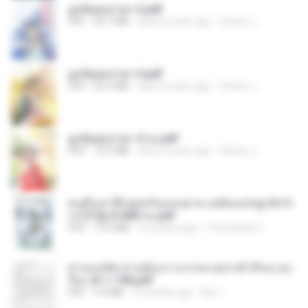
ฮูหยิuสุดป่วuฯ 2.pdf
PDF
64.7 MB
about a year ago
ณิชพน แ.
ฮูหยิuสุดป่วuฯ 3.pdf
PDF
65.3 MB
about a year ago
ณิชพน แ.
ฮูหยิuสุดป่วuฯ 4 จบ.pdf
PDF
72.5 MB
about a year ago
ณิชพน แ.
คนอื่นเขาฝึกยุทธกันแทบตาย แต่ฉันแค่ปลูกผักก็เ
ก่งได้ Ep.0-600 จบ.pdf
PDF
19.0 MB
3 months ago
Theerasak G.
ท่านแม่ทัพ ท่านต้องการภรรยาอย่างข้าถึงจะรุ่งเ
รือง ch 1-100.pdf
PDF
4.4 MB
2 months ago
My J.