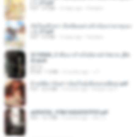
ง 1_ST.pdf
PDF
4.9 MB
16 days ago
Pandarin
เกิดใหม่อีกครา อี๋เหนียงอย่างข้าเป็นภรรยาขุนนา
ง 2_ST.pdf
PDF
4.9 MB
16 days ago
Pandarin
3f1f85b8_ข้าคือนางร้ายในนิยายจำกัดเรท_[En
d].epub
君子生
EPUB
1.3 MB
3 months ago
เจ โ.
ข้ามมิติมาเป็นสาวน้อยในอุ้งมือของอดีตลุง.pdf
PDF
25.4 MB
3 months ago
Reader Lily O.
a6994762_9786160043507PDF.pdf
PDF
15.7 MB
3 months ago
อริยา ด.