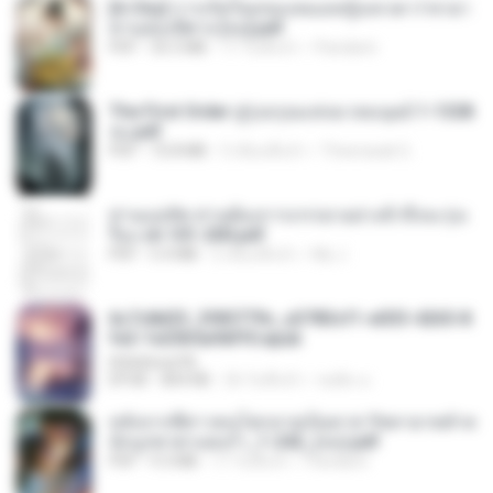
[A Chu] การเกิดใหม่ของหมอหญิงเทวดา l ชายา
ท่านอ๋องปีศาจ [จบ].pdf
PDF
35.5 MB
17 วันที่แล้ว
Pandarin
The First Order สู่รุ่งอรุณแห่งมวลมนุษย์ 1-1328
จบ.pdf
PDF
72.8 MB
3 เดือนที่แล้ว
Theerasak G.
ท่านแม่ทัพ ท่านต้องการภรรยาอย่างข้าถึงจะรุ่งเ
รือง ch 101-200.pdf
PDF
5.4 MB
2 เดือนที่แล้ว
My J.
6c7c8d33_3f85779c_e3783cf1-e033-4265-8
fe2-1e23b5a9dff0.epub
littlebbear96
EPUB
804 KB
26 วันที่แล้ว
ทอฝัน ม.
หลังจากพี่สาวคนโตกลายเป็นทาส รัชทายาทตำห
นักบูรพาตาแดงก่ำ_1-242_(จบ).pdf
PDF
9.3 MB
17 วันที่แล้ว
Pandarin