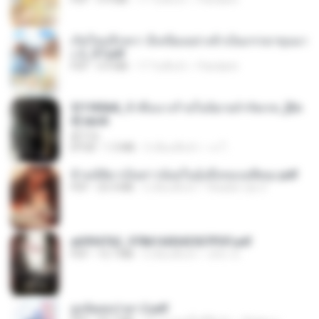
เกิดใหม่อีกครา อี๋เหนียงอย่างข้าเป็นภรรยาขุนนา
ง 2_ST.pdf
PDF
4.9 MB
17 วันที่แล้ว
Pandarin
3f1f85b8_ข้าคือนางร้ายในนิยายจำกัดเรท_[En
d].epub
君子生
EPUB
1.3 MB
3 เดือนที่แล้ว
เจ โ.
ข้ามมิติมาเป็นสาวน้อยในอุ้งมือของอดีตลุง.pdf
PDF
25.4 MB
3 เดือนที่แล้ว
Reader Lily O.
a6994762_9786160043507PDF.pdf
PDF
15.7 MB
3 เดือนที่แล้ว
อริยา ด.
ฮูหยิuสุดป่วuฯ 2.pdf