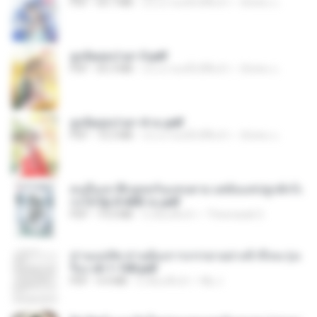
PDF
64.7 MB
ประมาณหนึ่งปีที่แล้ว
ณิชพน แ.
ฮูหยิuสุดป่วuฯ 3.pdf
PDF
65.3 MB
ประมาณหนึ่งปีที่แล้ว
ณิชพน แ.
ฮูหยิuสุดป่วuฯ 4 จบ.pdf
PDF
72.5 MB
ประมาณหนึ่งปีที่แล้ว
ณิชพน แ.
คนอื่นเขาฝึกยุทธกันแทบตาย แต่ฉันแค่ปลูกผักก็เ
ก่งได้ Ep.0-600 จบ.pdf
PDF
19.0 MB
3 เดือนที่แล้ว
Theerasak G.
ท่านแม่ทัพ ท่านต้องการภรรยาอย่างข้าถึงจะรุ่งเ
รือง ch 1-100.pdf
PDF
4.4 MB
2 เดือนที่แล้ว
My J.