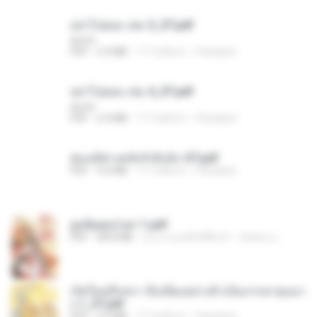
อย่าไปยอม เล่ม 5_ST.pdf
decht
PDF
2.4 MB
17 วันที่แล้ว
Pandarin
อย่าไปยอม เล่ม 4_ST.pdf
decht
PDF
2.4 MB
17 วันที่แล้ว
Pandarin
ฮ่องเต้ช่างคลั่งรักยิ่งนัก-ST.pdf
PDF
9.0 MB
17 วันที่แล้ว
Pandarin
ฮูหยิuสุดป่วuฯ 1.pdf
PDF
68.8 MB
ประมาณหนึ่งปีที่แล้ว
ณิชพน แ.
เกิดใหม่อีกครา อี๋เหนียงอย่างข้าเป็นภรรยาขุนนา
ง 1_ST.pdf
PDF
4.9 MB
17 วันที่แล้ว
Pandarin