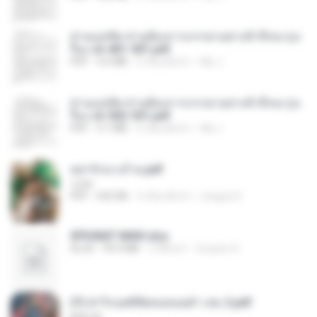
ท่านแม่ทัพ ท่านต้องการภรรยาอย่างข้าถึงจะรุ่งเ
รือง ch 401-501.pdf
PDF
3.6 MB
2 เดือนที่แล้ว
My J.
ท่านแม่ทัพ ท่านต้องการภรรยาอย่างข้าถึงจะรุ่งเ
รือง ch 502-551.pdf
PDF
3.1 MB
2 เดือนที่แล้ว
My J.
หย่ารักนางร้าย.pdf
1234
PDF
692 KB
3 เดือนที่แล้ว
yingyai S.
SPIUNAT MAVI.xlsx
XLSX
99.4 MB
2 ปีที่แล้ว
Susann S.
(Y) ฝ่าวิกฤตพิชิตหอคอยดำ เล่ม 2.pdf