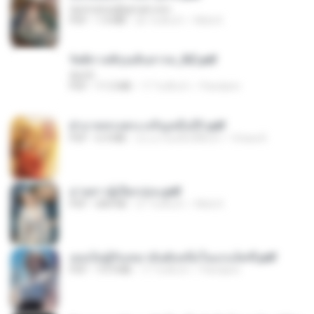
tanmobza@gmail.com
PDF
1.4 MB
26 วันที่แล้ว
Mob K.
รัตติกาลพิรุณสิบสารท_RZ.pdf
decht
PDF
11.5 MB
17 วันที่แล้ว
Pandarin
ฝ่าบาททรงพระเจริญหมื่นปี1.pdf
PDF
6.4 MB
ประมาณหนึ่งปีที่แล้ว
Orasa K.
ม่ายสาวผู้เปียกปอน.pdf
PDF
684 KB
27 วันที่แล้ว
Mob K.
เธอเป็นผู้รับเหมาอันดับหนึ่งในแกแล็คซี่.pdf
PDF
19.9 MB
17 วันที่แล้ว
Pandarin