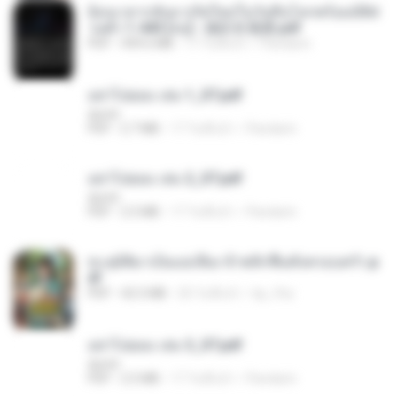
ย้อนเวลากลับมาเกิดใหม่ในวันสิ้นโลกพร้อมมิติส่
วนตัว 1-443 [จบ] - 揍趴长颈鹿.pdf
PDF
499.6 MB
17 วันที่แล้ว
Pandarin
อย่าไปยอม เล่ม 1_ST.pdf
decht
PDF
2.7 MB
17 วันที่แล้ว
Pandarin
อย่าไปยอม เล่ม 2_ST.pdf
decht
PDF
2.5 MB
17 วันที่แล้ว
Pandarin
ทะลุมิติมาเป็นแม่เลี้ยง ข้าพลิกฟื้นทั้งครอบครัว.p
df
PDF
42.5 MB
20 วันที่แล้ว
kp_fha
อย่าไปยอม เล่ม 3_ST.pdf
decht
PDF
2.5 MB
17 วันที่แล้ว
Pandarin