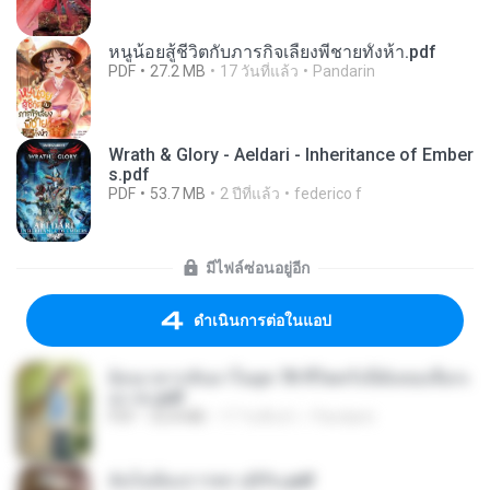
หนูน้อยสู้ชีวิตกับภารกิจเลี้ยงพี่ชายทั้งห้า.pdf
PDF
27.2 MB
17 วันที่แล้ว
Pandarin
Wrath & Glory - Aeldari - Inheritance of Ember
s.pdf
PDF
53.7 MB
2 ปีที่แล้ว
federico f
มีไฟล์ซ่อนอยู่อีก
ดำเนินการต่อในแอป
ย้อนเวลากลับมาในยุค 70 ชีวิตครั้งนี้ฉันขอเลือกเ
อง จบ.pdf
PDF
32.8 MB
17 วันที่แล้ว
Pandarin
ฉันไม่ต้องการพร สุจิรัน.pdf