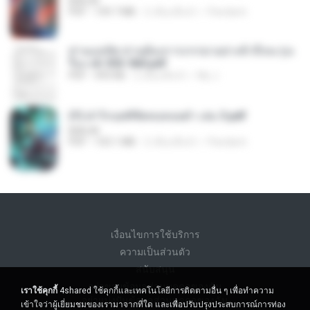
BAILIW
PDF
109.7 MB
2 เดือนที่แล้ว
Pandarin
ท่านแม่ทัพ ท่านต้องการภรรยาอย่างข้าถึงจะรุ่งเ
รือง ch 553-560.pdf
PDF
493 KB
2 เดือนที่แล้ว
My J.
(Y) ฝ่าวิกฤตพิชิตหอคอยดำ เล่ม 3.pdf
BAILIW
PDF
103.1 MB
2 เดือนที่แล้ว
Pandarin
เงื่อนไขการใช้บริการ
ความเป็นส่วนตัว
สนับสนุน
อย่าขายข้อมูลส่วนบุคคลของฉัน
เราใช้คุกกี้
4shared ใช้คุกกี้และเทคโนโลยีการติดตามอื่น ๆ เพื่อทำความ
อย่าแบ่งปันข้อมูลส่วนบุคคลของฉัน
เข้าใจว่าผู้เยี่ยมชมของเรามาจากที่ใด และเพื่อปรับปรุงประสบการณ์การท่อง