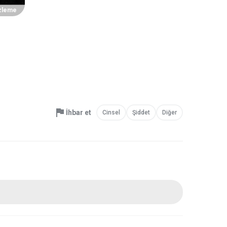
zleme
İhbar et
Cinsel
Şiddet
Diğer