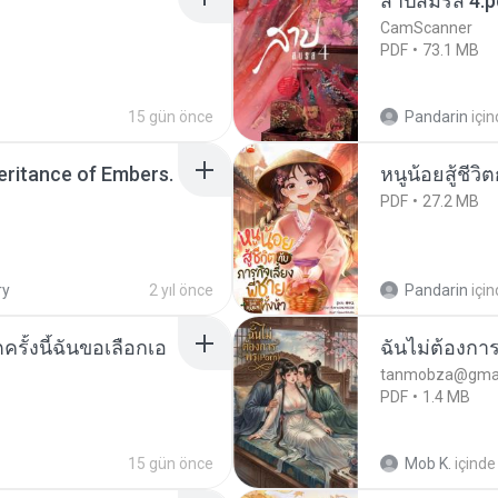
สาปสมรส 4.p
CamScanner
PDF
73.1 MB
15 gün önce
Pandarin
içi
heritance of Embers.
หนูน้อยสู้ชีวิ
PDF
27.2 MB
ry
2 yıl önce
Pandarin
içi
ครั้งนี้ฉันขอเลือกเอ
ฉันไม่ต้องการ
tanmobza@gmai
PDF
1.4 MB
15 gün önce
Mob K.
içinde