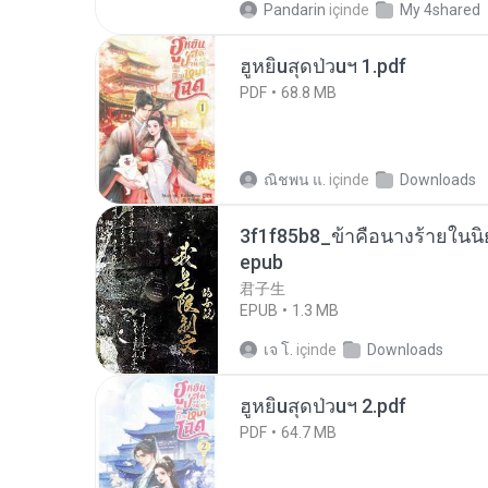
Pandarin
içinde
My 4shared
ฮูหยิuสุดป่วuฯ 1.pdf
PDF
68.8 MB
ณิชพน แ.
içinde
Downloads
3f1f85b8_ข้าคือนางร้ายในนิ
epub
君子生
EPUB
1.3 MB
เจ โ.
içinde
Downloads
ฮูหยิuสุดป่วuฯ 2.pdf
PDF
64.7 MB