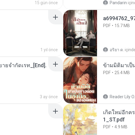
15 gün önce
Pandarin
içi
a6994762_9
PDF
15.7 MB
1 yıl önce
อริยา ด.
içind
ยายจำกัดเรท_[End].
ข้ามมิติมาเป็
PDF
25.4 MB
3 ay önce
Reader Lily O.
เกิดใหม่อีกคร
1_ST.pdf
PDF
4.9 MB