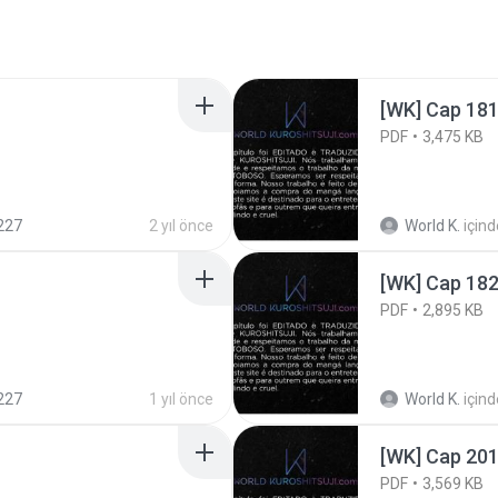
[WK] Cap 18
PDF
3,475 KB
227
2 yıl önce
World K.
içind
[WK] Cap 18
PDF
2,895 KB
227
1 yıl önce
World K.
içind
[WK] Cap 20
PDF
3,569 KB