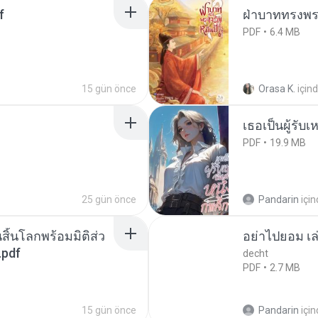
f
ฝ่าบาททรงพระ
PDF
6.4 MB
15 gün önce
Orasa K.
için
เธอเป็นผู้รับ
PDF
19.9 MB
25 gün önce
Pandarin
içi
สิ้นโลกพร้อมมิติส่ว
อย่าไปยอม เล
.pdf
decht
PDF
2.7 MB
15 gün önce
Pandarin
içi