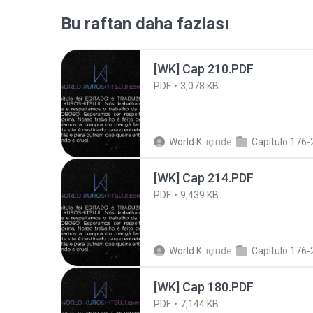
Bu raftan daha fazlası
[WK] Cap 210.PDF
PDF
3,078 KB
World K.
içinde
Capítulo 176-
[WK] Cap 214.PDF
PDF
9,439 KB
World K.
içinde
Capítulo 176-
[WK] Cap 180.PDF
PDF
7,144 KB