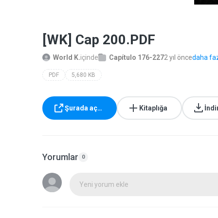
[WK] Cap 200.PDF
World K.
içinde
Capítulo 176-227
2 yıl önce
daha faz
PDF
5,680 KB
Şurada aç…
Kitaplığa
İndi
Yorumlar
0
Yeni yorum ekle