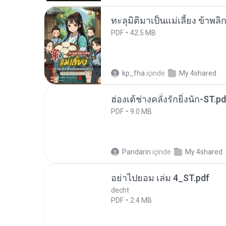
ทะลุมิติมาเป็นแม่เลี้ยง ข้าพลิ
PDF
42.5 MB
kp_fha
içinde
My 4shared
ฮ่องเต้ช่างคลั่งรักยิ่งนัก-ST.pd
PDF
9.0 MB
Pandarin
içinde
My 4shared
อย่าไปยอม เล่ม 4_ST.pdf
decht
PDF
2.4 MB