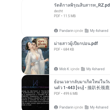
รัตติกาลพิรุณสิบสารท_RZ.pd
decht
PDF
11.5 MB
Pandarin
içinde
My 4shared
ม่ายสาวผู้เปียกปอน.pdf
PDF
684 KB
Mob K.
içinde
My 4shared
ย้อนเวลากลับมาเกิดใหม่ในวัน
นตัว 1-443 [จบ] - 揍趴长颈鹿
PDF
499.6 MB
Pandarin
içinde
My 4shared