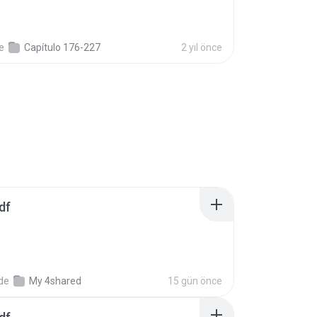
e
Capítulo 176-227
2 yıl önce
df
nde
My 4shared
15 gün önce