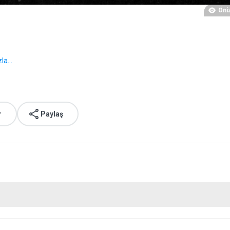
Öni
la...
r
Paylaş