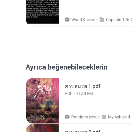
World K.
içinde
Capítulo 176-
Ayrıca beğenebileceklerin
สาปสมรส 1.pdf
PDF
112.4 MB
Pandarin
içinde
My 4shared