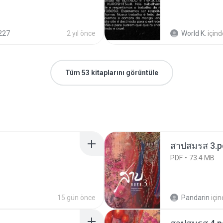
227
2 yıl önce
World K.
içind
Tüm 53 kitaplarını görüntüle
สาปสมรส 3.p
PDF
73.4 MB
15 gün önce
Pandarin
içi