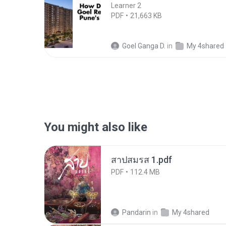
Learner 2
PDF
21,663 KB
Goel Ganga D.
in
My 4shared
You might also like
สาปสมรส 1.pdf
PDF
112.4 MB
Pandarin
in
My 4shared