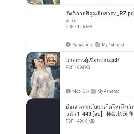
รัตติกาลพิรุณสิบสารท_RZ.pd
decht
PDF
11.5 MB
Pandarin
in
My 4shared
ม่ายสาวผู้เปียกปอน.pdf
PDF
684 KB
Mob K.
in
My 4shared
ย้อนเวลากลับมาเกิดใหม่ในวัน
นตัว 1-443 [จบ] - 揍趴长颈鹿
PDF
499.6 MB