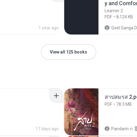
y and Comfo
Learner 2
PDF
8,124 KB
1 year ago
Goel Ganga D
View all 125 books
สาปสมรส 2.p
PDF
78.3 MB
17 days ago
Pandarin
in