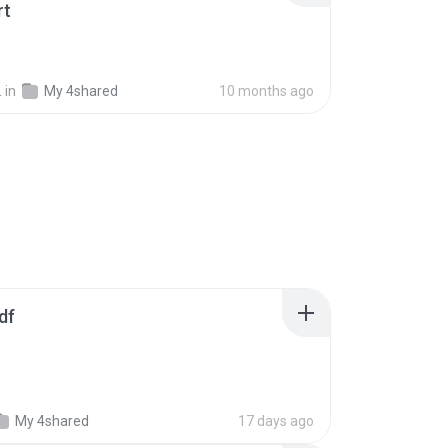
rt
.
in
My 4shared
10 months ago
df
My 4shared
17 days ago