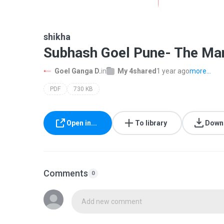
shikha
Subhash Goel Pune- The Man
Goel Ganga D.
in
My 4shared
1 year ago
more...
PDF
730 KB
Open in...
To library
Down
Comments
0
Add new comment