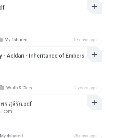
df
My 4shared
17 days ago
 - Aeldari - Inheritance of Embers.
Wrath & Glory
2 years ago
พร สุจิรัน.pdf
l.com
My 4shared
26 days ago