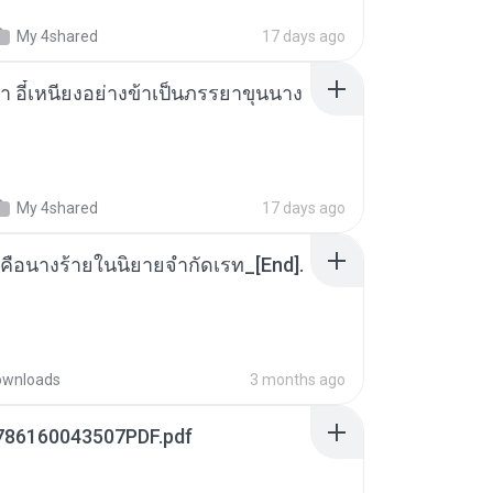
My 4shared
17 days ago
า อี๋เหนียงอย่างข้าเป็นภรรยาขุนนาง
My 4shared
17 days ago
คือนางร้ายในนิยายจำกัดเรท_[End].
ownloads
3 months ago
786160043507PDF.pdf