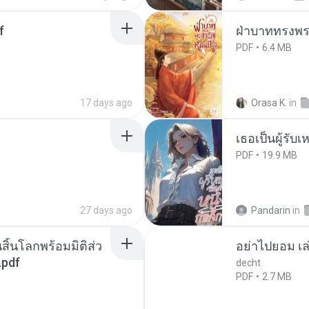
f
ฝ่าบาททรงพระ
PDF
6.4 MB
17 days ago
Orasa K.
in
เธอเป็นผู้รับ
PDF
19.9 MB
27 days ago
Pandarin
in
สิ้นโลกพร้อมมิติส่ว
อย่าไปยอม เล
.pdf
decht
PDF
2.7 MB