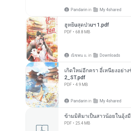
Pandarin
in
My 4shared
ฮูหยิuสุดป่วuฯ 1.pdf
PDF
68.8 MB
ณิชพน แ.
in
Downloads
เกิดใหม่อีกครา อี๋เหนียงอย่า
2_ST.pdf
PDF
4.9 MB
Pandarin
in
My 4shared
ข้ามมิติมาเป็นสาวน้อยในอุ้งม
PDF
25.4 MB