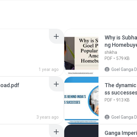
Why is Subh
ng Homebuy
shikha
PDF
579 KB
1 year ago
Goel Ganga D
oad.pdf
The dynamic 
ss successes
PDF
913 KB
3 years ago
Goel Ganga D
Ganga Imperi