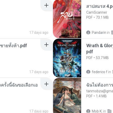
สาปสมรส 4.p
CamScanner
PDF
73.1 MB
17 days ago
Pandarin
in
ี่ชายทั้งห้า.pdf
Wrath & Glory
pdf
PDF
53.7 MB
17 days ago
federico f
in
ครั้งนี้ฉันขอเลือกเอ
ฉันไม่ต้องการ
tanmobza@gmai
PDF
1.4 MB
17 days ago
Mob K.
in