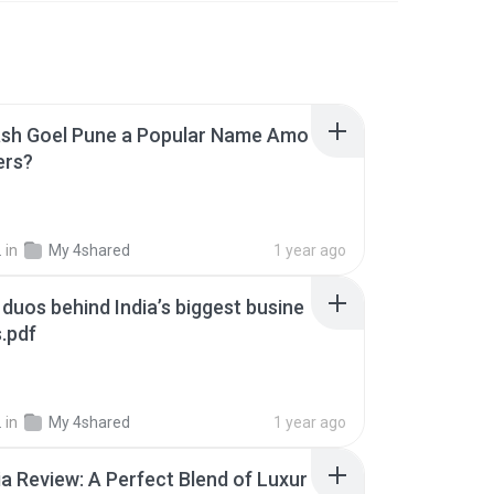
ash Goel Pune a Popular Name Amo
ers?
.
in
My 4shared
1 year ago
duos behind India’s biggest busine
.pdf
.
in
My 4shared
1 year ago
a Review: A Perfect Blend of Luxur