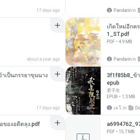
17 days ago
Pandarin
in
เกิดใหม่อีกคร
1_ST.pdf
PDF
4.9 MB
about a year ago
Pandarin
in
งข้าเป็นภรรยาขุนนาง
3f1f85b8_ข้า
epub
君子生
EPUB
1.3 MB
17 days ago
เจ โ.
in
D
ือของอดีตลุง.pdf
a6994762_9
PDF
15.7 MB