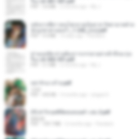
รือง ch 401-501.pdf
PDF
3.6 MB
2 months ago
My J.
หลังจากพี่สาวคนโตกลายเป็นทาส รัชทายาทตำห
นักบูรพาตาแดงก่ำ_1-242_(จบ).pdf
PDF
9.3 MB
16 days ago
Pandarin
ท่านแม่ทัพ ท่านต้องการภรรยาอย่างข้าถึงจะรุ่งเ
รือง ch 502-551.pdf
PDF
3.1 MB
2 months ago
My J.
หย่ารักนางร้าย.pdf
1234
PDF
692 KB
3 months ago
yingyai S.
(Y) ฝ่าวิกฤตพิชิตหอคอยดำ เล่ม 2.pdf
BAILIW
PDF
109.7 MB
2 months ago
Pandarin