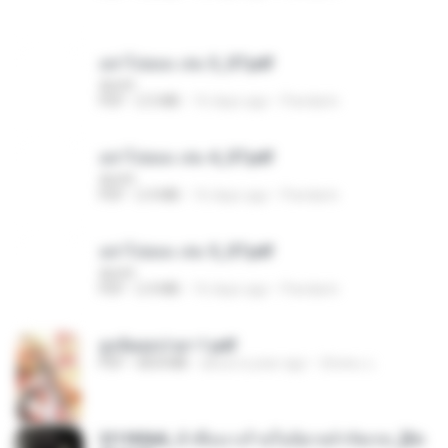
อย่าไปยอม เล่ม 3_ST.pdf
decht
PDF
2.5 MB
16 days ago
Pandarin
อย่าไปยอม เล่ม 4_ST.pdf
decht
PDF
2.4 MB
16 days ago
Pandarin
อย่าไปยอม เล่ม 5_ST.pdf
decht
PDF
2.4 MB
16 days ago
Pandarin
ฮูหยิuสุดป่วuฯ 1.pdf
PDF
68.8 MB
about a year ago
ณิชพน แ.
3f1f85b8_ข้าคือนางร้ายในนิยายจำกัดเรท_[En