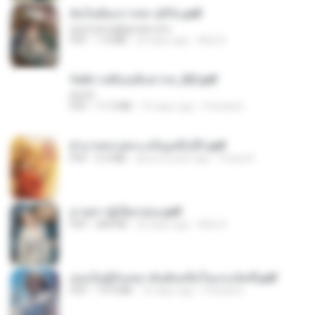
ฉันไม่ต้องการพร สุจิรัน.pdf
tanmobza@gmail.com
PDF
1.4 MB
24 days ago
Mob K.
รัตติกาลพิรุณสิบสารท_RZ.pdf
decht
PDF
11.5 MB
16 days ago
Pandarin
ฝ่าบาททรงพระเจริญหมื่นปี1.pdf
PDF
6.4 MB
about a year ago
Orasa K.
ม่ายสาวผู้เปียกปอน.pdf
PDF
684 KB
26 days ago
Mob K.
เธอเป็นผู้รับเหมาอันดับหนึ่งในแกแล็คซี่.pdf
PDF
19.9 MB
16 days ago
Pandarin