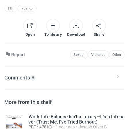
PDF
739 KB
Open
To library
Download
Share
Report
Sexual
Violence
Other
Comments
0
More from this shelf
Work-Life Balance Isn’t a Luxury—It’s a Lifesa
ver (Trust Me, I’ve Tried Burnout)
PDF
478 KB
1 year ago
Joseph Oliver B.