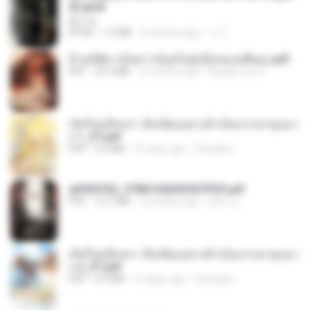
d].epub
君子生
EPUB
1.3 MB
3 months ago
เจ โ.
ข้ามมิติมาเป็นสาวน้อยในอุ้งมือของอดีตลุง.pdf
PDF
25.4 MB
3 months ago
Reader Lily O.
เกิดใหม่อีกครา อี๋เหนียงอย่างข้าเป็นภรรยาขุนนา
ง 1_ST.pdf
PDF
4.9 MB
16 days ago
Pandarin
a6994762_9786160043507PDF.pdf
PDF
15.7 MB
3 months ago
อริยา ด.
เกิดใหม่อีกครา อี๋เหนียงอย่างข้าเป็นภรรยาขุนนา
ง 2_ST.pdf
PDF
4.9 MB
16 days ago
Pandarin