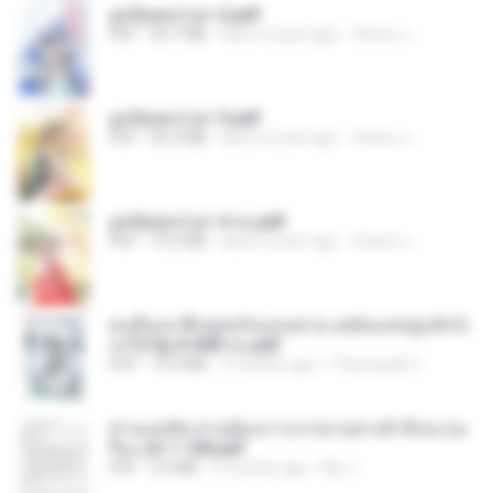
ฮูหยิuสุดป่วuฯ 2.pdf
PDF
64.7 MB
about a year ago
ณิชพน แ.
ฮูหยิuสุดป่วuฯ 3.pdf
PDF
65.3 MB
about a year ago
ณิชพน แ.
ฮูหยิuสุดป่วuฯ 4 จบ.pdf
PDF
72.5 MB
about a year ago
ณิชพน แ.
คนอื่นเขาฝึกยุทธกันแทบตาย แต่ฉันแค่ปลูกผักก็เ
ก่งได้ Ep.0-600 จบ.pdf
PDF
19.0 MB
3 months ago
Theerasak G.
ท่านแม่ทัพ ท่านต้องการภรรยาอย่างข้าถึงจะรุ่งเ
รือง ch 1-100.pdf
PDF
4.4 MB
2 months ago
My J.