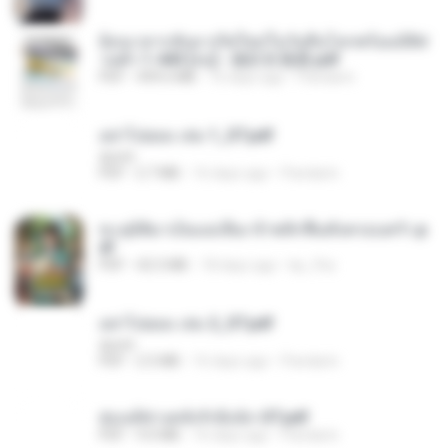
ย้อนเวลากลับมาเกิดใหม่ในวันสิ้นโลกพร้อมมิติส่
วนตัว 1-443 [จบ] - 揍趴长颈鹿.pdf
PDF
499.6 MB
16 days ago
Pandarin
อย่าไปยอม เล่ม 1_ST.pdf
decht
PDF
2.7 MB
16 days ago
Pandarin
ทะลุมิติมาเป็นแม่เลี้ยง ข้าพลิกฟื้นทั้งครอบครัว.p
df
PDF
42.5 MB
18 days ago
kp_fha
อย่าไปยอม เล่ม 2_ST.pdf
decht
PDF
2.5 MB
16 days ago
Pandarin
ฮ่องเต้ช่างคลั่งรักยิ่งนัก-ST.pdf
PDF
9.0 MB
16 days ago
Pandarin