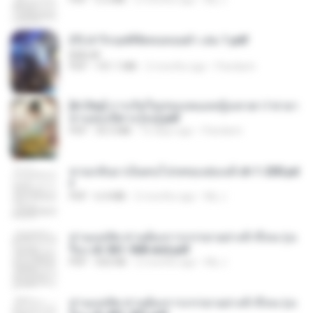
(Y) ฝ่าวิกฤตพิชิตหอคอยดำ เล่ม 1.pdf
BAILIW
PDF
101.1 MB
2 months ago
Pandarin
[A Chu] การเกิดใหม่ของหมอหญิงเทวดา l ชายา
ท่านอ๋องปีศาจ [จบ].pdf
PDF
35.5 MB
16 days ago
Pandarin
หวนกลับมาเป็นคนโปรดของฮ่องเต้ ch 1-200.pd
f
PDF
6.4 MB
2 months ago
My J.
ท่านแม่ทัพ ท่านต้องการภรรยาอย่างข้าถึงจะรุ่งเ
รือง ch 561-568 end.pdf
PDF
502 KB
2 months ago
My J.
ท่านแม่ทัพ ท่านต้องการภรรยาอย่างข้าถึงจะรุ่งเ