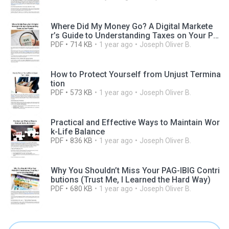
Where Did My Money Go? A Digital Markete
r’s Guide to Understanding Taxes on Your Pa
yslip
PDF
714 KB
1 year ago
Joseph Oliver B.
How to Protect Yourself from Unjust Termina
tion
PDF
573 KB
1 year ago
Joseph Oliver B.
Practical and Effective Ways to Maintain Wor
k-Life Balance
PDF
836 KB
1 year ago
Joseph Oliver B.
Why You Shouldn’t Miss Your PAG-IBIG Contri
butions (Trust Me, I Learned the Hard Way)
PDF
680 KB
1 year ago
Joseph Oliver B.