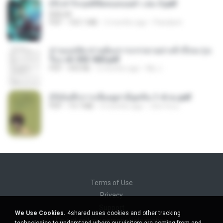
(Y) ฝ่าวิกฤตพิชิตหอคอยดำ เล่ม 3.pdf
BAILIW
PDF
103.1 MB
2 months ago
Pandarin
ท่านแม่ทัพ ท่านต้องการภรรยาอย่างข้าถึงจะรุ่งเ
รือง ch 553-560.pdf
PDF
493 KB
2 months ago
My J.
(Y)บันทึกการเลี้ยงดูสามียุคหิน 1-4 จบ.pdf
PDF
19.7 MB
4 months ago
เลิฟ รักนะ
Terms of Use
Privacy
Support
We Use Cookies.
4shared uses cookies and other tracking
Do not sell my personal information