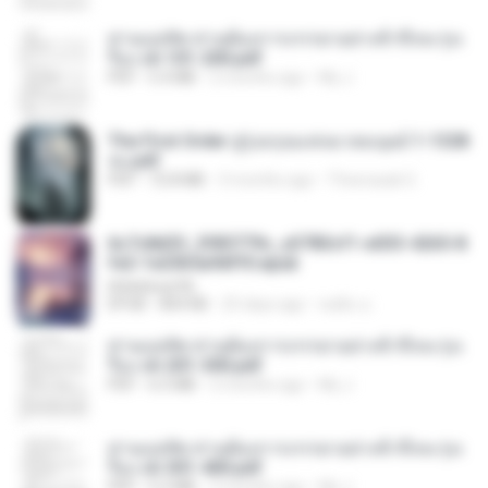
ท่านแม่ทัพ ท่านต้องการภรรยาอย่างข้าถึงจะรุ่งเ
รือง ch 101-200.pdf
PDF
5.4 MB
2 months ago
My J.
The First Order สู่รุ่งอรุณแห่งมวลมนุษย์ 1-1328
จบ.pdf
PDF
72.8 MB
3 months ago
Theerasak G.
6c7c8d33_3f85779c_e3783cf1-e033-4265-8
fe2-1e23b5a9dff0.epub
littlebbear96
EPUB
804 KB
25 days ago
ทอฝัน ม.
ท่านแม่ทัพ ท่านต้องการภรรยาอย่างข้าถึงจะรุ่งเ
รือง ch 201-300.pdf
PDF
6.5 MB
2 months ago
My J.
ท่านแม่ทัพ ท่านต้องการภรรยาอย่างข้าถึงจะรุ่งเ
รือง ch 301-400.pdf
PDF
5.2 MB
2 months ago
My J.