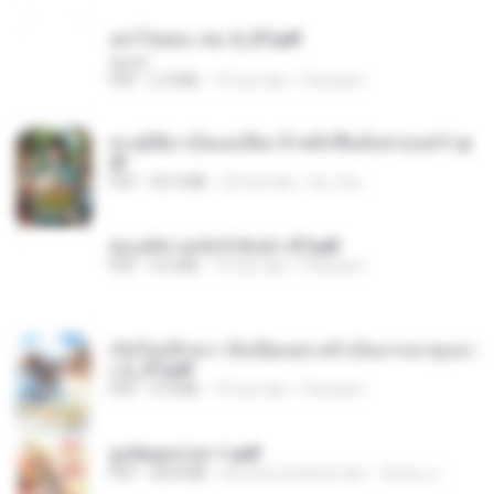
อย่าไปยอม เล่ม 4_ST.pdf
decht
PDF
2.4 MB
19 hari lalu
Pandarin
ทะลุมิติมาเป็นแม่เลี้ยง ข้าพลิกฟื้นทั้งครอบครัว.p
df
PDF
42.5 MB
22 hari lalu
kp_fha
ฮ่องเต้ช่างคลั่งรักยิ่งนัก-ST.pdf
PDF
9.0 MB
19 hari lalu
Pandarin
เกิดใหม่อีกครา อี๋เหนียงอย่างข้าเป็นภรรยาขุนนา
ง 2_ST.pdf
PDF
4.9 MB
19 hari lalu
Pandarin
ฮูหยิuสุดป่วuฯ 1.pdf
PDF
68.8 MB
kira-kira setahun lalu
ณิชพน แ.