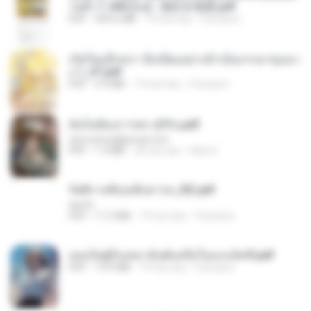
วนตัว 1-443 [จบ] - 揍趴长颈鹿.pdf
PDF
499.6 MB
19 hari lalu
Pandarin
เกิดใหม่อีกครา อี๋เหนียงอย่างข้าเป็นภรรยาขุนนา
ง 1_ST.pdf
PDF
4.9 MB
19 hari lalu
Pandarin
ฉันไม่ต้องการพร สุจิรัน.pdf
tanmobza@gmail.com
PDF
1.4 MB
28 hari lalu
Mob K.
รัตติกาลพิรุณสิบสารท_RZ.pdf
decht
PDF
11.5 MB
19 hari lalu
Pandarin
เธอเป็นผู้รับเหมาอันดับหนึ่งในแกแล็คซี่.pdf
PDF
19.9 MB
19 hari lalu
Pandarin