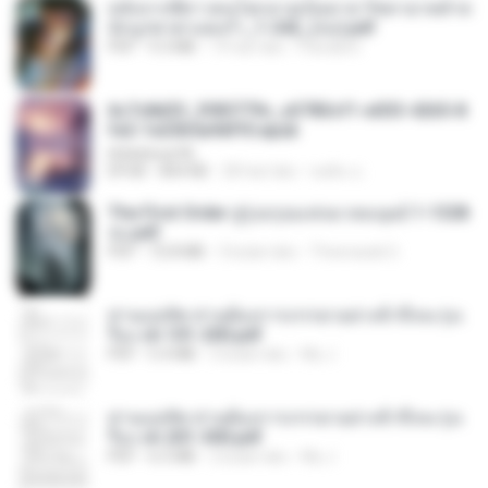
หลังจากพี่สาวคนโตกลายเป็นทาส รัชทายาทตำห
นักบูรพาตาแดงก่ำ_1-242_(จบ).pdf
PDF
9.3 MB
19 hari lalu
Pandarin
6c7c8d33_3f85779c_e3783cf1-e033-4265-8
fe2-1e23b5a9dff0.epub
littlebbear96
EPUB
804 KB
28 hari lalu
ทอฝัน ม.
The First Order สู่รุ่งอรุณแห่งมวลมนุษย์ 1-1328
จบ.pdf
PDF
72.8 MB
3 bulan lalu
Theerasak G.
ท่านแม่ทัพ ท่านต้องการภรรยาอย่างข้าถึงจะรุ่งเ
รือง ch 101-200.pdf
PDF
5.4 MB
2 bulan lalu
My J.
ท่านแม่ทัพ ท่านต้องการภรรยาอย่างข้าถึงจะรุ่งเ
รือง ch 201-300.pdf
PDF
6.5 MB
2 bulan lalu
My J.