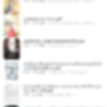
PDF
65.3 MB
kira-kira setahun lalu
ณิชพน แ.
ฮูหยิuสุดป่วuฯ 4 จบ.pdf
PDF
72.5 MB
kira-kira setahun lalu
ณิชพน แ.
a6994762_9786160043507PDF.pdf
PDF
15.7 MB
3 bulan lalu
อริยา ด.
คนอื่นเขาฝึกยุทธกันแทบตาย แต่ฉันแค่ปลูกผักก็เ
ก่งได้ Ep.0-600 จบ.pdf
PDF
19.0 MB
3 bulan lalu
Theerasak G.
ท่านแม่ทัพ ท่านต้องการภรรยาอย่างข้าถึงจะรุ่งเ
รือง ch 1-100.pdf
PDF
4.4 MB
2 bulan lalu
My J.