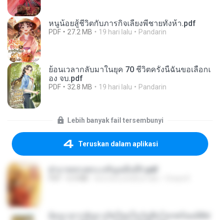
หนูน้อยสู้ชีวิตกับภารกิจเลี้ยงพี่ชายทั้งห้า.pdf
PDF
27.2 MB
19 hari lalu
Pandarin
ย้อนเวลากลับมาในยุค 70 ชีวิตครั้งนี้ฉันขอเลือกเ
อง จบ.pdf
PDF
32.8 MB
19 hari lalu
Pandarin
Lebih banyak fail tersembunyi
Teruskan dalam aplikasi
ฝ่าบาททรงพระเจริญหมื่นปี1.pdf
PDF
6.4 MB
kira-kira setahun lalu
Orasa K.
ย้อนเวลากลับมาเกิดใหม่ในวันสิ้นโลกพร้อมมิติส่