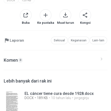
DOCX
120 KB
Buka
Ke pustaka
Muat turun
Kongsi
Laporan
Seksual
Keganasan
Lain-lain
Komen
0
Lebih banyak dari rak ini
EL cáncer tiene cura desde 1928.docx
DOCX
189 KB
10 tahun lalu
jorgegirju