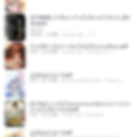
3f1f85b8_ข้าคือนางร้ายในนิยายจำกัดเรท_[En
d].epub
君子生
EPUB
1.3 MB
3 bulan lalu
เจ โ.
ข้ามมิติมาเป็นสาวน้อยในอุ้งมือของอดีตลุง.pdf
PDF
25.4 MB
3 bulan lalu
Reader Lily O.
ฮูหยิuสุดป่วuฯ 2.pdf
PDF
64.7 MB
kira-kira setahun lalu
ณิชพน แ.
[A Chu] การเกิดใหม่ของหมอหญิงเทวดา l ชายา
ท่านอ๋องปีศาจ [จบ].pdf
PDF
35.5 MB
19 hari lalu
Pandarin
ฮูหยิuสุดป่วuฯ 3.pdf