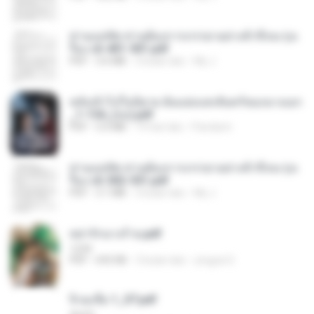
ท่านแม่ทัพ ท่านต้องการภรรยาอย่างข้าถึงจะรุ่งเ
รือง ch 401-501.pdf
PDF
3.6 MB
2 bulan lalu
My J.
หลังเข้าไปในนิยาย ฉันแย่งแสงจันทร์ของนางเอก
_1-154_(จบ).pdf
PDF
5.6 MB
19 hari lalu
Pandarin
ท่านแม่ทัพ ท่านต้องการภรรยาอย่างข้าถึงจะรุ่งเ
รือง ch 502-551.pdf
PDF
3.1 MB
2 bulan lalu
My J.
หย่ารักนางร้าย.pdf
1234
PDF
692 KB
3 bulan lalu
yingyai S.
จิ่วฉงจื่อ 1_ST.pdf