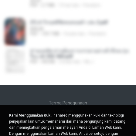
decht
PDF
2.7 MB
19 hari lalu
Pandarin
(Y) ฝ่าวิกฤตพิชิตหอคอยดำ เล่ม 2.pdf
BAILIW
PDF
109.7 MB
3 bulan lalu
Pandarin
ท่านแม่ทัพ ท่านต้องการภรรยาอย่างข้าถึงจะรุ่งเ
รือง ch 553-560.pdf
PDF
493 KB
2 bulan lalu
My J.
Terma Penggunaan
Privasi
Kami Menggunakan Kuki.
4shared menggunakan kuki dan teknologi
Sokongan
penjejakan lain untuk memahami dari mana pengunjung kami datang
Jangan jual maklumat peribadi saya
dan meningkatkan pengalaman melayari Anda di Laman Web kami.
Jangan kongsi maklumat peribadi saya
Dengan menggunakan Laman Web kami, Anda bersetuju dengan