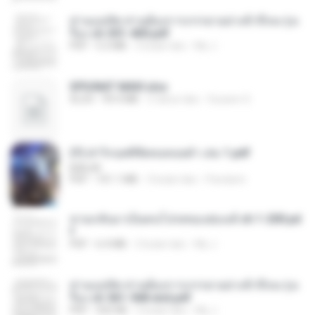
ท่านแม่ทัพ ท่านต้องการภรรยาอย่างข้าถึงจะรุ่งเ
รือง ch 301-400.pdf
PDF
5.2 MB
2 bulan lalu
My J.
SPIUNAT MAVI.xlsx
XLSX
99.4 MB
2 tahun lalu
Susann S.
(Y) ฝ่าวิกฤตพิชิตหอคอยดำ เล่ม 1.pdf
BAILIW
PDF
101.1 MB
3 bulan lalu
Pandarin
หวนกลับมาเป็นคนโปรดของฮ่องเต้ ch 1-200.pd
f
PDF
6.4 MB
2 bulan lalu
My J.
ท่านแม่ทัพ ท่านต้องการภรรยาอย่างข้าถึงจะรุ่งเ
รือง ch 561-568 end.pdf
PDF
502 KB
2 bulan lalu
My J.