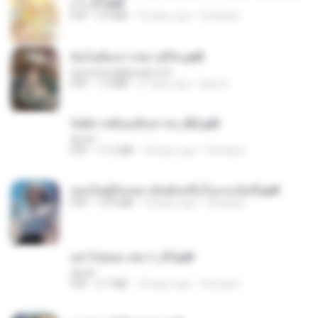
ง 1_ST.pdf
PDF
4.9 MB
18 days ago
Pandarin
ฉันไม่ต้องการพร สุจิรัน.pdf
tanmobza@gmail.com
PDF
1.4 MB
27 days ago
Mob K.
รัตติกาลพิรุณสิบสารท_RZ.pdf
decht
PDF
11.5 MB
18 days ago
Pandarin
เธอเป็นผู้รับเหมาอันดับหนึ่งในแกแล็คซี่.pdf
PDF
19.9 MB
18 days ago
Pandarin
อย่าไปยอม เล่ม 1_ST.pdf
decht
PDF
2.7 MB
18 days ago
Pandarin