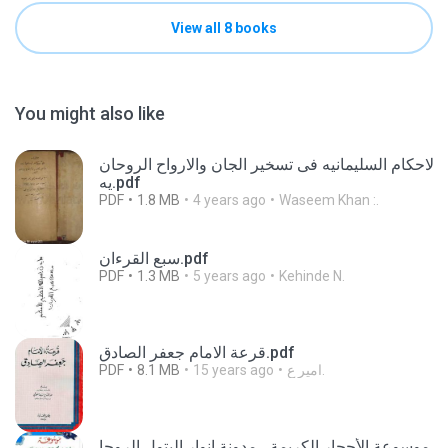
View all 8 books
You might also like
الاحكام السليمانيه فى تسخير الجان والارواح الروحان
يه.pdf
PDF
1.8 MB
4 years ago
Waseem Khan :.
سبع القرءان.pdf
PDF
1.3 MB
5 years ago
Kehinde N.
قرعة الامام جعفر الصادق.pdf
PDF
8.1 MB
15 years ago
امير ع.
موسوعة الأحجار الكريمة ـ مدونة انوار البتول الروحا