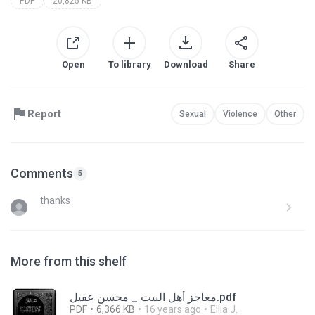
PDF
20,825 KB
Open
To library
Download
Share
Report
Sexual
Violence
Other
Comments
5
thanks
More from this shelf
معاجز أهل البيت _ محسن عقيل.pdf
PDF
6,366 KB
16 years ago
Ellia J.