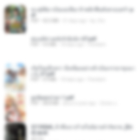
ทะลุมิติมาเป็นแม่เลี้ยง ข้าพลิกฟื้นทั้งครอบครัว.p
df
PDF
42.5 MB
21 days ago
kp_fha
ฮ่องเต้ช่างคลั่งรักยิ่งนัก-ST.pdf
PDF
9.0 MB
18 days ago
Pandarin
เกิดใหม่อีกครา อี๋เหนียงอย่างข้าเป็นภรรยาขุนนา
ง 2_ST.pdf
PDF
4.9 MB
18 days ago
Pandarin
ฮูหยิuสุดป่วuฯ 1.pdf
PDF
68.8 MB
about a year ago
ณิชพน แ.
3f1f85b8_ข้าคือนางร้ายในนิยายจำกัดเรท_[En
d].epub
君子生