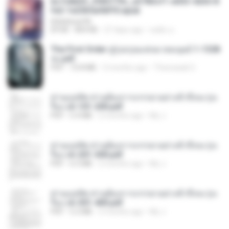
6c7c8d33_3f85779c_e3783cf1-e033-4265-8
fe2-1e23b5a9dff0.epub
littlebbear96
EPUB
804 KB
27 days ago
ทอฝัน ม.
The First Order สู่รุ่งอรุณแห่งมวลมนุษย์ 1-1328
จบ.pdf
PDF
72.8 MB
3 months ago
Theerasak G.
ท่านแม่ทัพ ท่านต้องการภรรยาอย่างข้าถึงจะรุ่งเ
รือง ch 101-200.pdf
PDF
5.4 MB
2 months ago
My J.
ท่านแม่ทัพ ท่านต้องการภรรยาอย่างข้าถึงจะรุ่งเ
รือง ch 201-300.pdf
PDF
6.5 MB
2 months ago
My J.
ท่านแม่ทัพ ท่านต้องการภรรยาอย่างข้าถึงจะรุ่งเ
รือง ch 301-400.pdf
PDF
5.2 MB
2 months ago
My J.