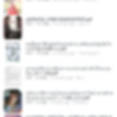
a6994762_9786160043507PDF.pdf
PDF
15.7 MB
3 months ago
อริยา ด.
คนอื่นเขาฝึกยุทธกันแทบตาย แต่ฉันแค่ปลูกผักก็เ
ก่งได้ Ep.0-600 จบ.pdf
PDF
19.0 MB
3 months ago
Theerasak G.
ท่านแม่ทัพ ท่านต้องการภรรยาอย่างข้าถึงจะรุ่งเ
รือง ch 1-100.pdf
PDF
4.4 MB
2 months ago
My J.
หลังจากพี่สาวคนโตกลายเป็นทาส รัชทายาทตำห
นักบูรพาตาแดงก่ำ_1-242_(จบ).pdf
PDF
9.3 MB
18 days ago
Pandarin