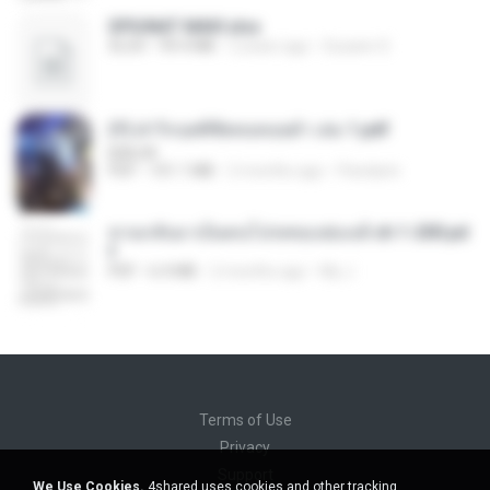
SPIUNAT MAVI.xlsx
XLSX
99.4 MB
2 years ago
Susann S.
(Y) ฝ่าวิกฤตพิชิตหอคอยดำ เล่ม 1.pdf
BAILIW
PDF
101.1 MB
2 months ago
Pandarin
หวนกลับมาเป็นคนโปรดของฮ่องเต้ ch 1-200.pd
f
PDF
6.4 MB
2 months ago
My J.
Terms of Use
Privacy
Support
We Use Cookies.
4shared uses cookies and other tracking