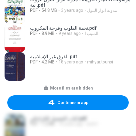
نية .pdf
PDF
54.8 MB
3 years ago
مدونة انوار البتول
تحفة القلوب وفرجة المكروب.pdf
PDF
8.9 MB
9 years ago
المنيب ا.
الفرق غير الإسلامية.pdf
PDF
4.2 MB
18 years ago
mihyar.tounsi
More files are hidden
Continue in app
كتاب التفضيل للكراجكي.pdf
PDF
1.2 MB
16 years ago
kufe1