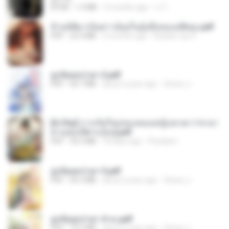
EPUB
1.3 MB
3 months ago
เจ โ.
ข้ามมิติมาเป็นสาวน้อยในอุ้งมือของอดีตลุง.pdf
PDF
25.4 MB
3 months ago
Reader Lily O.
ฮูหยิuสุดป่วuฯ 2.pdf
PDF
64.7 MB
about a year ago
ณิชพน แ.
[A Chu] การเกิดใหม่ของหมอหญิงเทวดา l ชายา
ท่านอ๋องปีศาจ [จบ].pdf
PDF
35.5 MB
18 days ago
Pandarin
ฮูหยิuสุดป่วuฯ 3.pdf
PDF
65.3 MB
about a year ago
ณิชพน แ.
ฮูหยิuสุดป่วuฯ 4 จบ.pdf
PDF
72.5 MB
about a year ago
ณิชพน แ.