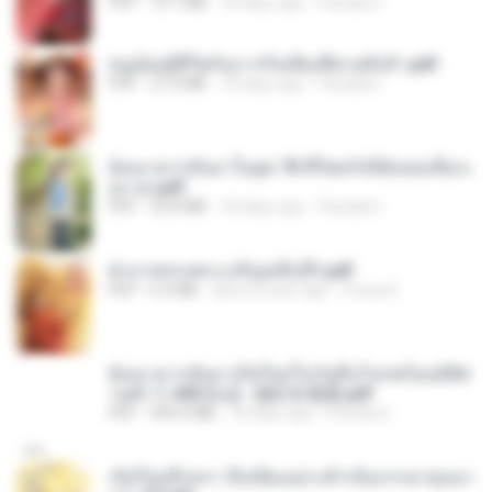
PDF
73.1 MB
18 days ago
Pandarin
หนูน้อยสู้ชีวิตกับภารกิจเลี้ยงพี่ชายทั้งห้า.pdf
PDF
27.2 MB
18 days ago
Pandarin
ย้อนเวลากลับมาในยุค 70 ชีวิตครั้งนี้ฉันขอเลือกเ
อง จบ.pdf
PDF
32.8 MB
18 days ago
Pandarin
ฝ่าบาททรงพระเจริญหมื่นปี1.pdf
PDF
6.4 MB
about a year ago
Orasa K.
ย้อนเวลากลับมาเกิดใหม่ในวันสิ้นโลกพร้อมมิติส่
วนตัว 1-443 [จบ] - 揍趴长颈鹿.pdf
PDF
499.6 MB
18 days ago
Pandarin
เกิดใหม่อีกครา อี๋เหนียงอย่างข้าเป็นภรรยาขุนนา