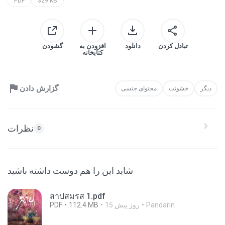
PDF
329 KB
تبادل کردن
دانلود
افزودن به
گشودن
کتابخانه
گزارش دادن
دیگر
خشونت
محتوای جنسی
نظرات
0
شاید این را هم دوست داشته باشید
สาปสมรส 1.pdf
Pandarin
15 روز پیش
112.4 MB
PDF