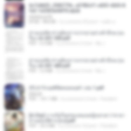
6c7c8d33_3f85779c_e3783cf1-e033-4265-8
fe2-1e23b5a9dff0.epub
littlebbear96
EPUB
804 KB
il y a environ 25 jours
ทอฝัน ม.
ท่านแม่ทัพ ท่านต้องการภรรยาอย่างข้าถึงจะรุ่งเ
รือง ch 201-300.pdf
PDF
6.5 MB
il y a environ 2 mois
My J.
ท่านแม่ทัพ ท่านต้องการภรรยาอย่างข้าถึงจะรุ่งเ
รือง ch 301-400.pdf
PDF
5.2 MB
il y a environ 2 mois
My J.
(Y) ฝ่าวิกฤตพิชิตหอคอยดำ เล่ม 1.pdf
BAILIW
PDF
101.1 MB
il y a environ 2 mois
Pandarin
[A Chu] การเกิดใหม่ของหมอหญิงเทวดา l ชายา
ท่านอ๋องปีศาจ [จบ].pdf
PDF
35.5 MB
il y a environ 16 jours
Pandarin