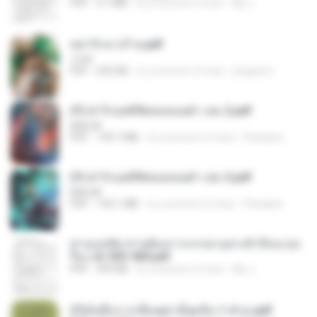
PDF
3.1 MB
il y a environ 2 mois
My J.
หย่ารักนางร้าย.pdf
1234
PDF
692 KB
il y a environ 3 mois
yingyai S.
(Y) ฝ่าวิกฤตพิชิตหอคอยดำ เล่ม 2.pdf
BAILIW
PDF
109.7 MB
il y a environ 2 mois
Pandarin
(Y) ฝ่าวิกฤตพิชิตหอคอยดำ เล่ม 3.pdf
BAILIW
PDF
103.1 MB
il y a environ 2 mois
Pandarin
ท่านแม่ทัพ ท่านต้องการภรรยาอย่างข้าถึงจะรุ่งเ
รือง ch 553-560.pdf
PDF
493 KB
il y a environ 2 mois
My J.
(Y)บันทึกการเลี้ยงดูสามียุคหิน 1-4 จบ.pdf