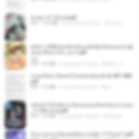
ฆ่าหมาป่า 5 (จบ).pdf
PDF
10.4 MB
il y a environ 5 mois
เลิฟ รักนะ
ยุทธการพิชิตวังหลังฉบับองค์หญิงน้อยจอมป่วนผู้
ถูกญาติๆอ่านใจ_จบ-1.pdf
Lilly
PDF
8.4 MB
il y a environ 3 mois
พิมพ์นิภา ส.
หวนกลับมาเป็นคนโปรดของฮ่องเต้ ch 301-400.
pdf
PDF
6.3 MB
il y a environ 2 mois
My J.
หลังเข้าไปในนิยาย ฉันแย่งแสงจันทร์ของนางเอก
_1-154_(จบ).pdf
PDF
5.6 MB
il y a environ 16 jours
Pandarin
ข้ามเวลามาเป็นแพทย์ทหารหญิง 1-7 (จบ)-1.pdf