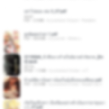
อย่าไปยอม เล่ม 5_ST.pdf
decht
PDF
2.4 MB
il y a environ 16 jours
Pandarin
ฮูหยิuสุดป่วuฯ 1.pdf
PDF
68.8 MB
il y a un an
ณิชพน แ.
3f1f85b8_ข้าคือนางร้ายในนิยายจำกัดเรท_[En
d].epub
君子生
EPUB
1.3 MB
il y a environ 3 mois
เจ โ.
ข้ามมิติมาเป็นสาวน้อยในอุ้งมือของอดีตลุง.pdf
PDF
25.4 MB
il y a environ 3 mois
Reader Lily O.
เกิดใหม่อีกครา อี๋เหนียงอย่างข้าเป็นภรรยาขุนนา
ง 1_ST.pdf