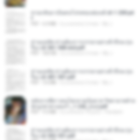
หวนกลับมาเป็นคนโปรดของฮ่องเต้ ch 1-200.pd
f
PDF
6.4 MB
il y a environ 2 mois
My J.
ท่านแม่ทัพ ท่านต้องการภรรยาอย่างข้าถึงจะรุ่งเ
รือง ch 561-568 end.pdf
PDF
502 KB
il y a environ 2 mois
My J.
ท่านแม่ทัพ ท่านต้องการภรรยาอย่างข้าถึงจะรุ่งเ
รือง ch 401-501.pdf
PDF
3.6 MB
il y a environ 2 mois
My J.
หลังจากพี่สาวคนโตกลายเป็นทาส รัชทายาทตำห
นักบูรพาตาแดงก่ำ_1-242_(จบ).pdf
PDF
9.3 MB
il y a environ 16 jours
Pandarin
ท่านแม่ทัพ ท่านต้องการภรรยาอย่างข้าถึงจะรุ่งเ
รือง ch 502-551.pdf