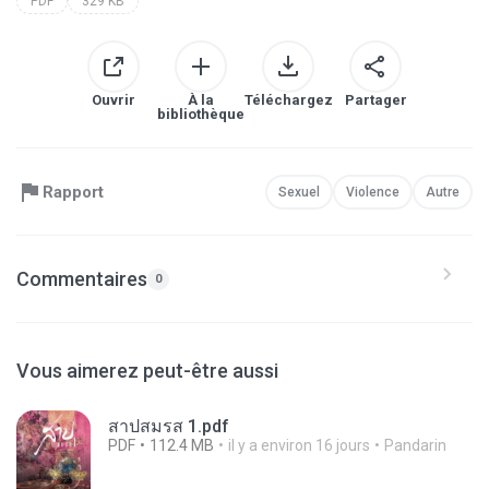
PDF
329 KB
Ouvrir
À la
Téléchargez
Partager
bibliothèque
Rapport
Sexuel
Violence
Autre
Commentaires
0
Vous aimerez peut-être aussi
สาปสมรส 1.pdf
PDF
112.4 MB
il y a environ 16 jours
Pandarin