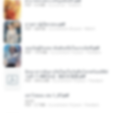
ฝ่าบาททรงพระเจริญหมื่นปี1.pdf
PDF
6.4 MB
il y a un an
Orasa K.
ม่ายสาวผู้เปียกปอน.pdf
PDF
684 KB
il y a environ 26 jours
Mob K.
เธอเป็นผู้รับเหมาอันดับหนึ่งในแกแล็คซี่.pdf
PDF
19.9 MB
il y a environ 16 jours
Pandarin
ย้อนเวลากลับมาเกิดใหม่ในวันสิ้นโลกพร้อมมิติส่
วนตัว 1-443 [จบ] - 揍趴长颈鹿.pdf
PDF
499.6 MB
il y a environ 16 jours
Pandarin
อย่าไปยอม เล่ม 1_ST.pdf
decht
PDF
2.7 MB
il y a environ 16 jours
Pandarin