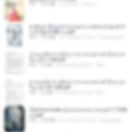
PDF
72.5 MB
il y a un an
ณิชพน แ.
คนอื่นเขาฝึกยุทธกันแทบตาย แต่ฉันแค่ปลูกผักก็เ
ก่งได้ Ep.0-600 จบ.pdf
PDF
19.0 MB
il y a environ 3 mois
Theerasak G.
ท่านแม่ทัพ ท่านต้องการภรรยาอย่างข้าถึงจะรุ่งเ
รือง ch 1-100.pdf
PDF
4.4 MB
il y a environ 2 mois
My J.
ท่านแม่ทัพ ท่านต้องการภรรยาอย่างข้าถึงจะรุ่งเ
รือง ch 101-200.pdf
PDF
5.4 MB
il y a environ 2 mois
My J.
The First Order สู่รุ่งอรุณแห่งมวลมนุษย์ 1-1328
จบ.pdf
PDF
72.8 MB
il y a environ 3 mois
Theerasak G.