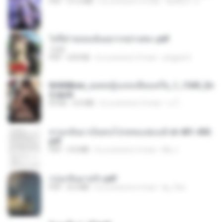
PDF
51.6 MB
il y a environ 3 mois
พิมพ์นิภา ส.
ไท่จื่อ! หม่อมฉันอยากหย่าเพคะ.pdf
1234
PDF
633 KB
il y a environ 3 mois
yingyai S.
84468bee_ยอดหญิงแห่งเทียนเชวีย_1_1545_En
d.epub
EPUB
4.6 MB
il y a environ 3 mois
เจ โ.
หวนกลับมาเป็นคนโปรดของฮ่องเต้ ch 401-450.
pdf
PDF
4.0 MB
il y a environ 2 mois
My J.
กรุ่นกลิ่นอายรัก.pdf
PDF
8.3 MB
il y a environ 6 mois
kp_fha