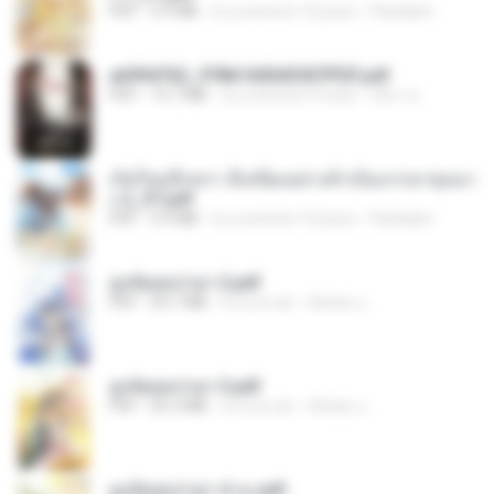
PDF
4.9 MB
il y a environ 16 jours
Pandarin
a6994762_9786160043507PDF.pdf
PDF
15.7 MB
il y a environ 3 mois
อริยา ด.
เกิดใหม่อีกครา อี๋เหนียงอย่างข้าเป็นภรรยาขุนนา
ง 2_ST.pdf
PDF
4.9 MB
il y a environ 16 jours
Pandarin
ฮูหยิuสุดป่วuฯ 2.pdf
PDF
64.7 MB
il y a un an
ณิชพน แ.
ฮูหยิuสุดป่วuฯ 3.pdf
PDF
65.3 MB
il y a un an
ณิชพน แ.
ฮูหยิuสุดป่วuฯ 4 จบ.pdf