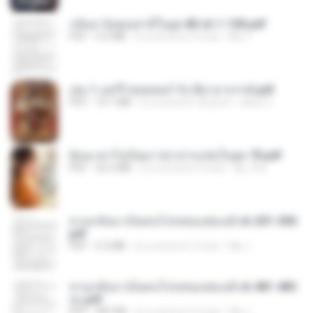
กลับมาง้อคุณสามีในยุค 80 ch 1-100.pdf
PDF
4.2 MB
il y a environ 2 mois
My J.
เล่ม 1 แฮร์รี่ พอตเตอร์ กับ ศิลาอาถรรพ์.pdf
PDF
10.1 MB
il y a environ 30 jours
alexz Z.
ย้อนเวลาไปเป็นมารดาปากแซ่บในยุค 70.pdf
PDF
26.5 MB
il y a environ 3 mois
kp_fha
หวนกลับมาเป็นคนโปรดของฮ่องเต้ ch 201-300.
pdf
PDF
4.3 MB
il y a environ 2 mois
My J.
หวนกลับมาเป็นคนโปรดของฮ่องเต้ ch 481-485
จบ.pdf
PDF
387 KB
il y a environ 2 mois
My J.