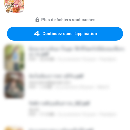
Plus de fichiers sont cachés
Continuez dans l'application
ย้อนเวลากลับมาในยุค 70 ชีวิตครั้งนี้ฉันขอเลือกเ
อง จบ.pdf
PDF
32.8 MB
il y a environ 16 jours
Pandarin
ฉันไม่ต้องการพร สุจิรัน.pdf
tanmobza@gmail.com
PDF
1.4 MB
il y a environ 24 jours
Mob K.
รัตติกาลพิรุณสิบสารท_RZ.pdf
decht
PDF
11.5 MB
il y a environ 16 jours
Pandarin