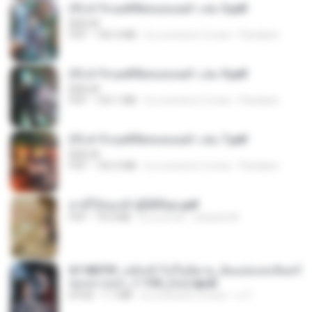
(Y) ฝ่าวิกฤตพิชิตหอคอยดำ เล่ม 5.pdf
BAILIW
PDF
106.4 MB
il y a environ 2 mois
Pandarin
(Y) ฝ่าวิกฤตพิชิตหอคอยดำ เล่ม 9.pdf
BAILIW
PDF
103.1 MB
il y a environ 2 mois
Pandarin
(Y) ฝ่าวิกฤตพิชิตหอคอยดำ เล่ม 7.pdf
BAILIW
PDF
105.4 MB
il y a environ 2 mois
Pandarin
สามีใบ้ของข้าผู้นี้ดีที่สุด.pdf
PDF
79.0 MB
il y a un an
whanta W.
6118073f_หลังเข้าไปในนิยาย_ฉันแย่งแสงจันทร์
ของนางเอก_1-154_(จบ).epub
EPUB
1.1 MB
il y a environ 3 mois
เจ โ.