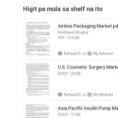
Higit pa mula sa shelf na ito
Airless Packaging Market.pd
Hrishikesh Bhujbal
PDF
516 KB
Ashwati D.
sa
My 4shared
U.S. Cosmetic Surgery Mark
DOCX
20 KB
Ashwati D.
sa
My 4shared
Asia Pacific Insulin Pump M
DOCX
17 KB