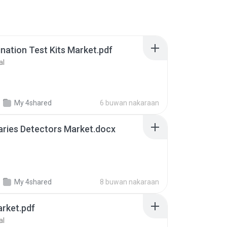
ination Test Kits Market.pdf
al
My 4shared
6 buwan nakaraan
Caries Detectors Market.docx
My 4shared
8 buwan nakaraan
rket.pdf
al