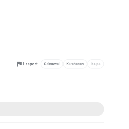
I-report
Seksuwal
Karahasan
Iba pa