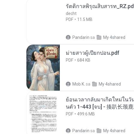
รัตติกาลพิรุณสิบสารท_RZ.pd
decht
PDF
11.5 MB
Pandarin
sa
My 4shared
ม่ายสาวผู้เปียกปอน.pdf
PDF
684 KB
Mob K.
sa
My 4shared
ย้อนเวลากลับมาเกิดใหม่ในวัน
นตัว 1-443 [จบ] - 揍趴长颈鹿
PDF
499.6 MB
Pandarin
sa
My 4shared