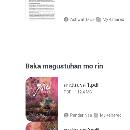
Ashwati D.
sa
My 4shared
Baka magustuhan mo rin
สาปสมรส 1.pdf
PDF
112.4 MB
Pandarin
sa
My 4shared