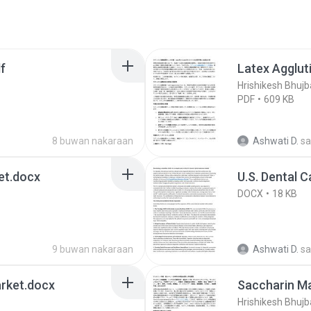
f
Latex Agglut
Hrishikesh Bhujb
PDF
609 KB
8 buwan nakaraan
Ashwati D.
sa
et.docx
U.S. Dental 
DOCX
18 KB
9 buwan nakaraan
Ashwati D.
sa
arket.docx
Saccharin Ma
Hrishikesh Bhujb