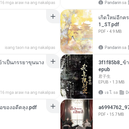
16 mga araw na ang nakalipas
Pandarin
sa
เกิดใหม่อีกคร
1_ST.pdf
PDF
4.9 MB
isang taon na ang nakalipas
Pandarin
sa
งข้าเป็นภรรยาขุนนาง
3f1f85b8_ข้า
epub
君子生
EPUB
1.3 MB
16 mga araw na ang nakalipas
เจ โ.
sa
D
ือของอดีตลุง.pdf
a6994762_9
PDF
15.7 MB