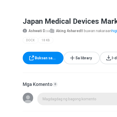
Japan Medical Devices Mar
Ashwati D.
sa
Aking 4shared
8 buwan nakaraan
higi
DOCX
18 KB
Buksan sa...
Sa library
I-
Mga Komento
0
Magdagdag ng bagong komento