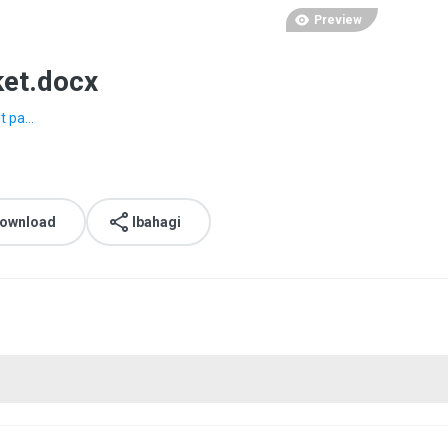
Preview
ket.docx
t pa...
download
Ibahagi