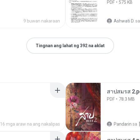
PDF
575 KB
9 buwan nakaraan
Ashwati D.
sa
Tingnan ang lahat ng 392 na aklat
สาปสมรส 2.p
PDF
78.3 MB
16 mga araw na ang nakalipas
Pandarin
sa