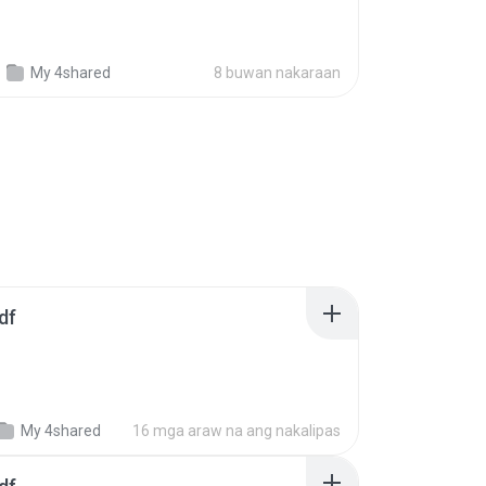
My 4shared
8 buwan nakaraan
df
My 4shared
16 mga araw na ang nakalipas