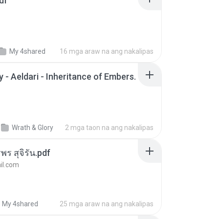
df
My 4shared
16 mga araw na ang nakalipas
 - Aeldari - Inheritance of Embers.
Wrath & Glory
2 mga taon na ang nakalipas
พร สุจิรัน.pdf
l.com
My 4shared
25 mga araw na ang nakalipas