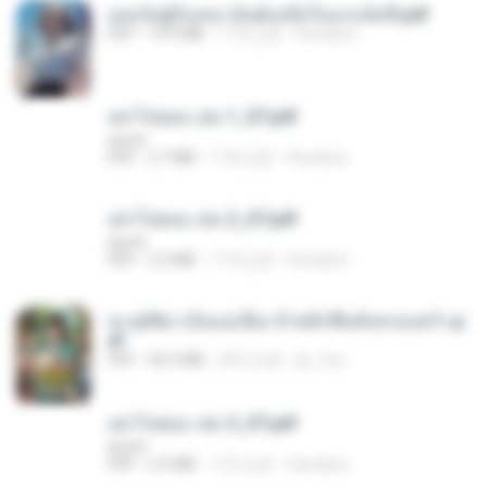
เธอเป็นผู้รับเหมาอันดับหนึ่งในแกแล็คซี่.pdf
PDF
19.9 MB
17天之前
Pandarin
อย่าไปยอม เล่ม 1_ST.pdf
decht
PDF
2.7 MB
17天之前
Pandarin
อย่าไปยอม เล่ม 2_ST.pdf
decht
PDF
2.5 MB
17天之前
Pandarin
ทะลุมิติมาเป็นแม่เลี้ยง ข้าพลิกฟื้นทั้งครอบครัว.p
df
PDF
42.5 MB
20天之前
kp_fha
อย่าไปยอม เล่ม 3_ST.pdf
decht
PDF
2.5 MB
17天之前
Pandarin