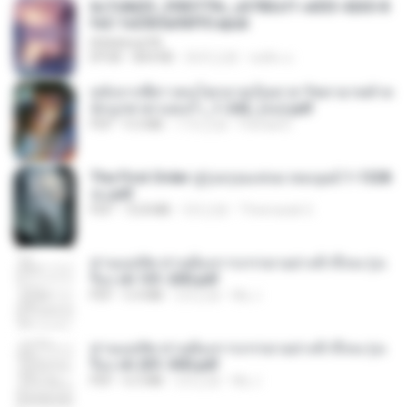
6c7c8d33_3f85779c_e3783cf1-e033-4265-8
fe2-1e23b5a9dff0.epub
littlebbear96
EPUB
804 KB
26天之前
ทอฝัน ม.
หลังจากพี่สาวคนโตกลายเป็นทาส รัชทายาทตำห
นักบูรพาตาแดงก่ำ_1-242_(จบ).pdf
PDF
9.3 MB
17天之前
Pandarin
The First Order สู่รุ่งอรุณแห่งมวลมนุษย์ 1-1328
จบ.pdf
PDF
72.8 MB
3月之前
Theerasak G.
ท่านแม่ทัพ ท่านต้องการภรรยาอย่างข้าถึงจะรุ่งเ
รือง ch 101-200.pdf
PDF
5.4 MB
2月之前
My J.
ท่านแม่ทัพ ท่านต้องการภรรยาอย่างข้าถึงจะรุ่งเ
รือง ch 201-300.pdf
PDF
6.5 MB
2月之前
My J.