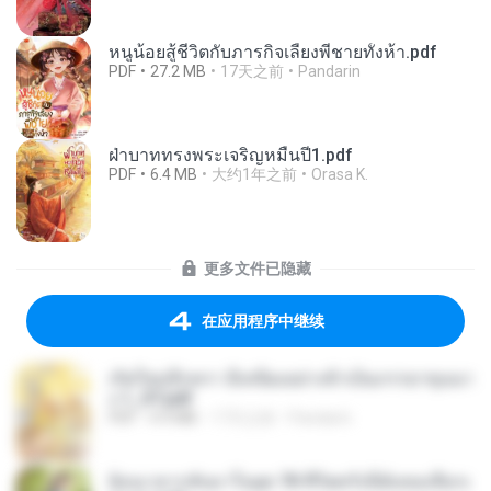
หนูน้อยสู้ชีวิตกับภารกิจเลี้ยงพี่ชายทั้งห้า.pdf
PDF
27.2 MB
17天之前
Pandarin
ฝ่าบาททรงพระเจริญหมื่นปี1.pdf
PDF
6.4 MB
大约1年之前
Orasa K.
更多文件已隐藏
在应用程序中继续
เกิดใหม่อีกครา อี๋เหนียงอย่างข้าเป็นภรรยาขุนนา
ง 1_ST.pdf
PDF
4.9 MB
17天之前
Pandarin
ย้อนเวลากลับมาในยุค 70 ชีวิตครั้งนี้ฉันขอเลือกเ