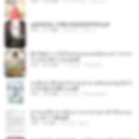
PDF
72.5 MB
大约1年之前
ณิชพน แ.
a6994762_9786160043507PDF.pdf
PDF
15.7 MB
3月之前
อริยา ด.
[A Chu] การเกิดใหม่ของหมอหญิงเทวดา l ชายา
ท่านอ๋องปีศาจ [จบ].pdf
PDF
35.5 MB
17天之前
Pandarin
คนอื่นเขาฝึกยุทธกันแทบตาย แต่ฉันแค่ปลูกผักก็เ
ก่งได้ Ep.0-600 จบ.pdf
PDF
19.0 MB
3月之前
Theerasak G.
ท่านแม่ทัพ ท่านต้องการภรรยาอย่างข้าถึงจะรุ่งเ
รือง ch 1-100.pdf
PDF
4.4 MB
2月之前
My J.