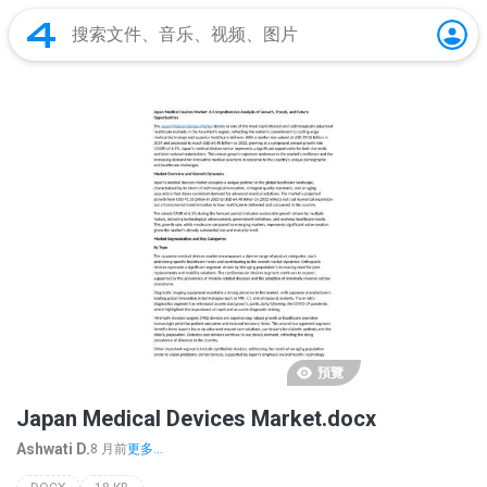
預覽
Japan Medical Devices Market.docx
Ashwati D.
8 月前
更多...