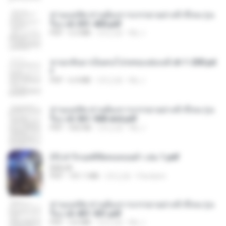
ท่านแม่ทัพ ท่านต้องการภรรยาอย่างข้าถึงจะรุ่งเ
รือง ch 301-400.pdf
PDF
5.2 MB
2月之前
My J.
หวนกลับมาเป็นคนโปรดของฮ่องเต้ ch 1-200.pd
f
PDF
6.4 MB
2月之前
My J.
ท่านแม่ทัพ ท่านต้องการภรรยาอย่างข้าถึงจะรุ่งเ
รือง ch 561-568 end.pdf
PDF
502 KB
2月之前
My J.
(Y) ฝ่าวิกฤตพิชิตหอคอยดำ เล่ม 1.pdf
BAILIW
PDF
101.1 MB
2月之前
Pandarin
ท่านแม่ทัพ ท่านต้องการภรรยาอย่างข้าถึงจะรุ่งเ
รือง ch 401-501.pdf
PDF
3.6 MB
2月之前
My J.