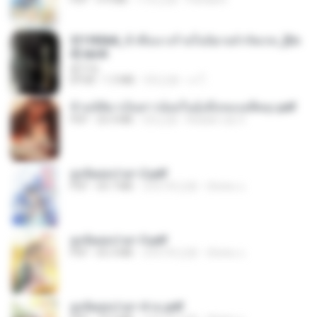
3f1f85b8_ข้าคือนางร้ายในนิยายจำกัดเรท_[En
d].epub
君子生
EPUB
1.3 MB
3月之前
เจ โ.
ข้ามมิติมาเป็นสาวน้อยในอุ้งมือของอดีตลุง.pdf
PDF
25.4 MB
3月之前
Reader Lily O.
ฮูหยิuสุดป่วuฯ 2.pdf
PDF
64.7 MB
大约1年之前
ณิชพน แ.
ฮูหยิuสุดป่วuฯ 3.pdf
PDF
65.3 MB
大约1年之前
ณิชพน แ.
ฮูหยิuสุดป่วuฯ 4 จบ.pdf