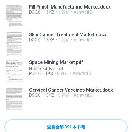
Fill Finish Manufacturing Market.docx
DOCX
18 KB
8 月前
Ashwati D.
Skin Cancer Treatment Market.docx
DOCX
18 KB
9 月前
Ashwati D.
Space Mining Market.pdf
Hrishikesh Bhujbal
PDF
611 KB
8 月前
Ashwati D.
Cervical Cancer Vaccines Market.docx
DOCX
18 KB
8 月前
Ashwati D.
查看全部 392 本书籍