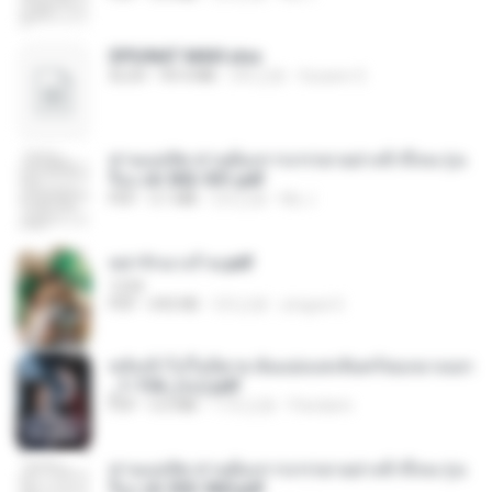
SPIUNAT MAVI.xlsx
XLSX
99.4 MB
2年之前
Susann S.
ท่านแม่ทัพ ท่านต้องการภรรยาอย่างข้าถึงจะรุ่งเ
รือง ch 502-551.pdf
PDF
3.1 MB
2月之前
My J.
หย่ารักนางร้าย.pdf
1234
PDF
692 KB
3月之前
yingyai S.
หลังเข้าไปในนิยาย ฉันแย่งแสงจันทร์ของนางเอก
_1-154_(จบ).pdf
PDF
5.6 MB
17天之前
Pandarin
ท่านแม่ทัพ ท่านต้องการภรรยาอย่างข้าถึงจะรุ่งเ
รือง ch 553-560.pdf