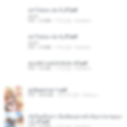
อย่าไปยอม เล่ม 5_ST.pdf
decht
PDF
2.4 MB
17天之前
Pandarin
อย่าไปยอม เล่ม 4_ST.pdf
decht
PDF
2.4 MB
17天之前
Pandarin
ฮ่องเต้ช่างคลั่งรักยิ่งนัก-ST.pdf
PDF
9.0 MB
17天之前
Pandarin
ฮูหยิuสุดป่วuฯ 1.pdf
PDF
68.8 MB
大约1年之前
ณิชพน แ.
เกิดใหม่อีกครา อี๋เหนียงอย่างข้าเป็นภรรยาขุนนา
ง 2_ST.pdf
PDF
4.9 MB
17天之前
Pandarin