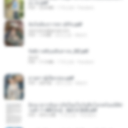
อง จบ.pdf
PDF
32.8 MB
17天之前
Pandarin
ฉันไม่ต้องการพร สุจิรัน.pdf
tanmobza@gmail.com
PDF
1.4 MB
26天之前
Mob K.
รัตติกาลพิรุณสิบสารท_RZ.pdf
decht
PDF
11.5 MB
17天之前
Pandarin
ม่ายสาวผู้เปียกปอน.pdf
PDF
684 KB
28天之前
Mob K.
ย้อนเวลากลับมาเกิดใหม่ในวันสิ้นโลกพร้อมมิติส่
วนตัว 1-443 [จบ] - 揍趴长颈鹿.pdf
PDF
499.6 MB
17天之前
Pandarin