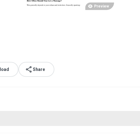
Preview
load
Share