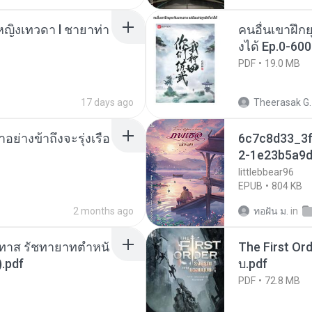
ญิงเทวดา l ชายาท่า
คนอื่นเขาฝึกย
งได้ Ep.0-600
PDF
19.0 MB
17 days ago
Theerasak G.
ย่างข้าถึงจะรุ่งเรือ
6c7c8d33_3f
2-1e23b5a9d
littlebbear96
EPUB
804 KB
2 months ago
ทอฝัน ม.
in
นทาส รัชทายาทตำหนั
The First Ord
.pdf
บ.pdf
PDF
72.8 MB