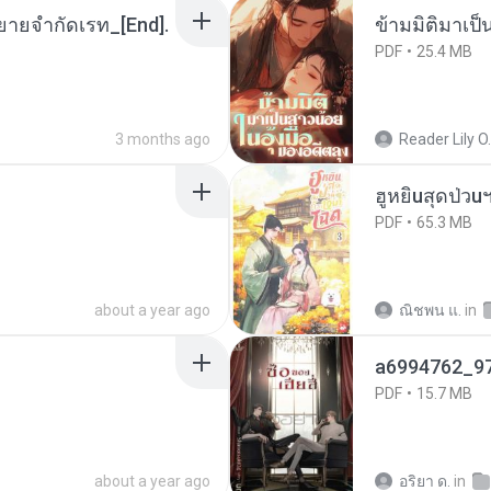
ยายจำกัดเรท_[End].
ข้ามมิติมาเป็
PDF
25.4 MB
3 months ago
Reader Lily O.
ฮูหยิuสุดป่วu
PDF
65.3 MB
about a year ago
ณิชพน แ.
in
a6994762_9
PDF
15.7 MB
about a year ago
อริยา ด.
in