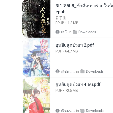
3f1f85b8_ข้าคือนางร้ายในนิ
epub
君子生
EPUB
1.3 MB
เจ โ.
in
Downloads
ฮูหยิuสุดป่วuฯ 2.pdf
PDF
64.7 MB
ณิชพน แ.
in
Downloads
ฮูหยิuสุดป่วuฯ 4 จบ.pdf
PDF
72.5 MB
ณิชพน แ.
in
Downloads