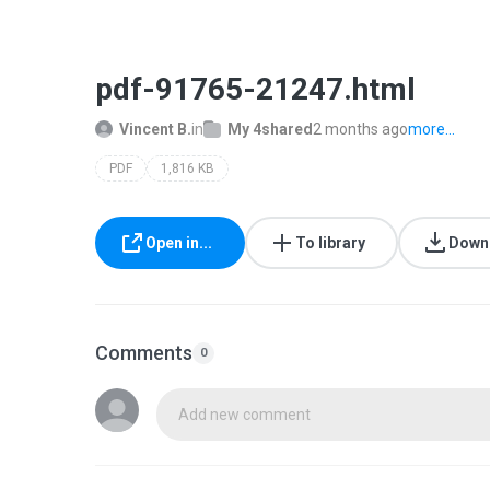
pdf-91765-21247.html
Vincent B.
in
My 4shared
2 months ago
more...
PDF
1,816 KB
Open in...
To library
Down
Comments
0
Add new comment