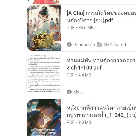
[A Chu] การเกิดใหม่ของหมอห
นอ๋องปีศาจ [จบ].pdf
PDF
35.5 MB
Pandarin
in
My 4shared
ท่านแม่ทัพ ท่านต้องการภรรยาอ
ง ch 1-100.pdf
PDF
4.4 MB
My J.
หลังจากพี่สาวคนโตกลายเป็
กบูรพาตาแดงก่ำ_1-242_(จบ)
PDF
9.3 MB