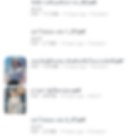
รัตติกาลพิรุณสิบสารท_RZ.pdf
decht
PDF
11.5 MB
19 days ago
Pandarin
อย่าไปยอม เล่ม 1_ST.pdf
decht
PDF
2.7 MB
19 days ago
Pandarin
เธอเป็นผู้รับเหมาอันดับหนึ่งในแกแล็คซี่.pdf
PDF
19.9 MB
19 days ago
Pandarin
ม่ายสาวผู้เปียกปอน.pdf
PDF
684 KB
29 days ago
Mob K.
อย่าไปยอม เล่ม 2_ST.pdf
decht
PDF
2.5 MB
19 days ago
Pandarin