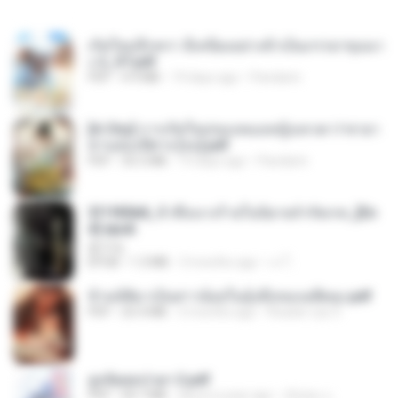
เกิดใหม่อีกครา อี๋เหนียงอย่างข้าเป็นภรรยาขุนนา
ง 2_ST.pdf
PDF
4.9 MB
19 days ago
Pandarin
[A Chu] การเกิดใหม่ของหมอหญิงเทวดา l ชายา
ท่านอ๋องปีศาจ [จบ].pdf
PDF
35.5 MB
19 days ago
Pandarin
3f1f85b8_ข้าคือนางร้ายในนิยายจำกัดเรท_[En
d].epub
君子生
EPUB
1.3 MB
3 months ago
เจ โ.
ข้ามมิติมาเป็นสาวน้อยในอุ้งมือของอดีตลุง.pdf
PDF
25.4 MB
3 months ago
Reader Lily O.
ฮูหยิuสุดป่วuฯ 2.pdf
PDF
64.7 MB
about a year ago
ณิชพน แ.