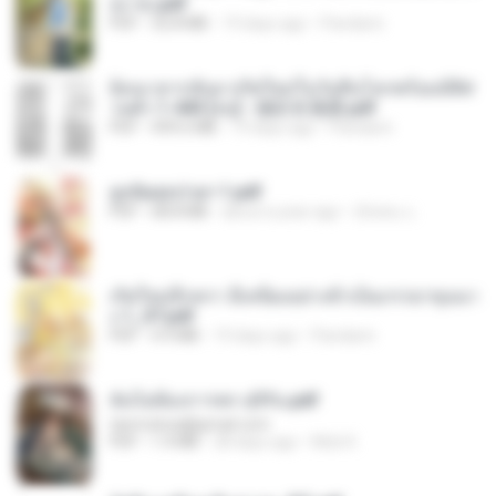
อง จบ.pdf
PDF
32.8 MB
19 days ago
Pandarin
ย้อนเวลากลับมาเกิดใหม่ในวันสิ้นโลกพร้อมมิติส่
วนตัว 1-443 [จบ] - 揍趴长颈鹿.pdf
PDF
499.6 MB
19 days ago
Pandarin
ฮูหยิuสุดป่วuฯ 1.pdf
PDF
68.8 MB
about a year ago
ณิชพน แ.
เกิดใหม่อีกครา อี๋เหนียงอย่างข้าเป็นภรรยาขุนนา
ง 1_ST.pdf
PDF
4.9 MB
19 days ago
Pandarin
ฉันไม่ต้องการพร สุจิรัน.pdf
tanmobza@gmail.com
PDF
1.4 MB
28 days ago
Mob K.