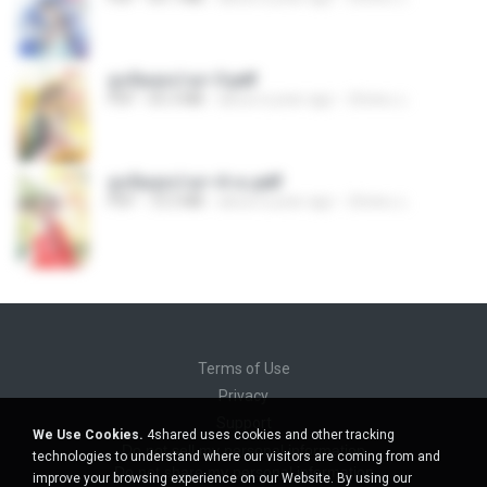
ฮูหยิuสุดป่วuฯ 3.pdf
PDF
65.3 MB
about a year ago
ณิชพน แ.
ฮูหยิuสุดป่วuฯ 4 จบ.pdf
PDF
72.5 MB
about a year ago
ณิชพน แ.
Terms of Use
Privacy
Support
We Use Cookies.
4shared uses cookies and other tracking
Do not sell my personal information
technologies to understand where our visitors are coming from and
Do not share my personal information
improve your browsing experience on our Website. By using our