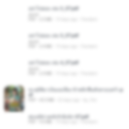
อย่าไปยอม เล่ม 3_ST.pdf
decht
PDF
2.5 MB
19 days ago
Pandarin
อย่าไปยอม เล่ม 5_ST.pdf
decht
PDF
2.4 MB
19 days ago
Pandarin
อย่าไปยอม เล่ม 4_ST.pdf
decht
PDF
2.4 MB
19 days ago
Pandarin
ทะลุมิติมาเป็นแม่เลี้ยง ข้าพลิกฟื้นทั้งครอบครัว.p
df
PDF
42.5 MB
22 days ago
kp_fha
ฮ่องเต้ช่างคลั่งรักยิ่งนัก-ST.pdf
PDF
9.0 MB
19 days ago
Pandarin