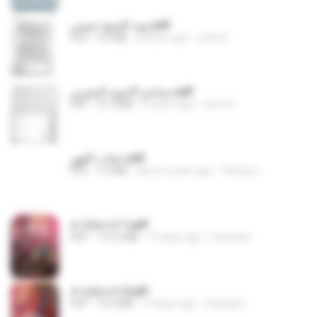
نوته الشيخ عيسى.pdf
PDF
9.4 MB
8 years ago
web W.
جماجم الاسود المغربى.pdf
PDF
27.3 MB
8 years ago
web W.
حجاب القهر.pdf
PDF
7.4 MB
about a year ago
Yahaya I.
สาปสมรส 1.pdf
PDF
112.4 MB
19 days ago
Pandarin
สาปสมรส 3.pdf
PDF
73.4 MB
19 days ago
Pandarin