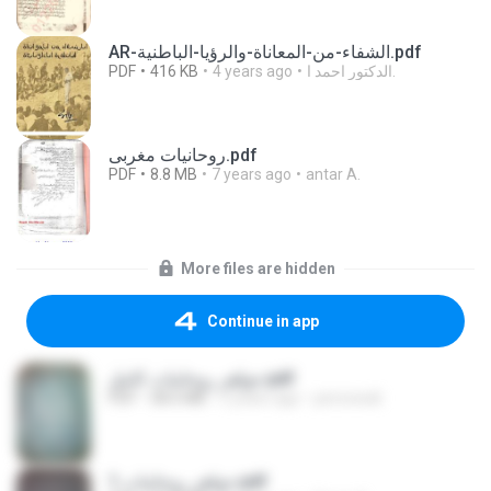
AR-الشفاء-من-المعاناة-والرؤيا-الباطنية.pdf
PDF
416 KB
4 years ago
الدكتور احمد ا.
روحانيات مغربى.pdf
PDF
8.8 MB
7 years ago
antar A.
More files are hidden
Continue in app
جواهر روحانيات كامل.pdf
PDF
38.6 MB
5 years ago
persowali
جواهر روحانيات 1.pdf