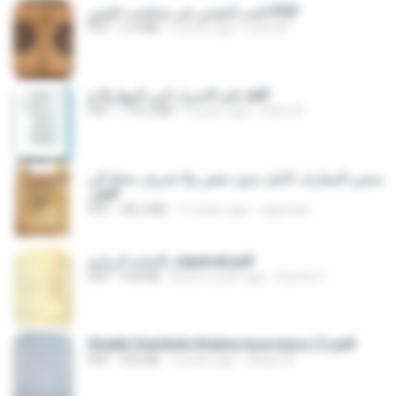
السر النفيس في شباشب ابليس.PDF
PDF
2.9 MB
5 years ago
Larbi M.
علم الاسرار لابي النبهان6 ج.pdf
PDF
176.2 MB
4 years ago
Fares A.
شمس المعارف كامل بدون نقص ولا تحريف بخط الي
د.pdf
PDF
48.2 MB
11 years ago
upperian
الإجابة الربانية_repaired.pdf
PDF
978 KB
about a year ago
Essofa T.
Sheikh Dembele khalwa koursiyou (1).pdf
PDF
533 KB
4 years ago
Alawy A.