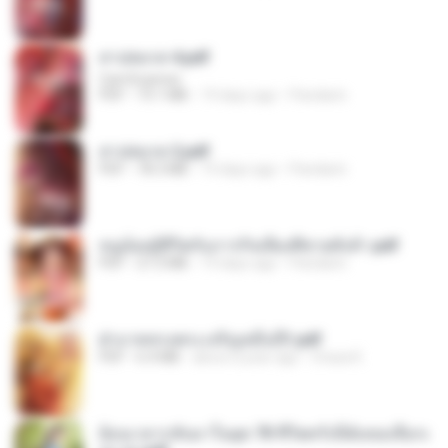
สาปสมรส 4.pdf
CamScanner
PDF
73.1 MB
19 days ago
Pandarin
สาปสมรส 2.pdf
PDF
78.3 MB
19 days ago
Pandarin
หนูน้อยสู้ชีวิตกับภารกิจเลี้ยงพี่ชายทั้งห้า.pdf
PDF
27.2 MB
19 days ago
Pandarin
ฝ่าบาททรงพระเจริญหมื่นปี1.pdf
PDF
6.4 MB
about a year ago
Orasa K.
ย้อนเวลากลับมาในยุค 70 ชีวิตครั้งนี้ฉันขอเลือกเ