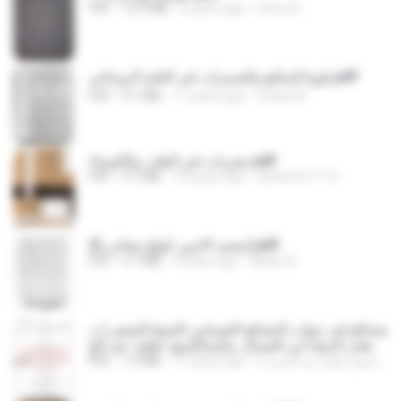
PDF
15.5 MB
4 years ago
Fares A.
بلوغ المنافع والمسرات في العلم الروحاني.pdf
PDF
9.1 MB
11 years ago
mishal A.
مجربات في الطب والكيمياء.pdf
PDF
9.1 MB
10 years ago
alchimie111 A.
محمد الامين كولخ تيجانى (2).pdf
PDF
4.7 MB
4 years ago
Alawy A.
الصحائح فى جواب النصائح الشماس الشيخ الصفي اب
ن فخر الدولة ابن العسال مكتبةالشيخ عطية عبد الح
ميد.pdf
PDF
1.9 MB
11 years ago